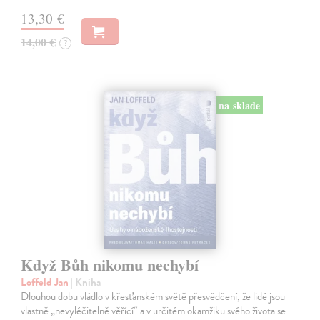
13,30 €
14,00 €
?
na sklade
Když Bůh nikomu nechybí
Loffeld Jan
| Kniha
Dlouhou dobu vládlo v křesťanském světě přesvědčení, že lidé jsou
vlastně „nevyléčitelně věřící“ a v určitém okamžiku svého života se