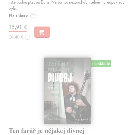
jistě budou ptát na Boha. Na tomto nezpochybnitelném předpokladu
byla…
Na sklade
?
15,91 €
16,40 €
?
na sklade
Ten farář je nějakej divnej