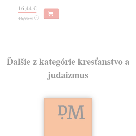
Na
16,44 €
23
16,95 €
?
24
Ďalšie z kategórie kresťanstvo a
judaizmus