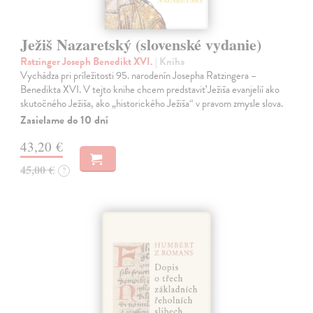
Ježiš Nazaretský (slovenské vydanie)
Ratzinger Joseph Benedikt XVI.
| Kniha
Vychádza pri príležitosti 95. narodenín Josepha Ratzingera –
Benedikta XVI. V tejto knihe chcem predstaviť Ježiša evanjelií ako
skutočného Ježiša, ako „historického Ježiša“ v pravom zmysle slova.
Zasielame do 10 dní
43,20 €
45,00 €
?