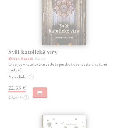
Svět katolické víry
Barron Robert
| Kniha
O co jde v katolické víře? Je to jen dva tisíce let stará kulturní
tradice?
Na sklade
?
22,33 €
23,50 €
?