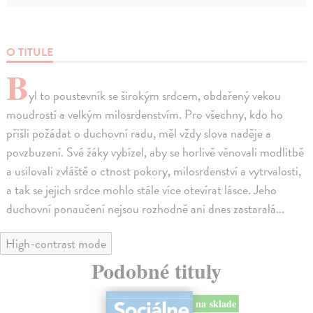
O TITULE
B
yl to poustevník se širokým srdcem, obdařený vekou
moudrostí a velkým milosrdenstvím. Pro všechny, kdo ho
přišli požádat o duchovní radu, měl vždy slova naděje a
povzbuzení. Své žáky vybízel, aby se horlivě věnovali modlitbě
a usilovali zvláště o ctnost pokory, milosrdenství a vytrvalosti,
a tak se jejich srdce mohlo stále více otevírat lásce. Jeho
duchovní ponaučení nejsou rozhodně ani dnes zastaralá...
High-contrast mode
Podobné tituly
na sklade