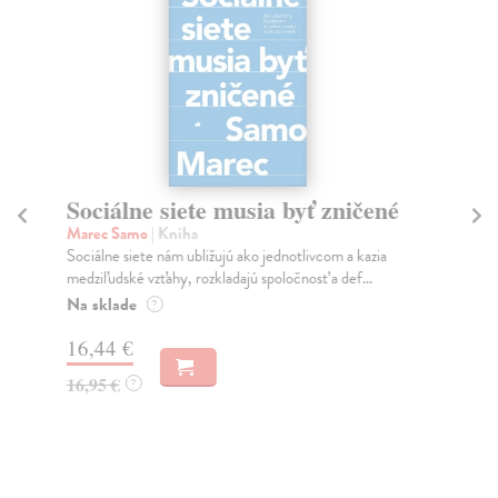
Sociálne siete musia byť zničené
S
K
Marec Samo
| Kniha
Sociálne siete nám ubližujú ako jednotlivcom a kazia
Mik
medziľudské vzťahy, rozkladajú spoločnosť a def...
Mon
o k
Na sklade
?
Na
16,44 €
23
16,95 €
?
24