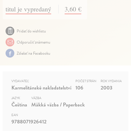
titul je vypredaný
3,60 €
Pridať do wishlistu
Odporučiť známemu
Zdielať na Facebooku
VYDAVATEĽ
POČET STRÁN
ROK VYDANIA
Karmelitánské nakladatelství
106
2003
JAZYK
VÄZBA
Čeština
Mäkká väzba / Paperback
EAN
9788071926412