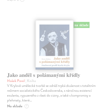
na sklade
Jako anděl s polámanými křídly
Hošek Pavel
| Kniha
V Krylově umělecké tvorbě se odráží trpká zkušenost s totalitním
režimem socialistického Československa, s náročnou existencí
exulanta, vypuzeného z vlasti do ciziny, a také s kompromisy a
přehmaty, které…
Na sklade
?