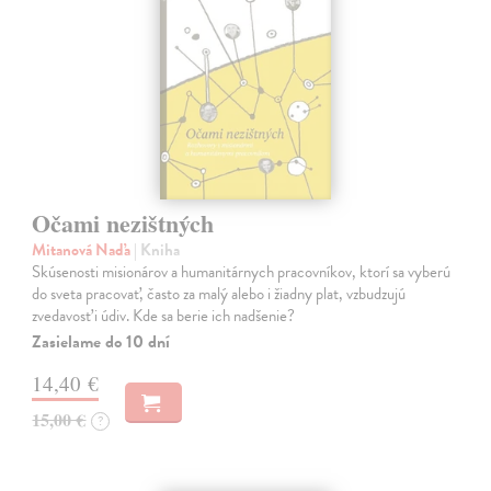
Očami nezištných
Mitanová Naďa
| Kniha
Skúsenosti misionárov a humanitárnych pracovníkov, ktorí sa vyberú
do sveta pracovať, často za malý alebo i žiadny plat, vzbudzujú
zvedavosť i údiv. Kde sa berie ich nadšenie?
Zasielame do 10 dní
14,40 €
15,00 €
?