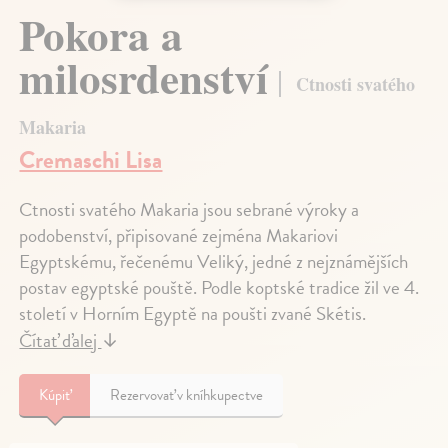
Pokora a
milosrdenství
Ctnosti svatého
Makaria
Cremaschi Lisa
Ctnosti svatého Makaria jsou sebrané výroky a
podobenství, připisované zejména Makariovi
Egyptskému, řečenému Veliký, jedné z nejznámějších
postav egyptské pouště. Podle koptské tradice žil ve 4.
století v Horním Egyptě na poušti zvané Skétis.
Čítať ďalej
↓
Kúpiť
Rezervovať v kníhkupectve