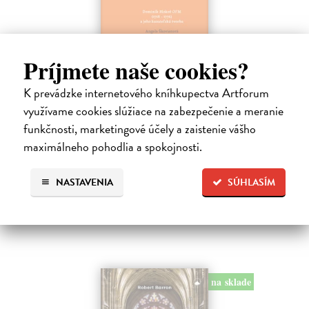
Príjmete naše cookies?
Dominik Mokoš OFM (1718-1776) a jeho
kazateľská tvorba
K prevádzke internetového kníhkupectva Artforum
Škovierová Angela
| Kniha
využívame cookies slúžiace na zabezpečenie a meranie
Ide o titul, ktorým naše vydavateľstvo pokračuje v mapovaní
funkčnosti, marketingové účely a zaistenie vášho
františkánskeho príspevku k našej kultúre. Františkán Dominik
maximálneho pohodlia a spokojnosti.
Mokoš patril medzi najplodnejších a najpozoruhodnejších slovenských
autorov homiletickej…
Zasielame do 14 dní
NASTAVENIA
SÚHLASÍM
18,00 €
na sklade