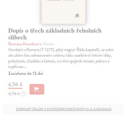
Dopis o třech základních řeholních
slibech
Romans Humbert z
| Kniha
Humbert z Romans († 1277), pátý magistr Řádu kazatelů, ve svém
okružním listu adresovaném celému řádu rozebírá tři řeholní sliby,
poslušnost, chudobu a čistotu, a s nimi spojené ctnosti, pokoru a
trpělivost.…
Zasielame do 12 dní
4,56 €
4,70 €
?
ZOBRAZIŤ ĎALŠIE Z KATEGÓRIE KRESŤANSTVO A JUDAIZMUS