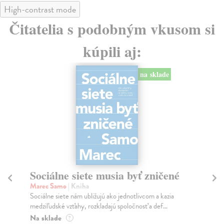
High-contrast mode
Čitatelia s podobným vkusom si
kúpili aj:
na sklade
Sociálne siete musia byť zničené
S
K
Marec Samo
| Kniha
Sociálne siete nám ubližujú ako jednotlivcom a kazia
Mik
medziľudské vzťahy, rozkladajú spoločnosť a def...
Mon
o k
Na sklade
?