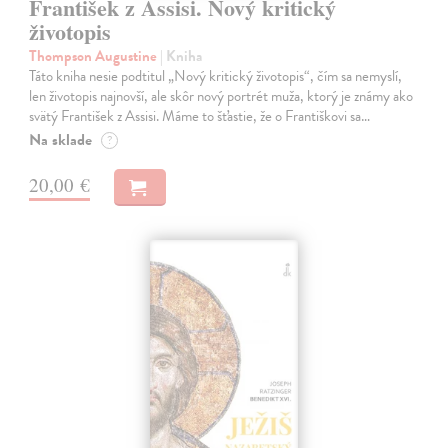
František z Assisi. Nový kritický
životopis
Thompson Augustine
| Kniha
Táto kniha nesie podtitul „Nový kritický životopis“, čím sa nemyslí,
len životopis najnovší, ale skôr nový portrét muža, ktorý je známy ako
svätý František z Assisi. Máme to šťastie, že o Františkovi sa…
Na sklade
?
20,00 €