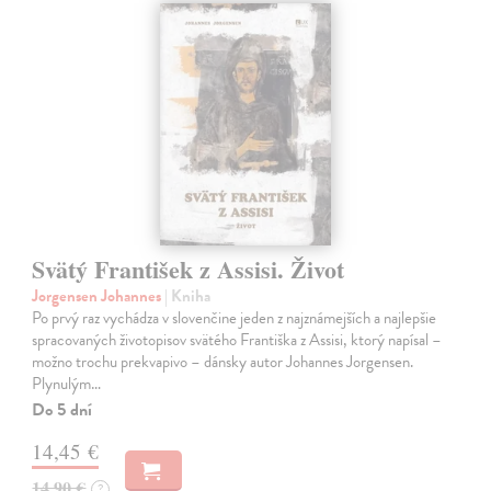
Svätý František z Assisi. Život
Jorgensen Johannes
| Kniha
Po prvý raz vychádza v slovenčine jeden z najznámejších a najlepšie
spracovaných životopisov svätého Františka z Assisi, ktorý napísal –
možno trochu prekvapivo – dánsky autor Johannes Jorgensen.
Plynulým…
Do 5 dní
14,45 €
14,90 €
?