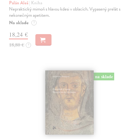
Palán Aleš
| Kniha
Nepraktický mimoň s hlavou kdesi v oblacích. Vypasený prelát s
nekonečným apetitem.
Na sklade
?
18,24 €
18,80 €
?
na sklade