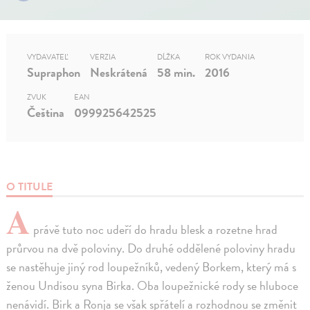
VYDAVATEĽ
VERZIA
DĹŽKA
ROK VYDANIA
Supraphon
Neskrátená
58 min.
2016
ZVUK
EAN
Čeština
099925642525
O TITULE
A
právě tuto noc udeří do hradu blesk a rozetne hrad
průrvou na dvě poloviny. Do druhé oddělené poloviny hradu
se nastěhuje jiný rod loupežníků, vedený Borkem, který má s
ženou Undisou syna Birka. Oba loupežnické rody se hluboce
nenávidí. Birk a Ronja se však spřátelí a rozhodnou se změnit