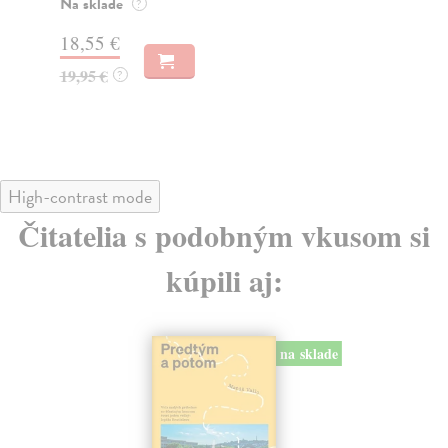
muž
Na sklade
?
Za
31,21 €
22
32,85 €
?
24
High-contrast mode
Čitatelia s podobným vkusom si
kúpili aj:
na sklade