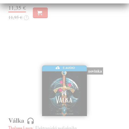
11,35 €
11,95 €
?
E-AUDIO
novinka
Válka
Thalassa Laura
| Elektronická audiokniha