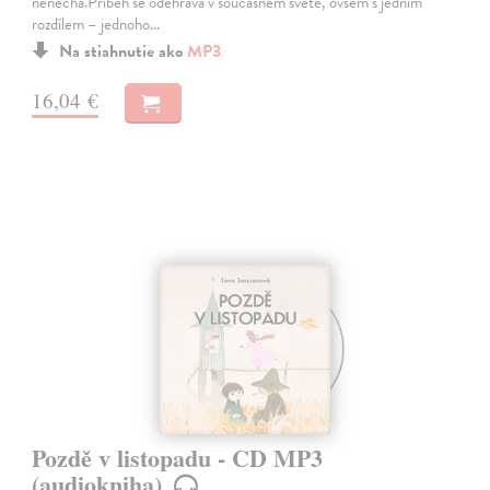
nenechá.Příběh se odehrává v současném světě, ovšem s jedním
rozdílem – jednoho…
Na stiahnutie ako
MP3
16,04 €
Pozdě v listopadu - CD MP3
(audiokniha)