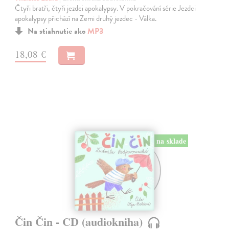
Čtyři bratři, čtyři jezdci apokalypsy. V pokračování série Jezdci
apokalypsy přichází na Zemi druhý jezdec - Válka.
Na stiahnutie ako
MP3
18,08 €
na sklade
Čin Čin - CD (audiokniha)