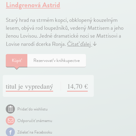
Lindgrenová Astrid
Starý hrad na strmém kopci, obklopený kouzelným
lesem, obývá rod loupežníků, vedený Mattisem a jeho
ženou Lovisou. Jedné dramatické noci se Mattisovi a
Lovise narodí dcerka Ronja.
Čítať ďalej
↓
Kúpiť
Rezervovať v kníhkupectve
titul je vypredaný
14,70 €
Pridať do wishlistu
Odporučiť známemu
Zdielať na Facebooku