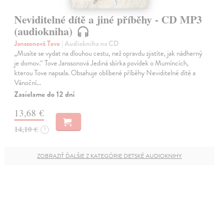
Neviditelné dítě a jiné příběhy - CD MP3
(audiokniha)
Janssonová Tove
| Audiokniha na CD
„Musíte se vydat na dlouhou cestu, než opravdu zjistíte, jak nádherný
je domov.“ Tove Janssonová Jediná sbírka povídek o Mumíncích,
kterou Tove napsala. Obsahuje oblíbené příběhy Neviditelné dítě a
Vánoční…
Zasielame do 12 dní
13,68 €
14,10 €
?
ZOBRAZIŤ ĎALŠIE Z KATEGÓRIE DETSKÉ AUDIOKNIHY