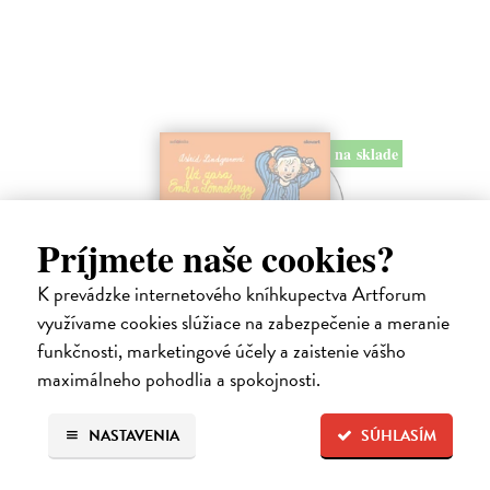
na sklade
Príjmete naše cookies?
K prevádzke internetového kníhkupectva Artforum
Už zasa Emil z Lönnebergy - CD
využívame cookies slúžiace na zabezpečenie a meranie
(audiokniha)
funkčnosti, marketingové účely a zaistenie vášho
Lindgrenová Astrid
| Audiokniha na CD
maximálneho pohodlia a spokojnosti.
Ďalšie pokračovanie príbehov o malom šibalovi Emilovi, ktorého
huncútstva dobre poznali aj všetci Lönneberčania. Ale čo sa stalo, keď
Emil vylial ockovi na hlavu zabíjačkovú kašu, keď zlú správkyňu
NASTAVENIA
SÚHLASÍM
chudobinca…
Na sklade
?