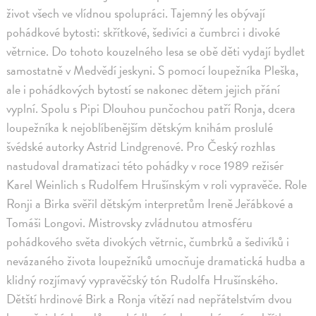
život všech ve vlídnou spolupráci. Tajemný les obývají
pohádkové bytosti: skřítkové, šedivíci a čumbrci i divoké
větrnice. Do tohoto kouzelného lesa se obě děti vydají bydlet
samostatně v Medvědí jeskyni. S pomocí loupežníka Pleška,
ale i pohádkových bytostí se nakonec dětem jejich přání
vyplní. Spolu s Pipi Dlouhou punčochou patří Ronja, dcera
loupežníka k nejoblíbenějším dětským knihám proslulé
švédské autorky Astrid Lindgrenové. Pro Český rozhlas
nastudoval dramatizaci této pohádky v roce 1989 režisér
Karel Weinlich s Rudolfem Hrušínským v roli vypravěče. Role
Ronji a Birka svěřil dětským interpretům Ireně Jeřábkové a
Tomáši Longovi. Mistrovsky zvládnutou atmosféru
pohádkového světa divokých větrnic, čumbrků a šedivíků i
nevázaného života loupežníků umocňuje dramatická hudba a
klidný rozjímavý vypravěčský tón Rudolfa Hrušínského.
Dětští hrdinové Birk a Ronja vítězí nad nepřátelstvím dvou