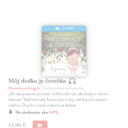
E-AUDIO
Môj dedko je čerešňa
Nanettiová Angela
| Elektronická audiokniha
„Ak vieš pozorne počúvať, uvidíš oveľa viac, ako keby si mal oči
dokorán.“Keď mal malý Tonino štyri roky, mal štyroch starých
rodičov. Dvoch v meste a dvoch na dedine.
Na stiahnutie ako
MP3
11,90 €