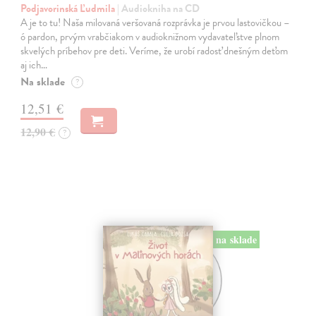
Podjavorinská Ľudmila
| Audiokniha na CD
A je to tu! Naša milovaná veršovaná rozprávka je prvou lastovičkou –
ó pardon, prvým vrabčiakom v audioknižnom vydavateľstve plnom
skvelých príbehov pre deti. Veríme, že urobí radosť dnešným deťom
aj ich…
Na sklade
?
12,51 €
12,90 €
?
na sklade