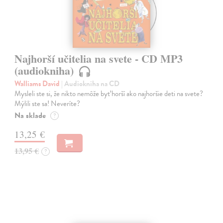
Najhorší učitelia na svete - CD MP3
(audiokniha)
Walliams David
| Audiokniha na CD
Mysleli ste si, že nikto nemôže byť horší ako najhoršie deti na svete?
Mýlili ste sa! Neveríte?
Na sklade
?
13,25 €
13,95 €
?