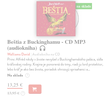
na sklade
Beštia z Buckinghamu - CD MP3
(audiokniha)
Walliams David
| Audiokniha na CD
Princ Alfréd nikdy v živote nevyšiel z Buckinghamského paláca, sídla
kráľovskej rodiny. Krajina je ponorená do tmy, riadi ju lord protektor,
lebo kráľ je ako bez života, poriadok ohrozujú sprisahanci a…
Na sklade
?
13,25 €
13,95 €
?