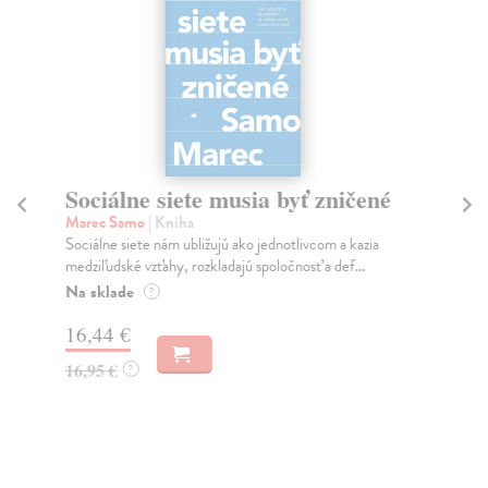
Sociálne siete musia byť zničené
S
K
Marec Samo
| Kniha
Sociálne siete nám ubližujú ako jednotlivcom a kazia
Mik
medziľudské vzťahy, rozkladajú spoločnosť a def...
Mon
o k
Na sklade
?
Na
16,44 €
23
16,95 €
?
24