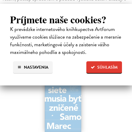
použitím dvou statistických programů: „Statistica“ a „R“,
běžně využívaných v České republice. K praktickým
Príjmete naše cookies?
příkladům také doplňují, jak mohou být statistické výsledky
K prevádzke internetového kníhkupectva Artforum
prezentovány v anglicky psaných odborných publikacích, i jak
využívame cookies slúžiace na zabezpečenie a meranie
v těchto publikacích použité statistické metody popsat.
funkčnosti, marketingové účely a zaistenie vášho
maximálneho pohodlia a spokojnosti.
High-contrast mode
Podobné tituly
NASTAVENIA
SÚHLASÍM
na sklade