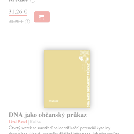
Na sklade
?
31,26 €
32,90 €
?
DNA jako občanský průkaz
Lízal Pavel
| Kniha
Čtvrtý svazek se soustředí na identifikační potenciál kyseliny
deoxyribonukleové, nositelky dědičné informace. Jak nám analýza