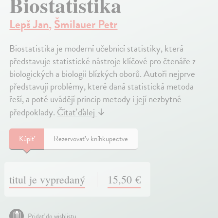
Biostatistika
Lepš Jan
,
Šmilauer Petr
Biostatistika je moderní učebnicí statistiky, která
představuje statistické nástroje klíčové pro čtenáře z
biologických a biologii blízkých oborů. Autoři nejprve
představují problémy, které daná statistická metoda
řeší, a poté uvádějí princip metody i její nezbytné
předpoklady.
Čítať ďalej
↓
Kúpiť
Rezervovať v kníhkupectve
titul je vypredaný
15,50 €
Pridať do wishlistu