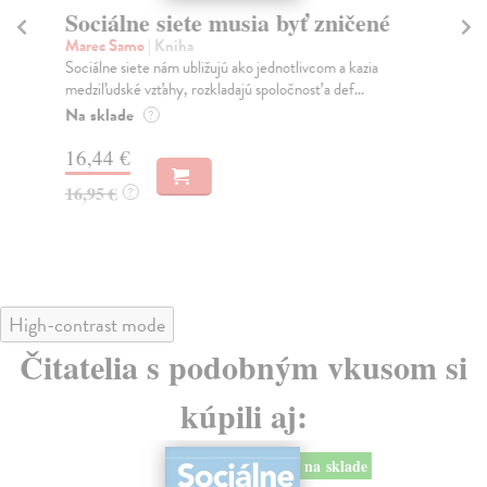
Sociálne siete musia byť zničené
S
K
Marec Samo
| Kniha
Sociálne siete nám ubližujú ako jednotlivcom a kazia
Mik
medziľudské vzťahy, rozkladajú spoločnosť a def...
Mon
o k
Na sklade
?
Na
16,44 €
23
16,95 €
?
24
High-contrast mode
Čitatelia s podobným vkusom si
kúpili aj:
na sklade