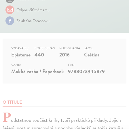
Odporučiť známemu
Zdielať na Facebooku
VYDAVATEĽ
POČET STRÁN
ROK VYDANIA
JAZYK
Episteme
440
2016
Čeština
VÄZBA
EAN
Mäkká väzba / Paperback
9788073945879
O TITULE
P
odstatnou součást knihy tvoří praktické příklady. Jejich
řešení, postup zpracování a podobu výsledků autoři ukazují s