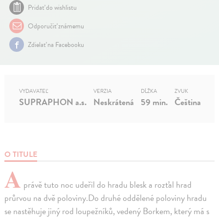
Pridať do wishlistu
Odporučiť známemu
Zdielať na Facebooku
VYDAVATEĽ
VERZIA
DĹŽKA
ZVUK
SUPRAPHON a.s.
Neskrátená
59 min.
Čeština
O TITULE
A
právě tuto noc udeřil do hradu blesk a rozťal hrad
průrvou na dvě poloviny.Do druhé oddělené poloviny hradu
se nastěhuje jiný rod loupežníků, vedený Borkem, který má s