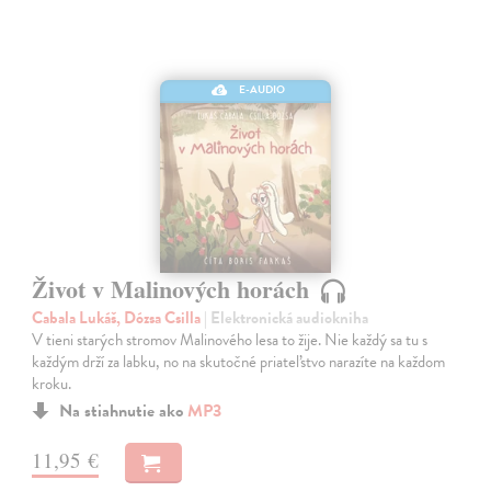
E-AUDIO
Život v Malinových horách
Cabala Lukáš, Dózsa Csilla
| Elektronická audiokniha
V tieni starých stromov Malinového lesa to žije. Nie každý sa tu s
každým drží za labku, no na skutočné priateľstvo narazíte na každom
kroku.
Na stiahnutie ako
MP3
11,95 €