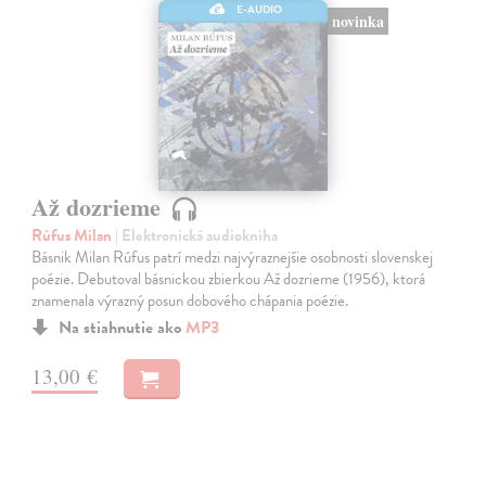
E-AUDIO
novinka
Až dozrieme
Rúfus Milan
| Elektronická audiokniha
Básnik Milan Rúfus patrí medzi najvýraznejšie osobnosti slovenskej
poézie. Debutoval básnickou zbierkou Až dozrieme (1956), ktorá
znamenala výrazný posun dobového chápania poézie.
Na stiahnutie ako
MP3
13,00 €