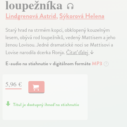
loupežníka
Lindgrenová Astrid
,
Sýkorová Helena
Starý hrad na strmém kopci, obklopený kouzelným
lesem, obývá rod loupežníků, vedený Mattisem a jeho
ženou Lovisou. Jedné dramatické noci se Mattisovi a
Lovise narodila dcerka Ronja.
Čítať ďalej
↓
E-audio na stiahnutie v digitálnom formáte
MP3
?
5,96 €
Titul je dostupný ihneď na stiahnutie