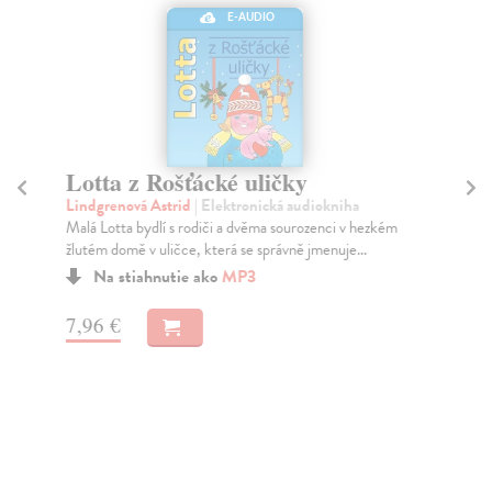
E-AUDIO
Lotta z Rošťácké uličky
Já
ta
Lindgrenová Astrid
| Elektronická audiokniha
Malá Lotta bydlí s rodiči a dvěma sourozenci v hezkém
Li
žlutém domě v uličce, která se správně jmenuje...
Pos
Je 
Na stiahnutie ako
MP3
Na
7,96 €
7,
7,