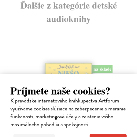
Ďalšie z kategórie detské
audioknihy
na sklade
Príjmete naše cookies?
K prevádzke internetového kníhkupectva Artforum
využívame cookies slúžiace na zabezpečenie a meranie
Niešo - CD (audiokniha)
funkčnosti, marketingové účely a zaistenie vášho
Walliams David
| Audiokniha na CD
maximálneho pohodlia a spokojnosti.
Toto je príbeh decka, ktoré má absolútne všetko. Všetko, na čo len
pomyslí, mu okamžite zabezpečia jeho láskaví a dobroprajní rodičia.