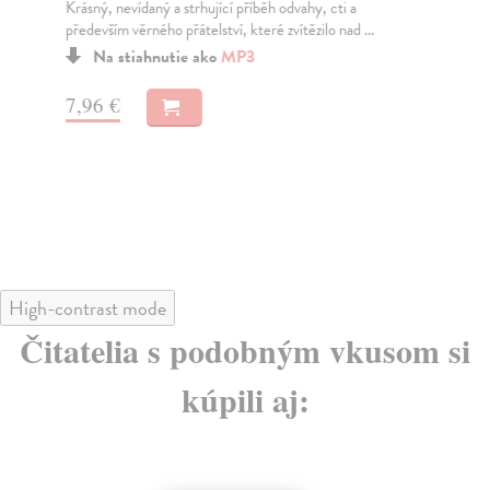
Krásný, nevídaný a strhující příběh odvahy, cti a
Mal
především věrného přátelství, které zvítězilo nad ...
žlu
Na stiahnutie ako
MP3
7,96 €
7,
High-contrast mode
Čitatelia s podobným vkusom si
kúpili aj: