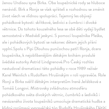
ženou Undisou syna Birka. Oba loupežnické rody se hluboce
nenávidí. Birk a Ronja se však spřátelí a rozhodnou se změnit
život všech ve vlídnou spolupráci. Tajemný les obývají
pohádkové bytosti: skřítkové, šedivíci a čumbrci i divoké
větrnice. Do tohoto kouzelného lesa se obě děti vydají bydlet
samostatně v Medvědí jeskyni. S pomocí loupežníka Pleška,
ale i pohádkových bytostí se nakonec dětem jejich přání
vyplní.Spolu s Pipi Dlouhou punčochou patří Ronja, dcera
loupežníka, k nejoblíbenějším dětským knihám proslulé
švédské autorky Astrid Lindgrenové.Pro Český rozhlas
nastudoval dramatizaci této pohádky v roce 1989 režisér
Karel Weinlich s Rudolfem Hrušínským v roli vypravěče. Role
Ronji a Birka svěřil dětským interpretům Ireně Jeřábkové a
Tomáši Longovi. Mistrovsky zvládnutou atmosféru
pohádkového světa divokých větrnic, čumbrků a šedivíků i
nevázaného života loupežníků umocňuje dramatická hudba a
klidný rozjímavý vypravěčský tón Rudolfa Hrušínského.Dětští