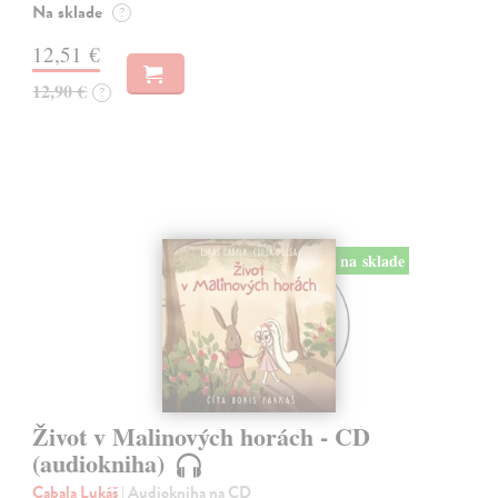
Na sklade
?
12,51 €
12,90 €
?
na sklade
Život v Malinových horách - CD
(audiokniha)
Cabala Lukáš
| Audiokniha na CD