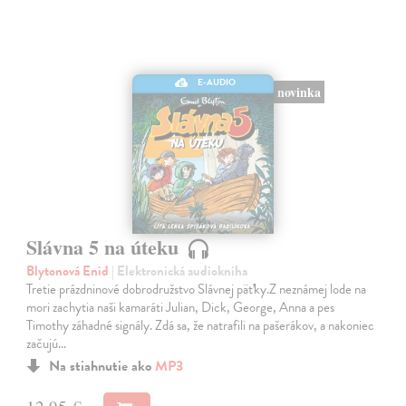
E-AUDIO
novinka
Slávna 5 na úteku
Blytonová Enid
| Elektronická audiokniha
Tretie prázdninové dobrodružstvo Slávnej päťky.Z neznámej lode na
mori zachytia naši kamaráti Julian, Dick, George, Anna a pes
Timothy záhadné signály. Zdá sa, že natrafili na pašerákov, a nakoniec
začujú…
Na stiahnutie ako
MP3