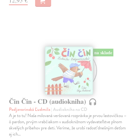
12,95 €
na sklade
Čin Čin - CD (audiokniha)
Podjavorinská Ľudmila
| Audiokniha na CD
A je to tu! Naša milovaná veršovaná rozprávka je prvou lastovičkou –
ó pardon, prvým vrabčiakom v audioknižnom vydavateľstve plnom
skvelých príbehov pre deti. Veríme, že urobí radosť dnešným deťom
aj ich…