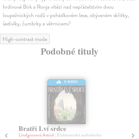
hrdinové Birk a Ronja vítězí nad nepřátelstvím dvou
loupežnických rodů v pohádkovém lese, obývaném skřítky,
šedivíky, čumbrky a větrnicemi!
High-contrast mode
Podobné tituly
E-AUDIO
Bratři Lví srdce
Lo
Lindgrenová Astrid
| Elektronická audiokniha
Li