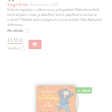
Taragel Dušan
| Audiokniha na CD
Kultové rozprávky v celkom novej audiopodobe! Máte doma dieťa,
ktoré sa špára v nose, je zábudlivé, lenivé, papuľnaté a nechce sa
umývať? Hľadáte dobrú polepšovňu, ktorá zachráni Vaše dieťa pred
doživotnou…
Na sklade
?
13,53 €
13,95 €
?
na sklade