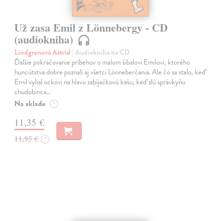
Už zasa Emil z Lönnebergy - CD
(audiokniha)
Lindgrenová Astrid
| Audiokniha na CD
Ďalšie pokračovanie príbehov o malom šibalovi Emilovi, ktorého
huncútstva dobre poznali aj všetci Lönneberčania. Ale čo sa stalo, keď
Emil vylial ockovi na hlavu zabíjačkovú kašu, keď zlú správkyňu
chudobinca…
Na sklade
?
11,35 €
11,95 €
?