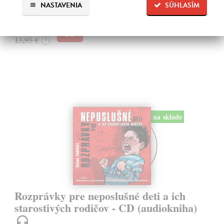
Na sklade
NASTAVENIA
SÚHLASÍM
?
13,25 €
13,95 €
?
na sklade
Rozprávky pre neposlušné deti a ich
starostivých rodičov - CD (audiokniha)