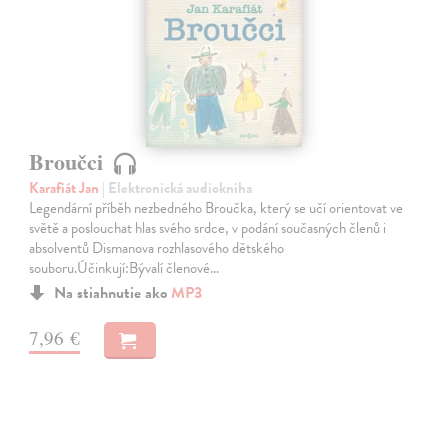
Broučci
Karafiát Jan
| Elektronická audiokniha
Legendární příběh nezbedného Broučka, který se učí orientovat ve
světě a poslouchat hlas svého srdce, v podání současných členů i
absolventů Dismanova rozhlasového dětského
souboru.Účinkují:Bývalí členové…
Na stiahnutie ako
MP3
7,96 €