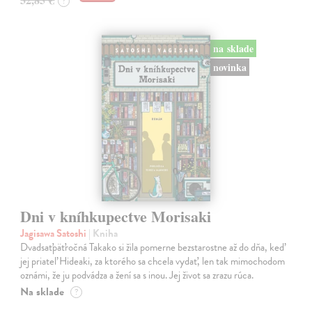
?
na sklade
novinka
Dni v kníhkupectve Morisaki
Jagisawa Satoshi
| Kniha
Dvadsaťpäťročná Takako si žila pomerne bezstarostne až do dňa, keď
jej priateľ Hideaki, za ktorého sa chcela vydať, len tak mimochodom
oznámi, že ju podvádza a žení sa s inou. Jej život sa zrazu rúca.
Na sklade
?