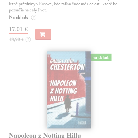
letné prázdniny v Kosove, kde zažíva čudesné udalosti, ktoré ho
poznačia na celý život.
Na sklade
?
17,01 €
18,90 €
?
na sklade
Napoleon z Notting Hillu