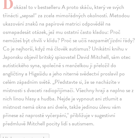
D
okázal to v bestselleru A proto skáču, který ve svých
třinácti „sepsal“ za zcela mimořádných okolností. Metodou
ukazování znaků na papírové matrici odpověděl na
osmapadesát otázek, jež mu ostatní často kladou: Proč
nemůžeš být chvíli v klidu? Proč se učíš nazpaměť jízdní řády?
Co je nejhorší, když má člověk autismus? Unikátní knihu v
Japonsku objevil britský spisovatel David Mitchell, sám otec
autistického syna, společně s manželkou ji přeložil do
angličtiny a Higašidu a jeho niterné svědectví proslavil po
celém západním světě. „Představte si, že se nacházíte v
místnosti s dvaceti radiopřijímači. Všechny hrají a naplno se z
nich linou hlasy a hudba. Nejde je vypnout ani ztlumit a
místnost nemá okna ani dveře, takže jedinou úlevu vám
přinese až naprosté vyčerpání,“ přibližuje v sugestivní
předmluvě Mitchell pocity lidí s autismem.