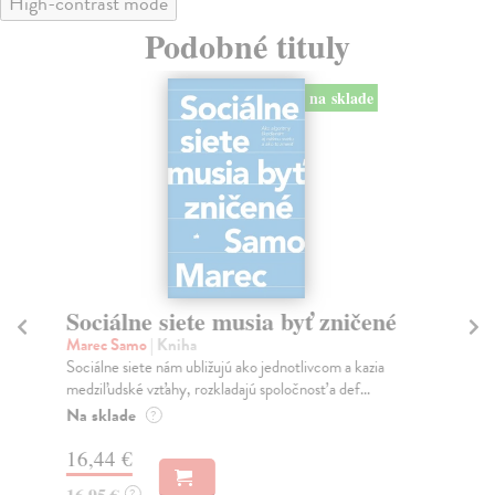
High-contrast mode
Podobné tituly
na sklade
Sociálne siete musia byť zničené
S
K
Marec Samo
| Kniha
Sociálne siete nám ubližujú ako jednotlivcom a kazia
Mik
medziľudské vzťahy, rozkladajú spoločnosť a def...
Mon
o k
Na sklade
?
Na
16,44 €
23
16,95 €
?