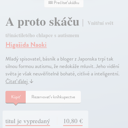
Prečítať ukážku
A proto skáču
Vnitřní svět
třináctiletého chlapce s autismem
Higašida Naoki
Mladý spisovatel, básník a bloger z Japonska trpí tak
silnou formou autismu, že nedokáže mluvit. Jeho vidění
světa je však neuvěřitelně bohaté, citlivé a inteligentní.
Čítať ďalej
↓
Kúpiť
Rezervovať v kníhkupectve
titul je vypredaný
10,80 €