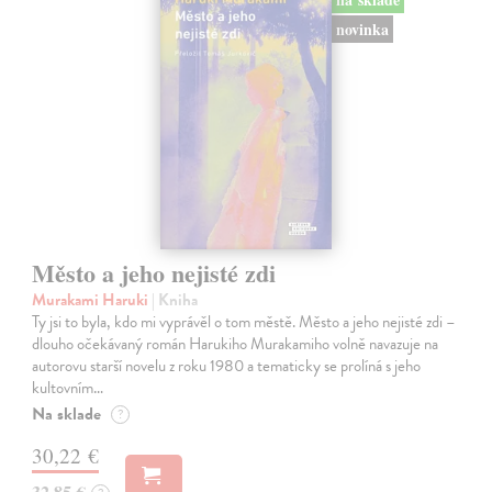
novinka
Město a jeho nejisté zdi
Murakami Haruki
| Kniha
Ty jsi to byla, kdo mi vyprávěl o tom městě. Město a jeho nejisté zdi –
dlouho očekávaný román Harukiho Murakamiho volně navazuje na
autorovu starší novelu z roku 1980 a tematicky se prolíná s jeho
kultovním…
Na sklade
?
30,22 €
32,85 €