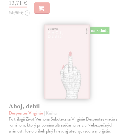
13,71 €
14,90 €
?
na sklade
Ahoj, debil
Despentes Virginie
| Kniha
Po trilógii Život Vernona Subutexa sa Virginie Despentes vracia s
románom, ktorý pripomína ultrasúčasnú verziu Nebezpečných
známostí. Ide o príbeh plný hnevu aj útechy, vzdoru aj prijatia.