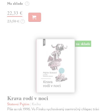
Na sklade
?
22,33 €
23,50 €
?
na sklade
Krava rodí v noci
Statovci Pajtim
| Kniha
Píše sa rok 1996. Vo Fínsku vychovávaný osemročný chlapec trávi