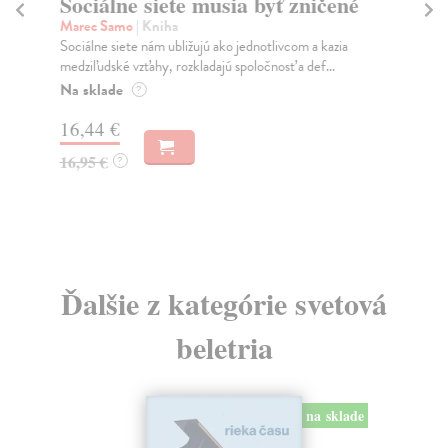
Sociálne siete musia byť zničené
S
K
Marec Samo
| Kniha
Sociálne siete nám ubližujú ako jednotlivcom a kazia
Mik
medziľudské vzťahy, rozkladajú spoločnosť a def...
Mon
o k
Na sklade
?
Na
16,44 €
23
16,95 €
?
24
Ďalšie z kategórie svetová
beletria
na sklade