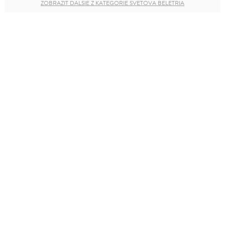
ZOBRAZIŤ ĎALŠIE Z KATEGÓRIE SVETOVÁ BELETRIA