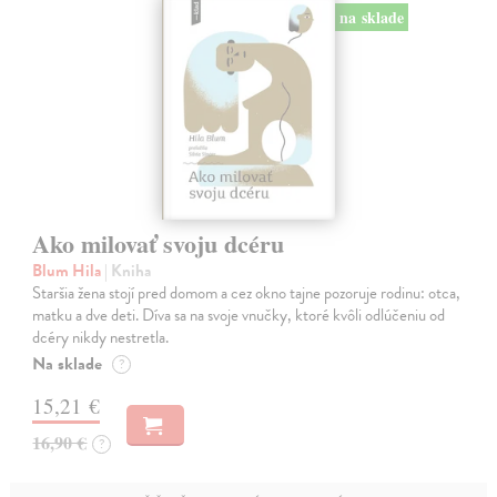
na sklade
Ako milovať svoju dcéru
Blum Hila
| Kniha
Staršia žena stojí pred domom a cez okno tajne pozoruje rodinu: otca,
matku a dve deti. Díva sa na svoje vnučky, ktoré kvôli odlúčeniu od
dcéry nikdy nestretla.
Na sklade
?
15,21 €
16,90 €
?