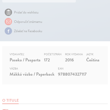
Pridať do wishlistu
Odporučiť známemu
Zdielať na Facebooku
VYDAVATEĽ
POČET STRÁN
ROK VYDANIA
JAZYK
Paseka / Pasparta
172
2016
Čeština
VÄZBA
EAN
Mäkká väzba / Paperback
9788074327117
O TITULE