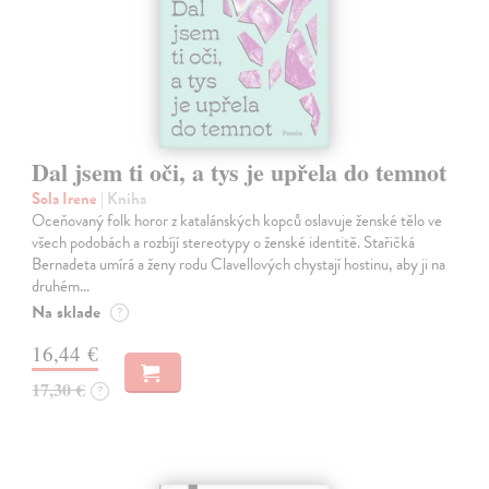
Dal jsem ti oči, a tys je upřela do temnot
Sola Irene
| Kniha
Oceňovaný folk horor z katalánských kopců oslavuje ženské tělo ve
všech podobách a rozbíjí stereotypy o ženské identitě. Stařičká
Bernadeta umírá a ženy rodu Clavellových chystají hostinu, aby ji na
druhém…
Na sklade
?
16,44 €
17,30 €
?