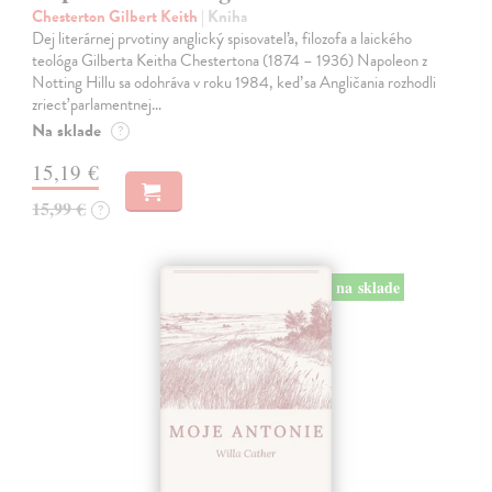
Chesterton Gilbert Keith
| Kniha
Dej literárnej prvotiny anglický spisovateľa, filozofa a laického
teológa Gilberta Keitha Chestertona (1874 – 1936) Napoleon z
Notting Hillu sa odohráva v roku 1984, keď sa Angličania rozhodli
zriecť parlamentnej…
Na sklade
?
15,19 €
15,99 €
?
na sklade