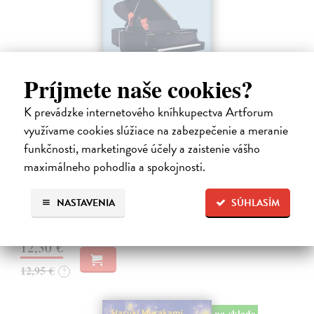
Príjmete naše cookies?
K prevádzke internetového kníhkupectva Artforum
využívame cookies slúžiace na zabezpečenie a meranie
Rieka času
funkčnosti, marketingové účely a zaistenie vášho
Mercier Pascal
| Kniha
maximálneho pohodlia a spokojnosti.
Pascal Mercier bol vždy majstrom filozofického rozprávania. Romány
Nočný vlak do Lisabonu či Váha slov podnietili milióny čitateľov k
NASTAVENIA
SÚHLASÍM
zamysleniu sa nad veľkými témami, ako sú identita, sloboda, čas či…
Na sklade
?
12,30 €
12,95 €
?
na sklade