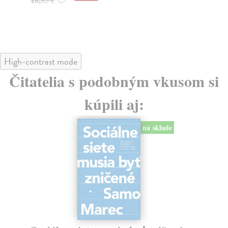
24
High-contrast mode
Čitatelia s podobným vkusom si
kúpili aj:
na sklade