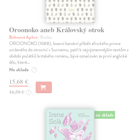
Oroonoko aneb Královský otrok
Behnová Aphra
| Kniha
OROONOKO (1688), bizarní barokní příběh afrického prince
uvrženého do otroctví v Surinamu, patří k nejvýznamnějším textům z
období počátků britského románu, bývá označován za první anglické
dílo, které…
Na sklade
?
15,68 €
16,50 €
?
na sklade