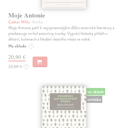
Moje Antonie
Cather Willa
| Kniha
Moje Antonie patří k nejvýznamnějším dílům americké literatury a
představuje vrchol autorčiny tvorby. Vypráví hluboký příběh o
dětství, kořenech a hledání vlastního místa ve světě.
Na sklade
?
20,90 €
22,00 €
?
na sklade
novinka