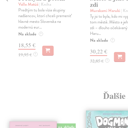
zdi
Vallo Matúš
| Kniha
Predtým tu bola vízia skupiny
Murakami Haruki
| Kn
nadšencov, ktorí chceli premeniť
Ty jsi to byla, kdo mi vy
hlavné mesto Slovenska na
tom městě. Město a jeh
modernú eur...
zdi – dlouho očekávan
Haru...
Na sklade
?
Na sklade
?
18,55 €
30,22 €
19,95 €
?
32,85 €
?
Ďalšie
na sklade