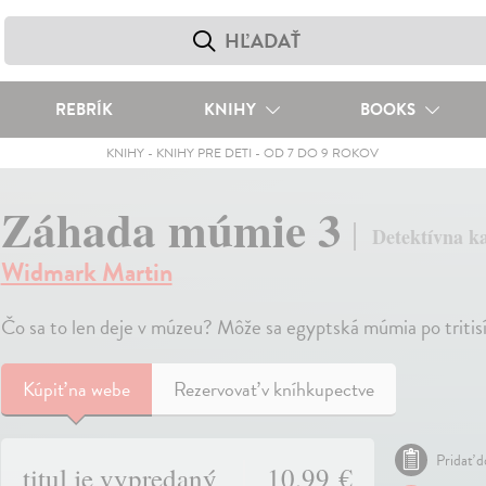
REBRÍK
KNIHY
BOOKS
KNIHY
-
KNIHY PRE DETI
-
OD 7 DO 9 ROKOV
Záhada múmie 3
Detektívna k
Widmark Martin
Čo sa to len deje v múzeu? Môže sa egyptská múmia po tritis
Kúpiť
na webe
Rezervovať v kníhkupectve
Pridať d
titul je vypredaný
10,99 €