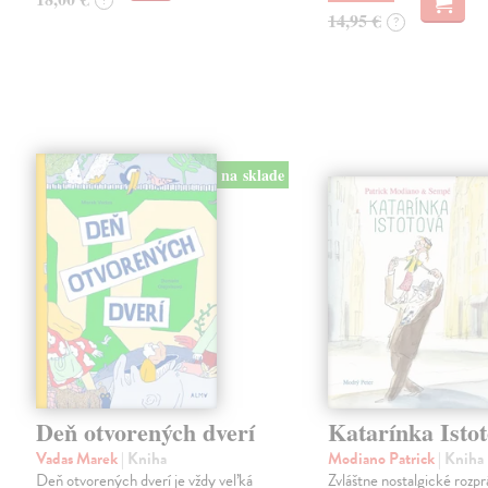
?
14,95 €
?
na sklade
Deň otvorených dverí
Katarínka Isto
Vadas Marek
| Kniha
Modiano Patrick
| Kniha
Deň otvorených dverí je vždy veľká
Zvláštne nostalgické rozpr