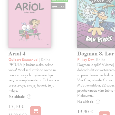
novinka
Ariol 4
Dogman 8. Lar
Guibert Emmanuel
| Kniha
Pilkey Dav
| Kniha
PEŤULA je krásna a ako pekne
Dogman je späť! V ôsmej 
vonia! Ariol sedí v triede rovno za
dobrodružstiev svetoznám
ňou a vo svojich myšlienkach ju
so psou hlavou náš hrdina če
zasýpa komplimentami. Dokonca si
Víle Cile, oblude Kôrovi
predstavuje, ako jej hovorí, že ju
McStromaldovi, 22 super
miluje.
psychokinetickým žubrien
Pickovmu…
Na sklade
?
Na sklade
?
17,10 €
13,90 €
18,00 €