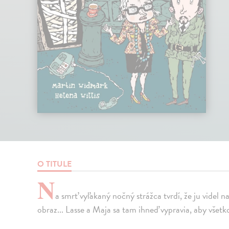
O TITULE
N
a smrť vyľakaný nočný strážca tvrdí, že ju videl n
obraz... Lasse a Maja sa tam ihneď vypravia, aby všetko