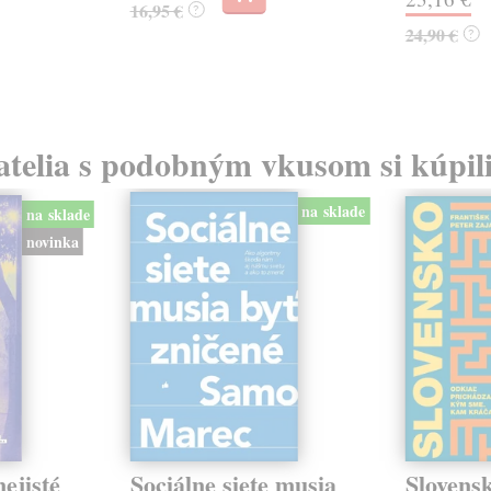
16,95 €
?
24,90 €
?
atelia s podobným vkusom si kúpili
na sklade
na sklade
novinka
ejisté
Sociálne siete musia
Slovens