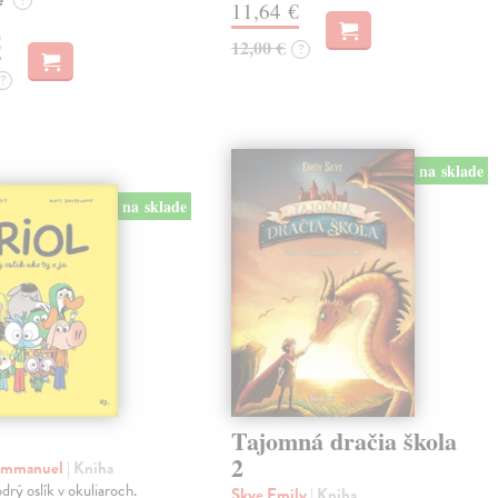
e
?
11,64 €
€
12,00 €
?
?
na sklade
na sklade
Tajomná dračia škola
2
 Emmanuel
| Kniha
drý oslík v okuliaroch.
Skye Emily
| Kniha