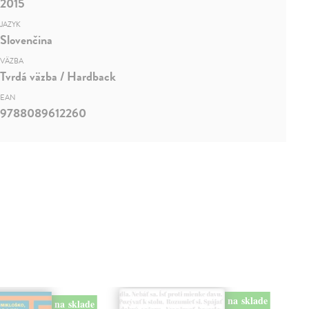
2015
JAZYK
Slovenčina
VÄZBA
Tvrdá väzba / Hardback
EAN
9788089612260
na sklade
na sklade