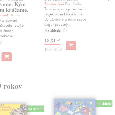
zame. Kým
Borušovičová Eva
| Kniha
Kun
m kráčame.
Táto kniha je spojením dvoch
Poma
projektov, na ktorých Eva
čty
ntišek
| Kniha
Borušovičová pracovala až do
naps
 spracovaná
svojich posledný...
česk
náša súbor esejí o
Na sklade
Na 
oblémoch
?
tvárania...
18,91 €
14
?
19,90 €
15,
?
9 rokov
na sklade
na sklade