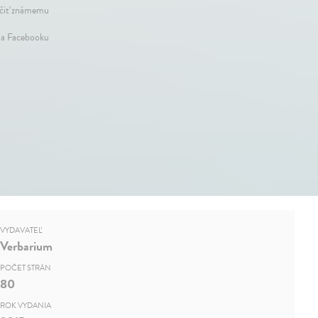
iť známemu
na Facebooku
VYDAVATEĽ
Verbarium
POČET STRÁN
80
ROK VYDANIA