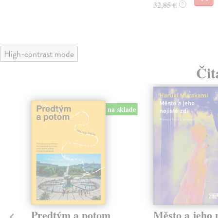
32,85 €
?
High-contrast mode
Čit
na sklade
Predtým a potom
Město a jeho n