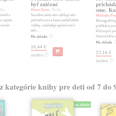
byť zničené
prichád
sme. Ka
iha
Marec Samo
| Kniha
právěl o
Sociálne siete nám ubližujú ako
Mikloško Fra
o nejisté
jednotlivcom a kazia medziľudské
Monograficky
ý román
vzťahy, rozkladajú spoločnosť a
publikácia pri
def...
kľúčových pr
historického u
Na sklade
?
Na sklade
16,44 €
23,16 €
16,95 €
?
24,90 €
?
 z kategórie knihy pre deti od 7 do 
na sklade