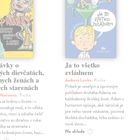
ávky o
Ja to všetko
ých dievčatách,
zvládnem
nych ženách a
Jecková Lenka
| Kniha
ch starenách
Príbeh je veselým a úprimným
pohľadom druháha Adama na
 Marianna
| Kniha
každodenný školský život. Adam s
za hrdinu v živote i v
humorom opisuje, aké náročné je
považuje muž, a to vďaka
pre neho ranné vstávanie, povinná
stvu, moci a odvahe čeliť
školská dochádzka, hŕba zošitov či
stvu so zbraňou v ruke.
nové slovo…
žke sa stretnete s
Na sklade
?
 hrdinskými činmi, hoci…