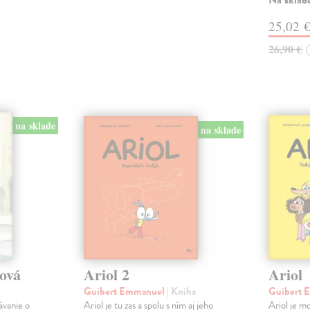
Na sklad
25,02 
26,90 €
na sklade
na sklade
tová
Ariol 2
Ariol
Guibert Emmanuel
| Kniha
Guibert
ávanie o
Ariol je tu zas a spolu s ním aj jeho
Ariol je mo