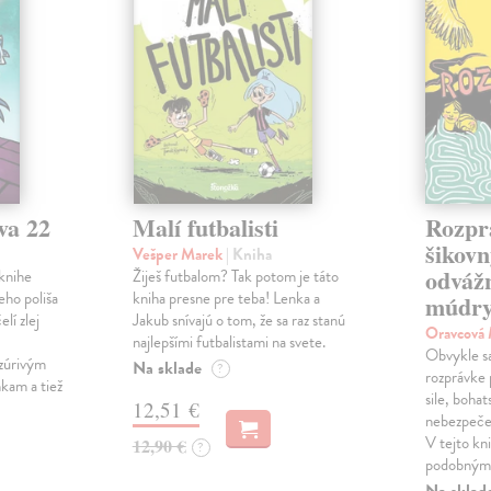
va 22
Malí futbalisti
Rozpr
šikovn
Vešper Marek
| Kniha
odváž
knihe
Žiješ futbalom? Tak potom je táto
eho poliša
kniha presne pre teba! Lenka a
múdry
lí zlej
Jakub snívajú o tom, že sa raz stanú
Oravcová
najlepšími futbalistami na svete.
Obvykle sa 
zúrivým
Na sklade
?
rozprávke 
kam a tiež
sile, bohat
12,51 €
nebezpečen
V tejto kni
12,90 €
?
podobnými