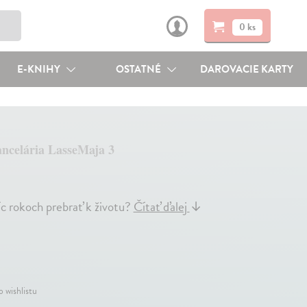
0 ks
E-KNIHY
OSTATNÉ
DAROVACIE KARTY
ancelária LasseMaja 3
íc rokoch prebrať k životu?
Čítať ďalej
↓
o wishlistu