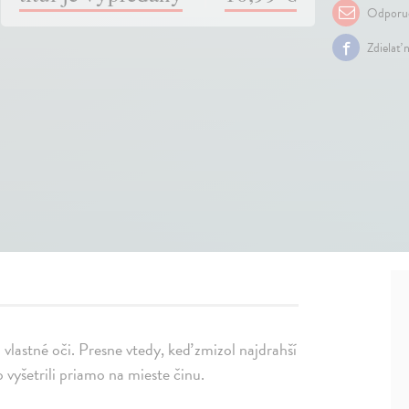
Odporuč
Zdielať 
a vlastné oči. Presne vtedy, keď zmizol najdrahší
 vyšetrili priamo na mieste činu.