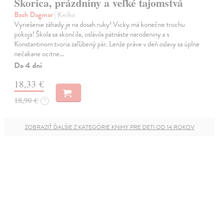
Škorica, prázdniny a veľké tajomstvá
Bach Dagmar
| Kniha
Vyriešenie záhady je na dosah ruky! Vicky má konečne trochu
pokoja! Škola sa skončila, oslávila pätnáste narodeniny a s
Konstantinom tvoria zaľúbený pár. Lenže práve v deň oslavy sa úplne
nečakane ocitne…
Do 4 dní
18,33 €
18,90 €
?
ZOBRAZIŤ ĎALŠIE Z KATEGÓRIE KNIHY PRE DETI OD 14 ROKOV