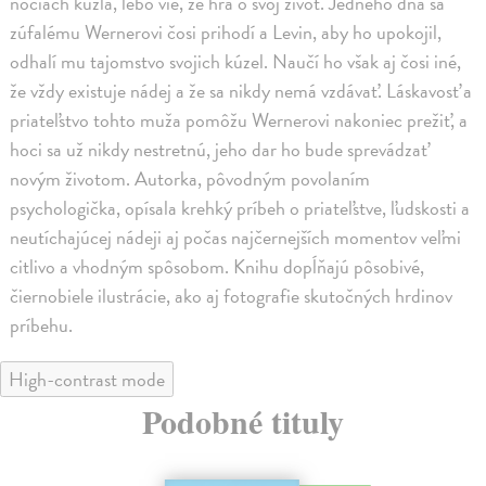
nociach kúzla, lebo vie, že hrá o svoj život. Jedného dňa sa
zúfalému Wernerovi čosi prihodí a Levin, aby ho upokojil,
odhalí mu tajomstvo svojich kúzel. Naučí ho však aj čosi iné,
že vždy existuje nádej a že sa nikdy nemá vzdávať. Láskavosť a
priateľstvo tohto muža pomôžu Wernerovi nakoniec prežiť, a
hoci sa už nikdy nestretnú, jeho dar ho bude sprevádzať
novým životom. Autorka, pôvodným povolaním
psychologička, opísala krehký príbeh o priateľstve, ľudskosti a
neutíchajúcej nádeji aj počas najčernejších momentov veľmi
citlivo a vhodným spôsobom. Knihu dopĺňajú pôsobivé,
čiernobiele ilustrácie, ako aj fotografie skutočných hrdinov
príbehu.
High-contrast mode
Podobné tituly