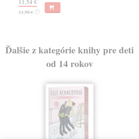
11,54 €
16
11,90 €
16
?
Ďalšie z kategórie knihy pre deti
od 14 rokov