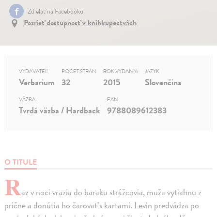
Zdielať na Facebooku
Pozrieť dostupnosť v kníhkupectvách
VYDAVATEĽ
POČET STRÁN
ROK VYDANIA
JAZYK
Verbarium
32
2015
Slovenčina
VÄZBA
EAN
Tvrdá väzba / Hardback
9788089612383
O TITULE
R
az v noci vrazia do baraku strážcovia, muža vytiahnu z
prične a donútia ho čarovať s kartami. Levin predvádza po