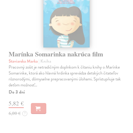
Marínka Somarinka nakrúca film
Staviarska Marka
| Kniha
Pracovný zošit je netradičným doplnkom k čítaniu knihy o Marínke
Somarinke, ktorá ako hlavná hrdinka sprevádza detských čitateľov
rôznorodými, dômyselne prepracovanými úlohami. Sprístupňuje tak
deťom možnosť…
Do 3 dní
5,82 €
6,00 €
?