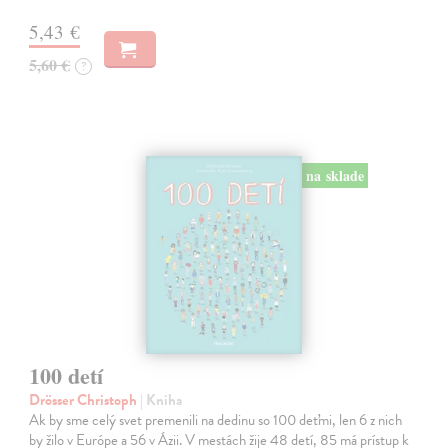
5,43 €
5,60 €
?
na sklade
100 detí
Drösser Christoph
| Kniha
Ak by sme celý svet premenili na dedinu so 100 deťmi, len 6 z nich
by žilo v Európe a 56 v Ázii. V mestách žije 48 detí, 85 má prístup k