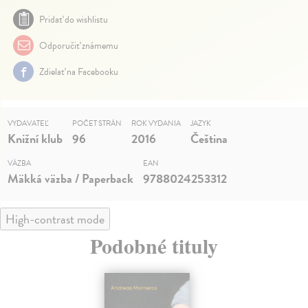
Pridať do wishlistu
Odporučiť známemu
Zdielať na Facebooku
VYDAVATEĽ
POČET STRÁN
ROK VYDANIA
JAZYK
Knižní klub
96
2016
Čeština
VÄZBA
EAN
Mäkká väzba / Paperback
9788024253312
High-contrast mode
Podobné tituly