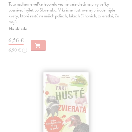
Toto nádherné veľké leporelo vezme vaše dieťa na prvý veľký
poznávací výlet po Slovensku. V krásne ilustrovanej prírode nájde
kvety, ktoré rastú na našich poliach, lúkach či horách, zvieratká, čo
majú…
Na sklade
6,56 €
6,90 €
?