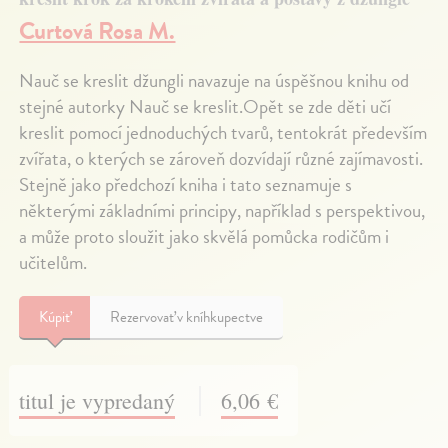
Curtová Rosa M.
Nauč se kreslit džungli navazuje na úspěšnou knihu od
stejné autorky Nauč se kreslit.Opět se zde děti učí
kreslit pomocí jednoduchých tvarů, tentokrát především
zvířata, o kterých se zároveň dozvídají různé zajímavosti.
Stejně jako předchozí kniha i tato seznamuje s
některými základními principy, například s perspektivou,
a může proto sloužit jako skvělá pomůcka rodičům i
učitelům.
Kúpiť
Rezervovať v kníhkupectve
titul je vypredaný
6,06 €