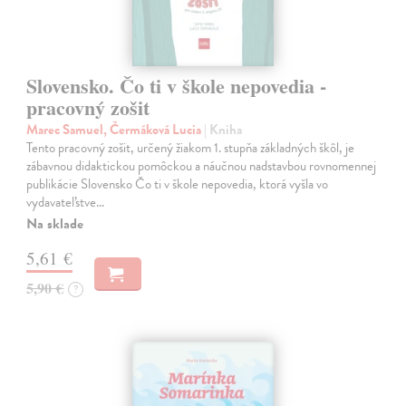
Slovensko. Čo ti v škole nepovedia -
pracovný zošit
Marec Samuel, Čermáková Lucia
| Kniha
Tento pracovný zošit, určený žiakom 1. stupňa základných škôl, je
zábavnou didaktickou pomôckou a náučnou nadstavbou rovnomennej
publikácie Slovensko Čo ti v škole nepovedia, ktorá vyšla vo
vydavateľstve…
Na sklade
5,61 €
5,90 €
?