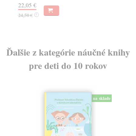
22,05 €
19
24,50 €
?
Ďalšie z kategórie náučné knihy
pre deti do 10 rokov
na sklade