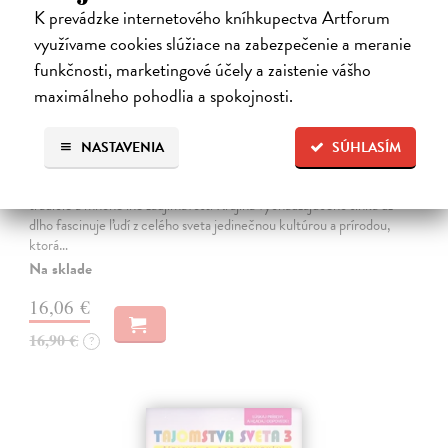
K prevádzke internetového kníhkupectva Artforum
využívame cookies slúžiace na zabezpečenie a meranie
funkčnosti, marketingové účely a zaistenie vášho
maximálneho pohodlia a spokojnosti.
Japonsko. Krajina vychádzajúceho slnka
NASTAVENIA
SÚHLASÍM
Pauluth Josephine, Bohnke Christin
| Kniha
V tejto nádherne ilustrovanej publikácii spoznáte japonské zvyky,
tradície a mnohé iné zaujímavosti Krajina vychádzajúceho slnka už
dlho fascinuje ľudí z celého sveta jedinečnou kultúrou a prírodou,
ktorá…
Na sklade
16,06 €
16,90 €
?