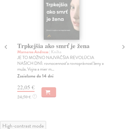
Trpkejšia ako smrť je žena
P
Marneros Andreas
| Kniha
Bor
JE TO MOŽNO NAJVÄČŠIA REVOLÚCIA
Tát
NAŠICH DNÍ: rovnocennosť a rovnoprávnosť ženy a
Bor
muža. Vojna a mier m...
Na
Zasielame do 14 dní
18
22,05 €
19
24,50 €
?
High-contrast mode