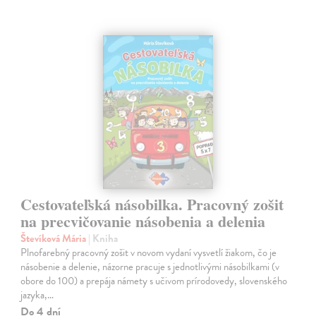
Cestovateľská násobilka. Pracovný zošit
na precvičovanie násobenia a delenia
Števíková Mária
| Kniha
Plnofarebný pracovný zošit v novom vydaní vysvetlí žiakom, čo je
násobenie a delenie, názorne pracuje s jednotlivými násobilkami (v
obore do 100) a prepája námety s učivom prírodovedy, slovenského
jazyka,…
Do 4 dní