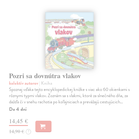
Pozri sa dovnútra vlakov
kolektív autorov
| Kniha
Spoznaj vďaka tejto encyklopedickej knižke s viac ako 60 okienkami s
rôznymi typmi vlakov. Zoznám sa s vlakmi, ktoré za slnečného dňa, za
dažďa či v snehu rachotia po koľajniciach a prevážajú cestujúcich…
Do 4 dní
14,45 €
14,90 €
?