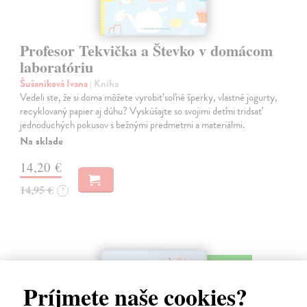
Profesor Tekvička a Števko v domácom
laboratóriu
Šušaníková Ivana
| Kniha
Vedeli ste, že si doma môžete vyrobiť soľné šperky, vlastné jogurty,
recyklovaný papier aj dúhu? Vyskúšajte so svojimi deťmi tridsať
jednoduchých pokusov s bežnými predmetmi a materiálmi.
Na sklade
14,20 €
14,95 €
?
na sklade
Príjmete naše cookies?