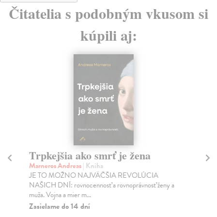
Čitatelia s podobným vkusom si
kúpili aj:
Trpkejšia ako smrť je žena
P
Marneros Andreas
| Kniha
Bor
JE TO MOŽNO NAJVÄČŠIA REVOLÚCIA
Tát
NAŠICH DNÍ: rovnocennosť a rovnoprávnosť ženy a
Bor
muža. Vojna a mier m...
Na
Zasielame do 14 dní
18