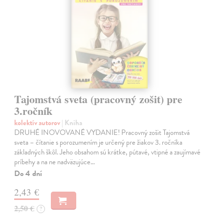
Tajomstvá sveta (pracovný zošit) pre
3.ročník
kolektív autorov
| Kniha
DRUHÉ INOVOVANÉ VYDANIE! Pracovný zošit Tajomstvá
sveta – čítanie s porozumením je určený pre žiakov 3. ročníka
základných škôl. Jeho obsahom sú krátke, pútavé, vtipné a zaujímavé
príbehy a na ne nadväzujúce…
Do 4 dní
2,43 €
2,50 €
?