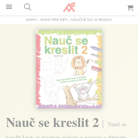
KNIHY
-
KNIHY PRE DETI
-
NÁUČNÉ DO 10 ROKOV
Nauč se kreslit 2
Nauč se
kreslit krok za krokem zvířata a postavy z džungle