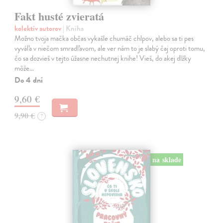
Fakt husté zvieratá
kolektív autorov
| Kniha
Možno tvoja mačka občas vykašle chumáč chlpov, alebo sa ti pes
vyváľa v niečom smradľavom, ale ver nám to je slabý čaj oproti tomu,
čo sa dozvieš v tejto úžasne nechutnej knihe! Vieš, do akej dlžky
môže…
Do 4 dní
9,60 €
9,90 €
?
na sklade