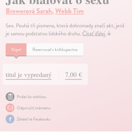
Brewerová Sarah
,
Webb Tim
Sex. Pouhá tři písmena, která dohromady značí akt, jenž
je samou podstatou lidského druhu.
Čítať ďalej
↓
Kúpiť
Rezervovať v kníhkupectve
titul je vypredaný
7,00 €
Pridať do wishlistu
Odporučiť známemu
Zdielať na Facebooku