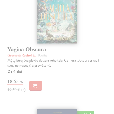
Vagina Obscura
Grossová Rachel E.
| Kniha
Mýty búrajúca plavba do ženského tela. Camera Obscura zrkadlí
svet, no matnejší a prevrátený.
Do 4 dní
18,53 €
19,50 €
?