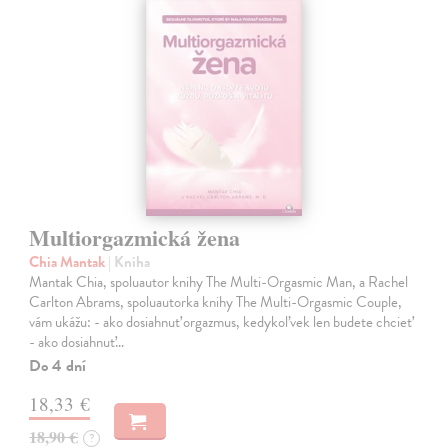
Multiorgazmická žena
Chia Mantak
| Kniha
Mantak Chia, spoluautor knihy The Multi-Orgasmic Man, a Rachel
Carlton Abrams, spoluautorka knihy The Multi-Orgasmic Couple,
vám ukážu: - ako dosiahnuť orgazmus, kedykoľvek len budete chcieť
- ako dosiahnuť…
Do 4 dní
18,33 €
18,90 €
?