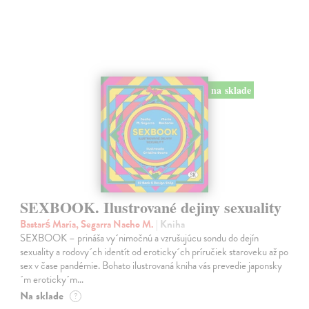
na sklade
SEXBOOK. Ilustrované dejiny sexuality
Bastarś María, Segarra Nacho M.
| Kniha
SEXBOOK – prináša vy´nimočnú a vzrušujúcu sondu do dejín
sexuality a rodovy´ch identít od eroticky´ch príručiek staroveku až po
sex v čase pandémie. Bohato ilustrovaná kniha vás prevedie japonsky
´m eroticky´m…
Na sklade
?