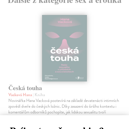
Česká touha
Vacková Hana
| Kniha
Novinářka Hana Vacková pootevírá na základě devatenácti intimních
zpovědí dveře do českých ložnic. Díky zasazení do širšího kontextu i
komentářům odborníků pochopíte, jak lidskou sexualitu tvoří
psychologické…
Do 4 dní