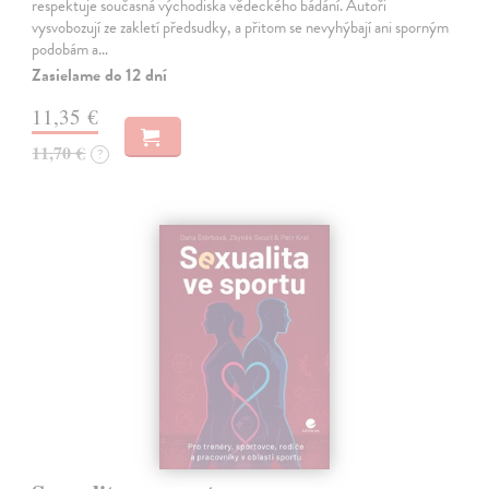
respektuje současná východiska vědeckého bádání. Autoři
vysvobozují ze zakletí předsudky, a přitom se nevyhýbají ani sporným
podobám a…
Zasielame do 12 dní
11,35 €
11,70 €
?