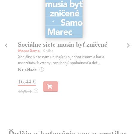
Sociálne siete musia byť zničené
S
K
Marec Samo
| Kniha
Sociálne siete nám ubližujú ako jednotlivcom a kazia
Mik
medziľudské vzťahy, rozkladajú spoločnosť a def...
Mon
o k
Na sklade
?
Na
16,44 €
23
16,95 €
?
24
Ďalšie z kategórie sex a erotika