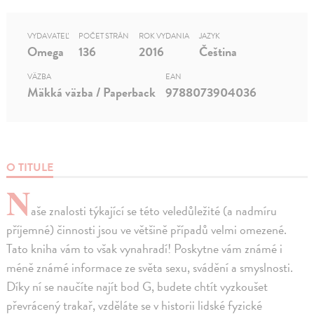
VYDAVATEĽ
POČET STRÁN
ROK VYDANIA
JAZYK
Omega
136
2016
Čeština
VÄZBA
EAN
Mäkká väzba / Paperback
9788073904036
O TITULE
N
aše znalosti týkající se této veledůležité (a nadmíru
příjemné) činnosti jsou ve většině případů velmi omezené.
Tato kniha vám to však vynahradí! Poskytne vám známé i
méně známé informace ze světa sexu, svádění a smyslnosti.
Díky ní se naučíte najít bod G, budete chtít vyzkoušet
převrácený trakař, vzděláte se v historii lidské fyzické