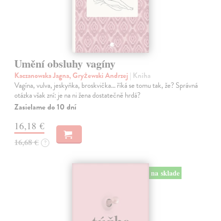
Umění obsluhy vagíny
Kaczanowska Jagna, Gryżewski Andrzej
| Kniha
Vagína, vulva, jeskyňka, broskvička... říká se tomu tak, že? Správná
otázka však zní: je na ni žena dostatečně hrdá?
Zasielame do 10 dní
16,18 €
16,68 €
?
na sklade