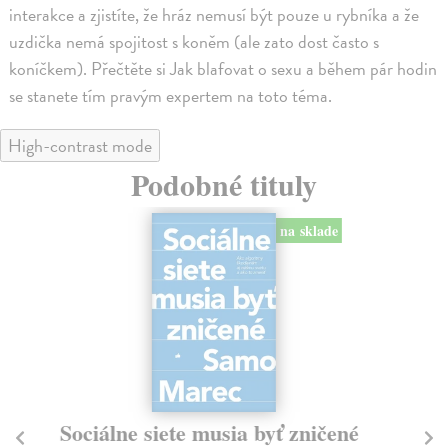
interakce a zjistíte, že hráz nemusí být pouze u rybníka a že
uzdička nemá spojitost s koněm (ale zato dost často s
koníčkem). Přečtěte si Jak blafovat o sexu a během pár hodin
se stanete tím pravým expertem na toto téma.
High-contrast mode
Podobné tituly
na sklade
Sociálne siete musia byť zničené
S