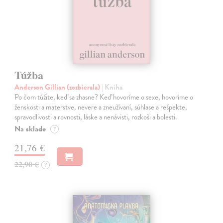
Túžba
Anderson Gillian (zozbierala)
| Kniha
Po čom túžite, keď sa zhasne? Keď hovoríme o sexe, hovoríme o
ženskosti a materstve, nevere a zneužívaní, súhlase a rešpekte,
spravodlivosti a rovnosti, láske a nenávisti, rozkoši a bolesti.
Na sklade
?
21,76 €
22,90 €
?