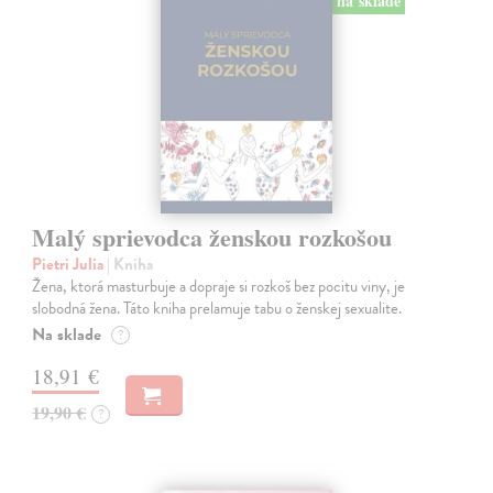
na sklade
Malý sprievodca ženskou rozkošou
Pietri Julia
| Kniha
Žena, ktorá masturbuje a dopraje si rozkoš bez pocitu viny, je
slobodná žena. Táto kniha prelamuje tabu o ženskej sexualite.
Na sklade
?
18,91 €
19,90 €
?