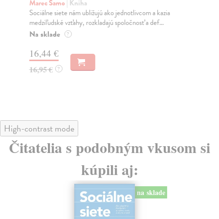
K
Marec Samo
| Kniha
Sociálne siete nám ubližujú ako jednotlivcom a kazia
Mik
medziľudské vzťahy, rozkladajú spoločnosť a def...
Mon
o k
Na sklade
?
Na
16,44 €
23
16,95 €
?
24
High-contrast mode
Čitatelia s podobným vkusom si
kúpili aj:
na sklade