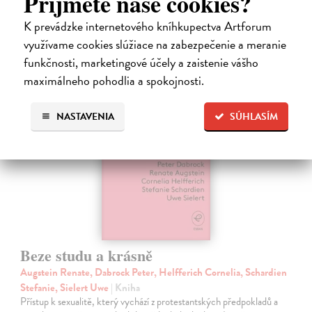
Príjmete naše cookies?
20,47 €
K prevádzke internetového kníhkupectva Artforum
21,10 €
?
využívame cookies slúžiace na zabezpečenie a meranie
funkčnosti, marketingové účely a zaistenie vášho
maximálneho pohodlia a spokojnosti.
NASTAVENIA
SÚHLASÍM
Beze studu a krásně
Augstein Renate, Dabrock Peter, Helfferich Cornelia, Schardien
Stefanie, Sielert Uwe
| Kniha
Přístup k sexualitě, který vychází z protestantských předpokladů a