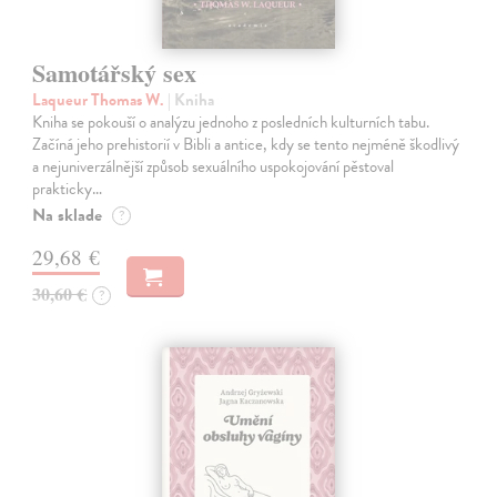
Samotářský sex
Laqueur Thomas W.
| Kniha
Kniha se pokouší o analýzu jednoho z posledních kulturních tabu.
Začíná jeho prehistorií v Bibli a antice, kdy se tento nejméně škodlivý
a nejuniverzálnější způsob sexuálního uspokojování pěstoval
prakticky…
Na sklade
?
29,68 €
30,60 €
?