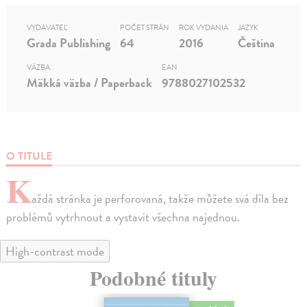
VYDAVATEĽ
POČET STRÁN
ROK VYDANIA
JAZYK
Grada Publishing
64
2016
Čeština
VÄZBA
EAN
Mäkká väzba / Paperback
9788027102532
O TITULE
K
aždá stránka je perforovaná, takže můžete svá díla bez
problémů vytrhnout a vystavit všechna najednou.
High-contrast mode
Podobné tituly