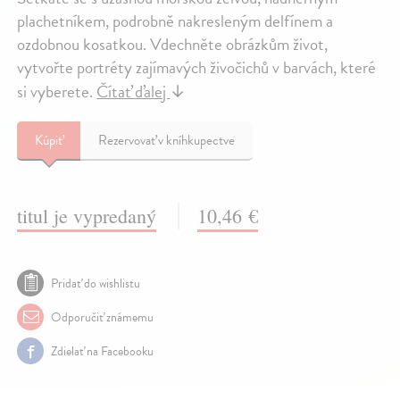
plachetníkem, podrobně nakresleným delfínem a
ozdobnou kosatkou. Vdechněte obrázkům život,
vytvořte portréty zajímavých živočichů v barvách, které
si vyberete.
Čítať ďalej
↓
Kúpiť
Rezervovať v kníhkupectve
titul je vypredaný
10,46 €
Pridať do wishlistu
Odporučiť známemu
Zdielať na Facebooku