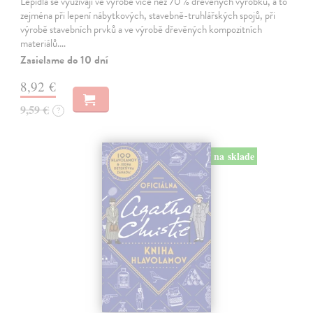
Lepidla se využívají ve výrobě více než 70 % dřevěných výrobků, a to
zejména při lepení nábytkových, stavebně-truhlářských spojů, při
výrobě stavebních prvků a ve výrobě dřevěných kompozitních
materiálů.…
Zasielame do 10 dní
8,92 €
9,59 €
?
na sklade