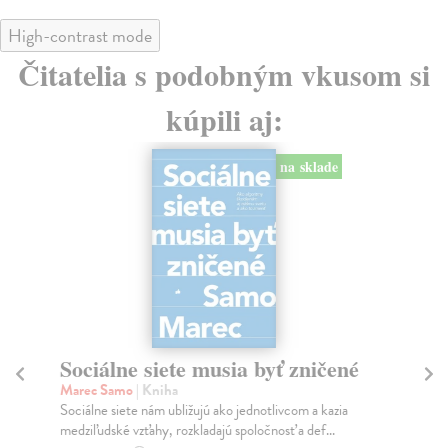
High-contrast mode
Čitatelia s podobným vkusom si
kúpili aj:
na sklade
Sociálne siete musia byť zničené
S
K
Marec Samo
| Kniha
Sociálne siete nám ubližujú ako jednotlivcom a kazia
Mik
medziľudské vzťahy, rozkladajú spoločnosť a def...
Mon