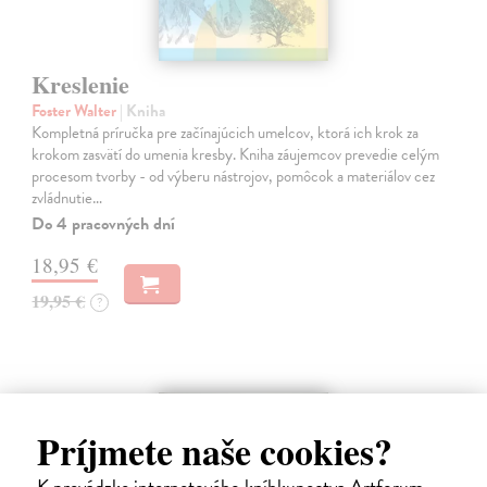
Kreslenie
Foster Walter
| Kniha
Kompletná príručka pre začínajúcich umelcov, ktorá ich krok za
krokom zasvätí do umenia kresby. Kniha záujemcov prevedie celým
procesom tvorby - od výberu nástrojov, pomôcok a materiálov cez
zvládnutie…
Do 4 pracovných dní
18,95 €
19,95 €
?
na sklade
Príjmete naše cookies?
K prevádzke internetového kníhkupectva Artforum