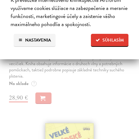
využívame cookies slúžiace na zabezpečenie a meranie
funkčnosti, marketingové účely a zaistenie vášho
maximálneho pohodlia a spokojnosti.
NASTAVENIA
SÚHLASÍM
Plstenie. Návody na celý rok
Masárová Marína
| Kniha
Ponorte sa do sveta vlny a vlastnoručne vyrobených plstených
vecičiek. Kniha obsahuje informácie o druhoch vlny a potrebných
pomôckach, taktiež podrobne popisuje základné techniky suchého
plstenia.
Na sklade
?
28,90 €