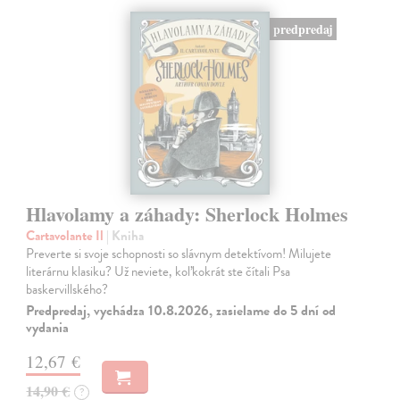
predpredaj
Hlavolamy a záhady: Sherlock Holmes
Cartavolante Il
| Kniha
Preverte si svoje schopnosti so slávnym detektívom! Milujete
literárnu klasiku? Už neviete, koľkokrát ste čítali Psa
baskervillského?
Predpredaj, vychádza 10.8.2026, zasielame do 5 dní od
vydania
12,67 €
14,90 €
?