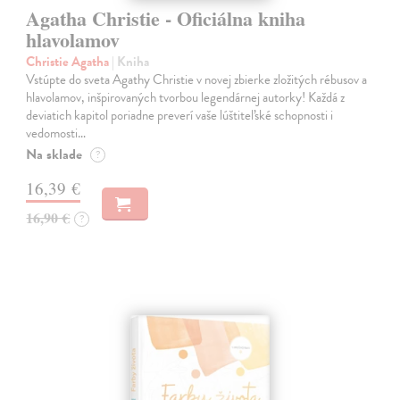
Agatha Christie - Oficiálna kniha
hlavolamov
Christie Agatha
| Kniha
Vstúpte do sveta Agathy Christie v novej zbierke zložitých rébusov a
hlavolamov, inšpirovaných tvorbou legendárnej autorky! Každá z
deviatich kapitol poriadne preverí vaše lúštiteľské schopnosti i
vedomosti…
Na sklade
?
16,39 €
16,90 €
?