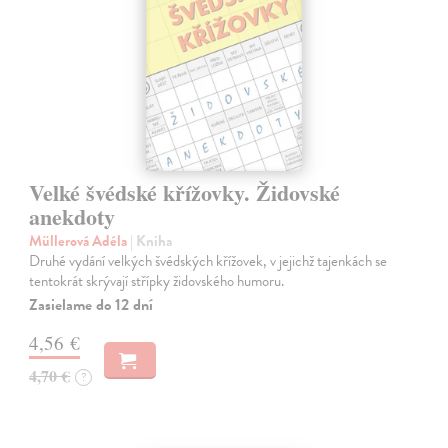
Velké švédské křížovky. Židovské
anekdoty
Müllerová Adéla
| Kniha
Druhé vydání velkých švédských křížovek, v jejichž tajenkách se
tentokrát skrývají střípky židovského humoru.
Zasielame do 12 dní
4,56 €
4,70 €
?