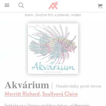
KNIHY
-
ŽIVOTNÝ ŠTÝL A ZDRAVIE
-
HOBBY
Akvárium
Omalovánky proti stresu
Merritt Richard
,
Scullyová Claire
Setkáte se s úžasnou mořskou želvou, nádherným