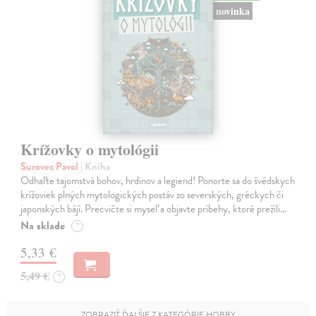
novinka
Krížovky o mytológii
Surovec Pavol
| Kniha
Odhaľte tajomstvá bohov, hrdinov a legiend! Ponorte sa do švédskych
krížoviek plných mytologických postáv zo severských, gréckych či
japonských bájí. Precvičte si myseľ a objavte príbehy, ktoré prežili…
Na sklade
?
5,33 €
5,49 €
?
ZOBRAZIŤ ĎALŠIE Z KATEGÓRIE HOBBY