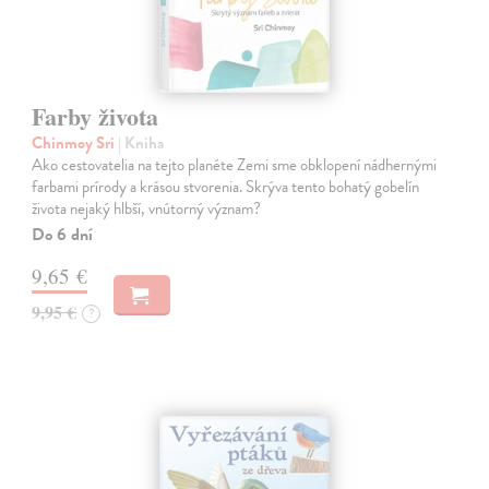
Farby života
Chinmoy Sri
| Kniha
Ako cestovatelia na tejto planéte Zemi sme obklopení nádhernými
farbami prírody a krásou stvorenia. Skrýva tento bohatý gobelín
života nejaký hlbší, vnútorný význam?
Do 6 dní
9,65 €
9,95 €
?