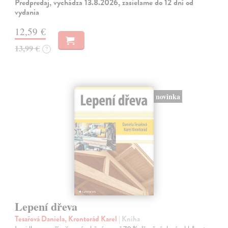
Predpredaj, vychádza 13.8.2026, zasielame do 12 dní od
vydania
12,59 €
13,99 €
?
novinka
Lepení dřeva
Tesařová Daniela, Krontorád Karel
| Kniha