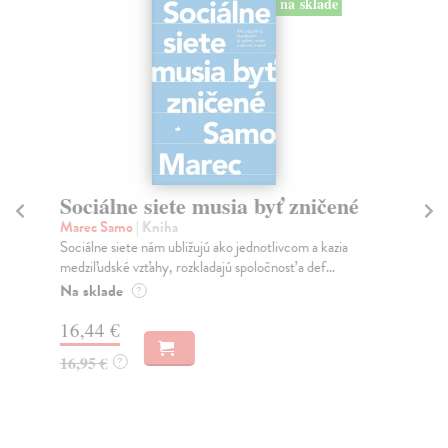
na sklade
Sociálne siete musia byť zničené
S
K
Marec Samo
| Kniha
Sociálne siete nám ubližujú ako jednotlivcom a kazia
Mik
medziľudské vzťahy, rozkladajú spoločnosť a def...
Mon
o k
Na sklade
?
Na
16,44 €
23
16,95 €
?
24