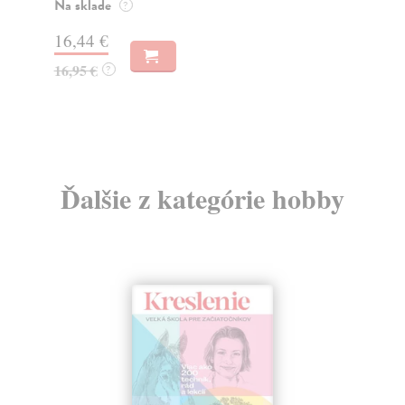
o k
Na sklade
?
Na
16,44 €
23
16,95 €
?
24
Ďalšie z kategórie hobby