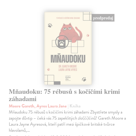
predpredaj
Mňaudoku: 75 rébusů s kočičími krimi
záhadami
Moore Gareth, Ayres Laura Jane
| Kniha
Mňaudoku 75 rébusů s kočičími krimi záhadami Zbystřete smysly a
zapojte důvtip – čeká vás 75 zapeklitých zlo(či)činů! Gareth Moore a
Laura Jayne Ayresová, kteří patří mezi špičkové britské tvůrce
hlavolamů,…