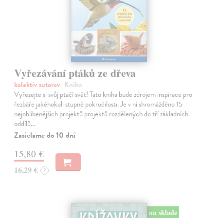
Vyřezávání ptáků ze dřeva
kolektív autorov
| Kniha
Vyřezejte si svůj ptačí svět! Tato kniha bude zdrojem inspirace pro
řezbáře jakéhokoli stupně pokročilosti. Je v ní shromážděno 15
nejoblíbenějších projektů projektů rozdělených do tří základních
oddílů…
Zasielame do 10 dní
15,80 €
16,29 €
?
na sklade