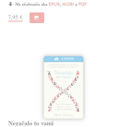
Na stiahnutie ako
EPUB
,
MOBI
a
PDF
7,95 €
E-KNIHA
Nezačalo to vami