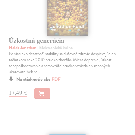
Úzkostná generácia
Haidt Jonathan
| Elektronická kniha
Po viac ako desaťročí stability sa duševné zdravie dospievajúcich
začiatkom roka 2010 prudko zhoršilo. Miera depresie, úzkosti,
sebapoškodzovania a samovrážd prudko vzrástla a v mnohých
ukazovateľoch sa…
Na stiahnutie ako
PDF
17,49 €