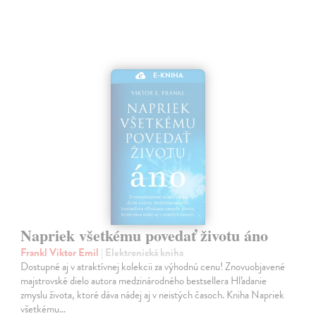
E-KNIHA
Napriek všetkému povedať životu áno
Frankl Viktor Emil
| Elektronická kniha
Dostupné aj v atraktívnej kolekcii za výhodnú cenu! Znovuobjavené
majstrovské dielo autora medzinárodného bestsellera Hľadanie
zmyslu života, ktoré dáva nádej aj v neistých časoch. Kniha Napriek
všetkému…