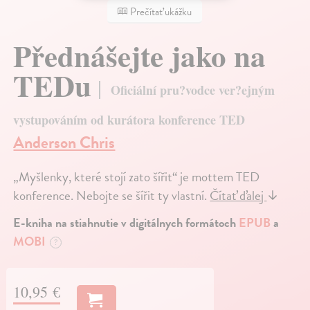
Prečítať ukážku
Přednášejte jako na
TEDu
Oficiální pru?vodce ver?ejným
vystupováním od kurátora konference TED
Anderson Chris
„Myšlenky, které stojí zato šířit“ je mottem TED
konference. Nebojte se šířit ty vlastní.
Čítať ďalej
↓
E-kniha na stiahnutie v digitálnych formátoch
EPUB
a
MOBI
?
10,95 €