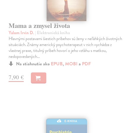
Mama a zmysel života
Yalom Irvin D.
| Elektronická kniha
Hlavnými postavami šiestich príbehov sú ženy v neľahkých životných
situáciách. Známy americký psychoterapeut v nich vychádza z
vlastnej praxe, titulný príbeh hovorí o jeho vzťahu s matkou,
nedopovedaných…
Na stiahnutie ako
EPUB
,
MOBI
a
PDF
7,90 €
E-KNIHA