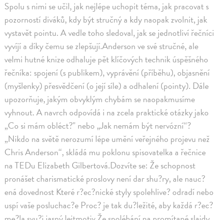
Spolu s nimi se učil, jak nejlépe uchopit téma, jak pracovat s
pozorností diváků, kdy být stručný a kdy naopak zvolnit, jak
vystavět pointu. A vedle toho sledoval, jak se jednotliví řečníci
vyvíjí a díky čemu se zlepšují.Anderson ve své stručné, ale
velmi hutné knize odhaluje pět klíčových technik úspěšného
řečníka: spojení (s publikem), vyprávění (příběhu), objasnění
(myšlenky) přesvědčení (o její síle) a odhalení (pointy). Dále
upozorňuje, jakým obvyklým chybám se naopakmusíme
vyhnout. A navrch odpovídá i na zcela praktické otázky jako
„Co si mám obléct?" nebo „Jak nemám být nervózní“?
„Nikdo na světě nerozumí lépe umění veřejného projevu než
Chris Anderson“, skládá mu poklonu spisovatelka a řečnice
na TEDu Elizabeth Gilbertová.Dozvíte se: Že schopnost
pronášet charismatické proslovy není dar shu?ry, ale nauc?
ená dovednost Které r?ec?nické styly spolehlive? odradí nebo
uspí vaše posluchac?e Proc? je tak du?ležité, aby každá r?ec?
me?la svu?j jasný leitmotiv Že spoléhání na promítané slajdy