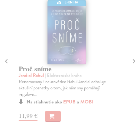
E-KNIHA
Proč sníme
S
ps
Jandial Rahul
| Elektronická kniha
Renomovany? neurovědec Rahul Jandial odhaluje
Wo
aktuální poznatky o tom, jak nám sny pomáhají
Mno
regulova...
pří
Na stiahnutie ako
EPUB
a
MOBI
11,99 €
15