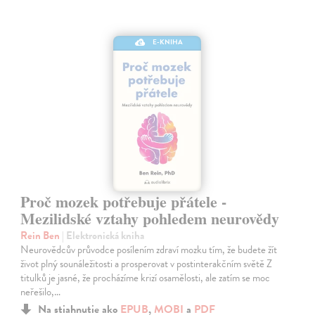
E-KNIHA
Proč mozek potřebuje přátele -
Mezilidské vztahy pohledem neurovědy
Rein Ben
| Elektronická kniha
Neurovědcův průvodce posílením zdraví mozku tím, že budete žít
život plný sounáležitosti a prosperovat v postinterakčním světě Z
titulků je jasné, že procházíme krizí osamělosti, ale zatím se moc
neřešilo,…
Na stiahnutie ako
EPUB
,
MOBI
a
PDF