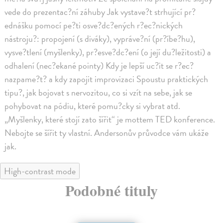
vede do prezentac?ní záhuby Jak vystave?t strhující pr?
ednášku pomocí pe?ti osve?dc?ených r?ec?nických
nástroju?: propojení (s diváky), vypráve?ní (pr?íbe?hu),
vysve?tlení (myšlenky), pr?esve?dc?ení (o její du?ležitosti) a
odhalení (nec?ekané pointy) Kdy je lepší uc?it se r?ec?
nazpame?t? a kdy zapojit improvizaci Spoustu praktických
tipu?, jak bojovat s nervozitou, co si vzít na sebe, jak se
pohybovat na pódiu, které pomu?cky si vybrat atd.
„Myšlenky, které stojí zato šířit“ je mottem TED konference.
Nebojte se šířit ty vlastní. Andersonův průvodce vám ukáže
jak.
High-contrast mode
Podobné tituly