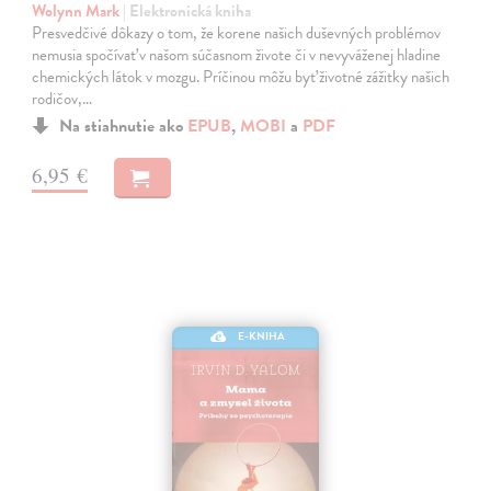
Wolynn Mark
| Elektronická kniha
Presvedčivé dôkazy o tom, že korene našich duševných problémov
nemusia spočívať v našom súčasnom živote či v nevyváženej hladine
chemických látok v mozgu. Príčinou môžu byť životné zážitky našich
rodičov,…
Na stiahnutie ako
EPUB
,
MOBI
a
PDF
6,95 €
E-KNIHA