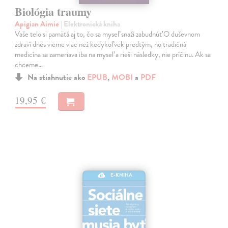
Biológia traumy
Apigian Aimie
| Elektronická kniha
Vaše telo si pamätá aj to, čo sa myseľ snaží zabudnúť O duševnom
zdraví dnes vieme viac než kedykoľvek predtým, no tradičná
medicína sa zameriava iba na myseľ a rieši následky, nie príčinu. Ak sa
chceme…
Na stiahnutie ako
EPUB
,
MOBI
a
PDF
19,95 €
E-KNIHA