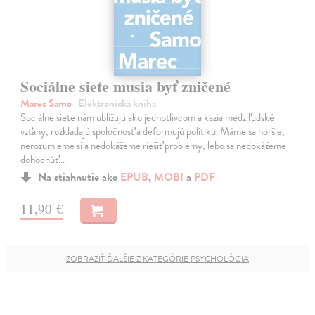
Sociálne siete musia byť zničené
Marec Samo
| Elektronická kniha
Sociálne siete nám ubližujú ako jednotlivcom a kazia medziľudské
vzťahy, rozkladajú spoločnosť a deformujú politiku. Máme sa horšie,
nerozumieme si a nedokážeme riešiť problémy, lebo sa nedokážeme
dohodnúť…
Na stiahnutie ako
EPUB
,
MOBI
a
PDF
11,90 €
ZOBRAZIŤ ĎALŠIE Z KATEGÓRIE PSYCHOLÓGIA