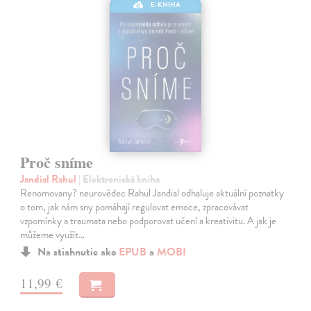
E-KNIHA
Proč sníme
Jandial Rahul
| Elektronická kniha
Renomovany? neurovědec Rahul Jandial odhaluje aktuální poznatky
o tom, jak nám sny pomáhají regulovat emoce, zpracovávat
vzpomínky a traumata nebo podporovat učení a kreativitu. A jak je
můžeme využít…
Na stiahnutie ako
EPUB
a
MOBI
11,99 €