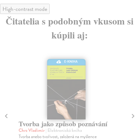
High-contrast mode
Čitatelia s podobným vkusom si
kúpili aj:
E-KNIHA
I
Kr
Tvorba jako způsob poznávání
Rev
Chrz Vladimír
| Elektronická kniha
spi
Tvorba anebo tvořivost, založená na myšlence
new