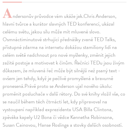
A
ndersonův průvodce vám ukáže jak.Chris Anderson,
hlavní tvůrce a kurátor slavných TED konferencí, ukázal
celému světu, jakou sílu může mít mluvené slovo.
Osmnáctiminutové strhující přednášky zvané TED Talks,
přístupné zdarma na internetu dokážou stamiliony lidí na
celém světě nadchnout pro nové myšlenky, změnit jejich
zažité postoje a motivovat k činům. Řečníci TEDu jsou živým
důkazem, že mluvená řeč může být silnější než psaný text -
ovšem jen tehdy, když je pečlivě promyšlená a bravurně
pronesená.Právě proto se Anderson ujal nového úkolu:
proměnit posluchače v další rétory. Do své knihy vložil vše, co
se naučil během těch čtrnácti let, kdy připravoval na
vystoupení například exprezidenta USA Billa Clintona,
zpěváka kapely U2 Bona či vědce Kennetha Robinsona,
Susan Cainovou, Hanse Roslinga a stovky dalších osobností.