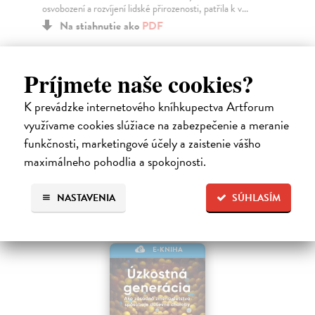
osvobození a rozvíjení lidské přirozenosti, patřila k v...
Za
Na stiahnutie ako
PDF
11
9,00 €
12
Príjmete naše cookies?
K prevádzke internetového kníhkupectva Artforum
využívame cookies slúžiace na zabezpečenie a meranie
funkčnosti, marketingové účely a zaistenie vášho
Ďalšie z kategórie psychológia
maximálneho pohodlia a spokojnosti.
NASTAVENIA
SÚHLASÍM
E-KNIHA