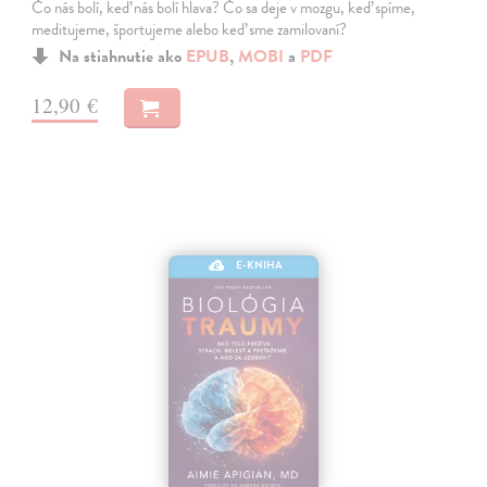
Čo nás bolí, keď nás bolí hlava? Čo sa deje v mozgu, keď spíme,
meditujeme, športujeme alebo keď sme zamilovaní?
Na stiahnutie ako
EPUB
,
MOBI
a
PDF
12,90 €
E-KNIHA