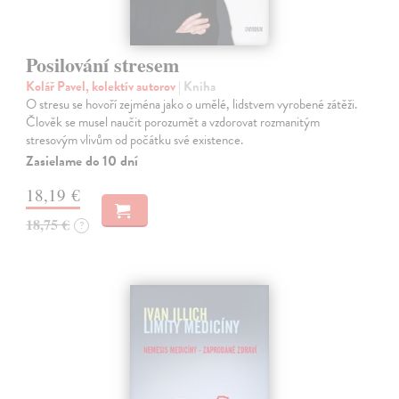
Posilování stresem
Kolář Pavel, kolektív autorov
| Kniha
O stresu se hovoří zejména jako o umělé, lidstvem vyrobené zátěži.
Člověk se musel naučit porozumět a vzdorovat rozmanitým
stresovým vlivům od počátku své existence.
Zasielame do 10 dní
18,19 €
18,75 €
?