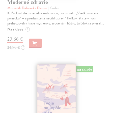
Moderné zdravie
Moravčík Debrecká Denisa
| Kniha
Koľkokrát ste už sedeli v ambulancii, počuli vetu „Všetko máte v
poriadku“ – a predsa ste sa necítili zdraví? Koľkokrát ste v noci
prehadzovali v hlave myšlienky, srdce vám búšilo, žalúdok sa zvieral,…
Na sklade
?
23,66 €
24,90 €
?
na sklade