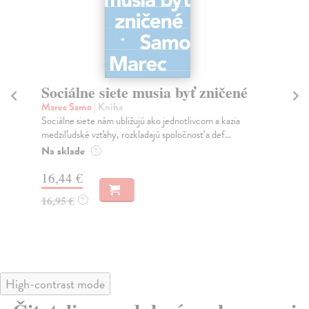
Sociálne siete musia byť zničené
S
K
Marec Samo
| Kniha
Sociálne siete nám ubližujú ako jednotlivcom a kazia
Mik
medziľudské vzťahy, rozkladajú spoločnosť a def...
Mon
o k
Na sklade
?
Na
16,44 €
23
16,95 €
?
24
High-contrast mode