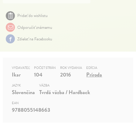
Pridať do wishlistu
Odporučiť známemu
Zdielať na Facebooku
VYDAVATEĽ
POČET STRÁN
ROK VYDANIA
EDÍCIA
Ikar
104
2016
Príroda
JAZYK
VÄZBA
Slovenčina
Tvrdá väzba / Hardback
EAN
9788055148663