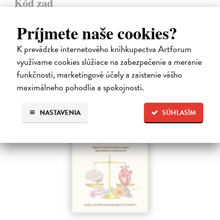
Kód zad
Novotný Michal
| Kniha
Co dělat, když vás bolí záda? Cvičit?
Príjmete naše cookies?
Do 4 dní
K prevádzke internetového kníhkupectva Artforum
17,96 €
využívame cookies slúžiace na zabezpečenie a meranie
19,95 €
?
funkčnosti, marketingové účely a zaistenie vášho
maximálneho pohodlia a spokojnosti.
NASTAVENIA
SÚHLASÍM
na sklade