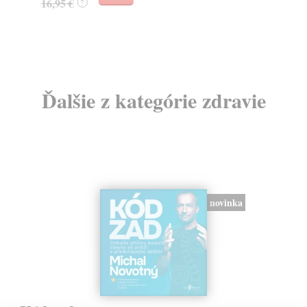
16,95 €
?
24
Ďalšie z kategórie zdravie
novinka