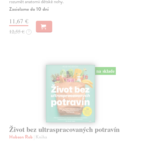
rozumět anatomii dětské nohy.
Zasielame do 10 dní
11,67 €
12,55 €
?
na sklade
Život bez ultraspracovaných potravín
Hobson Rob
| Kniha