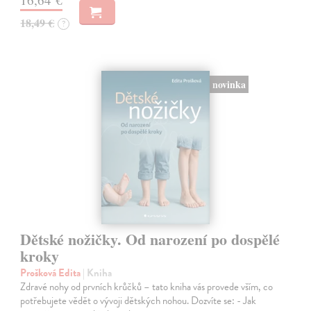
18,49 €
?
novinka
Dětské nožičky. Od narození po dospělé
kroky
Prošková Edita
| Kniha
Zdravé nohy od prvních krůčků – tato kniha vás provede vším, co
potřebujete vědět o vývoji dětských nohou. Dozvíte se: - Jak