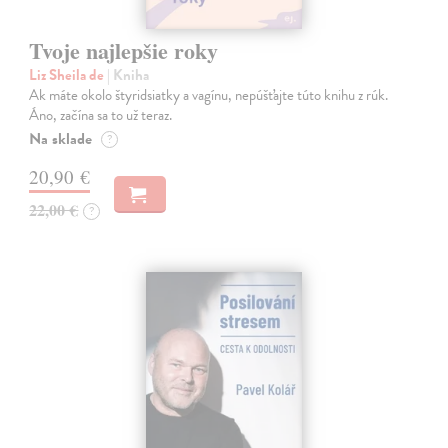
Tvoje najlepšie roky
Liz Sheila de
| Kniha
Ak máte okolo štyridsiatky a vagínu, nepúšťajte túto knihu z rúk.
Áno, začína sa to už teraz.
Na sklade
?
20,90 €
22,00 €
?