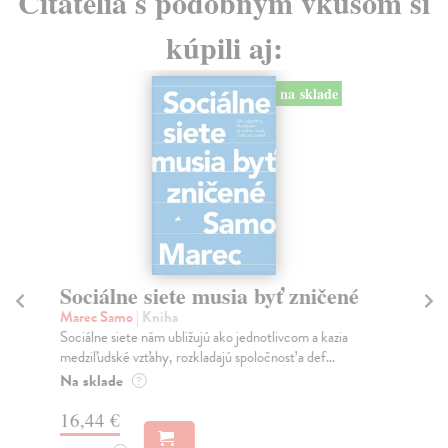
Čitatelia s podobným vkusom si
kúpili aj:
na sklade
Sociálne siete musia byť zničené
S
K
Marec Samo
| Kniha
Sociálne siete nám ubližujú ako jednotlivcom a kazia
Mik
medziľudské vzťahy, rozkladajú spoločnosť a def...
Mon
o k
Na sklade
?
Na
16,44 €
23