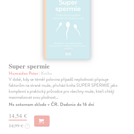
Super spermie
Humaidan Peter
| Kniha
V době, kdy se téměř polovina případů neplodnosti připisuje
faktorům na straně muže, přichází kniha SUPER SPERMIE jako
komplexní a praktický průvodce pro všechny muže, kteří chtějí
maximalizovat svou plodnost…
Na externom sklade v ČR. Dodanie do 16 dní
14,54 €
14,99 €
?