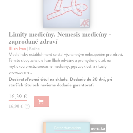
Limity medicíny. Nemesis medicíny -
zaprodané zdraví
Illich Ivan
| Kniha
Medicínský establishment se stal významným nebezpečím pro zdraví.
Těmito slovy zahajuje Ivan Illich odvážný a promyšlený útok na
mytickou prestiž současné medicíny, jejíž zvyklosti a rituály
provozované…
Dodávateľ nemá titul na sklade. Dodanie do 30 dní, pri
starších tituloch nevieme dodanie garantovať.
16,39 €
16,90 €
?
novinka