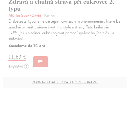
Zdravá a chutná strava při cukrovce 2.
typu
Müller Sven-David
| Kniha
Diabetes 2. typu je nejčastějším civilizačním onemocněním, které lze
zásadně ovlivnit změnou životního stylu a stravy. Tato kniha vám
ukáže, jak s hladinou cukru bojovat pomocí správného jídelníčku a
snižování…
Zasielame do 14 dní
11,63 €
11,99 €
?
ZOBRAZIŤ ĎALŠIE Z KATEGÓRIE ZDRAVIE