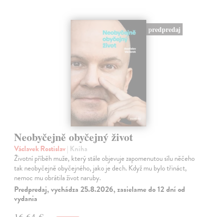
predpredaj
Neobyčejně obyčejný život
Václavek Rostislav
| Kniha
Životní příběh muže, který stále objevuje zapomenutou sílu něčeho
tak neobyčejně obyčejného, jako je dech. Když mu bylo třináct,
nemoc mu obrátila život naruby.
Predpredaj, vychádza 25.8.2026, zasielame do 12 dní od
vydania
16,64 €