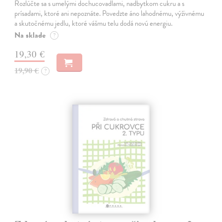
Rozlúčte sa s umelými dochucovadlami, nadbytkom cukru a s
prísadami, ktoré ani nepoznáte. Povedzte áno lahodnému, výživnému
a skutočnému jedlu, ktoré vášmu telu dodá novú energiu.
Na sklade
?
19,30 €
19,90 €
?