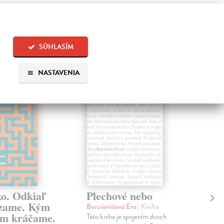
 aj:
SÚHLASÍM
na sklade
NASTAVENIA
na sklade
ko. Odkiaľ
Plechové nebo
Po
zame. Kým
Borušovičová Eva
| Kniha
Kun
m kráčame.
Táto kniha je spojením dvoch
Poma