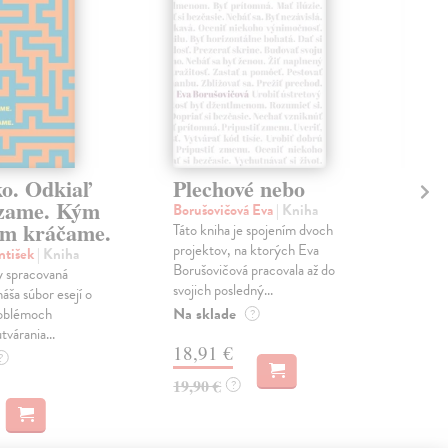
ko. Odkiaľ
Plechové nebo
Po
zame. Kým
Borušovičová Eva
| Kniha
Kun
m kráčame.
Táto kniha je spojením dvoch
Poma
projektov, na ktorých Eva
čty
ntišek
| Kniha
Borušovičová pracovala až do
naps
 spracovaná
svojich posledný...
česk
náša súbor esejí o
Na sklade
Na 
oblémoch
?
tvárania...
18,91 €
14
?
19,90 €
15,
?