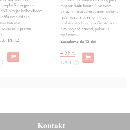
 Josepha Ratzingera –
magistr Řádu kazatelů, ve svém
 XVI. V tejto knihe chcem
okružním listu adresovaném celému
Ježiša evanjelií ako
řádu rozebírá tři řeholní sliby,
 Ježiša, ako
poslušnost, chudobu a čistotu, a s
ého Ježiša“ v pravom
nimi spojené ctnosti, pokoru a
va.
trpělivost.…
e do 10 dní
Zasielame do 12 dní
€
4,56 €
4,70 €
?
?
Kontakt