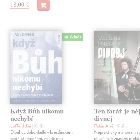
18,00 €
na sklade
Když Bůh nikomu
Ten farář je ně
nechybí
divnej
Loffeld Jan
| Kniha
Palán Aleš
| Kniha
Dlouhou dobu vládlo v křesťanském
Nepraktický mimoň s hlav
světě přesvědčení, že lidé jsou
oblacích. Vypasený prelát