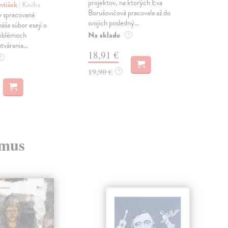
projektov, na ktorých Eva
čty
ntišek
| Kniha
Borušovičová pracovala až do
naps
 spracovaná
svojich posledný...
česk
náša súbor esejí o
Na sklade
Na 
oblémoch
?
tvárania...
18,91 €
14
?
19,90 €
15,
?
zmus