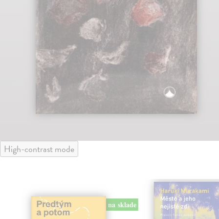
High-contrast mode
na sklade