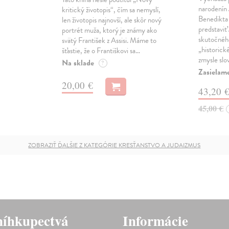
narodenín
kritický životopis“, čím sa nemyslí,
Benedikta
len životopis najnovší, ale skôr nový
predstaviť 
portrét muža, ktorý je známy ako
skutočného
svätý František z Assisi. Máme to
„historick
šťastie, že o Františkovi sa…
zmysle slo
Na sklade
?
Zasielam
20,00 €
43,20 
45,00 €
ZOBRAZIŤ ĎALŠIE Z KATEGÓRIE KRESŤANSTVO A JUDAIZMUS
íhkupectvá
Informácie