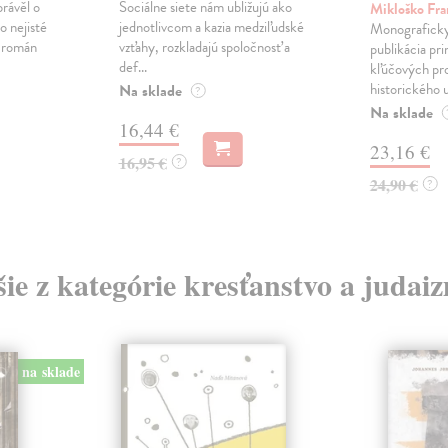
právěl o
Sociálne siete nám ubližujú ako
Mikloško Fra
o nejisté
jednotlivcom a kazia medziľudské
Monograficky
ý román
vzťahy, rozkladajú spoločnosť a
publikácia pri
def...
kľúčových pr
historického u
Na sklade
?
Na sklade
16,44 €
23,16 €
16,95 €
?
24,90 €
?
šie z kategórie kresťanstvo a judai
na sklade