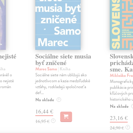
ejisté
Sociálne siete musia
Slovens
byť zničené
prichád
sme. Ka
iha
Marec Samo
| Kniha
právěl o
Sociálne siete nám ubližujú ako
Mikloško Fra
o nejisté
jednotlivcom a kazia medziľudské
Monograficky
ý román
vzťahy, rozkladajú spoločnosť a
publikácia pri
def...
kľúčových pr
historického u
Na sklade
?
Na sklade
16,44 €
23,16 €
16,95 €
?
24,90 €
?