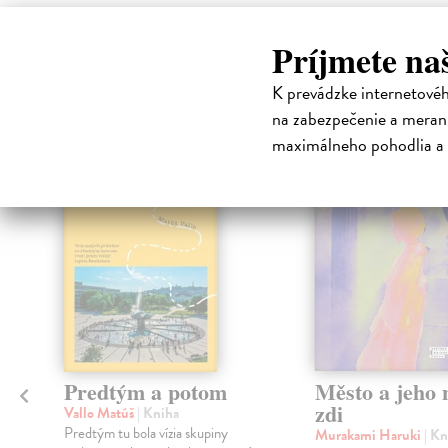
Príjmete na
High-contrast mode
Čit
K prevádzke internetové
na zabezpečenie a merani
maximálneho pohodlia a 
na sklade
Predtým a potom
Město a jeho n
zdi
Vallo Matúš
| Kniha
Predtým tu bola vízia skupiny
Murakami Haruki
| Kn