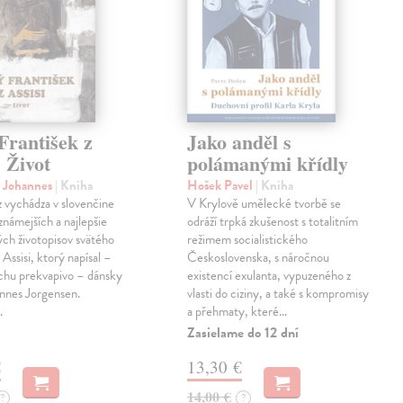
František z
Jako anděl s
. Život
polámanými křídly
n Johannes
| Kniha
Hošek Pavel
| Kniha
z vychádza v slovenčine
V Krylově umělecké tvorbě se
jznámejších a najlepšie
odráží trpká zkušenost s totalitním
ch životopisov svätého
režimem socialistického
 Assisi, ktorý napísal –
Československa, s náročnou
chu prekvapivo – dánsky
existencí exulanta, vypuzeného z
nnes Jorgensen.
vlasti do ciziny, a také s kompromisy
…
a přehmaty, které…
Zasielame do 12 dní
€
13,30 €
14,00 €
?
?