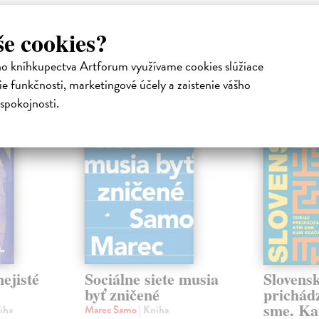
še cookies?
atelia s podobným vkusom si kúpili
ho kníhkupectva Artforum využívame cookies slúžiace
e funkčnosti, marketingové účely a zaistenie vášho
spokojnosti.
na sklade
na sklade
novinka
ejisté
Sociálne siete musia
Slovens
byť zničené
prichád
sme. Ka
iha
Marec Samo
| Kniha