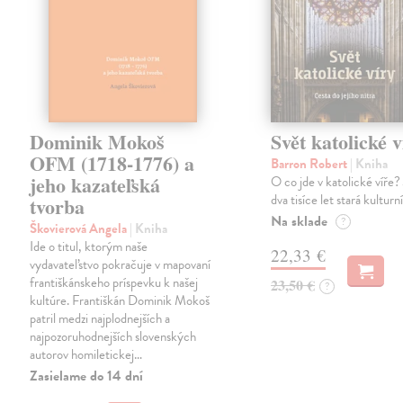
Dominik Mokoš
Svět katolické v
OFM (1718-1776) a
Barron Robert
| Kniha
jeho kazateľská
O co jde v katolické víře? 
dva tisíce let stará kulturn
tvorba
Na sklade
?
Škovierová Angela
| Kniha
Ide o titul, ktorým naše
22,33 €
vydavateľstvo pokračuje v mapovaní
františkánskeho príspevku k našej
23,50 €
?
kultúre. Františkán Dominik Mokoš
patril medzi najplodnejších a
najpozoruhodnejších slovenských
autorov homiletickej…
Zasielame do 14 dní