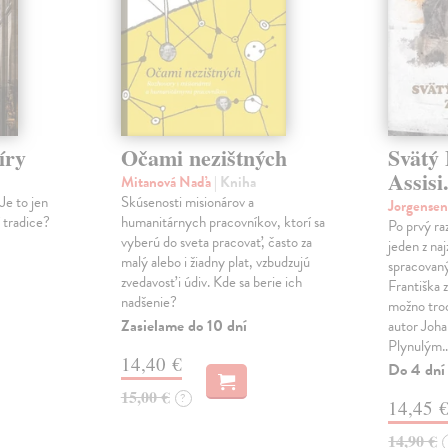
íry
Očami nezištných
Svätý 
Assisi
Mitanová Naďa
| Kniha
Je to jen
Skúsenosti misionárov a
Jorgense
í tradice?
humanitárnych pracovníkov, ktorí sa
Po prvý ra
vyberú do sveta pracovať, často za
jeden z na
malý alebo i žiadny plat, vzbudzujú
spracovaný
zvedavosť i údiv. Kde sa berie ich
Františka z
nadšenie?
možno tro
Zasielame do 10 dní
autor Joha
Plynulým
14,40 €
Do 4 dní
15,00 €
?
14,45 
14,90 €