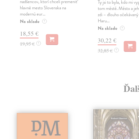
nadšencov, ktorí chceli premeniť
Ty jsi to byla, kdo mi vy
hlavné mesto Slovenska na
tom městě. Město a jeh
modernú eur...
zdi – dlouho očekávan
Haru...
Na sklade
?
Na sklade
?
18,55 €
30,22 €
19,95 €
?
32,85 €
?
Ďal