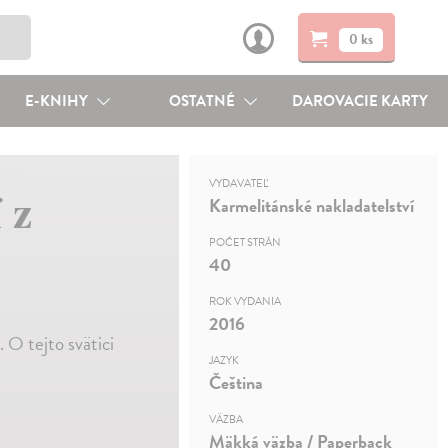
0 ks
E-KNIHY
OSTATNÉ
DAROVACIE KARTY
VYDAVATEĽ
 z
Karmelitánské nakladatelství
POČET STRÁN
40
ROK VYDANIA
2016
. O tejto svätici
JAZYK
Čeština
VÄZBA
Mäkká väzba / Paperback