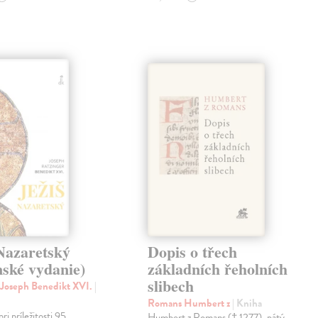
Nazaretský
Dopis o třech
nské vydanie)
základních řeholních
slibech
 Joseph Benedikt XVI.
|
Romans Humbert z
| Kniha
i príležitosti 95.
Humbert z Romans († 1277), pátý