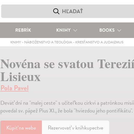
REBRÍK
KNIHY
BOOKS
KNIHY
-
NÁBOŽENSTVO A TEOLÓGIA
-
KRESŤANSTVO A JUDAIZMUS
Novéna se svatou Terezií
Lisieux
Pola Pavel
Deväť dní na "malej ceste" s učiteľkou cirkvi a patrónkou misií
povedal sv. pápež Pius XI., že bola "hviezdou jeho pontifikátu".
Kúpiť
na webe
Rezervovať v kníhkupectve