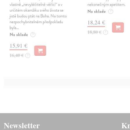
vlastně „nevyléčitelně věřící“ a v
nekonečným apetitem.
určitém okamžiku svého života se
Na sklade
?
jistě budou ptát na Boha. Na tomto
nezpochybnitelném předpokladu
18,24 €
byla…
18,80 €
?
Na sklade
?
15,91 €
16,40 €
?
Newsletter
Kn