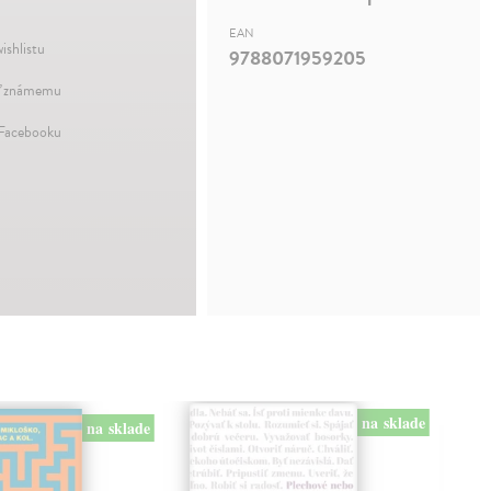
EAN
ishlistu
9788071959205
ť známemu
 Facebooku
na sklade
na sklade