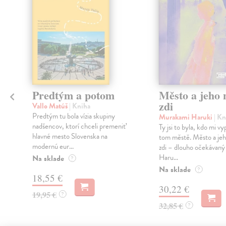
Predtým a potom
Město a jeho n
zdi
Vallo Matúš
| Kniha
Predtým tu bola vízia skupiny
Murakami Haruki
| Kn
nadšencov, ktorí chceli premeniť
Ty jsi to byla, kdo mi vy
hlavné mesto Slovenska na
tom městě. Město a jeh
modernú eur...
zdi – dlouho očekávan
Haru...
Na sklade
?
Na sklade
?
18,55 €
30,22 €
19,95 €
?
32,85 €
?