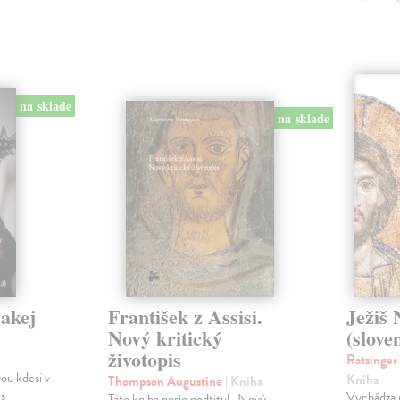
na sklade
na sklade
jakej
František z Assisi.
Ježiš 
Nový kritický
(slove
životopis
Ratzinger
ou kdesi v
Kniha
Thompson Augustine
| Kniha
 s
Vychádza pr
Táto kniha nesie podtitul „Nový