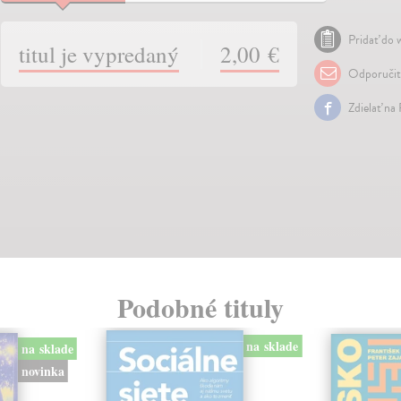
Pridať do w
titul je vypredaný
2,00 €
Odporuči
Zdielať na
Podobné tituly
na sklade
na sklade
novinka