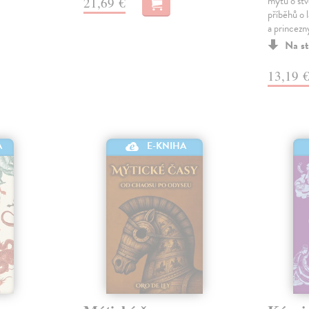
mýtů o stvo
21,69 €
příběhů o l
a princezn
Na st
13,19 
E-KNIHA
A