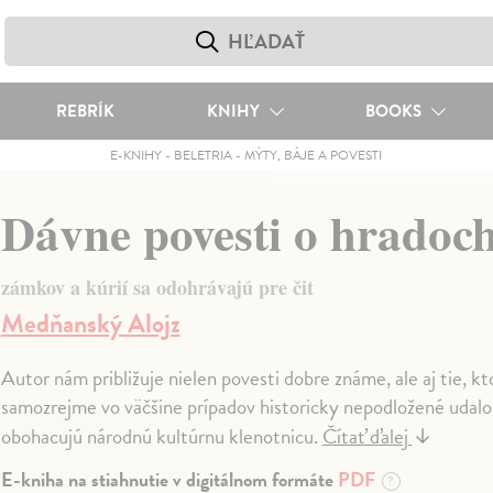
REBRÍK
KNIHY
BOOKS
E-KNIHY
-
BELETRIA
-
MÝTY, BÁJE A POVESTI
Dávne povesti o hradoc
zámkov a kúrií sa odohrávajú pre čit
Medňanský Alojz
Autor nám približuje nielen povesti dobre známe, ale aj tie, k
samozrejme vo väčšine prípadov historicky nepodložené udalos
obohacujú národnú kultúrnu klenotnicu.
Čítať ďalej
↓
E-kniha na stiahnutie v digitálnom formáte
PDF
?