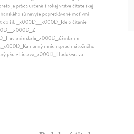
eto je práca určená širokej vrstve čitateľskej
anského sú navyše popretkávané motívmi
ivot do žíl. _x000D__x000D_Ide o čítanie
._x000D__x000D_Z
D_Havrania skala_x000D_Zámka na
k_x000D_Kamenný mních spred mátožného
ný pád v Lietave_x000D_Hodokvas vo