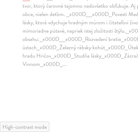
tvor, ktorý čarovné tajomno nadovšetko obľubuje. Aj pr
obce, nielen deťom. _x000D__x000D_Povesti Medň
lásky, ktorá vdychuje hradným múrom i čitateľovi ž
mimoriadne pútavé, napriek istej zložitosti štýlu
obsahu:_x000D__x000D_Rozvadení bratia_x000
ústach_x000D_Železný rábsky kohút_x000D_Úte
hradu Hričov_x000D_Studňa lásky_x000D_Zázrač
Vinnom_x000D_...
High-contrast mode