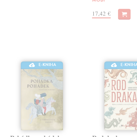
17,42 €
E-KNIHA
E-KNIH