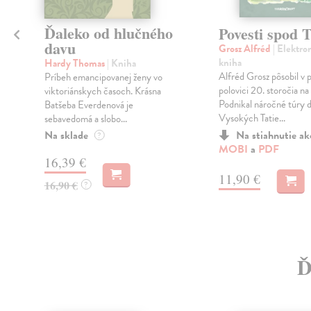
Ďaleko od hlučného
Povesti spod T
davu
Grosz Alfréd
| Elektro
kniha
Hardy Thomas
| Kniha
Alfréd Grosz pôsobil v p
Príbeh emancipovanej ženy vo
polovici 20. storočia na 
viktoriánskych časoch. Krásna
Podnikal náročné túry 
Batšeba Everdenová je
Vysokých Tatie...
sebavedomá a slobo...
Na sklade
Na stiahnutie a
?
MOBI
a
PDF
16,39 €
11,90 €
16,90 €
?
Ď