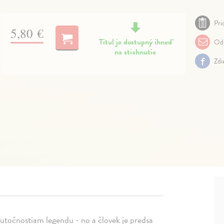
Pri
5,80 €
Titul je dostupný ihneď
Odp
na stiahnutie
Zdi
očnostiam legendu - no a človek je predsa