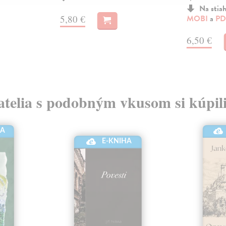
Na stia
5,80 €
MOBI
a
PD
6,50 €
atelia s podobným vkusom si kúpili
HA
E-KNIHA