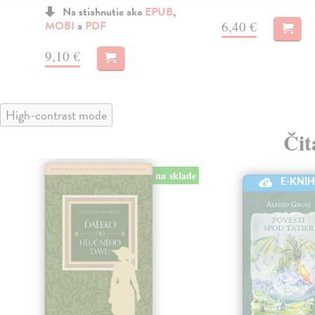
Na stiahnutie ako
EPUB
,
6,40 €
MOBI
a
PDF
9,10 €
High-contrast mode
Čit
na sklade
E-KNI