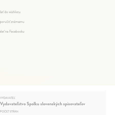
dať do wishlistu
oručiť známemu
elať na Facebooku
VYDAVATEĽ
Vydavateľstvo Spolku slovenských spisovateľov
POČET STRÁN