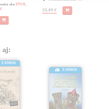
hnutie ako
EPUB
,
F
10,49 €
10
 aj:
E-KNIHA
E-KNIHA