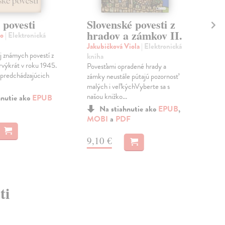
 povesti
Slovenské povesti z
Pr
hradov a zámkov II.
sl
ko
| Elektronická
Jakubičková Viola
| Elektronická
Dob
 známych povestí z
kniha
kni
rvýkrát v roku 1945.
Povesťami opradené hrady a
Zlat
 predchádzajúcich
zámky neustále pútajú pozornosť
Mah
malých i veľkýchVyberte sa s
kla
našou knižko...
v je
hnutie ako
EPUB
Na stiahnutie ako
EPUB
,
MOBI
a
PDF
a
M
9,10 €
4,
ti