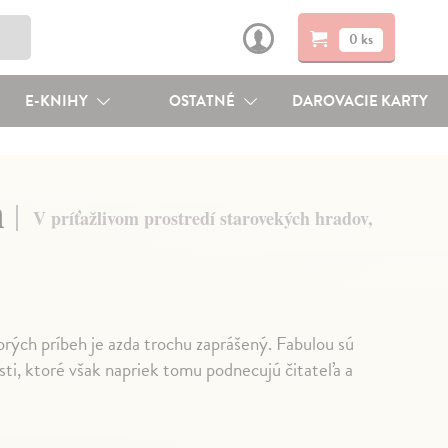
0 ks
E-KNIHY
OSTATNÉ
DAROVACIE KARTY
h
V príťažlivom prostredí starovekých hradov,
torých príbeh je azda trochu zaprášený. Fabulou sú
ti, ktoré však napriek tomu podnecujú čitateľa a