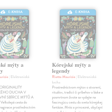
E-KNIHA
E-KNIHA
ské mýty a
Kórejské mýty a
dy
legendy
urizio
| Elektronická
Riotto Maurizio
| Elektronická
kniha
ORIGINALITY
Prostredníctvom mýtov o stvorení,
KÉHO DUCHA V
rituálov, tradícií či príbehov o láske a
VNÍ SBÍRCE MÝTŮ A
posmrtnom živote sa vydajte na
elkolepá cesta do
fascinujúcu cestu do sveta kórejskej
maginace prostřednictvím
fantázie. Mnísi a princezné, obyčajní