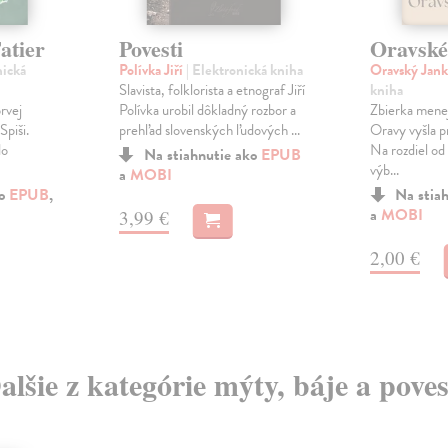
atier
Povesti
Oravské
nická
Polívka Jiří
| Elektronická kniha
Oravský Jan
Slavista, folklorista a etnograf Jiří
kniha
rvej
Polívka urobil dôkladný rozbor a
Zbierka menej
Spiši.
prehľad slovenských ľudových ...
Oravy vyšla p
do
Na rozdiel od
Na stiahnutie ako
EPUB
výb...
a
MOBI
ko
EPUB
,
Na stia
a
MOBI
3,99 €
2,00 €
alšie z kategórie mýty, báje a poves