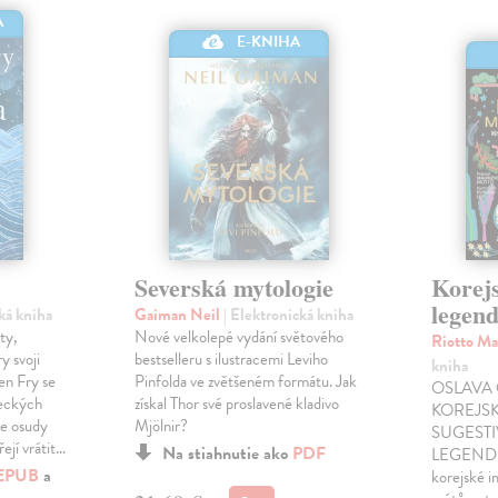
A
E-KNIHA
Severská mytologie
Korej
legen
cká kniha
Gaiman Neil
| Elektronická kniha
ty,
Nové velkolepé vydání světového
Riotto Ma
y svoji
bestselleru s ilustracemi Leviho
kniha
en Fry se
Pinfolda ve zvětšeném formátu. Jak
OSLAVA 
řeckých
získal Thor své proslavené kladivo
KOREJS
je osudy
Mjölnir?
SUGESTI
řejí vrátit…
Na stiahnutie ako
PDF
LEGEND V
EPUB
a
korejské i