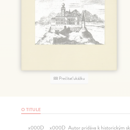
Prečítať ukážku
O TITULE
_
x000D__x000D_Autor pridáva k historickým skut