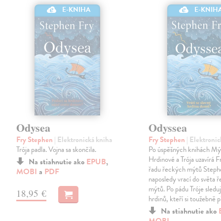
E-KNIHA
E-KNIH
Odysea
Odyssea
Fry Stephen
| Elektronická kniha
Fry Stephen
| Elektroni
Trója padla. Vojna sa skončila.
Po úspěšných knihách Mý
Hrdinové a Trója uzavírá Fr
Na stiahnutie ako
EPUB
,
řadu řeckých mýtů Steph
MOBI
a
PDF
naposledy vrací do světa 
mýtů. Po pádu Tróje sledu
18,95 €
hrdinů, kteří si toužebně p
Na stiahnutie ako
MOBI