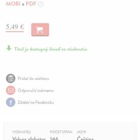
MOBI
a
PDF
?
5,49 €
Titul je dostupný ihneď na stiahnutie
Pridať do wishlistu
Odporučiť známemu
Zdielať na Facebooku
VYDAVATEĽ
POČET STRÁN
JAZYK
Volvox globator
146
Čeština