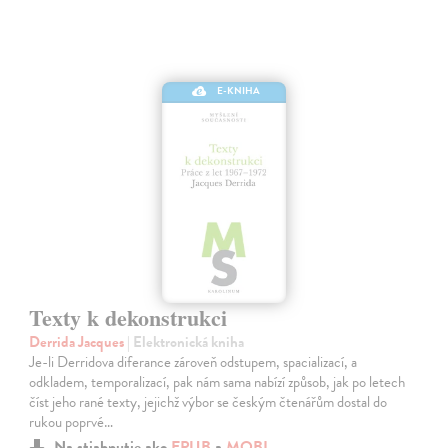
E-KNIHA
Texty k dekonstrukci
Derrida Jacques
| Elektronická kniha
Je-li Derridova diferance zároveň odstupem, spacializací, a
odkladem, temporalizací, pak nám sama nabízí způsob, jak po letech
číst jeho rané texty, jejichž výbor se českým čtenářům dostal do
rukou poprvé…
Na stiahnutie ako
EPUB
a
MOBI