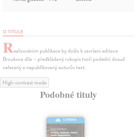
O TITULE
R
ealizováním publikace by došlo k završení editace
Broukova díla – předkládaný rukopis tvoří poslední dosud
nalezený a nepublikovaný autorův text.
High-contrast mode
Podobné tituly
E-KNIHA