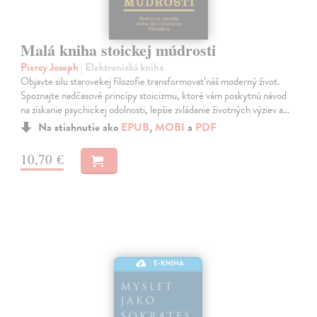
Malá kniha stoickej múdrosti
Piercy Joseph
| Elektronická kniha
Objavte silu starovekej filozofie transformovať náš moderný život.
Spoznajte nadčasové princípy stoicizmu, ktoré vám poskytnú návod
na získanie psychickej odolnosti, lepšie zvládanie životných výziev a…
Na stiahnutie ako
EPUB
,
MOBI
a
PDF
10,70 €
E-KNIHA