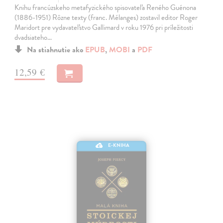
Knihu francúzskeho metafyzického spisovateľa Reného Guénona
(1886-1951) Rôzne texty (franc. Mélanges) zostavil editor Roger
Maridort pre vydavateľstvo Gallimard v roku 1976 pri príležitosti
dvadsiateho…
Na stiahnutie ako
EPUB
,
MOBI
a
PDF
12,59 €
E-KNIHA