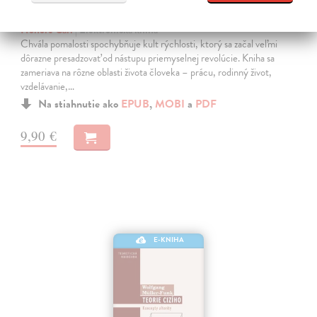
Chvála pomalosti
Honoré Carl
| Elektronická kniha
Chvála pomalosti spochybňuje kult rýchlosti, ktorý sa začal veľmi
dôrazne presadzovať od nástupu priemyselnej revolúcie. Kniha sa
zameriava na rôzne oblasti života človeka – prácu, rodinný život,
vzdelávanie,…
Na stiahnutie ako
EPUB
,
MOBI
a
PDF
9,90 €
E-KNIHA