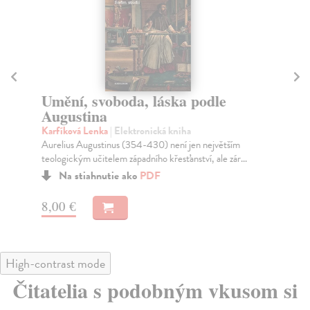
Umění, svoboda, láska podle
No
Augustina
Ja
Důk
Karfíková Lenka
| Elektronická kniha
sou
Aurelius Augustinus (354-430) není jen největším
teologickým učitelem západního křesťanství, ale zár...
Na stiahnutie ako
PDF
9,
8,00 €
High-contrast mode
Čitatelia s podobným vkusom si