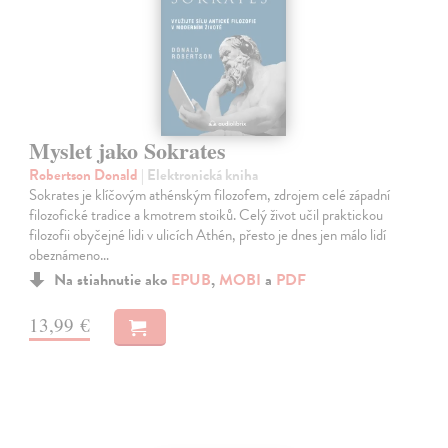
Myslet jako Sokrates
Robertson Donald
| Elektronická kniha
Sokrates je klíčovým athénským filozofem, zdrojem celé západní
filozofické tradice a kmotrem stoiků. Celý život učil praktickou
filozofii obyčejné lidi v ulicích Athén, přesto je dnes jen málo lidí
obeznámeno…
Na stiahnutie ako
EPUB
,
MOBI
a
PDF
13,99 €