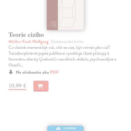
Teorie cizího
Müller-Funk Wolfgang
| Elektronická kniha
Co vlastně znamená být cizí, cítit se cize, být vnímán jako cizí?
Transdisciplinárně pojatá publikace vysvětluje různé přístupy k
fenoménu alterity (jinakosti) v sociálních vědách, psychoanalýze a
filozofii…
Na stiahnutie ako
PDF
10,99 €
E-KNIHA