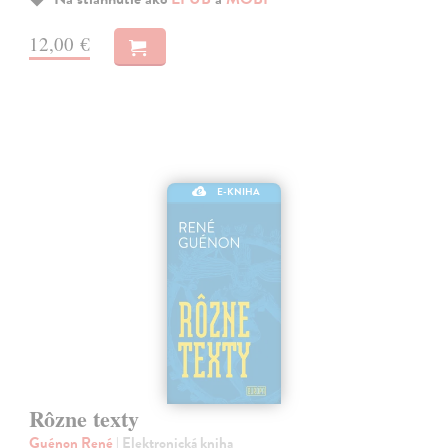
12,00 €
E-KNIHA
Rôzne texty
Guénon René
| Elektronická kniha