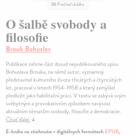
Prečítať ukážku
O šalbě svobody a
filosofie
Brouk Bohuslav
Publikace zahrne část dosud nepublikovaného spisu
Bohuslava Brouka, na němž autor, významný
představitel kulturního života třicátých a čtyricátých
let, pracoval v letech 1954–1958 a který zamýšlel
předložit jako habilitační práci. V textu se zabývá svým
svébytným a provokativním způsobem navýsost
aktuálním tématům svobody, filosofie a demokracie.
Čítať ďalej
↓
E-kniha na stiahnutie v digitálnych formátoch
EPUB
,