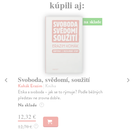
kúpili aj:
na sklade
Svoboda, svědomí, soužití
S
Kohák Erazim
| Kniha
Fr
Etika a svoboda – jak se to rýmuje? Podle běžných
Ber
představ ne zrovna dobře.
ame
Na sklade
Na
?
12,32 €
20
12,70 €
21
?