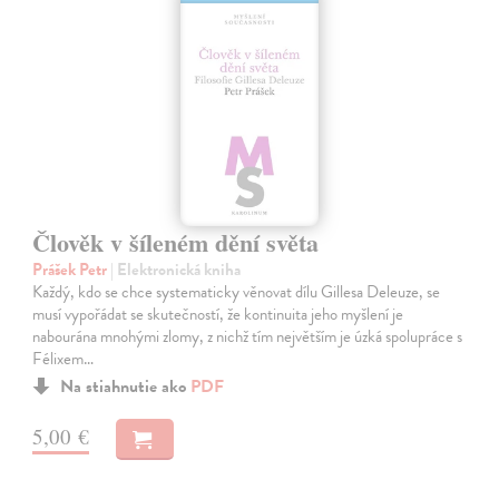
Člověk v šíleném dění světa
Prášek Petr
| Elektronická kniha
Každý, kdo se chce systematicky věnovat dílu Gillesa Deleuze, se
musí vypořádat se skutečností, že kontinuita jeho myšlení je
nabourána mnohými zlomy, z nichž tím největším je úzká spolupráce s
Félixem…
Na stiahnutie ako
PDF
5,00 €