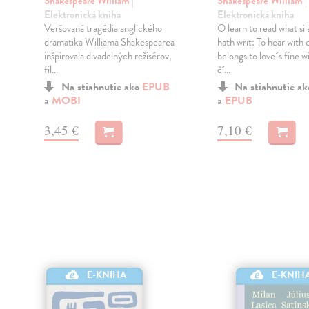
Shakespeare William
|
Shakespeare William
|
Elektronická kniha
Elektronická kniha
Veršovaná tragédia anglického
O learn to read what sil
dramatika Williama Shakespearea
hath writ: To hear with 
inšpirovala divadelných režisérov,
belongs to love´s fine w
fil...
čí...
Na stiahnutie ako
EPUB
Na stiahnutie a
a
MOBI
a
EPUB
3,45 €
7,10 €
E-KNIHA
E-KNIH