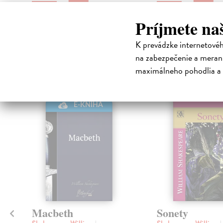
Príjmete na
K prevádzke internetové
High-contrast mode
na zabezpečenie a merani
Čit
maximálneho pohodlia a 
E-KNI
E-KNIHA
Macbeth
Sonety