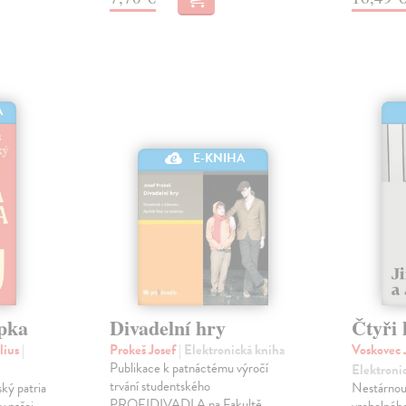
A
E-KNIHA
epka
Divadelní hry
Čtyři 
úlius
|
Prokeš Josef
| Elektronická kniha
Voskovec 
Publikace k patnáctému výročí
Elektroni
trvání studentského
ský patria
Nestárnouc
PROFIDIVADLA na Fakultě