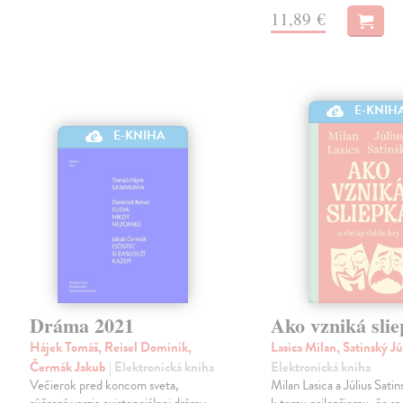
11,89 €
E-KNIH
E-KNIHA
Dráma 2021
Ako vzniká sli
Hájek Tomáš, Reisel Dominik,
Lasica Milan, Satinský J
Čermák Jakub
| Elektronická kniha
Elektronická kniha
Večierok pred koncom sveta,
Milan Lasica a Július Satin