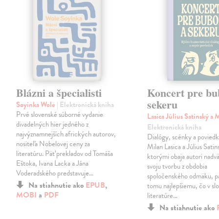
Blázni a špecialisti
Koncert pre bu
sekeru
Soyinka Wole
| Elektronická kniha
Prvé slovenské súborné vydanie
Lasica Július Satinský a 
divadelných hier jedného z
Elektronická kniha
najvýznamnejších afrických autorov,
Dialógy, scénky a poviedk
nositeľa Nobelovej ceny za
Milan Lasica a Július Satin
literatúru. Päť prekladov od Tomáša
ktorými obaja autori nadvä
Eštoka, Ivana Lacka a Jána
svoju tvorbu z obdobia
Voderadského predstavuje…
spoločenského odmäku, pa
Na stiahnutie ako
EPUB
,
tomu najlepšiemu, čo v sl
MOBI
a
PDF
literatúre…
Na stiahnutie ako