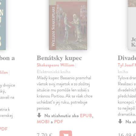
bon a
Benátsky kupec
Divade
Shakespeare William
|
Tyl Josef
Elektronická kniha
kniha
Milan
|
Mladý kupec Bassanio premrhal
Tylova dr
všetok svoj majetok a zo zložitej
Realizaci 
y dvojice
situácie mu pomôže len sobáš s
divadelníc
ský,
krásnou Portiou. Ak sa však chce
předcházel
zovali na
uchádzať o jej ruku, potrebuje
koncepcí. 
peniaze.
to nejlepš
tria k
dramatika
ovenskej
Na stiahnutie ako
EPUB
,
MOBI
a
PDF
Na st
PDF
7,70 €
16,49 