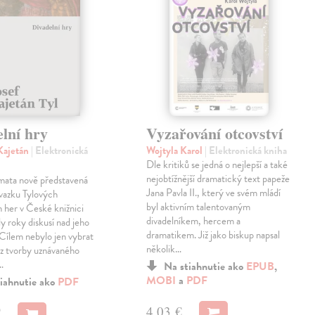
lní hry
Vyzařování otcovství
 Kajetán
| Elektronická
Wojtyla Karol
| Elektronická kniha
Dle kritiků se jedná o nejlepší a také
nejobtížnější dramatický text papeže
amata nově představená
Jana Pavla II., který ve svém mládí
svazku Tylových
byl aktivním talentovaným
h her v České knižnici
divadelníkem, hercem a
y roky diskusí nad jeho
dramatikem. Již jako biskup napsal
Cílem nebylo jen vybrat
několik…
í z tvorby uznávaného
…
Na stiahnutie ako
EPUB
,
MOBI
a
PDF
iahnutie ako
PDF
4,03 €
€