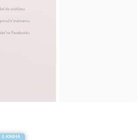
dať do wishlistu
oručiť známemu
elať na Facebooku
E-KNIHA