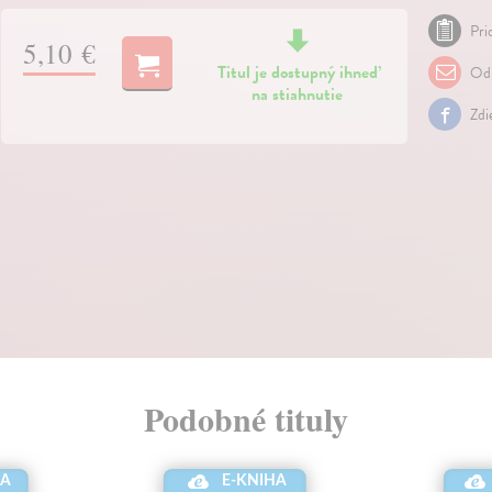
Pri
5,10 €
Titul je dostupný ihneď
Odp
na stiahnutie
Zdi
Podobné tituly
HA
E-KNIHA