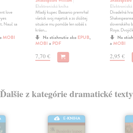
Shakespeare William
|
Shakespeare
Elektronická kniha
Elektronická
ent love
Mladý kupec Bassanio premrhal
Divadelná hra
eyes
všetok svoj majetok a zo zložitej
Shakespearea
it. Nauč sa
situácie mu pomôže len sobáš s
slovenského b
krásn...
Roya. Dvojičky
ko
MOBI
Na stiahnutie ako
EPUB
,
Na stia
MOBI
a
PDF
a
MOBI
7,70 €
2,95 €
Ďalšie z kategórie dramatické texty
A
E-KNIHA