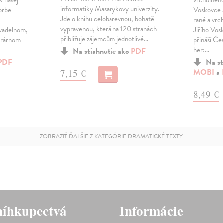
v našej
vrcholného
informatiky Masarykovy univerzity.
vorbe
Voskovce 
Jde o knihu celobarevnou, bohatě
rané a vrc
vypravenou, která na 120 stranách
ivadelnom,
Jiřího Vos
přibližuje zájemcům jednotlivé…
terárnom
přináší Če
her:…
Na stiahnutie ako
PDF
PDF
Na st
MOBI
a
7,15 €
8,49 €
ZOBRAZIŤ ĎALŠIE Z KATEGÓRIE DRAMATICKÉ TEXTY
íhkupectvá
Informácie