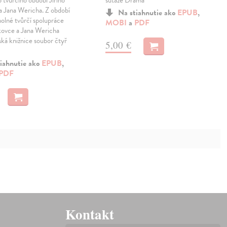
 tvůrčího období Jiřího
súťaže Dráma
a Jana Wericha. Z období
Na stiahnutie ako
EPUB
,
holné tvůrčí spolupráce
MOBI
a
PDF
kovce a Jana Wericha
ská knižnice soubor čtyř
5,00 €
iahnutie ako
EPUB
,
PDF
Kontakt