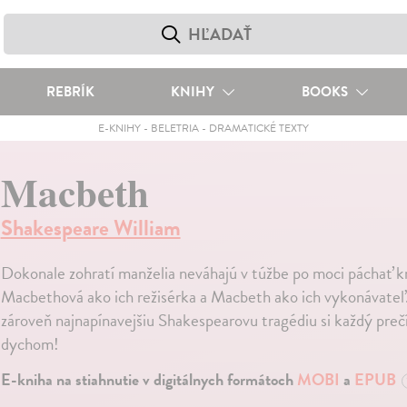
REBRÍK
KNIHY
BOOKS
E-KNIHY
-
BELETRIA
-
DRAMATICKÉ TEXTY
Macbeth
Shakespeare William
Dokonale zohratí manželia neváhajú v túžbe po moci páchať kr
Macbethová ako ich režisérka a Macbeth ako ich vykonávateľ.
zároveň najnapínavejšiu Shakespearovu tragédiu si každý preč
dychom!
E-kniha na stiahnutie v digitálnych formátoch
MOBI
a
EPUB