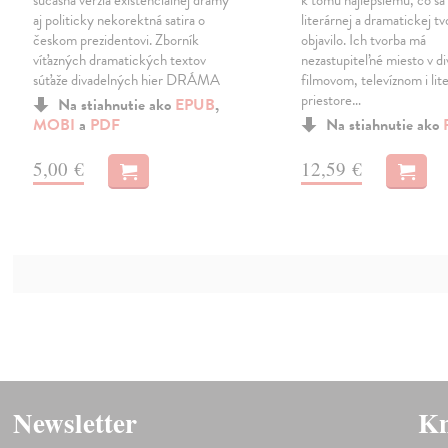
súčasná verzia existenciálnej drámy
k tomu najlepšiemu, čo sa 
aj politicky nekorektná satira o
literárnej a dramatickej t
českom prezidentovi. Zborník
objavilo. Ich tvorba má
víťazných dramatických textov
nezastupiteľné miesto v d
súťaže divadelných hier DRÁMA
filmovom, televíznom i li
priestore…
Na stiahnutie ako
EPUB
,
MOBI
a
PDF
Na stiahnutie ako
5,00 €
12,59 €
Newsletter
Kn