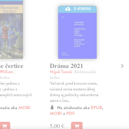
E-KNIHA
e čertice
Dráma 2021
Dr
 William
|
Hájek Tomáš
| Elektronická
Kow
 kniha
kniha
Ele
elen jednou z
Večierok pred koncom sveta,
Zbor
e i jednou z
súčasná verzia existenciálnej
hie
anejších autorových
drámy aj politicky nekorektná
satira o čes...
MO
hnutie ako
MOBI
Na stiahnutie ako
EPUB
,
MOBI
a
PDF
5,
5,00 €