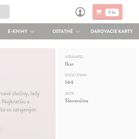
0 ks
E-KNIHY
OSTATNÉ
DAROVACIE KARTY
VYDAVATEĽ
Ikar
POČET STRÁN
144
vavé zločiny, lady
JAZYK
Slovenčina
 Najkratšiu a
íta so zatajeným
?