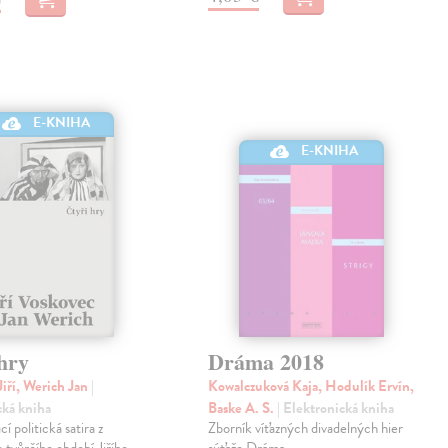
E-KNIHA
E-KNIHA
hry
Dráma 2018
Jiří, Werich Jan
|
Kowalczuková Kaja, Hodulík Ervín,
cká kniha
Baske A. S.
| Elektronická kniha
í politická satira z
Zborník víťazných divadelných hier