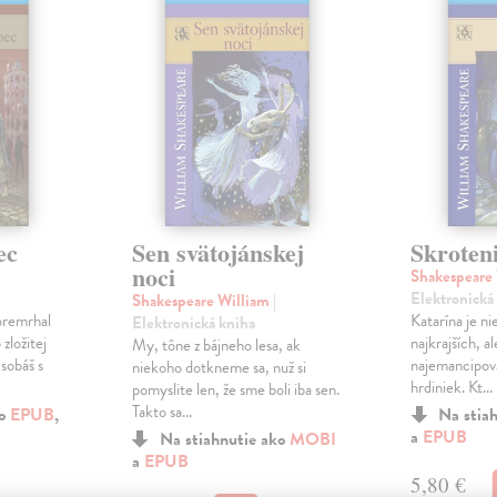
ec
Sen svätojánskej
Skroteni
noci
Shakespeare
Elektronická
Shakespeare William
|
premrhal
Katarína je ni
Elektronická kniha
zložitej
najkrajších, al
My, tône z bájneho lesa, ak
sobáš s
najemancipov
niekoho dotkneme sa, nuž si
hrdiniek. Kt...
pomyslite len, že sme boli iba sen.
Takto sa...
ko
EPUB
,
Na stia
a
EPUB
Na stiahnutie ako
MOBI
a
EPUB
5,80 €