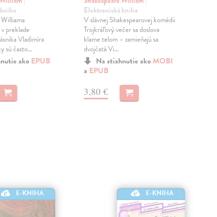
no
 William
|
Shakespeare William
|
 kniha
Elektronická kniha
Sha
 Williama
V slávnej Shakespearovej komédii
Ele
 v preklade
Trojkráľový večer sa doslova
My, 
ásnika Vladimíra
klame telom – zamieňajú sa
niek
 sú často...
dvojčatá Vi...
pomy
Takt
hnutie ako
EPUB
Na stiahnutie ako
MOBI
a
EPUB
a
E
3,80 €
5,
E-KNIHA
E-KNIHA