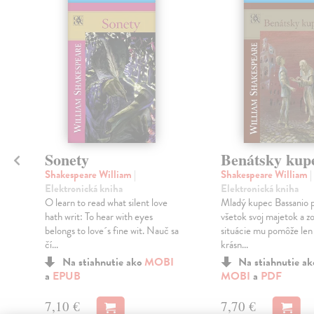
Sonety
Benátsky kup
Shakespeare William
|
Shakespeare William
|
Elektronická kniha
Elektronická kniha
i
O learn to read what silent love
Mladý kupec Bassanio 
hath writ: To hear with eyes
všetok svoj majetok a zo 
belongs to love´s fine wit. Nauč sa
situácie mu pomôže len 
čí...
krásn...
Na stiahnutie ako
MOBI
Na stiahnutie a
a
EPUB
MOBI
a
PDF
7,10 €
7,70 €