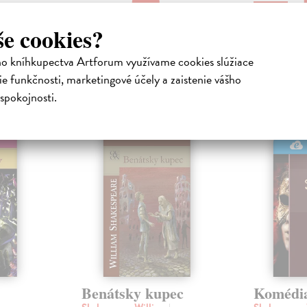
5,80 €
še cookies?
ho kníhkupectva Artforum využívame cookies slúžiace
e funkčnosti, marketingové účely a zaistenie vášho
atelia s podobným vkusom si kúpili
spokojnosti.
HA
E-KNIHA
Benátsky kupec
Komédia