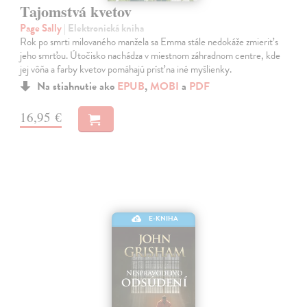
Tajomstvá kvetov
Page Sally
| Elektronická kniha
Rok po smrti milovaného manžela sa Emma stále nedokáže zmieriť s
jeho smrťou. Útočisko nachádza v miestnom záhradnom centre, kde
jej vôňa a farby kvetov pomáhajú prísť na iné myšlienky.
Na stiahnutie ako
EPUB
,
MOBI
a
PDF
16,95 €
E-KNIHA