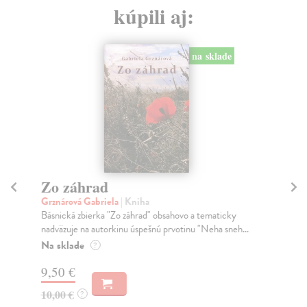
kúpili aj:
na sklade
Zo záhrad
Sn
Grznárová Gabriela
| Kniha
Ha
Básnická zbierka "Zo záhrad" obsahovo a tematicky
Pod
nadväzuje na autorkinu úspešnú prvotinu "Neha sneh...
kom
psy
Na sklade
?
Na
9,50 €
11
10,00 €
?