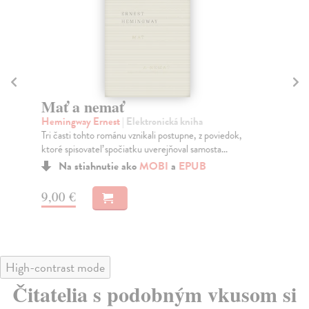
Mať a nemať
S
Hemingway Ernest
| Elektronická kniha
He
Tri časti tohto románu vznikali postupne, z poviedok,
Nad
ktoré spisovateľ spočiatku uverejňoval samosta...
vyt
...
Na stiahnutie ako
MOBI
a
EPUB
9,00 €
10
High-contrast mode
Čitatelia s podobným vkusom si