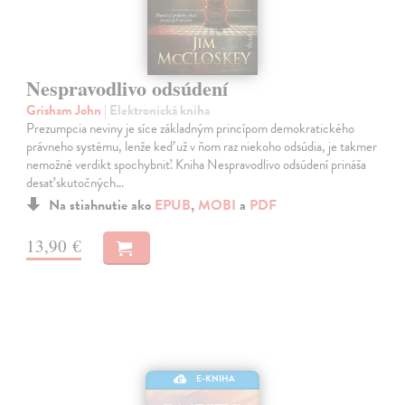
Nespravodlivo odsúdení
Grisham John
| Elektronická kniha
Prezumpcia neviny je síce základným princípom demokratického
právneho systému, lenže keď už v ňom raz niekoho odsúdia, je takmer
nemožné verdikt spochybniť. Kniha Nespravodlivo odsúdení prináša
desať skutočných…
Na stiahnutie ako
EPUB
,
MOBI
a
PDF
13,90 €
E-KNIHA