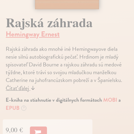
Rajská záhrada
Hemingway Ernest
Rajská záhrada ako mnohé iné Hemingwayove diela
nesie silnú autobiografickú pečať. Hrdinom je mladý
spisovateľ David Bourne a rajskou záhradu sú medové
týždne, ktoré trávi so svojou mladučkou manželkou
Catherine na juhofrancúzskom pobreží a v Španielsku.
Čítať ďalej
↓
E-kniha na stiahnutie v digitálnych formátoch
MOBI
a
EPUB
?
9,00 €