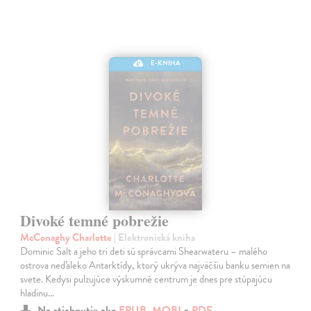
E-KNIHA
Divoké temné pobrežie
McConaghy Charlotte
| Elektronická kniha
Dominic Salt a jeho tri deti sú správcami Shearwateru – malého
ostrova neďaleko Antarktídy, ktorý ukrýva najväčšiu banku semien na
svete. Kedysi pulzujúce výskumné centrum je dnes pre stúpajúcu
hladinu…
Na stiahnutie ako
EPUB
,
MOBI
a
PDF