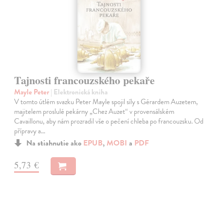
Tajnosti francouzského pekaře
Mayle Peter
| Elektronická kniha
V tomto útlém svazku Peter Mayle spojil síly s Gérardem Auzetem,
majitelem proslulé pekárny „Chez Auzet“ v provensálském
Cavaillonu, aby nám prozradil vše o pečení chleba po francouzsku. Od
přípravy a…
Na stiahnutie ako
EPUB
,
MOBI
a
PDF
5,73 €