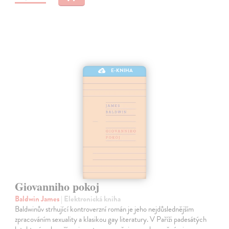
E-KNIHA
Giovanniho pokoj
Baldwin James
| Elektronická kniha
Baldwinův strhující kontroverzní román je jeho nejdůslednějším
zpracováním sexuality a klasikou gay literatury. V Paříži padesátých