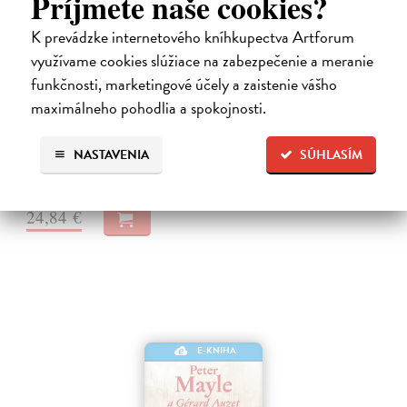
Príjmete naše cookies?
K prevádzke internetového kníhkupectva Artforum
Město a jeho nejisté zdi
využívame cookies slúžiace na zabezpečenie a meranie
Murakami Haruki
| Elektronická kniha
funkčnosti, marketingové účely a zaistenie vášho
Město a jeho nejisté zdi – dlouho očekávaný román Harukiho
maximálneho pohodlia a spokojnosti.
Murakamiho volně navazuje na autorovu starší novelu z roku 1980 a
tematicky se prolíná s jeho kultovním dílem Konec světa & Hard-
boiled Wonderland.…
NASTAVENIA
SÚHLASÍM
Na stiahnutie ako
EPUB
a
MOBI
24,84 €
E-KNIHA