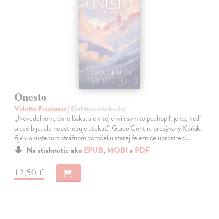
Onesto
Vidotto Francesco
| Elektronická kniha
„Nevedel som, čo je láska, ale v tej chvíli som to pochopil: je to, keď
srdce bije, ale nepotrebuje utekať.“ Guido Contin, prezývaný Koňak,
žije v opustenom strážnom domčeku starej železnice uprostred…
Na stiahnutie ako
EPUB
,
MOBI
a
PDF
12,50 €