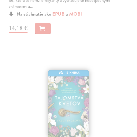
let, která se hemží emigranty a vyznačuje se nebezpečnými
známostmi a…
Na stiahnutie ako
EPUB
a
MOBI
14,18 €
E-KNIHA