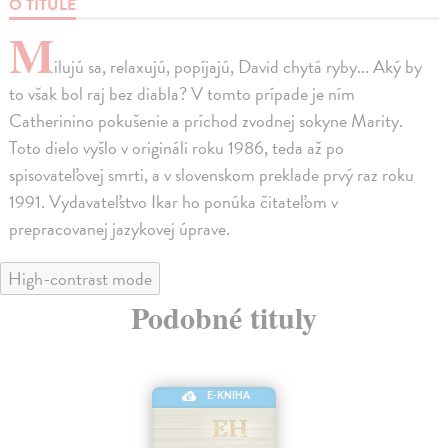
O TITULE
M
ilujú sa, relaxujú, popíjajú, David chytá ryby... Aký by
to však bol raj bez diabla? V tomto prípade je ním
Catherinino pokušenie a príchod zvodnej sokyne Marity.
Toto dielo vyšlo v origináli roku 1986, teda až po
spisovateľovej smrti, a v slovenskom preklade prvý raz roku
1991. Vydavateľstvo Ikar ho ponúka čitateľom v
prepracovanej jazykovej úprave.
High-contrast mode
Podobné tituly
E-KNIHA