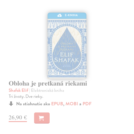
E-KNIHA
Obloha je pretkaná riekami
Shafak Elif
| Elektronická kniha
Tri životy. Dve rieky.
Na stiahnutie ako
EPUB
,
MOBI
a
PDF
26,90 €