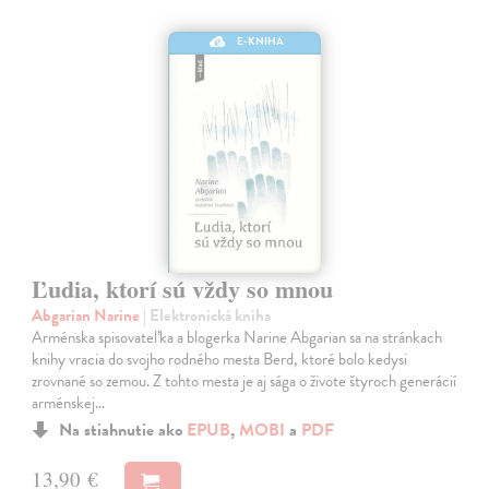
E-KNIHA
Ľudia, ktorí sú vždy so mnou
Abgarian Narine
| Elektronická kniha
Arménska spisovateľka a blogerka Narine Abgarian sa na stránkach
knihy vracia do svojho rodného mesta Berd, ktoré bolo kedysi
zrovnané so zemou. Z tohto mesta je aj sága o živote štyroch generácií
arménskej…
Na stiahnutie ako
EPUB
,
MOBI
a
PDF
13,90 €