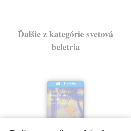
12
Ďalšie z kategórie svetová
beletria
E-KNIHA