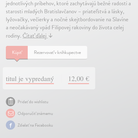
jednotlivých príbehov, ktoré zachytávajú bežné radosti a
starosti mladých Bratislavčanov – priateľstvá a lásky,
lyžovačky, večierky a nočné skejtbordovanie na Slavíne
a neočakávaný vpád Filipovej rakoviny do života celej
rodiny.
Čítať ďalej
↓
Kúpiť
Rezervovať v kníhkupectve
titul je vypredaný
12,00 €
Pridať do wishlistu
Odporučiť známemu
Zdielať na Facebooku