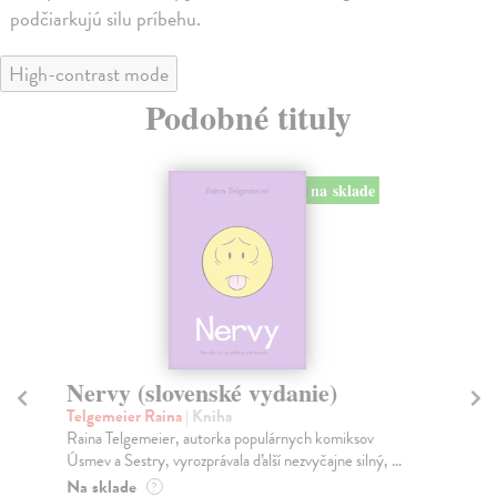
podčiarkujú silu príbehu.
High-contrast mode
Podobné tituly
na sklade
Nervy (slovenské vydanie)
Li
Telgemeier Raina
| Kniha
Pr
Raina Telgemeier, autorka populárnych komiksov
Hlb
Úsmev a Sestry, vyrozprávala ďalší nezvyčajne silný, ...
otc
Na sklade
Na
?