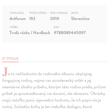
VYDAVATEĽ
POČET STRÁN
ROK VYDANIA
JAZYK
Artforum
192
2010
Slovenčina
VÄZBA
EAN
Tvrdá väzba / Hardback
9788089445097
O TITULE
J
e to nahliadnutie do rodinného albumu obyčajnej
fungujúcej rodiny, najmä cez súrodenecký vzťah a jej
nesmierne silného príbehu, ktorým táto rodina prešla, pričom
príbeh je sprostredkovaný nie slovami, ale obrazom. Obrázky
majú natoľko jasnú výpovednú hodnotu, že ich popis nie je
nutný. Súčasťou knihy je len niekoľko dialógov, ktoré