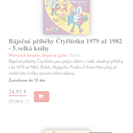
Báječné příběhy Čtyřlístku 1979 až 1982
- 5.velká knihy
Němeček Jaroslav, Štíplová Ljuba
| Kniha
Báječné příběhy Čtyřlístku jsou pátým dílem v řadě, obsahují příběhy
z let 1979 až 1982. Bobík, Myšpulín, Pinďa a Fifinka Vám přejí při
četbě této knížky spoustu dobré zábavy.
Zasielame do 12 dní
24,93 €
27,70 €
?