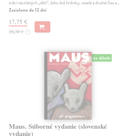
srdcí náctiletých „dětí“. Jeho dvě hrdinky, veselá a družná Siss a…
Zasielame do 12 dní
17,75 €
18,30 €
?
na sklade
Maus. Súborné vydanie (slovenské
vydanie)