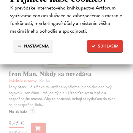
na sklade
K prevádzke internetového kníhkupectva Artforum
využívame cookies slúžiace na zabezpečenie a meranie
funkčnosti, marketingové účely a zaistenie vášho
maximálneho pohodlia a spokojnosti.
NASTAVENIA
SÚHLASÍM
Iron Man. Nikdy sa nevzdáva
kolektív autorov
| Kniha
Tony Stark - či už ako miliardár a vynálezca, alebo ako oceľový
bojovník Iron Man - má jediný cieľ: Urobiť zo sveta lepšie a
bezpečnejšie miesto. Aby to dosiahol, nebojí sa vydať ani do tých
najnebezpečnejších…
Na sklade
?
9,45 €
9,95 €