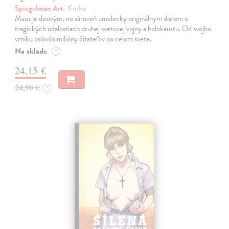
Spiegelman Art
| Kniha
Maus je desivým, no zároveň umelecky originálnym dielom o
tragických udalostiach druhej svetovej vojny a holokaustu. Od svojho
vzniku oslovilo milióny čitateľov po celom svete.
Na sklade
?
24,15 €
24,90 €
?