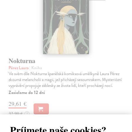
Nokturna
Pérez Laura
| Kniha
Ve svém díle Nokturna španělská komiksová umělkyně Laura Pérez
zkoumá melancholii a magii, jež přicházejí sesoumrakem. Mysteriózní
vyprávění propojuje záblesky ze života lidí, kteří procházejí nocí.
Zasielame do 12 dní
29,61 €
32,90 €
?
Príjmete naše cookies?