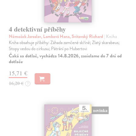
4 detektivní příběhy
Němeček Jaroslav, Lamková Hana, Svitavský Richard
| Kniha
Kniha obsahuje příběhy: Záhada zamčené skříně; Zlatý skarabeus;
Stopy vedou do cirkusu; Pátrání po Hubertovi
Čaká sa dotlač, vychádza 14.8.2026, zasielame do 7 dní od
dotlače
15,71 €
16,20 €
?
novinka