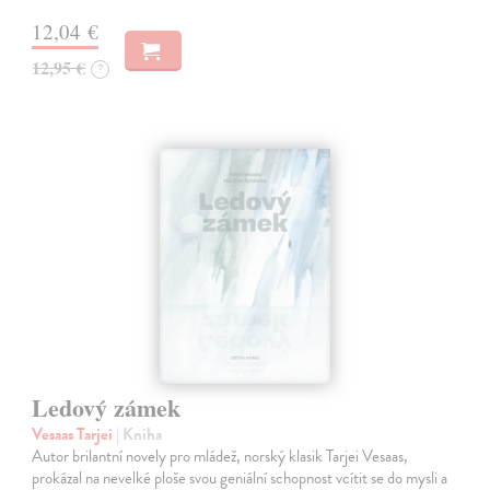
12,04 €
12,95 €
?
Ledový zámek
Vesaas Tarjei
| Kniha
Autor brilantní novely pro mládež, norský klasik Tarjei Vesaas,
prokázal na nevelké ploše svou geniální schopnost vcítit se do mysli a