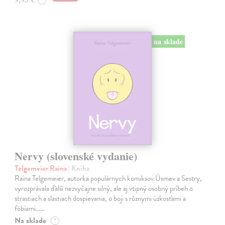
?
na sklade
Nervy (slovenské vydanie)
Telgemeier Raina
| Kniha
Raina Telgemeier, autorka populárnych komiksov Úsmev a Sestry,
vyrozprávala ďalší nezvyčajne silný, ale aj vtipný osobný príbeh o
strastiach a slastiach dospievania, o boji s rôznymi úzkosťami a
fóbiami...…
Na sklade
?