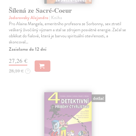
Šílená ze Sacré-Coeur
Jodorowsky Alejandro
| Kniha
Pro Alaina Mangela, emeritního profesora ze Sorbonny, sex ztratil
veškerý živočišný význam a stal se zdrojem posvátné energie. Začal se
oblékat do fialové, která je barvou spirituální otevřenosti, a
skoncoval…
Zasielame do 12 dní
27,26 €
28,10 €
?
dotlač