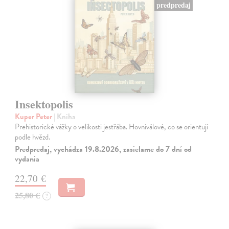
predpredaj
Insektopolis
Kuper Peter
| Kniha
Prehistorické vážky o velikosti jestřába. Hovniválové, co se orientují
podle hvězd.
Predpredaj, vychádza 19.8.2026, zasielame do 7 dní od
vydania
22,70 €
25,80 €
?