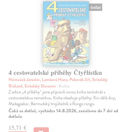
dotlač
4 cestovatelské příběhy Čtyřlístku
Němeček Jaroslav, Lamková Hana, Poborák Jiří, Svitalský
Richard, Svitalský Slavomír
| Kniha
Z edice „4 příběhy“ jsme připravili novou knihu tentokrát s
cestovatelskou tematikou. Kniha obsahuje příběhy: Kivi dělá divy,
Madagaskar, Bermudský trojúhelník a Rongo rongo.
Čaká sa dotlač, vychádza 14.8.2026, zasielame do 7 dní od
dotlače
15,71 €