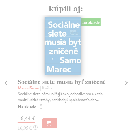
kúpili aj:
na sklade
Sociálne siete musia byť zničené
S
K
Marec Samo
| Kniha
Sociálne siete nám ubližujú ako jednotlivcom a kazia
Mik
medziľudské vzťahy, rozkladajú spoločnosť a def...
Mon
o k
Na sklade
?
Na
16,44 €
23
16,95 €
?