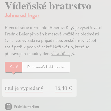
Vídeňské bratrstvo
Johnsrud Ingar
První díl série o Fredriku Beierovi Když je vyšetřovatel
Fredrik Beier přivolán k masové vraždě na předměstí
Osla, vše vypadá na případ náboženské msty. Oběti
totiž patří k podivné sektě Boží světlo, která se
připravuje na soudný den.
Čítať ďalej
↓
Kúpiť
Rezervovať v kníhkupectve
titul je vypredaný
16,40 €
Pridať do wishlistu