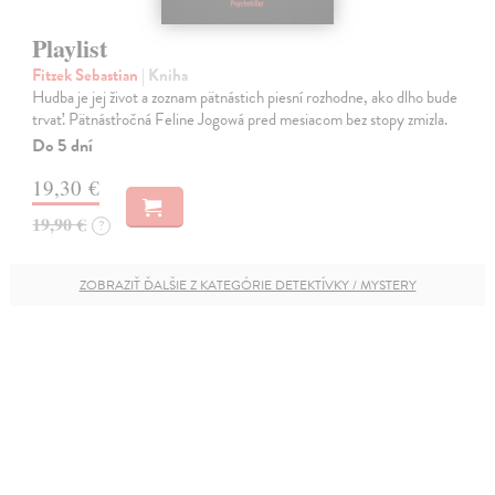
Playlist
Fitzek Sebastian
| Kniha
Hudba je jej život a zoznam pätnástich piesní rozhodne, ako dlho bude
trvať. Pätnásťročná Feline Jogowá pred mesiacom bez stopy zmizla.
Do 5 dní
19,30 €
19,90 €
?
ZOBRAZIŤ ĎALŠIE Z KATEGÓRIE DETEKTÍVKY / MYSTERY