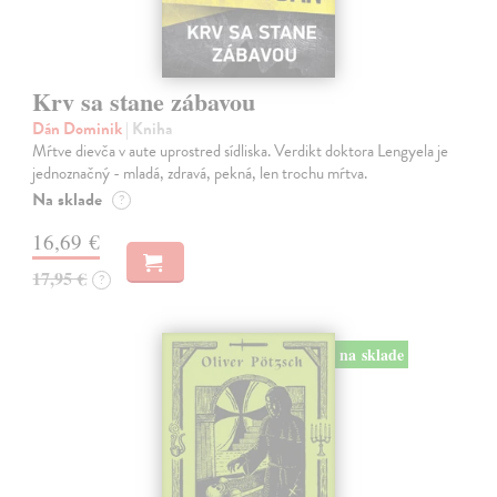
Krv sa stane zábavou
Dán Dominik
| Kniha
Mŕtve dievča v aute uprostred sídliska. Verdikt doktora Lengyela je
jednoznačný - mladá, zdravá, pekná, len trochu mŕtva.
Na sklade
?
16,69 €
17,95 €
?
na sklade