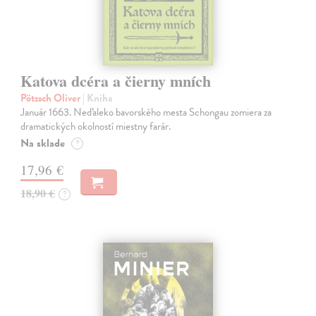
Katova dcéra a čierny mních
Pötzsch Oliver
| Kniha
Január 1663. Neďaleko bavorského mesta Schongau zomiera za
dramatických okolností miestny farár.
Na sklade
?
17,96 €
18,90 €
?