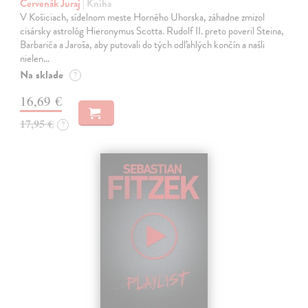
Červenák Juraj
| Kniha
V Košiciach, sídelnom meste Horného Uhorska, záhadne zmizol
cisársky astrológ Hieronymus Scotta. Rudolf II. preto poveril Steina,
Barbariča a Jaroša, aby putovali do tých odľahlých končín a našli
nielen…
Na sklade
?
16,69 €
17,95 €
?