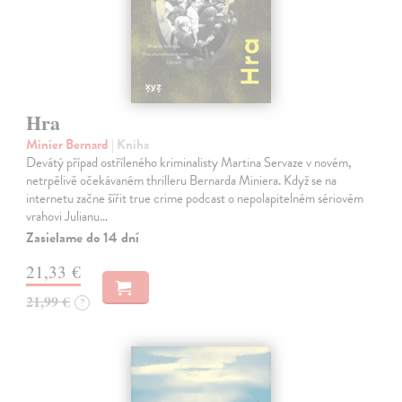
Hra
Minier Bernard
| Kniha
Devátý případ ostříleného kriminalisty Martina Servaze v novém,
netrpělivě očekávaném thrilleru Bernarda Miniera. Když se na
internetu začne šířit true crime podcast o nepolapitelném sériovém
vrahovi Julianu…
Zasielame do 14 dní
21,33 €
21,99 €
?