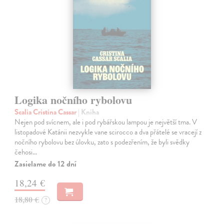
Logika nočního rybolovu
Scalia Cristina Cassar
| Kniha
Nejen pod svícnem, ale i pod rybářskou lampou je největší tma. V
listopadové Katánii nezvykle vane scirocco a dva přátelé se vracejí z
nočního rybolovu bez úlovku, zato s podezřením, že byli svědky
čehosi…
Zasielame do 12 dní
18,24 €
18,80 €
?