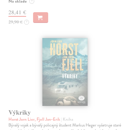
Na sklade
?
28,41 €
29,90 €
?
Výkriky
Horst Jorn Lier, Fjell Jan-Erik
| Kniha
Bývalý vojak a bývalý policajný študent Markus Heger vyšetruje staré