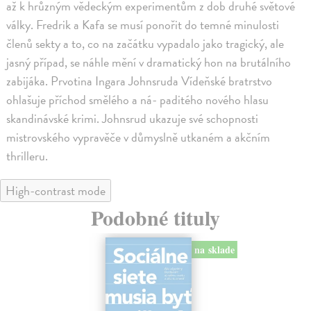
až k hrůzným vědeckým experimentům z dob druhé světové
války. Fredrik a Kafa se musí ponořit do temné minulosti
členů sekty a to, co na začátku vypadalo jako tragický, ale
jasný případ, se náhle mění v dramatický hon na brutálního
zabijáka. Prvotina Ingara Johnsruda Vídeňské bratrstvo
ohlašuje příchod smělého a ná- paditého nového hlasu
skandinávské krimi. Johnsrud ukazuje své schopnosti
mistrovského vypravěče v důmyslně utkaném a akčním
thrilleru.
High-contrast mode
Podobné tituly
na sklade