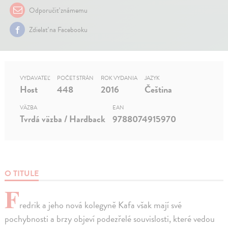
Odporučiť známemu
Zdielať na Facebooku
VYDAVATEĽ
POČET STRÁN
ROK VYDANIA
JAZYK
Host
448
2016
Čeština
VÄZBA
EAN
Tvrdá väzba / Hardback
9788074915970
O TITULE
F
redrik a jeho nová kolegyně Kafa však mají své
pochybnosti a brzy objeví podezřelé souvislosti, které vedou