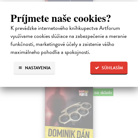
Tramwaj na Sachsenberg
Príjmete naše cookies?
Sagitarius Petr
| Kniha
Tramwaj Cafe je kavárna v polském Těšíně a zároveň místo, kde se
K prevádzke internetového kníhkupectva Artforum
sbíhají všechny nitky související s dalším brutálním zločinem, který
využívame cookies slúžiace na zabezpečenie a meranie
musí vyřešit Roman Saran, major ostravské kriminálky, a jeho tým.
Jak…
funkčnosti, marketingové účely a zaistenie vášho
Zasielame do 12 dní
maximálneho pohodlia a spokojnosti.
15,91 €
NASTAVENIA
SÚHLASÍM
16,40 €
?
na sklade