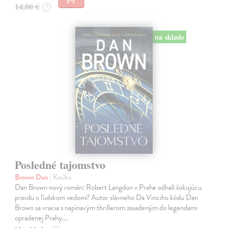
14,00 €
?
na sklade
Posledné tajomstvo
Brown Dan
| Kniha
Dan Brown nový román: Robert Langdon v Prahe odhalí šokujúcu
pravdu o ľudskom vedomí! Autor slávneho Da Vinciho kódu Dan
Brown sa vracia s napínavým thrillerom zasadeným do legendami
opradenej Prahy.…