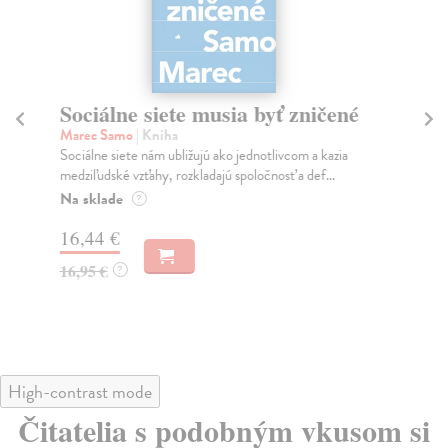
Sociálne siete musia byť zničené
S
K
Marec Samo
| Kniha
Sociálne siete nám ubližujú ako jednotlivcom a kazia
Mik
medziľudské vzťahy, rozkladajú spoločnosť a def...
Mon
o k
Na sklade
?
Na
16,44 €
23
16,95 €
?
24
High-contrast mode
Čitatelia s podobným vkusom si