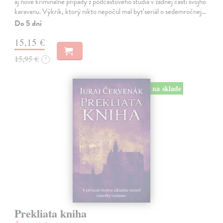
aj nové kriminálne prípady z podcastového štúdia v zadnej časti svojho
karavanu. Výkrik, ktorý nikto nepočul mal byť seriál o sedemročnej…
Do 5 dní
15,15 €
15,95 €
?
na sklade
Prekliata kniha