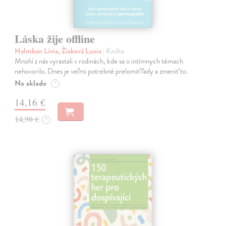
Láska žije offline
Halmkan Lívia, Žiaková Lucia
| Kniha
Mnohí z nás vyrastali v rodinách, kde sa o intímnych témach
nehovorilo. Dnes je veľmi potrebné prelomiť ľady a zmeniť to.
Na sklade
?
14,16 €
14,90 €
?