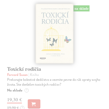
na sklade
Toxickí rodičia
Forward Susan
| Kniha
Prekonajte bolestivé dedičstvo a vezmite pevne do rúk opraty svojho
života. Ste dieťaťom toxických rodičov?
Na sklade
?
19,30 €
19,90 €
?