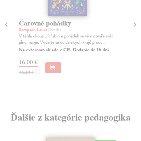
Čarovné pohádky
P
B
Sampson Laura
| Kniha
V téhle okouzlující sbírce pohádek se vám otevře svět
Pe
plný magie. Vydejte se do dalekých krajů prodc...
Nez
Mab
Na externom sklade v ČR. Dodanie do 16 dní
všu
16,00 €
Za
16,49 €
?
19
20
Ďalšie z kategórie pedagogika