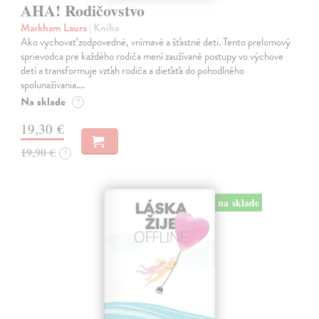
AHA! Rodičovstvo
Markham Laura
| Kniha
Ako vychovať zodpovedné, vnímavé a šťastné deti. Tento prelomový
sprievodca pre každého rodiča mení zaužívané postupy vo výchove
detí a transformuje vzťah rodiča a dieťaťa do pohodlného
spolunažívania.…
Na sklade
?
19,30 €
19,90 €
?
na sklade