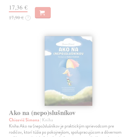
17,36 €
17,90 €
?
Ako na (nepo)slušníkov
Chicevič Simona
| Kniha
Kniha Ako na (nepo)slušníkov je praktickým sprievodcom pre
rodičov, ktorí túžia po pokojnejšom, spolupracujúcom a dôvernom