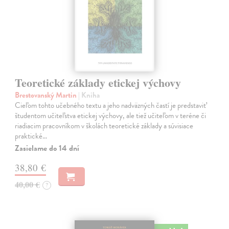
Teoretické základy etickej výchovy
Brestovanský Martin
| Kniha
Cieľom tohto učebného textu a jeho nadväzných častí je predstaviť
študentom učiteľstva etickej výchovy, ale tiež učiteľom v teréne či
riadiacim pracovníkom v školách teoretické základy a súvisiace
praktické…
Zasielame do 14 dní
38,80 €
40,00 €
?