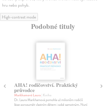
hru nebo pohyb.
High-contrast mode
Podobné tituly
AHA! rodičovství. Praktický
T
průvodce
Shr
Aut
Markhamová Laura
| Kniha
a i
Dr. Laura Markhamová pomohla už milionům rodičů
lépe porozumět vlastním dětem i sobě samotným. Nyní
Do