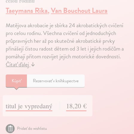
celou rodinu
Taeymans Rika
,
Van Bouchout Laura
Matějova akrobacie je sbírka 24 akrobatických cvičení
pro celou rodinu. Všechna cvičení od jednoduchých
průpravných her až po skutečné akrobatické prvky
přinášejí čistou radost dětem od 3 let i jejich rodičům a
pomáhají přitom rozvíjet jejich motorické dovednosti.
Čítať ďalej
↓
Kúpiť
Rezervovať v kníhkupectve
titul je vypredaný
18,20 €
Pridať do wishlistu