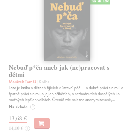
na sklade
Nebuď p*ča aneb jak (ne)pracovat s
dětmi
Morávek Tomáš
| Kniha
Toto je kniha o dětech žijících v ústavní péči – o dobré práci s nimi i o
špatné práci s nimi, o jejich příbězích, o rozhodnutích dospělých i o
možných lepších volbách. Čtenář zde nalezne anonymizované,…
Na sklade
?
13,68 €
14,10 €
?