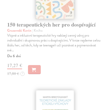
150 terapeutických her pro dospívající
Gruzewski Kevin
| Kniha
Vtipné a inkluzivní terapeutické hry nabízejí cenný zdroj pro
individuální i skupinovou práci s dospívajícími. V knize najdeme celou
škálu her, od těch, kdy se teenageři učí poznávat a pojmenovávat
své…
Do 6 dní
17,27 €
17,80 €
?