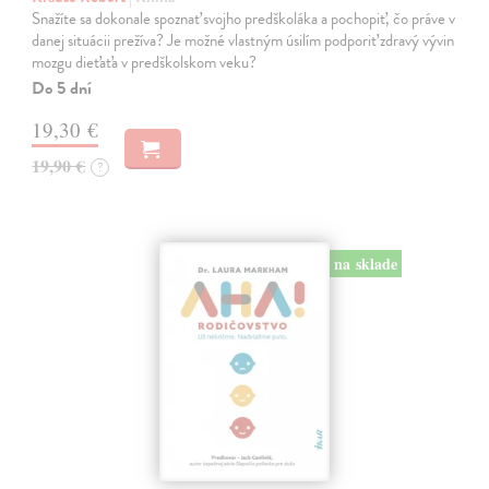
Snažíte sa dokonale spoznať svojho predškoláka a pochopiť, čo práve v
danej situácii prežíva? Je možné vlastným úsilím podporiť zdravý vývin
mozgu dieťaťa v predškolskom veku?
Do 5 dní
19,30 €
19,90 €
?
na sklade