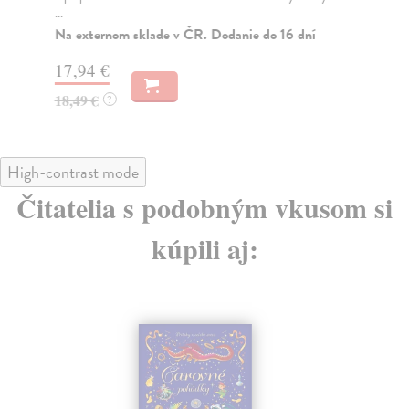
...
16
Na externom sklade v ČR. Dodanie do 16 dní
16
17,94 €
18,49 €
?
High-contrast mode
Čitatelia s podobným vkusom si
kúpili aj: