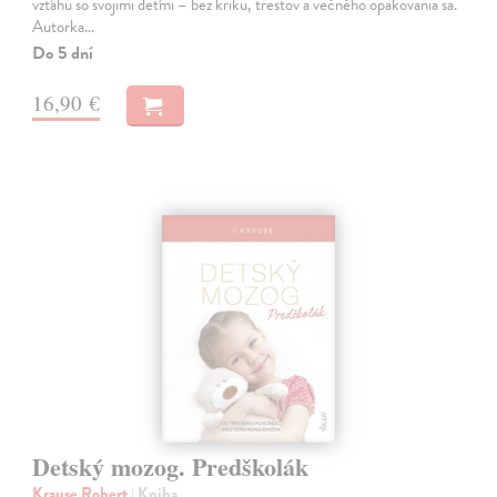
vzťahu so svojimi deťmi – bez kriku, trestov a večného opakovania sa.
Autorka…
Do 5 dní
16,90 €
Detský mozog. Predškolák
Krause Robert
| Kniha