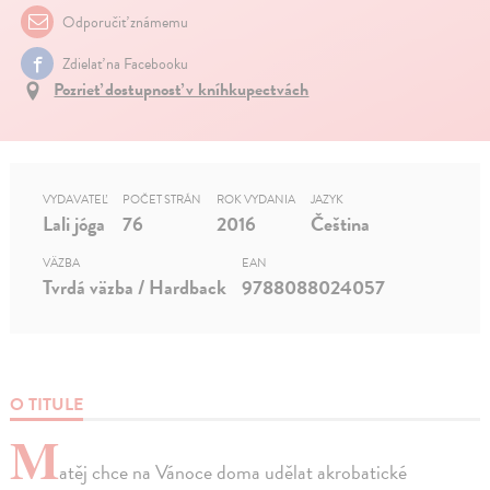
Odporučiť známemu
Zdielať na Facebooku
Pozrieť dostupnosť v kníhkupectvách
VYDAVATEĽ
POČET STRÁN
ROK VYDANIA
JAZYK
Lali jóga
76
2016
Čeština
VÄZBA
EAN
Tvrdá väzba / Hardback
9788088024057
O TITULE
M
atěj chce na Vánoce doma udělat akrobatické