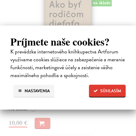
na sklade
Príjmete naše cookies?
K prevádzke internetového kníhkupectva Artforum
využívame cookies slúžiace na zabezpečenie a meranie
funkčnosti, marketingové účely a zaistenie vášho
Ako byť rodičom dieťaťa s FASD
maximálneho pohodlia a spokojnosti.
Brown Julia, Mather Mary
| Kniha
Jedna z mála kníh o poruchách fetálneho alkoholového spektra v
slovenskom jazyku. Kniha nielen jasne a zrozumiteľne popisuje
NASTAVENIA
SÚHLASÍM
problematiku FASD, ale ponúka aj konkrétne rady pri výchove detí s
touto diagnózou.…
Na sklade
?
10,00 €