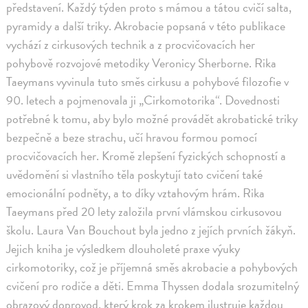
představení. Každý týden proto s mámou a tátou cvičí salta,
pyramidy a další triky. Akrobacie popsaná v této publikace
vychází z cirkusových technik a z procvičovacích her
pohybově rozvojové metodiky Veronicy Sherborne. Rika
Taeymans vyvinula tuto směs cirkusu a pohybové filozofie v
90. letech a pojmenovala ji „Cirkomotorika“. Dovednosti
potřebné k tomu, aby bylo možné provádět akrobatické triky
bezpečně a beze strachu, učí hravou formou pomocí
procvičovacích her. Kromě zlepšení fyzických schopností a
uvědomění si vlastního těla poskytují tato cvičení také
emocionální podněty, a to díky vztahovým hrám. Rika
Taeymans před 20 lety založila první vlámskou cirkusovou
školu. Laura Van Bouchout byla jedno z jejích prvních žákyň.
Jejich kniha je výsledkem dlouholeté praxe výuky
cirkomotoriky, což je příjemná směs akrobacie a pohybových
cvičení pro rodiče a děti. Emma Thyssen dodala srozumitelný
obrazový doprovod, který krok za krokem ilustruje každou