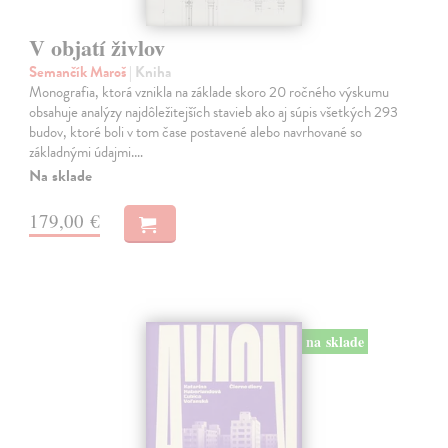
V objatí živlov
Semančík Maroš
| Kniha
Monografia, ktorá vznikla na základe skoro 20 ročného výskumu
obsahuje analýzy najdôležitejších stavieb ako aj súpis všetkých 293
budov, ktoré boli v tom čase postavené alebo navrhované so
základnými údajmi.…
Na sklade
179,00 €
na sklade