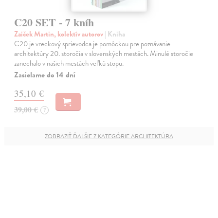
C20 SET - 7 kníh
Zaiček Martin, kolektív autorov
| Kniha
C20 je vreckový sprievodca je pomôckou pre poznávanie
architektúry 20. storočia v slovenských mestách. Minulé storočie
zanechalo v našich mestách veľkú stopu.
Zasielame do 14 dní
35,10 €
39,00 €
?
ZOBRAZIŤ ĎALŠIE Z KATEGÓRIE ARCHITEKTÚRA