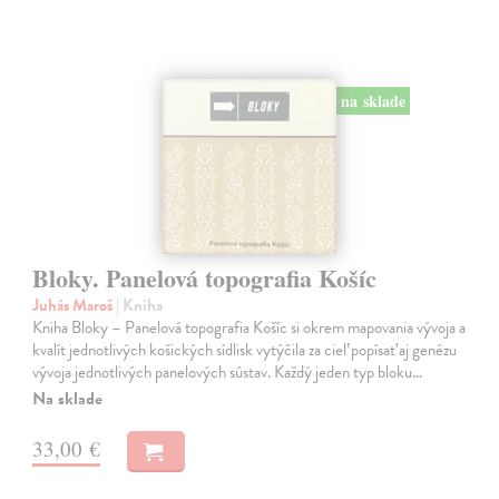
na sklade
Bloky. Panelová topografia Košíc
Juhás Maroš
| Kniha
Kniha Bloky – Panelová topografia Košíc si okrem mapovania vývoja a
kvalít jednotlivých košických sídlisk vytýčila za cieľ popísať aj genézu
vývoja jednotlivých panelových sústav. Každý jeden typ bloku…
Na sklade
33,00 €