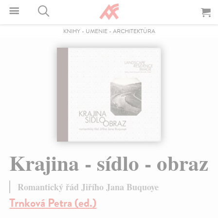
KNIHY
-
UMENIE
-
ARCHITEKTÚRA
Krajina - sídlo - obraz
Romantický řád Jiřího Jana Buquoye
Trnková Petra (ed.)