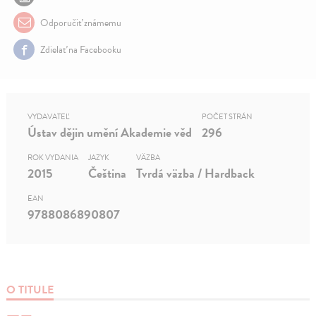
Odporučiť známemu
Zdielať na Facebooku
VYDAVATEĽ
POČET STRÁN
Ústav dějin umění Akademie věd
296
ROK VYDANIA
JAZYK
VÄZBA
2015
Čeština
Tvrdá väzba / Hardback
EAN
9788086890807
O TITULE