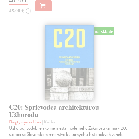
40,50 €
45,00 €
?
na sklade
C20: Sprievodca architektúrou
Užhorodu
Degtyaryova Lina
| Kniha
Užhorod, podobne ako iné mestá moderného Zakarpatska, má v 20.
storočí so Slovenskom množstvo kultúrnych a historických väzieb.