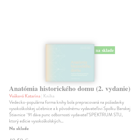
na sklade
Anatómia historického domu (2. vydanie)
Vošková Katarína
| Kniha
Vedecko-populárna forma knihy bola prepracovaná na požiadavky
vysokoškolskej učebnice a k pôvodnému vydavateľovi Spolku Banskej
Štiavnice ´91 dáva punc odbornosti vydavateľ SPEKTRUM STU,
ktorý edície vysokoškolských…
Na sklade