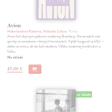
Avion
Haberlandová Katarína, Voľanská Ľubica
| Kniha
Avion bol obytným palácom modernej Bratislavy. Na terasách mal
sprchy na osvieženie v letných horúčavách. Výťah fungoval na kľúč —
alebo na mincu, ak ste boli návšteva. Vďaka modernej konštrukcii si
ľudia…
Na sklade
45,00 €
na sklade