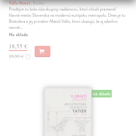
Vallo Matúš
| Kniha
Predtým tu bola vízia skupiny nadšencov, ktorí chceli premeniť
hlavné mesto Slovenska na modernú európsku metropolu. Dnes je tu
Bratislava a jej primátor Matúš Vallo, ktorí ukazujú, že aj zdanlivo
naivné…
Na sklade
18,55 €
19,95 €
?
na sklade