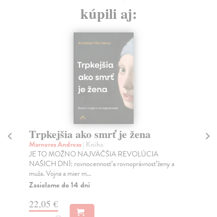
kúpili aj:
Trpkejšia ako smrť je žena
P
Marneros Andreas
| Kniha
Bor
JE TO MOŽNO NAJVÄČŠIA REVOLÚCIA
Tát
NAŠICH DNÍ: rovnocennosť a rovnoprávnosť ženy a
Bor
muža. Vojna a mier m...
Na
Zasielame do 14 dní
18
22,05 €
19