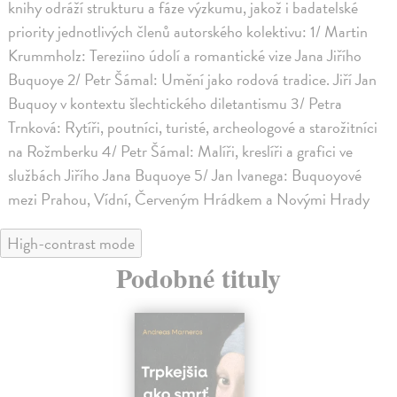
knihy odráží strukturu a fáze výzkumu, jakož i badatelské
priority jednotlivých členů autorského kolektivu: 1/ Martin
Krummholz: Tereziino údolí a romantické vize Jana Jiřího
Buquoye 2/ Petr Šámal: Umění jako rodová tradice. Jiří Jan
Buquoy v kontextu šlechtického diletantismu 3/ Petra
Trnková: Rytíři, poutníci, turisté, archeologové a starožitníci
na Rožmberku 4/ Petr Šámal: Malíři, kreslíři a grafici ve
službách Jiřího Jana Buquoye 5/ Jan Ivanega: Buquoyové
mezi Prahou, Vídní, Červeným Hrádkem a Novými Hrady
High-contrast mode
Podobné tituly