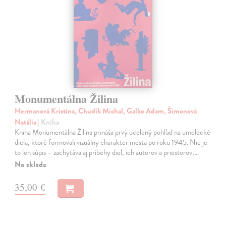
Monumentálna Žilina
Hermanová Kristína, Chudík Michal, Galko Adam, Šimonová
Natália
| Kniha
Kniha Monumentálna Žilina prináša prvý ucelený pohľad na umelecké
diela, ktoré formovali vizuálny charakter mesta po roku 1945. Nie je
to len súpis – zachytáva aj príbehy diel, ich autorov a priestorov,…
Na sklade
35,00 €