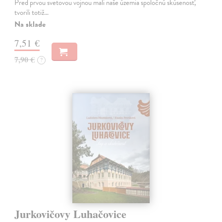
Pred prvou svetovou vojnou mali naše územia spoločnú skúsenosť,
tvorili totiž…
Na sklade
7,51 €
7,90 €
?
Jurkovičovy Luhačovice