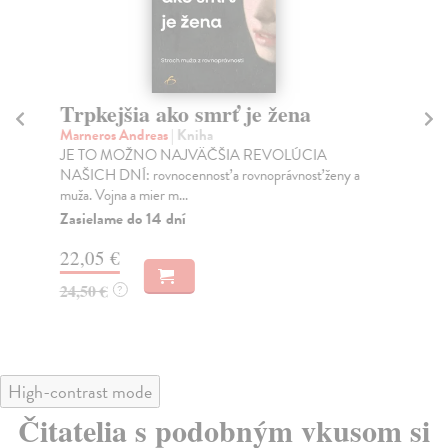
Trpkejšia ako smrť je žena
P
Marneros Andreas
| Kniha
Bor
JE TO MOŽNO NAJVÄČŠIA REVOLÚCIA
Tát
NAŠICH DNÍ: rovnocennosť a rovnoprávnosť ženy a
Bor
muža. Vojna a mier m...
Na
Zasielame do 14 dní
18
22,05 €
19
24,50 €
?
High-contrast mode
Čitatelia s podobným vkusom si