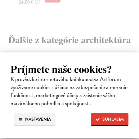
24,50 €
?
Ďalšie z kategórie architektúra
Príjmete naše cookies?
na sklade
K prevádzke internetového kníhkupectva Artforum
využívame cookies slúžiace na zabezpečenie a meranie
funkčnosti, marketingové účely a zaistenie vášho
maximálneho pohodlia a spokojnosti.
NASTAVENIA
SÚHLASÍM
Predtým a potom