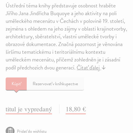
Ústřední téma knihy představuje osobnost hraběte
Jiřího Jana Jindřicha Buquoye a jeho aktivity na poli
uměleckého mecenátu v Čechách v polovině 19. století,
zejména s ohledem na jeho zájmy v oblasti krajinotvorby,
architektury, sběratelství, vlastní umělecké tvorby i
obrazové dokumentace. Značná pozornost je věnována
širšímu tematickému i teritoriálnímu kontextu
uměleckém mecenátu, přičemž zohledněn je i zásadní
podíl předchozích dvou generací.
Čítať ďalej
↓
Kúpiť
Rezervovať v kníhkupectve
titul je vypredaný
18,80 €
Pridať do wishlistu