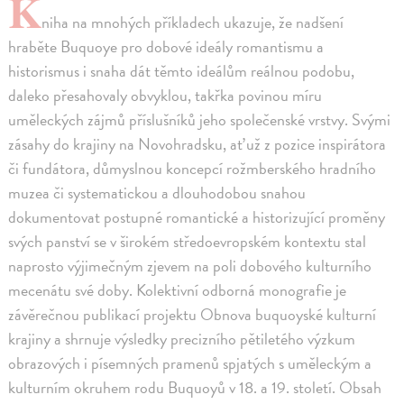
K
niha na mnohých příkladech ukazuje, že nadšení
hraběte Buquoye pro dobové ideály romantismu a
historismus i snaha dát těmto ideálům reálnou podobu,
daleko přesahovaly obvyklou, takřka povinou míru
uměleckých zájmů příslušníků jeho společenské vrstvy. Svými
zásahy do krajiny na Novohradsku, ať už z pozice inspirátora
či fundátora, důmyslnou koncepcí rožmberského hradního
muzea či systematickou a dlouhodobou snahou
dokumentovat postupné romantické a historizující proměny
svých panství se v širokém středoevropském kontextu stal
naprosto výjimečným zjevem na poli dobového kulturního
mecenátu své doby. Kolektivní odborná monografie je
závěrečnou publikací projektu Obnova buquoyské kulturní
krajiny a shrnuje výsledky precizního pětiletého výzkum
obrazových i písemných pramenů spjatých s uměleckým a
kulturním okruhem rodu Buquoyů v 18. a 19. století. Obsah