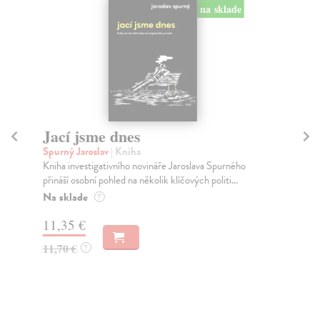
na sklade
Jací jsme dnes
Vě
Spurný Jaroslav
| Kniha
Př
Kniha investigativního novináře Jaroslava Spurného
Nos
přináší osobní pohled na několik klíčových politi...
nep
Na sklade
Na
?
11,35 €
11
11,70 €
11
?