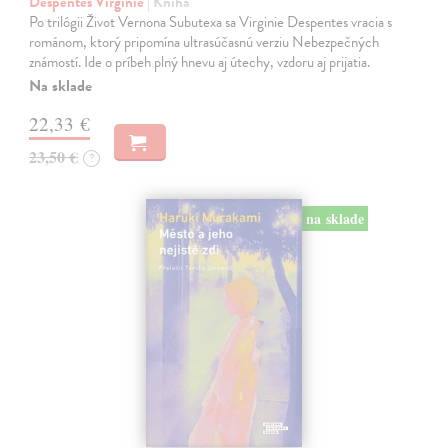
Despentes Virginie
| Kniha
Po trilógii Život Vernona Subutexa sa Virginie Despentes vracia s
románom, ktorý pripomína ultrasúčasnú verziu Nebezpečných
známostí. Ide o príbeh plný hnevu aj útechy, vzdoru aj prijatia.
Na sklade
22,33 €
23,50 €
?
na sklade