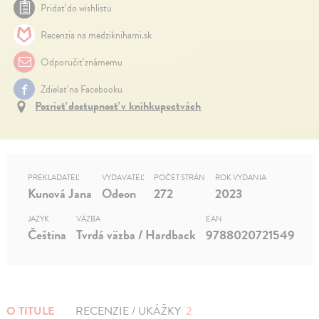
Pridať do wishlistu
Recenzia na medziknihami.sk
Odporučiť známemu
Zdielať na Facebooku
Pozrieť dostupnosť v kníhkupectvách
PREKLADATEĽ
VYDAVATEĽ
POČET STRÁN
ROK VYDANIA
Kunová Jana
Odeon
272
2023
JAZYK
VÄZBA
EAN
Čeština
Tvrdá väzba / Hardback
9788020721549
O TITULE
RECENZIE / UKÁŽKY
2