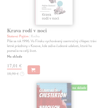
Krava rodí v noci
Statovci Pajtim
| Kniha
Píše sa rok 1996. Vo Fínsku vychovávaný osemročný chlapec trávi
letné prázdniny v Kosove, kde zažíva čudesné udalosti, ktoré ho
poznačia na celý život.
Na sklade
17,01 €
18,90 €
?
na sklade