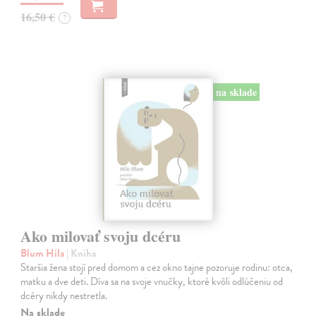
16,50 €
?
na sklade
Ako milovať svoju dcéru
Blum Hila
| Kniha
Staršia žena stojí pred domom a cez okno tajne pozoruje rodinu: otca,
matku a dve deti. Díva sa na svoje vnučky, ktoré kvôli odlúčeniu od
dcéry nikdy nestretla.
Na sklade