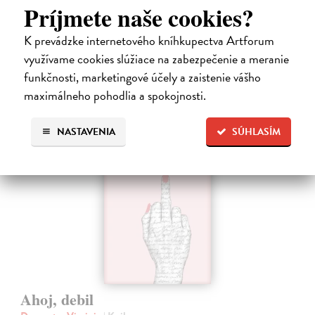
jej priateľ Hideaki, za ktorého sa chcela vydať, len tak mimochodom
Príjmete naše cookies?
oznámi, že ju podvádza a žení sa s inou. Jej život sa zrazu rúca.
Na sklade
K prevádzke internetového kníhkupectva Artforum
13,71 €
využívame cookies slúžiace na zabezpečenie a meranie
funkčnosti, marketingové účely a zaistenie vášho
14,90 €
?
maximálneho pohodlia a spokojnosti.
na sklade
NASTAVENIA
SÚHLASÍM
Ahoj, debil