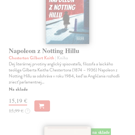
Napoleon z Notting Hillu
Chesterton Gilbert Keith
| Kniha
Dej literárnej prvotiny anglický spisovateľa, filozofa a laického
teológa Gilberta Keitha Chestertona (1874 – 1936) Napoleon z
Notting Hillu sa odohráva v roku 1984, keď sa Angličania rozhodli
zriecť parlamentnej…
Na sklade
15,19 €
15,99 €
?
na sklade