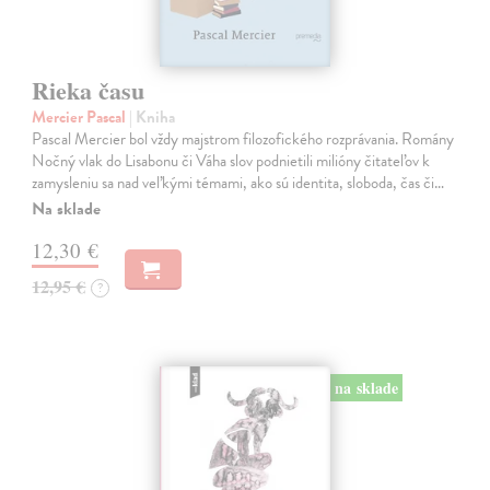
Rieka času
Mercier Pascal
| Kniha
Pascal Mercier bol vždy majstrom filozofického rozprávania. Romány
Nočný vlak do Lisabonu či Váha slov podnietili milióny čitateľov k
zamysleniu sa nad veľkými témami, ako sú identita, sloboda, čas či…
Na sklade
12,30 €
12,95 €
?
na sklade