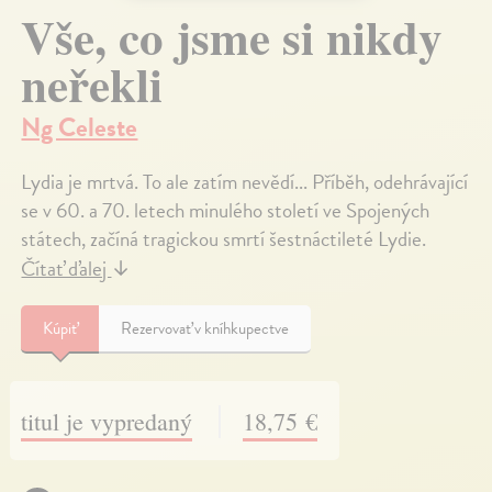
Vše, co jsme si nikdy
neřekli
Ng Celeste
Lydia je mrtvá. To ale zatím nevědí... Příběh, odehrávající
se v 60. a 70. letech minulého století ve Spojených
státech, začíná tragickou smrtí šestnáctileté Lydie.
Čítať ďalej
↓
Kúpiť
Rezervovať v kníhkupectve
titul je vypredaný
18,75 €