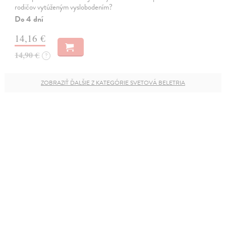
rodičov vytúženým vyslobodením?
Do 4 dní
14,16 €
14,90 €
?
ZOBRAZIŤ ĎALŠIE Z KATEGÓRIE SVETOVÁ BELETRIA