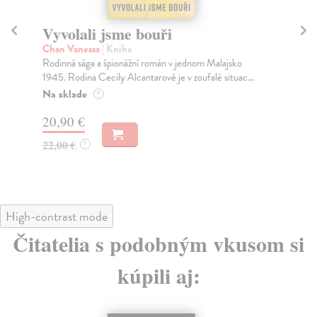
Vyvolali jsme bouři
Kd
Chan Vanessa
| Kniha
Is
Rodinná sága a špionážní román v jednom Malajsko
Rom
1945. Rodina Cecily Alcantarové je v zoufalé situac...
bri
Na sklade
Na
?
20,90 €
20
22,00 €
21
?
High-contrast mode
Čitatelia s podobným vkusom si
kúpili aj: