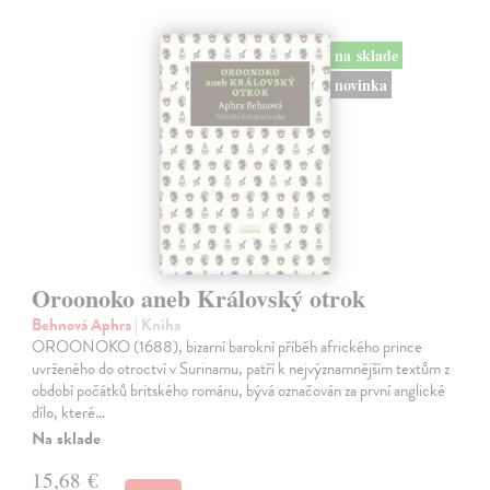
na sklade
novinka
Oroonoko aneb Královský otrok
Behnová Aphra
| Kniha
OROONOKO (1688), bizarní barokní příběh afrického prince
uvrženého do otroctví v Surinamu, patří k nejvýznamnějším textům z
období počátků britského románu, bývá označován za první anglické
dílo, které…
Na sklade
15,68 €