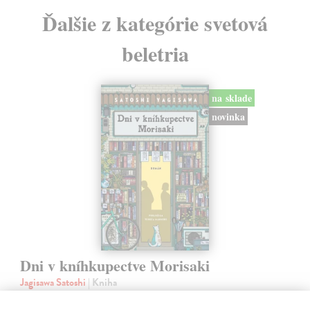
Ďalšie z kategórie svetová
beletria
na sklade
novinka
Dni v kníhkupectve Morisaki
Jagisawa Satoshi
| Kniha
Dvadsaťpäťročná Takako si žila pomerne bezstarostne až do dňa, keď