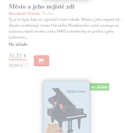
Město a jeho nejisté zdi
Murakami Haruki
| Kniha
Ty jsi to byla, kdo mi vyprávěl o tom městě. Město a jeho nejisté zdi –
dlouho očekávaný román Harukiho Murakamiho volně navazuje na
autorovu starší novelu z roku 1980 a tematicky se prolíná s jeho
kultovním…
Na sklade
31,21 €
32,85 €
?
na sklade