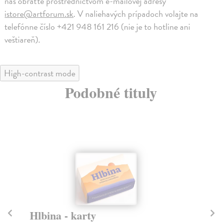
nás obráťte prostredníctvom e-mailovej adresy
istore@artforum.sk
. V naliehavých prípadoch volajte na
telefónne číslo +421 948 161 216 (nie je to hotline ani
veštiareň).
High-contrast mode
Podobné tituly
Hlbina - karty
Ne