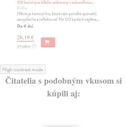
120 kariet pre hlbšie rozhovory a sebareflexiu
|
Hů
Kniha
Ska
Hlbina je kartová hra, ktorá nám pomáha spomaliť,
neb
zamyslieť sa a reflektovať. Na 120 kartách nájdete...
Na
Do 4 dní
13
26,19 €
14
27,00 €
?
High-contrast mode
Čitatelia s podobným vkusom si
kúpili aj: