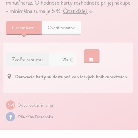
minúť naraz. O hodnote karty rozhodnete pri jej nákupe
- minimálna suma je 5 €.
Čítať ďalej
↓
Chcem kartu
Overiť zostatok
Zvoľte si sumu
Darovacie karty sú dostupné vo všetkých kníhkupectvách
Odporučiť známemu
Zdielať na Facebooku