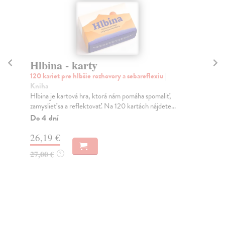
Hlbina - karty
120 kariet pre hlbšie rozhovory a sebareflexiu
|
D
Kniha
Ma
Hlbina je kartová hra, ktorá nám pomáha spomaliť,
Odh
zamyslieť sa a reflektovať. Na 120 kartách nájdete...
194
Do 4 dní
26,19 €
11
27,00 €
?