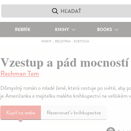
REBRÍK
KNIHY
BOOKS
KNIHY
-
BELETRIA
-
SVETOVÁ
Vzestup a pád mocností
Rachman Tom
Důmyslný román o mladé ženě, která cestuje po světě, aby po
je Američanka a majitelka malého knihkupectví na velšském 
Kúpiť
na webe
Rezervovať v kníhkupectve