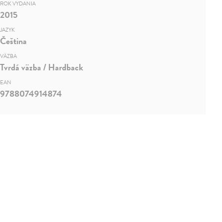
ROK VYDANIA
2015
JAZYK
Čeština
VÄZBA
Tvrdá väzba / Hardback
EAN
9788074914874