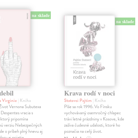
na sklade
na sklade
debil
Krava rodí v noci
 Virginie
| Kniha
Statovci Pajtim
| Kniha
i Život Vernona Subutexa
Píše sa rok 1996. Vo Fínsku
e Despentes vracia s
vychovávaný osemročný chlapec
ktorý pripomína
trávi letné prázdniny v Kosove, kde
snú verziu Nebezpečných
zažíva čudesné udalosti, ktoré ho
Ide o príbeh plný hnevu aj
poznačia na celý život.
oru aj prijatia.