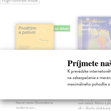
High-contrast mode
na sklade
Príjmete na
K prevádzke internetové
na zabezpečenie a merani
Predtým a potom
Město a jeho n
maximálneho pohodlia a 
zdi
Vallo Matúš
| Kniha
Predtým tu bola vízia skupiny
Murakami Haruki
| Kn
nadšencov, ktorí chceli premeniť
Ty jsi to byla, kdo mi vy
hlavné mesto Slovenska na
tom městě. Město a jeh
modernú eur...
zdi – dlouho očekávan