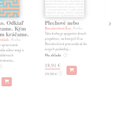
ko. Odkiaľ
Plechové nebo
Po
zame. Kým
Borušovičová Eva
| Kniha
Kun
m kráčame.
Táto kniha je spojením dvoch
Poma
projektov, na ktorých Eva
čty
ntišek
| Kniha
Borušovičová pracovala až do
naps
 spracovaná
svojich posledný...
česk
náša súbor esejí o
Na sklade
Na 
oblémoch
?
tvárania...
18,91 €
14
?
19,90 €
15,
?