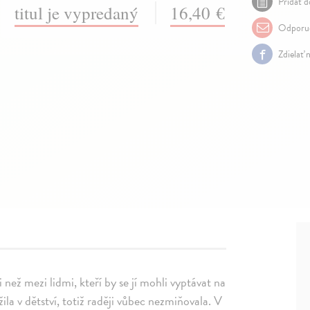
Pridať d
titul je vypredaný
16,40 €
Odporuč
Zdielať 
 než mezi lidmi, kteří by se jí mohli vyptávat na
žila v dětství, totiž raději vůbec nezmiňovala. V