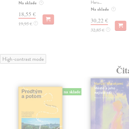
Haru...
Na sklade
?
Na sklade
?
18,55 €
30,22 €
19,95 €
?
32,85 €
?
High-contrast mode
Čit
na sklade