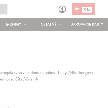
0 ks
E-KNIHY
OSTATNÉ
DAROVACIE KARTY
chopila svou záhadnou minulost. Tooly Zylberbergová
venkově.
Čítať ďalej
↓