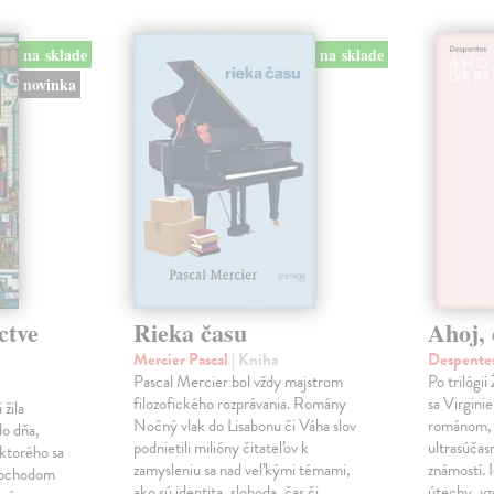
na sklade
na sklade
novinka
ctve
Rieka času
Ahoj, 
Mercier Pascal
| Kniha
Despentes
Pascal Mercier bol vždy majstrom
Po trilógi
filozofického rozprávania. Romány
sa Virgini
žila
Nočný vlak do Lisabonu či Váha slov
románom, 
do dňa,
podnietili milióny čitateľov k
ultrasúča
 ktorého sa
zamysleniu sa nad veľkými témami,
známostí. 
imochodom
ako sú identita, sloboda, čas či…
útechy, vzd