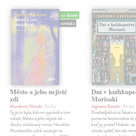
na sklade
novinka
Město a jeho nejisté
Dni v kníhkupe
zdi
Morisaki
Murakami Haruki
| Kniha
Jagisawa Satoshi
| Kniha
Ty jsi to byla, kdo mi vyprávěl o tom
Dvadsaťpäťročná Takako si 
městě. Město a jeho nejisté zdi –
pomerne bezstarostne až 
dlouho očekávaný román Harukiho
keď jej priateľ Hideaki, za
Murakamiho volně navazuje na
chcela vydať, len tak m