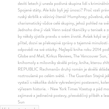
devíti letech ji unesla podivná skupina lidí s kriminál
Spojené státy. Ale kdo byli její únosci? Proč vzali pr
ruský skrblík a vášnivý čtenář Humphrey; půvabná, a
charismatický vůdce celé skupiny, jehož pohled na sv
Jednoho dne jí však Venn svázal tkaničky u tenisek a zm
by někdy zjistila pravdu o svém životě. Avšak když se 
přítel, dozví se překvapivé zprávy o tajemné minulosti
odpovědi na své otázky. Nejlepší kniha roku 2014 pod
Globe and Mail, Kirkus Reviews, The Vancouver Sun, T
knihomoly a milovníky skvělé prózy, kniha, kterou zh
REPUBLIC Rachmanův druhý román je skvělá skládačka, p
roztroušené po celém světě. - The Guardian Stejně j
vystačí s několika dobře vykreslenými postavami, kolem
výřezem historie. - New York Times Vzestup a pád mo
zajímavé a jedinečné postavy, přesvědčivý příběh a las
Sun