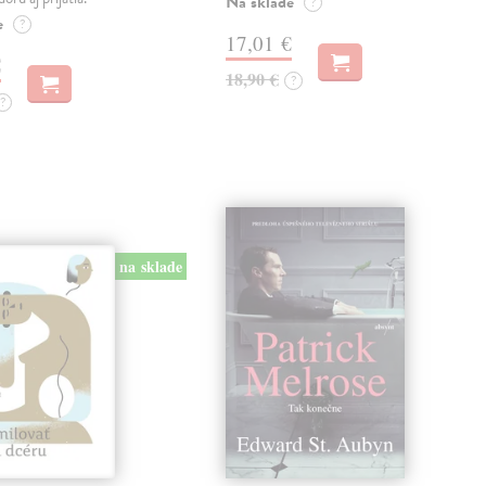
Na sklade
?
e
?
17,01 €
€
18,90 €
?
?
na sklade