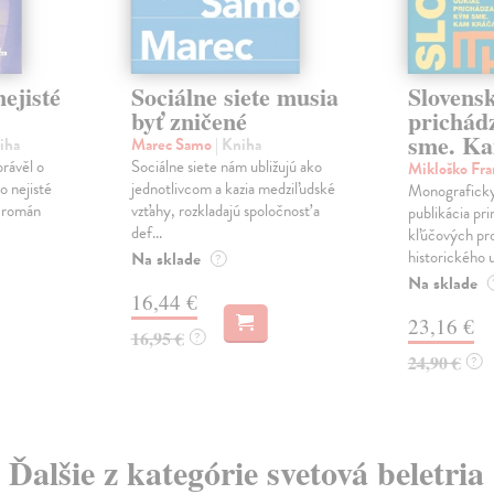
ejisté
Sociálne siete musia
Slovens
byť zničené
prichád
sme. Ka
iha
Marec Samo
| Kniha
právěl o
Sociálne siete nám ubližujú ako
Mikloško Fra
o nejisté
jednotlivcom a kazia medziľudské
Monograficky
ý román
vzťahy, rozkladajú spoločnosť a
publikácia pri
def...
kľúčových pr
historického u
Na sklade
?
Na sklade
16,44 €
23,16 €
16,95 €
?
24,90 €
?
Ďalšie z kategórie svetová beletria