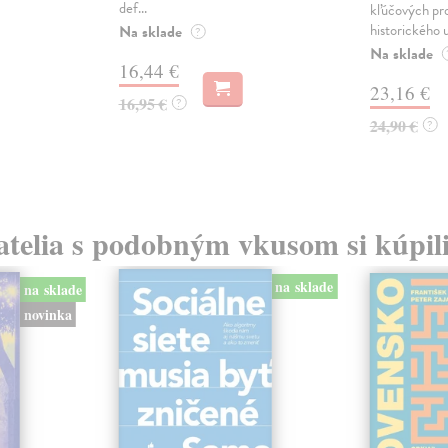
def...
kľúčových pr
historického u
Na sklade
?
Na sklade
16,44 €
23,16 €
16,95 €
?
24,90 €
?
atelia s podobným vkusom si kúpili
na sklade
na sklade
novinka