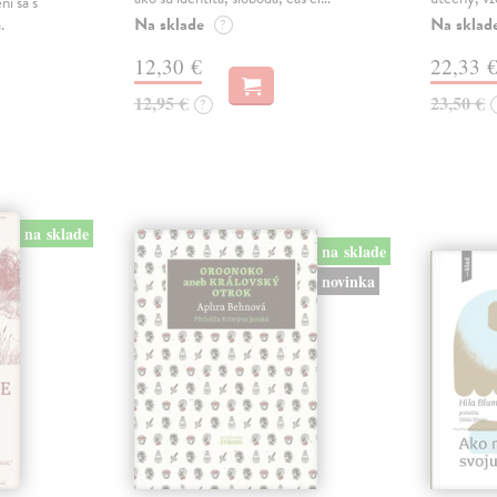
ní sa s
Na sklade
Na sklad
.
?
12,30 €
22,33 
12,95 €
23,50 €
?
na sklade
na sklade
novinka