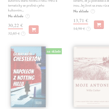
autorovu starší novelu z roku 1980 a
oznámi, že ju podvádza a že
tematicky se prolíná s jeho
inou. Jej život sa zrazu rúca
kultovním…
Na sklade
?
Na sklade
?
13,71 €
30,22 €
14,90 €
?
32,85 €
?
na sklade