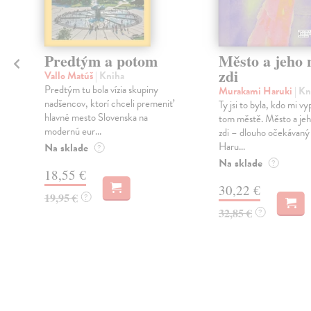
Predtým a potom
Město a jeho n
zdi
Vallo Matúš
| Kniha
Predtým tu bola vízia skupiny
Murakami Haruki
| Kn
nadšencov, ktorí chceli premeniť
Ty jsi to byla, kdo mi vy
hlavné mesto Slovenska na
tom městě. Město a jeh
modernú eur...
zdi – dlouho očekávan
Haru...
Na sklade
?
Na sklade
?
18,55 €
30,22 €
19,95 €
?
32,85 €
?