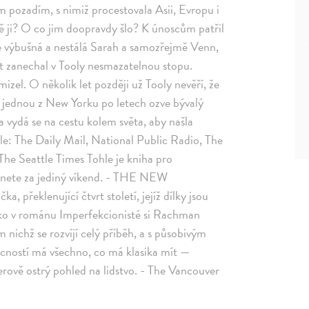
ním pozadím, s nimiž procestovala Asii, Evropu i
ávě ji? O co jim doopravdy šlo? K únoscům patřil
le výbušná a nestálá Sarah a samozřejmě Venn,
ět zanechal v Tooly nesmazatelnou stopu.
izel. O několik let později už Tooly nevěří, že
jí jednou z New Yorku po letech ozve bývalý
 a vydá se na cestu kolem světa, aby našla
le: The Daily Mail, National Public Radio, The
he Seattle Times Tohle je kniha pro
ltnete za jediný víkend. - THE NEW
řeklenující čtvrt století, jejíž dílky jsou
ako v románu Imperfekcionisté si Rachman
 nichž se rozvíjí celý příběh, a s působivým
cností má všechno, co má klasika mít —
erově ostrý pohled na lidstvo. - The Vancouver