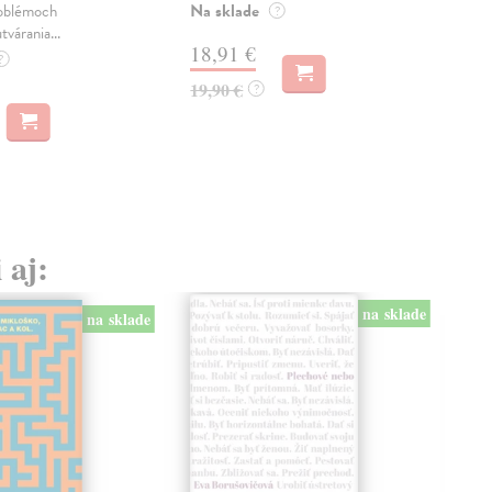
Na sklade
Na 
oblémoch
?
tvárania...
18,91 €
14
?
19,90 €
15,
?
 aj:
na sklade
na sklade