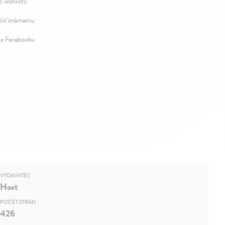
o wishlistu
iť známemu
na Facebooku
VYDAVATEĽ
Host
POČET STRÁN
426