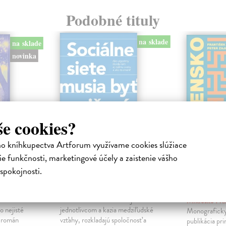
Podobné tituly
na sklade
na sklade
novinka
še cookies?
ho kníhkupectva Artforum využívame cookies slúžiace
e funkčnosti, marketingové účely a zaistenie vášho
ejisté
Sociálne siete musia
Slovens
spokojnosti.
byť zničené
prichád
sme. Ka
iha
Marec Samo
| Kniha
právěl o
Sociálne siete nám ubližujú ako
Mikloško Fra
o nejisté
jednotlivcom a kazia medziľudské
Monograficky
ý román
vzťahy, rozkladajú spoločnosť a
publikácia pri