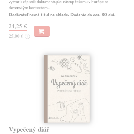
vytvorili zápisník dokumentujúci nástup fašizmu v Európe so
slovenským kontextom…
Dodávateľ nemá titul na sklade. Dodanie do cca. 30 dní.
24,25 €
25,00 €
?
Vypečený diář