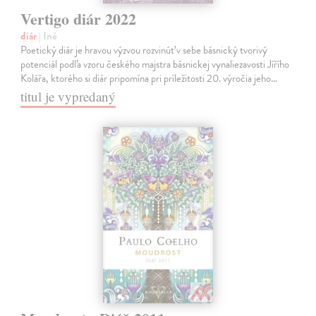
Vertigo diár 2022
diár
| Iné
Poetický diár je hravou výzvou rozvinúť v sebe básnický tvorivý
potenciál podľa vzoru českého majstra básnickej vynaliezavosti Jířího
Kolářa, ktorého si diár pripomína pri príležitosti 20. výročia jeho…
titul je vypredaný