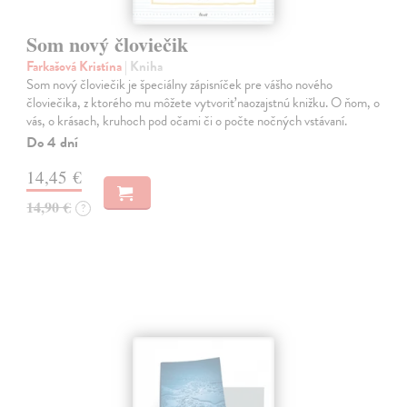
Som nový človiečik
Farkašová Kristína
| Kniha
Som nový človiečik je špeciálny zápisníček pre vášho nového
človiečika, z ktorého mu môžete vytvoriť naozajstnú knižku. O ňom, o
vás, o krásach, kruhoch pod očami či o počte nočných vstávaní.
Do 4 dní
14,45 €
14,90 €
?