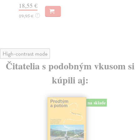
31,21 €
22
32,85 €
?
24
High-contrast mode
Čitatelia s podobným vkusom si
kúpili aj:
na sklade