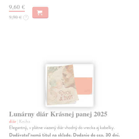
9,60 €
9,90 €
?
Lunárny diár Krásnej panej 2025
diár
| Kniha
Elegantný, v plátne viazaný diár vhodný do vrecka aj kabelky.
Dodávateľ nemá titul na sklade. Dodanie do cca. 30 dní.