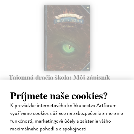
Tajomná dračia škola: Môj zápisník
Skye Emily
| Kniha
Jedinečný zápisník s množstvom miesta na písanie a tipmi na tvorenie
Príjmete naše cookies?
pre pravých dračích jazdcov. Určite poznáte najdôležitejšie pravidlo
dračej školy: ostrov Sedem ohňov musí zostať utajený! Samozrejme,…
K prevádzke internetového kníhkupectva Artforum
Do 4 dní
využívame cookies slúžiace na zabezpečenie a meranie
funkčnosti, marketingové účely a zaistenie vášho
10,57 €
maximálneho pohodlia a spokojnosti.
10,90 €
?