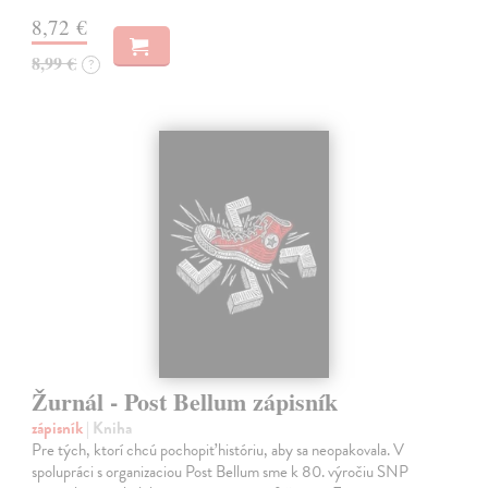
8,72 €
8,99 €
?
Žurnál - Post Bellum zápisník
zápisník
| Kniha
Pre tých, ktorí chcú pochopiť históriu, aby sa neopakovala. V
spolupráci s organizaciou Post Bellum sme k 80. výročiu SNP