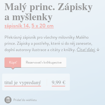
Malý princ. Zápisky
a myšlenky
zápisník 14
,
5 x 20 cm
Překrásný zápisník pro všechny milovníky Malého
prince. Zápisky a postřehy, které si do něj zanesete,
doplní autorovy ilustrace a citáty z knížky.
Čítať ďalej
↓
Kúpiť
Rezervovať v kníhkupectve
titul je vypredaný
9,99 €
Pridať do wishlistu