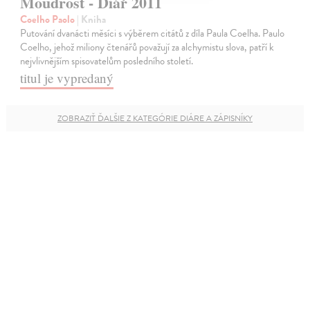
Moudrost - Diář 2011
Coelho Paolo
| Kniha
Putování dvanácti měsíci s výběrem citátů z díla Paula Coelha. Paulo
Coelho, jehož miliony čtenářů považují za alchymistu slova, patří k
nejvlivnějším spisovatelům posledního století.
titul je vypredaný
ZOBRAZIŤ ĎALŠIE Z KATEGÓRIE DIÁRE A ZÁPISNÍKY