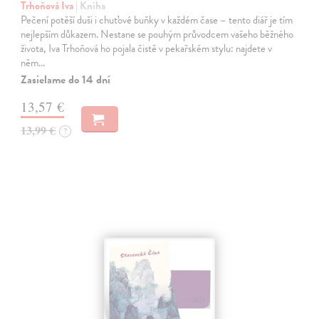
Trhoňová Iva
| Kniha
Pečení potěší duši i chuťové buňky v každém čase – tento diář je tím
nejlepším důkazem. Nestane se pouhým průvodcem vašeho běžného
života, Iva Trhoňová ho pojala čistě v pekařském stylu: najdete v
něm…
Zasielame do 14 dní
13,57 €
13,99 €
?