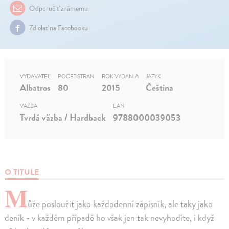
Odporučiť známemu
Zdielať na Facebooku
VYDAVATEĽ
POČET STRÁN
ROK VYDANIA
JAZYK
Albatros
80
2015
Čeština
VÄZBA
EAN
Tvrdá väzba / Hardback
9788000039053
O TITULE
M
ůže posloužit jako každodenní zápisník, ale taky jako
deník - v každém případě ho však jen tak nevyhodíte, i když