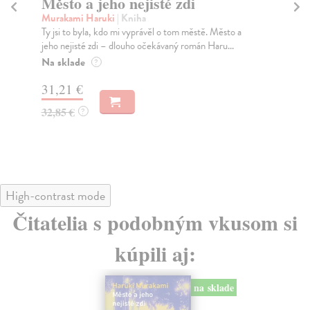
Město a jeho nejisté zdi
Tr
Murakami Haruki
| Kniha
Ma
Ty jsi to byla, kdo mi vyprávěl o tom městě. Město a
JE
jeho nejisté zdi – dlouho očekávaný román Haru...
NAŠ
muž
Na sklade
?
Za
31,21 €
22
32,85 €
?
24
High-contrast mode
Čitatelia s podobným vkusom si
kúpili aj:
na sklade