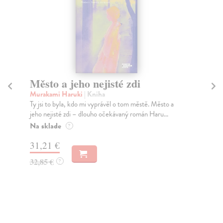
Město a jeho nejisté zdi
Tr
Murakami Haruki
| Kniha
Ma
Ty jsi to byla, kdo mi vyprávěl o tom městě. Město a
JE
jeho nejisté zdi – dlouho očekávaný román Haru...
NAŠ
muž
Na sklade
?
Za
31,21 €
22
32,85 €
?
24