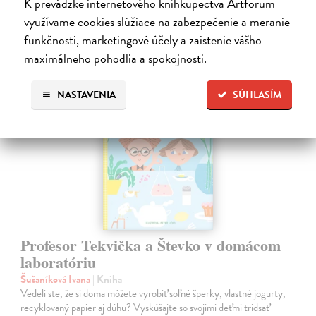
28,03 €
K prevádzke internetového kníhkupectva Artforum
využívame cookies slúžiace na zabezpečenie a meranie
28,90 €
?
funkčnosti, marketingové účely a zaistenie vášho
maximálneho pohodlia a spokojnosti.
NASTAVENIA
SÚHLASÍM
na sklade
Profesor Tekvička a Števko v domácom
laboratóriu
Šušaníková Ivana
| Kniha
Vedeli ste, že si doma môžete vyrobiť soľné šperky, vlastné jogurty,
recyklovaný papier aj dúhu? Vyskúšajte so svojimi deťmi tridsať