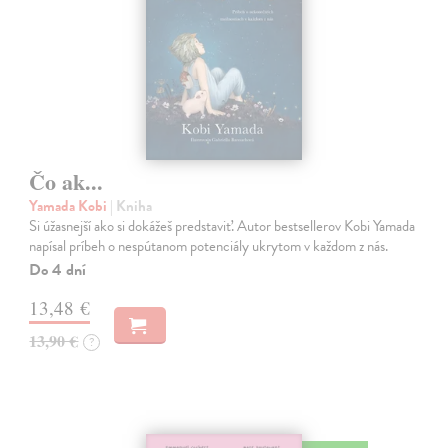
Čo ak...
Yamada Kobi
| Kniha
Si úžasnejší ako si dokážeš predstaviť. Autor bestsellerov Kobi Yamada
napísal príbeh o nespútanom potenciály ukrytom v každom z nás.
Do 4 dní
13,48 €
13,90 €
?