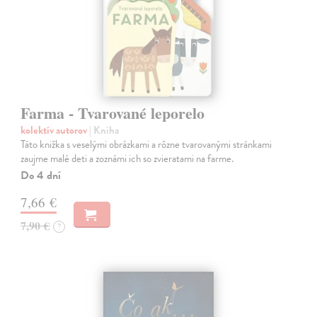
Farma - Tvarované leporelo
kolektív autorov
| Kniha
Táto knižka s veselými obrázkami a rôzne tvarovanými stránkami
zaujme malé deti a zoznámi ich so zvieratami na farme.
Do 4 dní
7,66 €
7,90 €
?