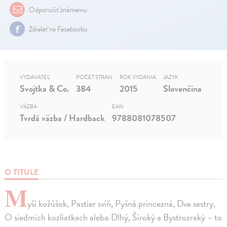
Odporučiť známemu
Zdielať na Facebooku
VYDAVATEĽ
POČET STRÁN
ROK VYDANIA
JAZYK
Svojtka & Co.
384
2015
Slovenčina
VÄZBA
EAN
Tvrdá väzba / Hardback
9788081078507
O TITULE
M
yší kožúšok, Pastier svíň, Pyšná princezná, Dve sestry,
O siedmich kozliatkach alebo Dlhý, Široký a Bystrozraký – to