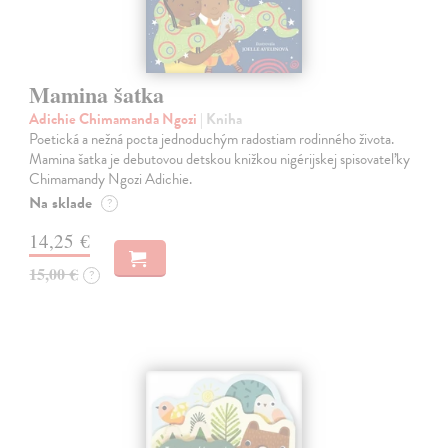
Mamina šatka
Adichie Chimamanda Ngozi
| Kniha
Poetická a nežná pocta jednoduchým radostiam rodinného života.
Mamina šatka je debutovou detskou knižkou nigérijskej spisovateľky
Chimamandy Ngozi Adichie.
Na sklade
?
14,25 €
15,00 €
?