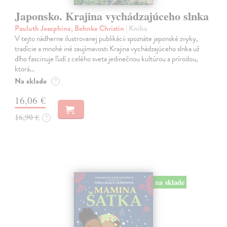
Japonsko. Krajina vychádzajúceho slnka
Pauluth Josephine, Bohnke Christin
| Kniha
V tejto nádherne ilustrovanej publikácii spoznáte japonské zvyky,
tradície a mnohé iné zaujímavosti Krajina vychádzajúceho slnka už
dlho fascinuje ľudí z celého sveta jedinečnou kultúrou a prírodou,
ktorá…
Na sklade
?
16,06 €
16,90 €
?
na sklade