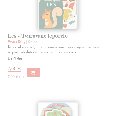
Les - Tvarované leporelo
Payne Sally
| Kniha
Táto knižka s veselými obrázkami a rôzne tvarovanými stránkami
zaujme malé deti a zoznámi ich so životom v lese.
Do 4 dní
7,66 €
7,90 €
?