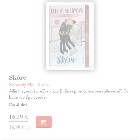
Skóre
Kennedy Elle
| Kniha
Allie Hayesová prežíva krízu. Blížia sa promócie a ona stále netuší, čo
bude robiť po vysokej.
Do 4 dní
16,39 €
16,90 €
?