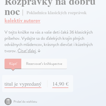
Rozprávky na dobrú
noc
Pokladnica klasických rozprávok
kolektív autorov
V tejto knižke na vás a vaše deti čaká 36 klasických
príbehov. Vydajte sa do ďalekých krajín plných
odvážnych mládencov, krásnych dievčat i kúzelných
tvorov.
Čítať ďalej
↓
Kúpiť
Rezervovať v kníhkupectve
titul je vypredaný
14,90 €
Pridať do wishlistu