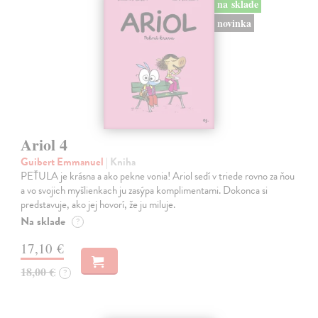
na sklade
novinka
Ariol 4
Guibert Emmanuel
| Kniha
PEŤULA je krásna a ako pekne vonia! Ariol sedí v triede rovno za ňou
a vo svojich myšlienkach ju zasýpa komplimentami. Dokonca si
predstavuje, ako jej hovorí, že ju miluje.
Na sklade
?
17,10 €
18,00 €
?