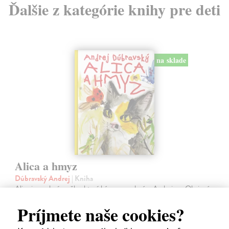
Ďalšie z kategórie knihy pre deti
na sklade
Alica a hmyz
Dúbravský Andrej
| Kniha
Alica je zvedavá mačka, ktorá býva so zvedavým Andrejom. Obaja sú
fascinovaní ríšou hmyzu.
Príjmete naše cookies?
Na sklade
?