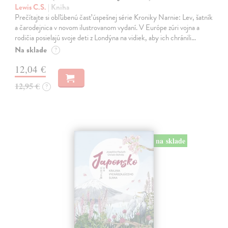
Lewis C.S.
| Kniha
Prečítajte si obľúbenú časť úspešnej série Kroniky Narnie: Lev, šatník
a čarodejnica v novom ilustrovanom vydaní. V Európe zúri vojna a
rodičia posielajú svoje deti z Londýna na vidiek, aby ich chránili…
Na sklade
?
12,04 €
12,95 €
?
na sklade