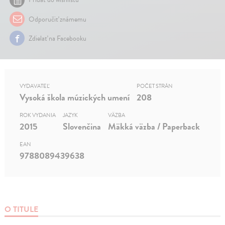
Odporučiť známemu
Zdielať na Facebooku
VYDAVATEĽ
POČET STRÁN
Vysoká škola múzických umení
208
ROK VYDANIA
JAZYK
VÄZBA
2015
Slovenčina
Mäkká väzba / Paperback
EAN
9788089439638
O TITULE