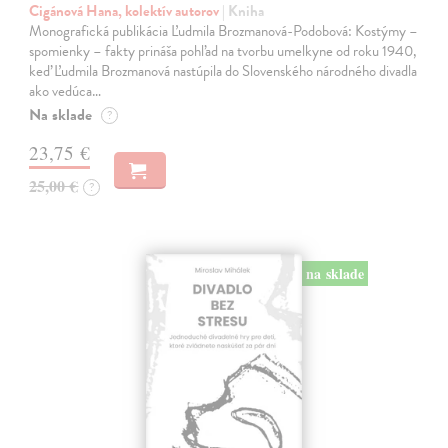
Cigánová Hana, kolektív autorov
| Kniha
Monografická publikácia Ľudmila Brozmanová-Podobová: Kostýmy –
spomienky – fakty prináša pohľad na tvorbu umelkyne od roku 1940,
keď Ľudmila Brozmanová nastúpila do Slovenského národného divadla
ako vedúca…
Na sklade
?
23,75 €
25,00 €
?
na sklade