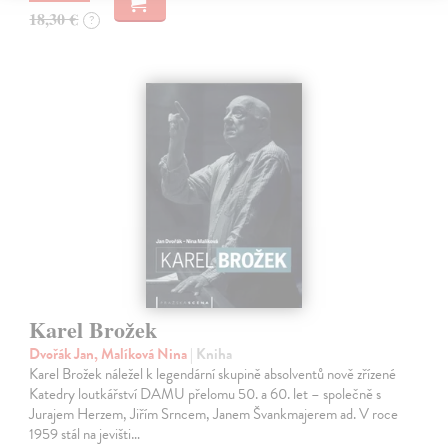
18,30 €
?
Karel Brožek
Dvořák Jan, Malíková Nina
| Kniha
Karel Brožek náležel k legendární skupině absolventů nově zřízené
Katedry loutkářství DAMU přelomu 50. a 60. let – společně s
Jurajem Herzem, Jiřím Srncem, Janem Švankmajerem ad. V roce
1959 stál na jevišti…