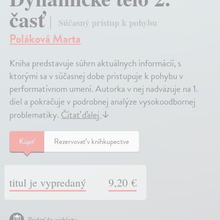
časť
Súčasný prístup k pohybu
Poláková Marta
Kniha predstavuje súhrn aktuálnych informácií, s
ktorými sa v súčasnej dobe pristupuje k pohybu v
performatívnom umení. Autorka v nej nadväzuje na 1.
diel a pokračuje v podrobnej analýze vysokoodbornej
problematiky.
Čítať ďalej
↓
Kúpiť
Rezervovať v kníhkupectve
titul je vypredaný
9,20 €
Pridať do wishlistu