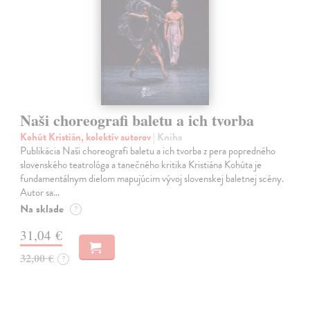
Naši choreografi baletu a ich tvorba
Kohút Kristián, kolektív autorov
| Kniha
Publikácia Naši choreografi baletu a ich tvorba z pera popredného
slovenského teatrológa a tanečného kritika Kristiána Kohúta je
fundamentálnym dielom mapujúcim vývoj slovenskej baletnej scény.
Autor sa…
Na sklade
?
31,04 €
32,00 €
?