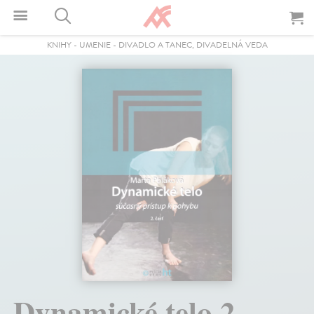
KNIHY
-
UMENIE
-
DIVADLO A TANEC, DIVADELNÁ VEDA
Dynamické telo 2.