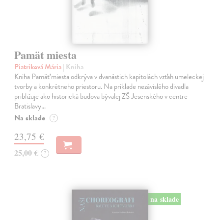
Pamät miesta
Piatriková Mária
| Kniha
Kniha Pamäť miesta odkrýva v dvanástich kapitolách vzťah umeleckej
tvorby a konkrétneho priestoru. Na príklade nezávislého divadla
približuje ako historická budova bývalej ZŠ Jesenského v centre
Bratislavy…
Na sklade
?
23,75 €
25,00 €
?
na sklade