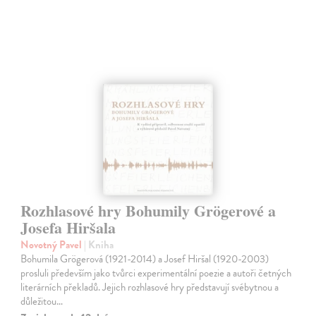
Rozhlasové hry Bohumily Grögerové a
Josefa Hiršala
Novotný Pavel
| Kniha
Bohumila Grögerová (1921-2014) a Josef Hiršal (1920-2003)
prosluli především jako tvůrci experimentální poezie a autoři četných
literárních překladů. Jejich rozhlasové hry představují svébytnou a
důležitou…