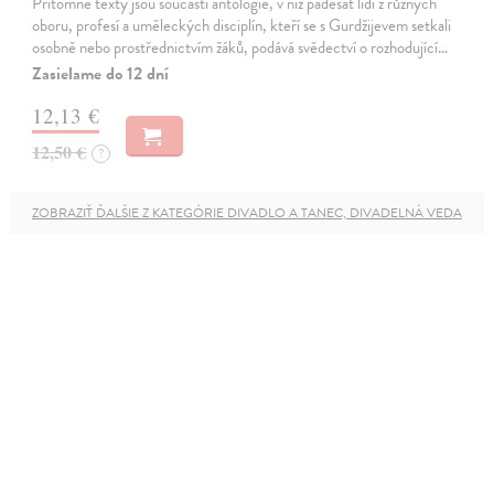
Přítomné texty jsou součástí antologie, v níž padesát lidí z různých
oboru, profesí a uměleckých disciplín, kteří se s Gurdžijevem setkali
osobně nebo prostřednictvím žáků, podává svědectví o rozhodující…
Zasielame do 12 dní
12,13 €
12,50 €
?
ZOBRAZIŤ ĎALŠIE Z KATEGÓRIE DIVADLO A TANEC, DIVADELNÁ VEDA