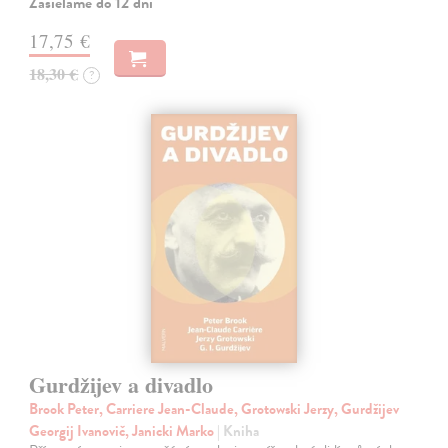
Zasielame do 12 dní
17,75 €
18,30 €
?
Gurdžijev a divadlo
Brook Peter, Carriere Jean-Claude, Grotowski Jerzy, Gurdžijev
Georgij Ivanovič, Janicki Marko
| Kniha