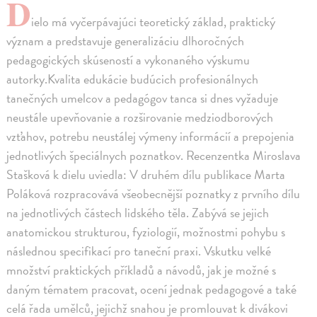
D
ielo má vyčerpávajúci teoretický základ, praktický
význam a predstavuje generalizáciu dlhoročných
pedagogických skúseností a vykonaného výskumu
autorky.Kvalita edukácie budúcich profesionálnych
tanečných umelcov a pedagógov tanca si dnes vyžaduje
neustále upevňovanie a rozširovanie medziodborových
vzťahov, potrebu neustálej výmeny informácií a prepojenia
jednotlivých špeciálnych poznatkov. Recenzentka Miroslava
Stašková k dielu uviedla: V druhém dílu publikace Marta
Poláková rozpracovává všeobecnější poznatky z prvního dílu
na jednotlivých částech lidského těla. Zabývá se jejich
anatomickou strukturou, fyziologií, možnostmi pohybu s
následnou specifikací pro taneční praxi. Vskutku velké
množství praktických příkladů a návodů, jak je možné s
daným tématem pracovat, ocení jednak pedagogové a také
celá řada umělců, jejichž snahou je promlouvat k divákovi