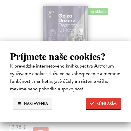
na sklade
Príjmete naše cookies?
K prevádzke internetového kníhkupectva Artforum
využívame cookies slúžiace na zabezpečenie a meranie
Dezorzovo lútkové divadlo
funkčnosti, marketingové účely a zaistenie vášho
Dezorz Gejza
| Kniha
maximálneho pohodlia a spokojnosti.
Kniha o Dezorzovom lútkovom divadle mapuje viac ako dve
desaťročia existencie jedného z najvýraznejších slovenských
nezávislých bábkových súborov. Obsahuje fotografie, spomienky,
NASTAVENIA
SÚHLASÍM
výtvarné návrhy, texty…
Na sklade
?
17,75 €