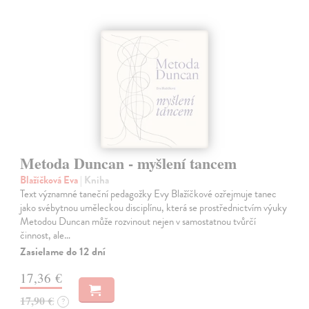
Metoda Duncan - myšlení tancem
Blažíčková Eva
| Kniha
Text významné taneční pedagožky Evy Blažíčkové ozřejmuje tanec
jako svébytnou uměleckou disciplínu, která se prostřednictvím výuky
Metodou Duncan může rozvinout nejen v samostatnou tvůrčí
činnost, ale…
Zasielame do 12 dní
17,36 €
17,90 €
?