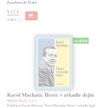
Zasielame do 12 dní
9,12 €
9,40 €
?
na sklade
Karol Machata. Herec v zrkadle dejín
Mišovic Karol
| Kniha
Publikácia Karola Mišovica "Karol Machata. Herec v zrkadle dejín"