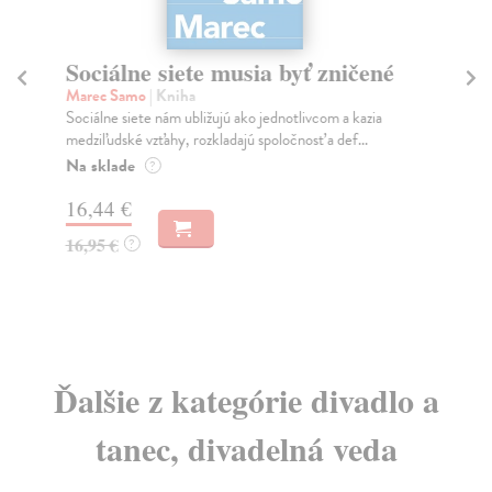
Sociálne siete musia byť zničené
S
K
Marec Samo
| Kniha
Sociálne siete nám ubližujú ako jednotlivcom a kazia
Mik
medziľudské vzťahy, rozkladajú spoločnosť a def...
Mon
o k
Na sklade
?
Na
16,44 €
23
16,95 €
?
24
Ďalšie z kategórie divadlo a
tanec, divadelná veda