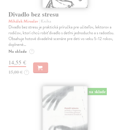
Divadlo bez stresu
Mihálek Miroslav
| Kniha
Divadlo bez stresu je praktická príručka pre učiteľov, lektorov a
rodičov, ktorí chcú robiť divadlo s deťmi jednoducho a s radosťou.
Obsahuje hotové divadelné scenáre pre deti vo veku 5-12 rokov,
doplnené…
Na sklade
?
14,55 €
15,00 €
?
na sklade