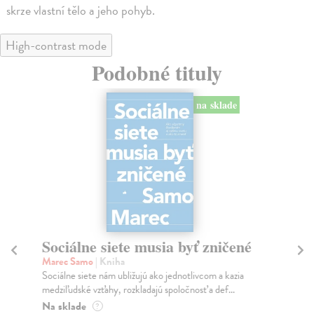
skrze vlastní tělo a jeho pohyb.
High-contrast mode
Podobné tituly
na sklade
Sociálne siete musia byť zničené
S
K
Marec Samo
| Kniha
Sociálne siete nám ubližujú ako jednotlivcom a kazia
Mik
medziľudské vzťahy, rozkladajú spoločnosť a def...
Mon
o k
Na sklade
?