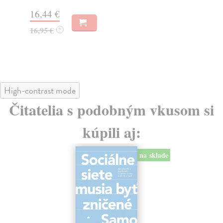
Na
16,44 €
23
16,95 €
?
24
High-contrast mode
Čitatelia s podobným vkusom si
kúpili aj:
na sklade