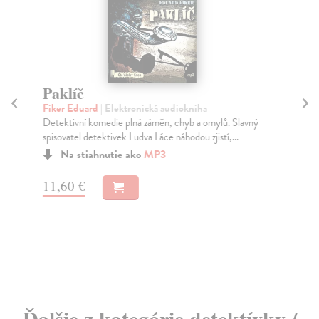
Paklíč
H
Fiker Eduard
| Elektronická audiokniha
Ga
Detektivní komedie plná záměn, chyb a omylů. Slavný
Cor
spisovatel detektivek Ludva Láce náhodou zjistí,...
syn
Na stiahnutie ako
MP3
11,60 €
30
Ďalšie z kategórie detektívky /