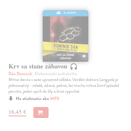
E-AUDIO
Krv sa stane zábavou
Dán Dominik
| Elektronická audiokniha
Mŕtve dievča v aute uprostred sídliska. Verdikt doktora Lengyela je
jednoznačný - mladá, zdravá, pekná, len trochu mŕtva.Smrť spôsobil
pervitín, jeden vpich do žily a život vyprchal.
Na stiahnutie ako
MP3
16,45 €