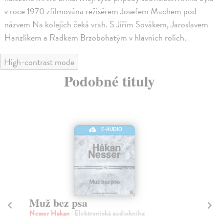
v roce 1970 zfilmována režisérem Josefem Machem pod
názvem Na kolejích čeká vrah. S Jiřím Sovákem, Jaroslavem
Hanzlíkem a Radkem Brzobohatým v hlavních rolích.
High-contrast mode
Podobné tituly
E-AUDIO
Muž bez psa
D
Nesser Hakan
| Elektronická audiokniha
Ne