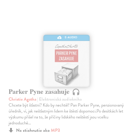
E-AUDIO
Parker Pyne zasahuje
Christie Agatha
| Elektronická audiokniha
Chcete být šťastní? Kdo by nechtěl! Pan Parker Pyne, penzionovaný
úředník, ví, jak nešťastným lidem ke štěstí dopomoci.Po desítkách let
výzkumu přišel na to, že příčiny lidského neštěstí jsou vcelku
jednoduché…
Na stiahnutie ako
MP3