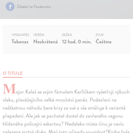
Zdielať na Facebooku
VYDAVATEĽ
VERZIA
DĹŽKA
ZVUK
Tebenas
Neskrátená
12 hod. 0 min.
Čeština
O TITULE
M
ajor Kalaš se svým fámulem Karlíčkem vyšetřují výbuch
vlaku, převážejícího velké množství peněz. Podezření na
nešťastnou náhodu bere brzy za své a vše směřuje k variantě
přepadení. Ale jak se pachatel dostal do zavřeného vagonu
hlídaného policejní eskortou? Nedaleko místa činu je navíc
nalezena mrtvá dívka. Mají tyto případy souvislost?Kniha byla