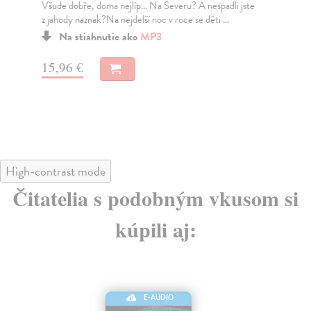
Všude dobře, doma nejlíp… Na Severu? A nespadli jste
Už 
z jahody naznak?Na nejdelší noc v roce se děti ...
roz
Aby
Na stiahnutie ako
MP3
15,96 €
15
High-contrast mode
Čitatelia s podobným vkusom si
kúpili aj:
E-AUDIO