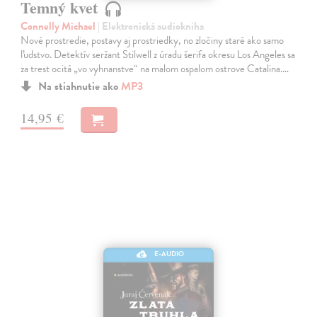
Temný kvet
Connelly Michael
| Elektronická audiokniha
Nové prostredie, postavy aj prostriedky, no zločiny staré ako samo
ľudstvo. Detektív seržant Stilwell z úradu šerifa okresu Los Angeles sa
za trest ocitá „vo vyhnanstve“ na malom ospalom ostrove Catalina.…
Na stiahnutie ako
MP3
14,95 €
E-AUDIO