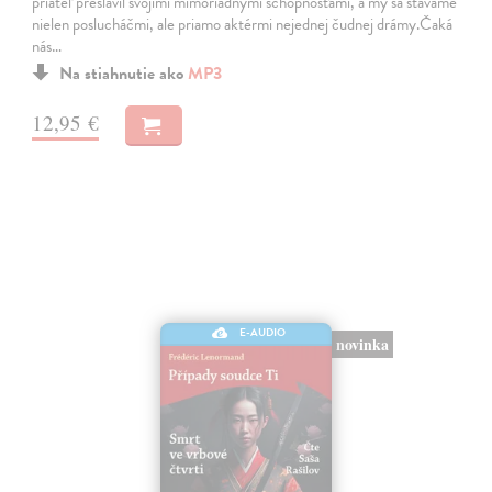
priateľ preslávil svojimi mimoriadnymi schopnosťami, a my sa stávame
nielen poslucháčmi, ale priamo aktérmi nejednej čudnej drámy.Čaká
nás…
Na stiahnutie ako
MP3
12,95 €
E-AUDIO
novinka