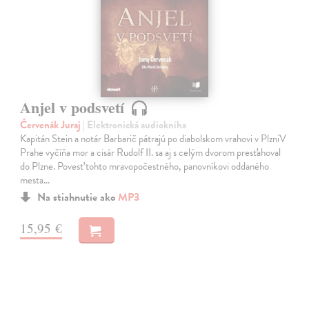
Anjel v podsvetí
Červenák Juraj
| Elektronická audiokniha
Kapitán Stein a notár Barbarič pátrajú po diabolskom vrahovi v PlzniV
Prahe vyčíňa mor a cisár Rudolf II. sa aj s celým dvorom presťahoval
do Plzne. Povesť tohto mravopočestného, panovníkovi oddaného
mesta…
Na stiahnutie ako
MP3
15,95 €