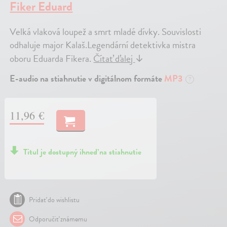
Fiker Eduard
Velká vlaková loupež a smrt mladé dívky. Souvislosti
odhaluje major Kalaš.Legendární detektivka mistra
oboru Eduarda Fikera.
Čítať ďalej
↓
E-audio na stiahnutie v digitálnom formáte
MP3
?
11,96 €
Titul je dostupný ihneď na stiahnutie
Pridať do wishlistu
Odporučiť známemu