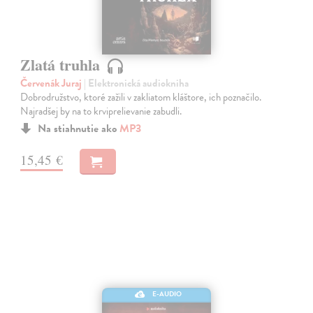
Zlatá truhla
Červenák Juraj
| Elektronická audiokniha
Dobrodružstvo, ktoré zažili v zakliatom kláštore, ich poznačilo.
Najradšej by na to krviprelievanie zabudli.
Na stiahnutie ako
MP3
15,45 €
E-AUDIO