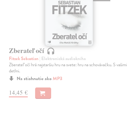
Zberateľ očí
Fitzek Sebastian
| Elektronická audiokniha
Zberateľ očí hrá najstaršiu hru na svete: hru na schovávačku. S vašimi
deťmi.
Na stiahnutie ako
MP3
14,45 €