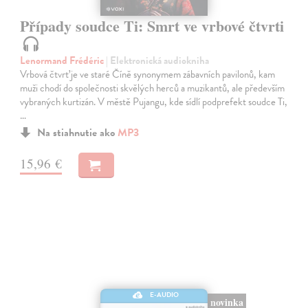
Případy soudce Ti: Smrt ve vrbové čtvrti
Lenormand Frédéric
| Elektronická audiokniha
Vrbová čtvrť je ve staré Číně synonymem zábavních pavilonů, kam
muži chodí do společnosti skvělých herců a muzikantů, ale především
vybraných kurtizán. V městě Pujangu, kde sídlí podprefekt soudce Ti,
…
Na stiahnutie ako
MP3
15,96 €
E-AUDIO
novinka