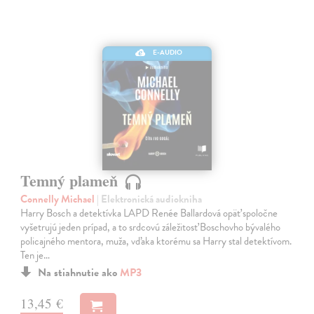
E-AUDIO
Temný plameň
Connelly Michael
| Elektronická audiokniha
Harry Bosch a detektívka LAPD Renée Ballardová opäť spoločne
vyšetrujú jeden prípad, a to srdcovú záležitosť Boschovho bývalého
policajného mentora, muža, vďaka ktorému sa Harry stal detektívom.
Ten je…
Na stiahnutie ako
MP3
13,45 €