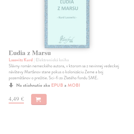
Ľudia z Marsu
Lasswitz Kurd
| Elektronická kniha
Slávny román nemeckého autora, v ktorom sa z nevinnej vedeckej
návštevy Marťanov stane pokus o kolonizáciu Zeme a boj
pozemšťanov o prežitie. Sci-fi zo Zlatého fondu SME.
Na stiahnutie ako
EPUB
a
MOBI
4,49 €