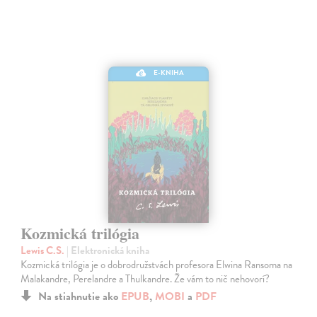
E-KNIHA
Kozmická trilógia
Lewis C.S.
| Elektronická kniha
Kozmická trilógia je o dobrodružstvách profesora Elwina Ransoma na
Malakandre, Perelandre a Thulkandre. Že vám to nič nehovorí?
Na stiahnutie ako
EPUB
,
MOBI
a
PDF