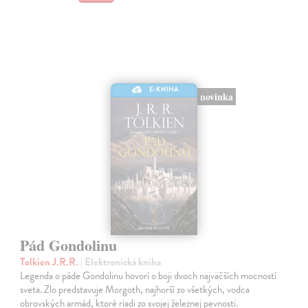
E-KNIHA
novinka
Pád Gondolinu
Tolkien J.R.R.
| Elektronická kniha
Legenda o páde Gondolinu hovorí o boji dvoch najväčších mocností
sveta. Zlo predstavuje Morgoth, najhorší zo všetkých, vodca
obrovských armád, ktoré riadi zo svojej železnej pevnosti.