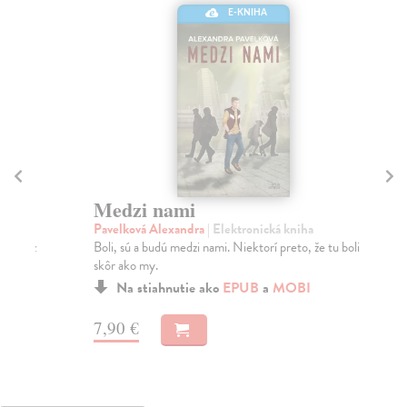
E-KNIHA
Medzi nami
D
Pavelková Alexandra
| Elektronická kniha
Krá
Boli, sú a budú medzi nami. Niektorí preto, že tu boli
Pok
skôr ako my.
fic
Na stiahnutie ako
EPUB
a
MOBI
7,90 €
9,