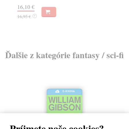
prve
18,04 €
18,99 €
?
3,
Ďalšie z kategórie fantasy / sci-fi
E-KNIHA
Príjmete naše cookies?