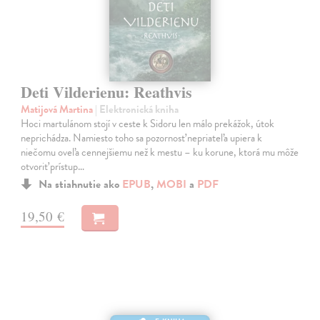
Deti Vilderienu: Reathvis
Matijová Martina
| Elektronická kniha
Hoci martulánom stojí v ceste k Sidoru len málo prekážok, útok
neprichádza. Namiesto toho sa pozornosť nepriateľa upiera k
niečomu oveľa cennejšiemu než k mestu – ku korune, ktorá mu môže
otvoriť prístup…
Na stiahnutie ako
EPUB
,
MOBI
a
PDF
19,50 €