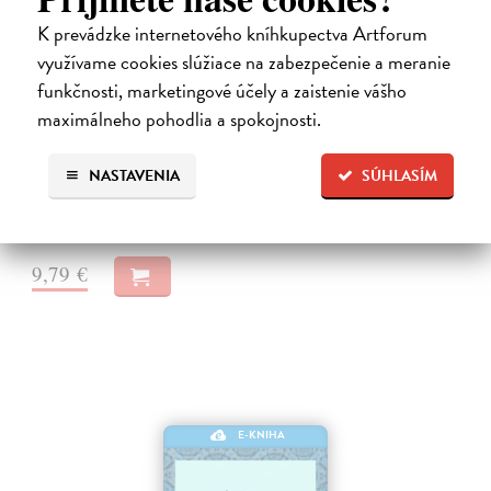
K prevádzke internetového kníhkupectva Artforum
využívame cookies slúžiace na zabezpečenie a meranie
funkčnosti, marketingové účely a zaistenie vášho
Neuromant
maximálneho pohodlia a spokojnosti.
Gibson William
| Elektronická kniha
Základné dielo kyberpunku, klasika sci-fi a jedna z najsilnejších vízií
budúcnosti Matrix je svet vo svete, globálny konsenzus, prelud,
NASTAVENIA
SÚHLASÍM
vyjadrenie každého jedného dátového bajtu v kyberpriestore. Henry…
Na stiahnutie ako
EPUB
,
MOBI
a
PDF
9,79 €
E-KNIHA