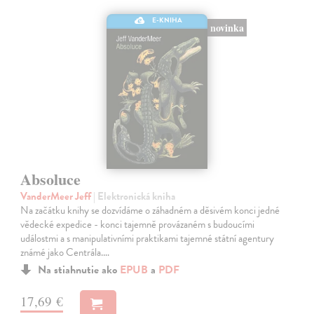
E-KNIHA
novinka
Absoluce
VanderMeer Jeff
| Elektronická kniha
Na začátku knihy se dozvídáme o záhadném a děsivém konci jedné
vědecké expedice - konci tajemně provázaném s budoucími
událostmi a s manipulativními praktikami tajemné státní agentury
známé jako Centrála.…
Na stiahnutie ako
EPUB
a
PDF
17,69 €