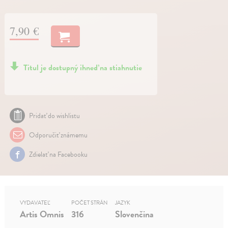
7,90 €
Titul je dostupný ihneď na stiahnutie
Pridať do wishlistu
Odporučiť známemu
Zdielať na Facebooku
VYDAVATEĽ
POČET STRÁN
JAZYK
Artis Omnis
316
Slovenčina