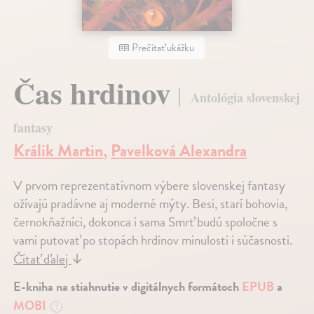
Prečítať ukážku
Čas hrdinov
Antológia slovenskej
fantasy
Králik Martin
,
Pavelková Alexandra
V prvom reprezentatívnom výbere slovenskej fantasy
ožívajú pradávne aj moderné mýty. Besi, starí bohovia,
černokňažníci, dokonca i sama Smrť budú spoločne s
vami putovať po stopách hrdinov minulosti i súčasnosti.
Čítať ďalej
↓
E-kniha na stiahnutie v digitálnych formátoch
EPUB
a
MOBI
?