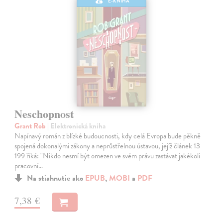
E-KNIHA
Neschopnost
Grant Rob
| Elektronická kniha
Napínavý román z blízké budoucnosti, kdy celá Evropa bude pěkně
spojená dokonalými zákony a neprůstřelnou ústavou, jejíž článek 13
199 říká: "Nikdo nesmí být omezen ve svém právu zastávat jakékoli
pracovní…
Na stiahnutie ako
EPUB
,
MOBI
a
PDF
7,38 €