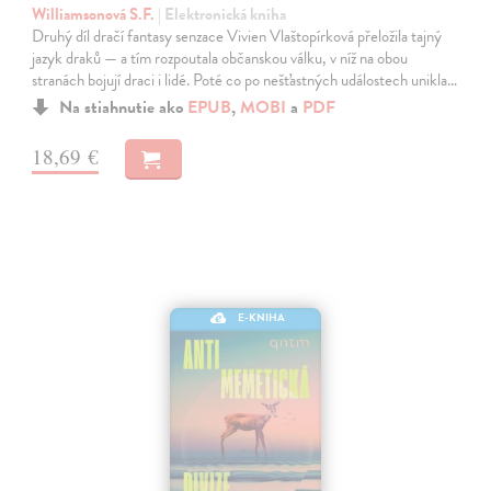
Williamsonová S.F.
| Elektronická kniha
Druhý díl dračí fantasy senzace Vivien Vlaštopírková přeložila tajný
jazyk draků — a tím rozpoutala občanskou válku, v níž na obou
stranách bojují draci i lidé. Poté co po nešťastných událostech unikla…
Na stiahnutie ako
EPUB
,
MOBI
a
PDF
18,69 €
E-KNIHA