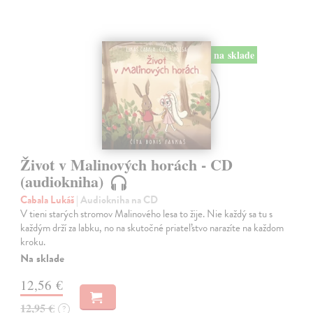
na sklade
Život v Malinových horách - CD
(audiokniha)
Cabala Lukáš
| Audiokniha na CD
V tieni starých stromov Malinového lesa to žije. Nie každý sa tu s
každým drží za labku, no na skutočné priateľstvo narazíte na každom
kroku.
Na sklade
12,56 €
12,95 €
?