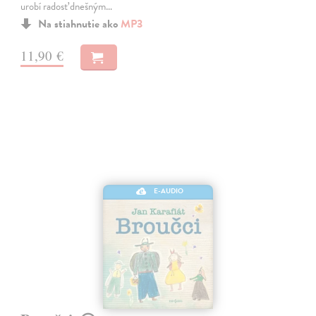
urobí radosť dnešným…
Na stiahnutie ako
MP3
11,90 €
E-AUDIO