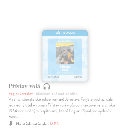
E-AUDIO
Přístav volá
Foglar Jaroslav
| Elektronická audiokniha
V rámci sběratelské edice románů Jaroslava Foglara vychází další
jedinečný titul – román Přístav volá v původní textové verzi z roku
1934 s doplněnými kapitolami, které Foglar připsal pro vydání v
roce…
Na stiahnutie ako
MP3