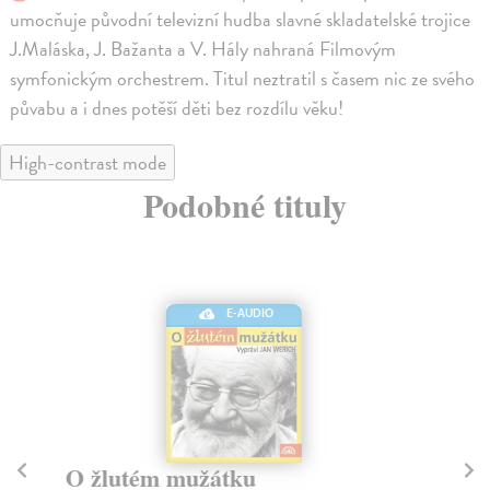
umocňuje původní televizní hudba slavné skladatelské trojice
J.Maláska, J. Bažanta a V. Hály nahraná Filmovým
symfonickým orchestrem. Titul neztratil s časem nic ze svého
půvabu a i dnes potěší děti bez rozdílu věku!
High-contrast mode
Podobné tituly
E-AUDIO
O žlutém mužátku
D