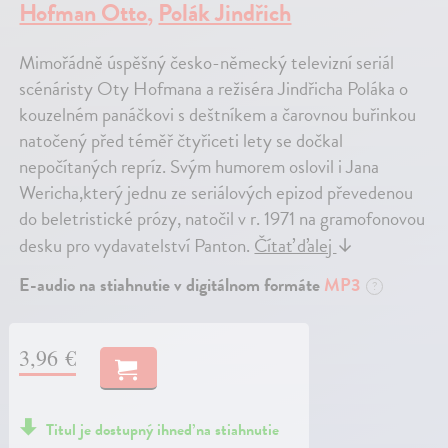
Hofman Otto
,
Polák Jindřich
Mimořádně úspěšný česko-německý televizní seriál
scénáristy Oty Hofmana a režiséra Jindřicha Poláka o
kouzelném panáčkovi s deštníkem a čarovnou buřinkou
natočený před téměř čtyřiceti lety se dočkal
nepočítaných repríz. Svým humorem oslovil i Jana
Wericha,který jednu ze seriálových epizod převedenou
do beletristické prózy, natočil v r. 1971 na gramofonovou
desku pro vydavatelství Panton.
Čítať ďalej
↓
E-audio na stiahnutie v digitálnom formáte
MP3
?
3,96 €
Titul je dostupný ihneď na stiahnutie