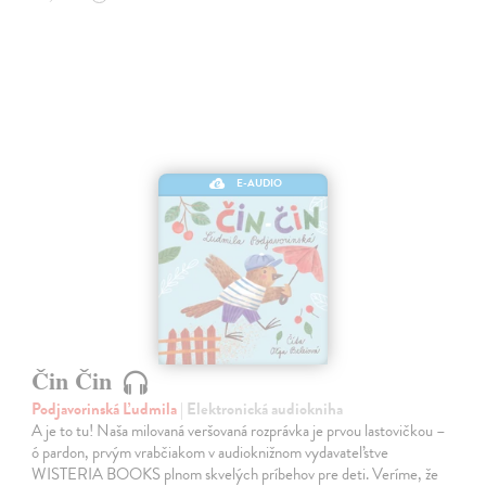
E-AUDIO
Čin Čin
Podjavorinská Ľudmila
| Elektronická audiokniha
A je to tu! Naša milovaná veršovaná rozprávka je prvou lastovičkou –
ó pardon, prvým vrabčiakom v audioknižnom vydavateľstve
WISTERIA BOOKS plnom skvelých príbehov pre deti. Veríme, že