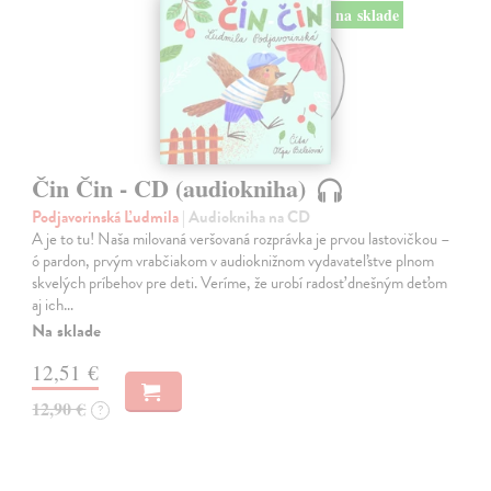
na sklade
Čin Čin - CD (audiokniha)
Podjavorinská Ľudmila
| Audiokniha na CD
A je to tu! Naša milovaná veršovaná rozprávka je prvou lastovičkou –
ó pardon, prvým vrabčiakom v audioknižnom vydavateľstve plnom
skvelých príbehov pre deti. Veríme, že urobí radosť dnešným deťom
aj ich…
Na sklade
12,51 €
12,90 €
?