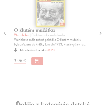
O žlutém mužátku
G
(
Werich Jan
| Elektronická audiokniha
Werichova málo známá pohádka O žlutém mužátku
We
byla zařazena do knížky Lincoln 1933, která vyšla v ro...
Gra
pon
Na stiahnutie ako
MP3
Do
dní
3,96 €
gar
45
46
Ďalšie z kategórie detské