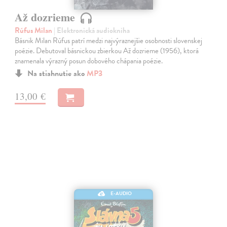
Až dozrieme
Rúfus Milan
| Elektronická audiokniha
Básnik Milan Rúfus patrí medzi najvýraznejšie osobnosti slovenskej
poézie. Debutoval básnickou zbierkou Až dozrieme (1956), ktorá
znamenala výrazný posun dobového chápania poézie.
Na stiahnutie ako
MP3
13,00 €
E-AUDIO