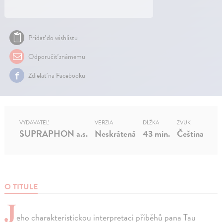
Pridať do wishlistu
Odporučiť známemu
Zdielať na Facebooku
VYDAVATEĽ
VERZIA
DĹŽKA
ZVUK
SUPRAPHON a.s.
Neskrátená
43 min.
Čeština
O TITULE
J
eho charakteristickou interpretaci příběhů pana Tau