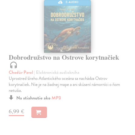
E-AUDIO
Dobrodružstvo na Ostrove korytnačiek
Chodúr Pavel
| Elektronická audiokniha
Uprostred šíreho Atlantického oceána sa nachádza Ostrov
korytnačiek. Nie je na žiadnej mape a ani skúsení námorníci o ňom
netušia.
Na stiahnutie ako
MP3
6,99 €