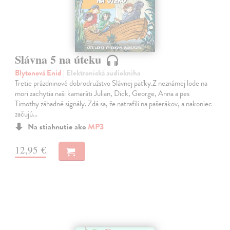
Slávna 5 na úteku
Blytonová Enid
| Elektronická audiokniha
Tretie prázdninové dobrodružstvo Slávnej päťky.Z neznámej lode na
mori zachytia naši kamaráti Julian, Dick, George, Anna a pes
Timothy záhadné signály. Zdá sa, že natrafili na pašerákov, a nakoniec
začujú…
Na stiahnutie ako
MP3
12,95 €