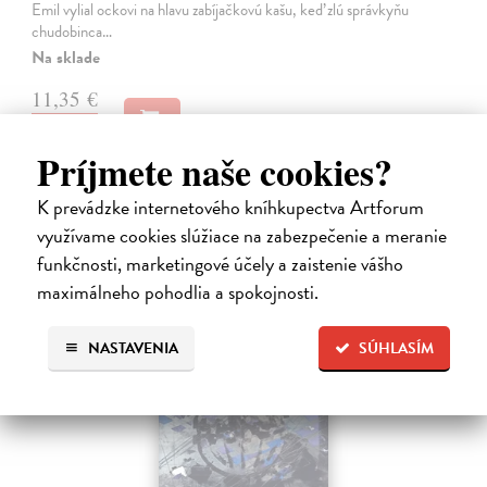
Emil vylial ockovi na hlavu zabíjačkovú kašu, keď zlú správkyňu
chudobinca…
Na sklade
11,35 €
11,95 €
?
Príjmete naše cookies?
K prevádzke internetového kníhkupectva Artforum
využívame cookies slúžiace na zabezpečenie a meranie
funkčnosti, marketingové účely a zaistenie vášho
maximálneho pohodlia a spokojnosti.
E-AUDIO
novinka
NASTAVENIA
SÚHLASÍM