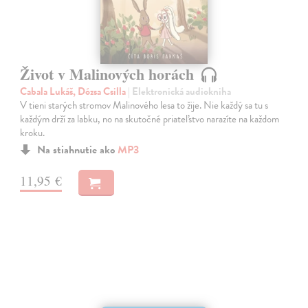
Život v Malinových horách
Cabala Lukáš, Dózsa Csilla
| Elektronická audiokniha
V tieni starých stromov Malinového lesa to žije. Nie každý sa tu s
každým drží za labku, no na skutočné priateľstvo narazíte na každom
kroku.
Na stiahnutie ako
MP3
11,95 €