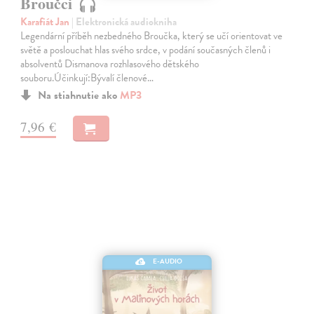
Broučci
Karafiát Jan
| Elektronická audiokniha
Legendární příběh nezbedného Broučka, který se učí orientovat ve
světě a poslouchat hlas svého srdce, v podání současných členů i
absolventů Dismanova rozhlasového dětského
souboru.Účinkují:Bývalí členové…
Na stiahnutie ako
MP3
7,96 €
E-AUDIO