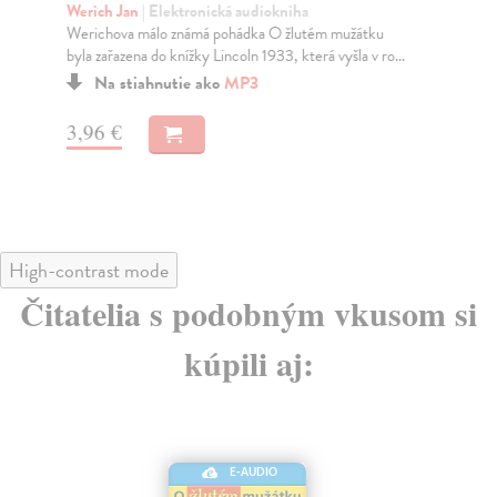
Werich Jan
| Elektronická audiokniha
We
Werichova málo známá pohádka O žlutém mužátku
V r
byla zařazena do knížky Lincoln 1933, která vyšla v ro...
kni
Na stiahnutie ako
MP3
3,96 €
5,
High-contrast mode
Čitatelia s podobným vkusom si
kúpili aj:
E-AUDIO