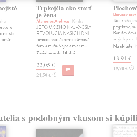
ejisté
Trpkejšia ako smrť
Plechov
je žena
Borušovičová
Táto kniha je
iha
Marneros Andreas
| Kniha
projektov, na
právěl o
JE TO MOŽNO NAJVÄČŠIA
Borušovičová 
o nejisté
REVOLÚCIA NAŠICH DNÍ:
svojich posled
ý román
rovnocennosť a rovnoprávnosť
ženy a muža. Vojna a mier m...
Na sklade
Zasielame do 14 dní
18,91 €
22,05 €
19,90 €
?
24,50 €
?
atelia s podobným vkusom si kúpili