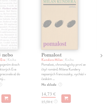
é nebo
Pomalost
Sl
pr
 Eva
| Kniha
Kundera Milan
| Kniha
sm
 spojením dvoch
Pomalost, chronologicky první ze
 ktorých Eva
čtyř románů Milana Kundery
Mik
pracovala až do
napsaných francouzsky, vychází v
Mon
ný...
českém ...
publ
Na sklade
kľú
?
?
hist
14,73 €
Na 
15,50 €
?
23