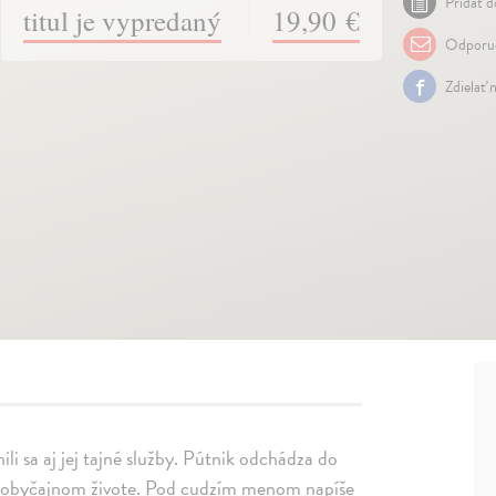
Pridať d
titul je vypredaný
19,90 €
Odporuč
Zdielať 
i sa aj jej tajné služby. Pútnik odchádza do
, obyčajnom živote. Pod cudzím menom napíše