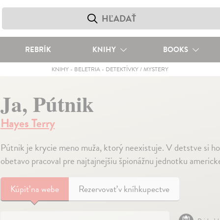
REBRÍK
KNIHY
BOOKS
KNIHY
-
BELETRIA
-
DETEKTÍVKY / MYSTERY
Ja, Pútnik
Hayes Terry
Pútnik je krycie meno muža, ktorý neexistuje. V detstve si h
obetavo pracoval pre najtajnejšiu špionážnu jednotku americke
Kúpiť
na webe
Rezervovať v kníhkupectve