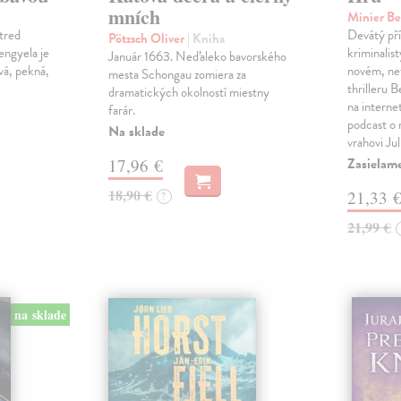
mních
Minier B
tred
Devátý pří
Pötzsch Oliver
| Kniha
Lengyela je
kriminalis
Január 1663. Neďaleko bavorského
vá, pekná,
novém, ne
mesta Schongau zomiera za
thrilleru 
dramatických okolností miestny
na interne
farár.
podcast o
Na sklade
vrahovi Ju
Zasielam
17,96 €
18,90 €
21,33 
?
21,99 €
na sklade