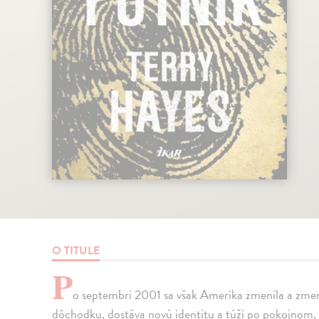
O TITULE
P
o septembri 2001 sa však Amerika zmenila a zmenil
dôchodku, dostáva novú identitu a túži po pokojnom