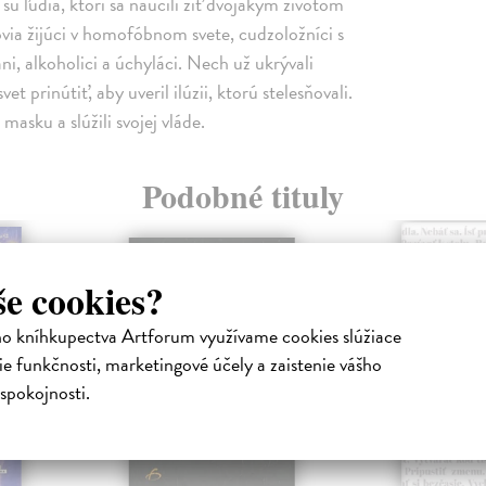
 sú ľudia, ktorí sa naučili žiť dvojakým životom
ovia žijúci v homofóbnom svete, cudzoložníci s
, alkoholici a úchyláci. Nech už ukrývali
 prinútiť, aby uveril ilúzii, ktorú stelesňovali.
 masku a slúžili svojej vláde.
Podobné tituly
še cookies?
ho kníhkupectva Artforum využívame cookies slúžiace
e funkčnosti, marketingové účely a zaistenie vášho
spokojnosti.