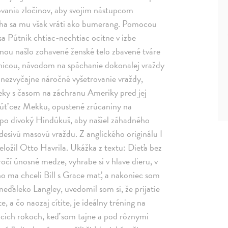
ovania zločinov, aby svojim nástupcom
iha sa mu však vráti ako bumerang. Pomocou
sa Pútnik chtiac-nechtiac ocitne v izbe
inou našlo zohavené ženské telo zbavené tváre
ebnicou, návodom na spáchanie dokonalej vraždy
o nezvyčajne náročné vyšetrovanie vraždy,
eky s časom na záchranu Ameriky pred jej
 púť cez Mekku, opustené zrúcaniny na
ž po divoký Hindúkuš, aby našiel záhadného
desivú masovú vraždu. Z anglického originálu I
ložil Otto Havrila. Ukážka z textu: Dieťa bez
kročí únosné medze, vyhrabe si v hlave dieru, v
ho ma chceli Bill s Grace mať, a nakoniec som
 neďaleko Langley, uvedomil som si, že prijatie
, a čo naozaj cítite, je ideálny tréning na
úcich rokoch, keď som tajne a pod rôznymi