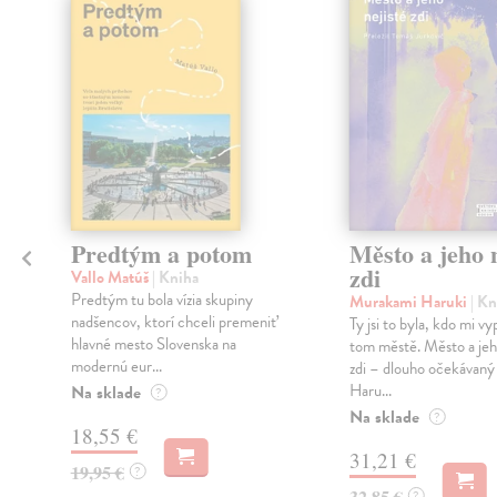
Predtým a potom
Město a jeho n
zdi
Vallo Matúš
| Kniha
Predtým tu bola vízia skupiny
Murakami Haruki
| Kn
nadšencov, ktorí chceli premeniť
Ty jsi to byla, kdo mi vy
hlavné mesto Slovenska na
tom městě. Město a jeh
modernú eur...
zdi – dlouho očekávan
Haru...
Na sklade
?
Na sklade
?
18,55 €
31,21 €
19,95 €
?
32,85 €
?