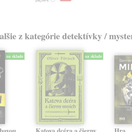
alšie z kategórie detektívky / myste
na sklade
na sklade
ábavou
Katova dcéra a čierny
Hra