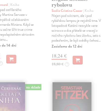
rybolovu
ernard
| Kniha
pad ostříleného
Scalia Cristina Cassar
| Kniha
ty Martina Servaze v
Nejen pod svícnem, ale i pod
trpělivě očekávaném
rybářskou lampou je největší tma. V
Bernarda Miniera. Když se
listopadové Katánii nezvykle vane
tu začne šířit true crime
scirocco a dva přátelé se vracejí z
 nepolapitelném sériovém
nočního rybolovu bez úlovku, zato s
lianu…
podezřením, že byli svědky čehosi…
e do 14 dní
Zasielame do 12 dní
€
18,24 €
?
18,80 €
?
na sklade