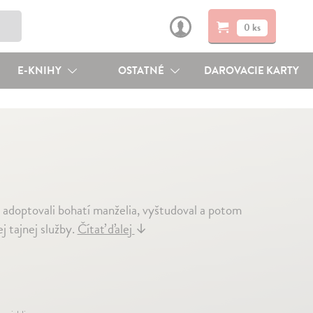
0 ks
E-KNIHY
OSTATNÉ
DAROVACIE KARTY
o adoptovali bohatí manželia, vyštudoval a potom
j tajnej služby.
Čítať ďalej
↓