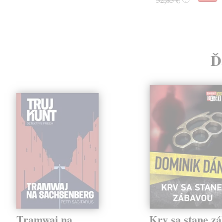
Ď
Tramwaj na
Krv sa stane z