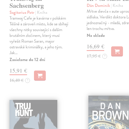
Sachsenberg
Dán Dominik
| Kniha
Mŕtve dievča v aute upros
Sagitarius Petr
| Kniha
sídliska. Verdikt doktora 
Tramwaj Cafe je kavárna v polském
jednoznačný - mladá, zdra
Těšíně a zároveň místo, kde se sbíhají
len trochu mŕtva.
všechny nitky související s dalším
Na sklade
brutálním zločinem, který musí
vyřešit Roman Saran, major
16,69 €
ostravské kriminálky, a jeho tým.
Jak…
17,95 €
?
Zasielame do 12 dní
15,91 €
16,40 €
?