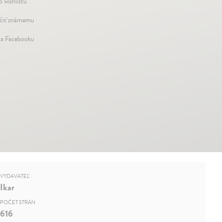
o wishlistu
iť známemu
na Facebooku
VYDAVATEĽ
Ikar
POČET STRÁN
616