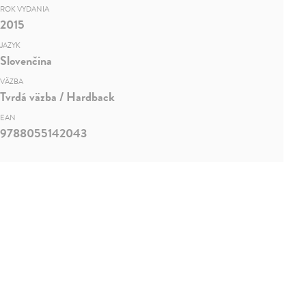
ROK VYDANIA
2015
JAZYK
Slovenčina
VÄZBA
Tvrdá väzba / Hardback
EAN
9788055142043