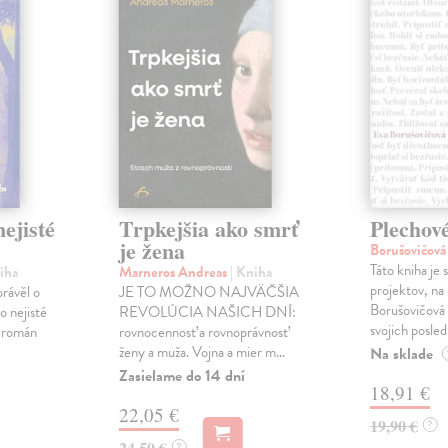
ejisté
Trpkejšia ako smrť
Plechov
je žena
Borušovičová
Táto kniha je
iha
Marneros Andreas
| Kniha
projektov, na
právěl o
JE TO MOŽNO NAJVÄČŠIA
Borušovičová 
o nejisté
REVOLÚCIA NAŠICH DNÍ:
svojich posled
ý román
rovnocennosť a rovnoprávnosť
ženy a muža. Vojna a mier m...
Na sklade
Zasielame do 14 dní
18,91 €
22,05 €
19,90 €
?
24,50 €
?