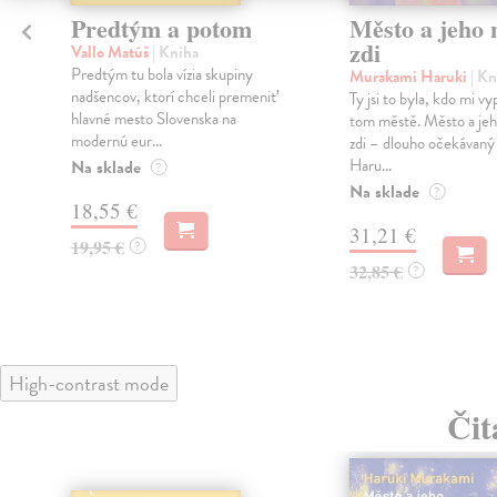
Predtým a potom
Město a jeho n
zdi
Vallo Matúš
| Kniha
Predtým tu bola vízia skupiny
Murakami Haruki
| Kn
nadšencov, ktorí chceli premeniť
Ty jsi to byla, kdo mi vy
hlavné mesto Slovenska na
tom městě. Město a jeh
modernú eur...
zdi – dlouho očekávan
Haru...
Na sklade
?
Na sklade
?
18,55 €
31,21 €
19,95 €
?
32,85 €
?
High-contrast mode
Čit