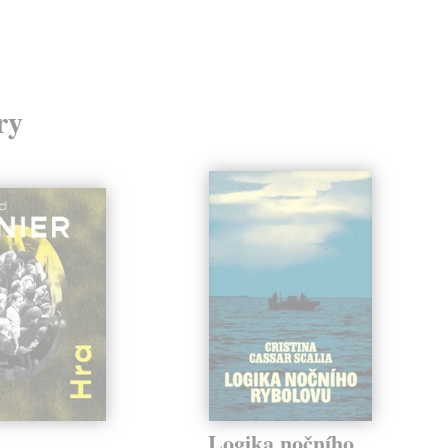
24,
ry
Logika nočního