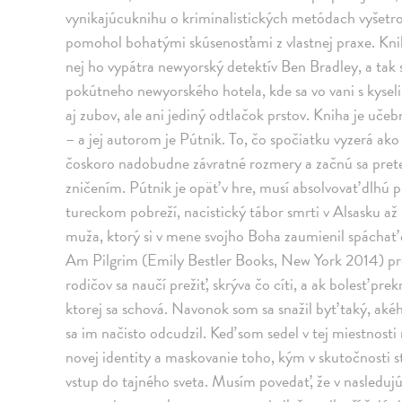
vynikajúcuknihu o kriminalistických metódach vyšetr
pomohol bohatými skúsenosťami z vlastnej praxe. Kn
nej ho vypátra newyorský detektív Ben Bradley, a tak 
pokútneho newyorského hotela, kde sa vo vani s kysel
aj zubov, ale ani jediný odtlačok prstov. Kniha je uč
– a jej autorom je Pútnik. To, čo spočiatku vyzerá ak
čoskoro nadobudne závratné rozmery a začnú sa pret
zničením. Pútnik je opäť v hre, musí absolvovať dlhú
tureckom pobreží, nacistický tábor smrti v Alsasku a
muža, ktorý si v mene svojho Boha zaumienil spáchať 
Am Pilgrim (Emily Bestler Books, New York 2014) pre
rodičov sa naučí prežiť, skrýva čo cíti, a ak bolesť pre
ktorej sa schová. Navonok som sa snažil byť taký, aké
sa im načisto odcudzil. Keď som sedel v tej miestnosti
novej identity a maskovanie toho, kým v skutočnosti ste
vstup do tajného sveta. Musím povedať, že v nasleduj