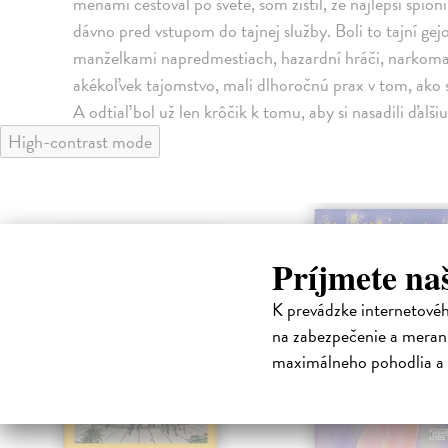
menami cestoval po svete, som zistil, že najlepší špióni
dávno pred vstupom do tajnej služby. Boli to tajní gej
manželkami napredmestiach, hazardní hráči, narkomani
akékoľvek tajomstvo, mali dlhoročnú prax v tom, ako svet
A odtiaľ bol už len krôčik k tomu, aby si nasadili ďalšiu
High-contrast mode
Príjmete na
K prevádzke internetové
na zabezpečenie a merani
maximálneho pohodlia a 