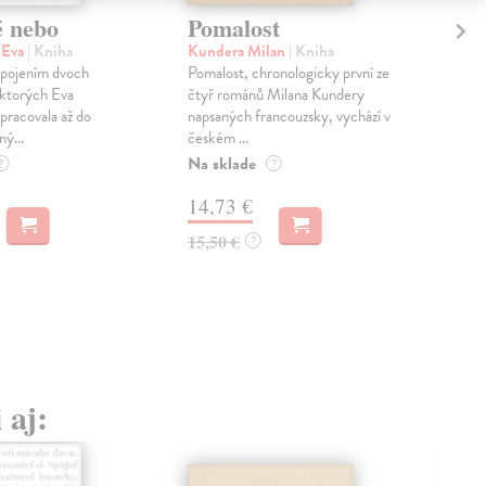
é nebo
Pomalost
Sl
pr
 Eva
| Kniha
Kundera Milan
| Kniha
sm
 spojením dvoch
Pomalost, chronologicky první ze
 ktorých Eva
čtyř románů Milana Kundery
Mik
pracovala až do
napsaných francouzsky, vychází v
Mon
ný...
českém ...
publ
Na sklade
kľú
?
?
hist
14,73 €
Na 
15,50 €
?
23
24,
 aj: