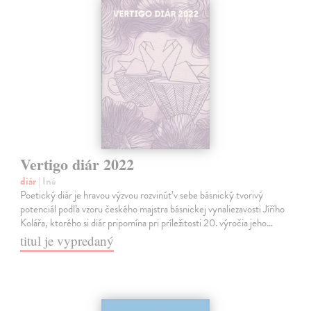
Vertigo diár 2022
diár
| Iné
Poetický diár je hravou výzvou rozvinúť v sebe básnický tvorivý
potenciál podľa vzoru českého majstra básnickej vynaliezavosti Jířího
Kolářa, ktorého si diár pripomína pri príležitosti 20. výročia jeho…
titul je vypredaný