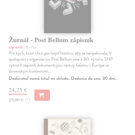
Žurnál - Post Bellum zápisník
zápisník
| Kniha
Pre tých, ktorí chcú pochopiť históriu, aby sa neopakovala. V
spolupráci s organizaciou Post Bellum sme k 80. výročiu SNP
vytvorili zápisník dokumentujúci nástup fašizmu v Európe so
slovenským kontextom…
Dodávateľ nemá titul na sklade. Dodanie do cca. 30 dní.
24,25 €
25,00 €
?