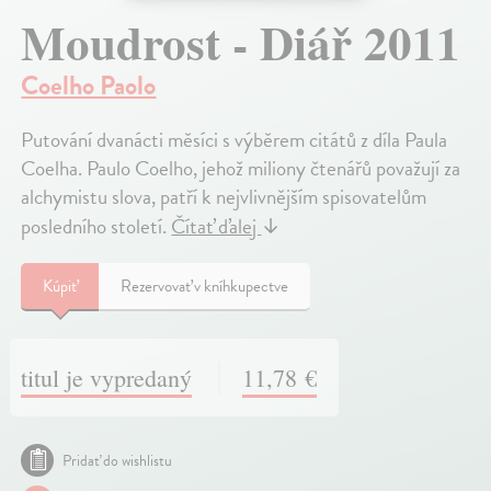
Moudrost - Diář 2011
Coelho Paolo
Putování dvanácti měsíci s výběrem citátů z díla Paula
Coelha. Paulo Coelho, jehož miliony čtenářů považují za
alchymistu slova, patří k nejvlivnějším spisovatelům
posledního století.
Čítať ďalej
↓
Kúpiť
Rezervovať v kníhkupectve
titul je vypredaný
11,78 €
Pridať do wishlistu