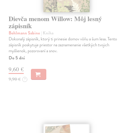
Dievča menom Willow: Môj lesný
zápisník
Bohlmann Sabine
| Kniha
Dokonalý zápisník, ktorý ti prinesie domov vôňu a šum lesa. Tento
zápisník poskytuje priestor na zaznamenanie všetkých tvojich
myšlienok, pozorovaní a snov.
Do 5 dní
9,60 €
9,90 €
?