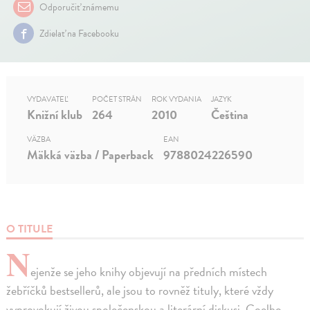
Odporučiť známemu
Zdielať na Facebooku
VYDAVATEĽ
POČET STRÁN
ROK VYDANIA
JAZYK
Knižní klub
264
2010
Čeština
VÄZBA
EAN
Mäkká väzba / Paperback
9788024226590
O TITULE
N
ejenže se jeho knihy objevují na předních místech
žebříčků bestsellerů, ale jsou to rovněž tituly, které vždy
vyprovokují živou společenskou a literární diskusi. Coelho