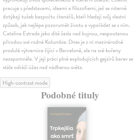
pracuje s představami, ideami a filozofiemi, jež se niterně
dotýkají tužeb bezpočtu čtenářů, kteří hledají svůj vlastní
způsob, jak nejlépe pozorumět životu a vypořádat se s ním.
Catalina Estrada jako dítě žasla nad bujnou, nespoutanou
přírodou své rodné Kolumbie. Dnes je z ní mezinárodně
proslulá výtvarnice žijící v Barceloně, ale na své kořeny
nezapomněla. V její práci plné explodujících gejzírů barev se
stále odráží úžas nad nádherou světa.
High-contrast mode
Podobné tituly