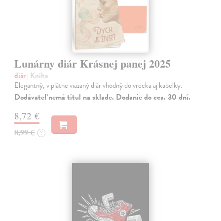
Lunárny diár Krásnej panej 2025
diár
| Kniha
Elegantný, v plátne viazaný diár vhodný do vrecka aj kabelky.
Dodávateľ nemá titul na sklade. Dodanie do cca. 30 dní.
8,72 €
8,99 €
?