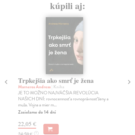
kúpili aj:
Trpkejšia ako smrť je žena
P
Marneros Andreas
| Kniha
Bor
JE TO MOŽNO NAJVÄČŠIA REVOLÚCIA
Tát
NAŠICH DNÍ: rovnocennosť a rovnoprávnosť ženy a
Bor
muža. Vojna a mier m...
Na
Zasielame do 14 dní
18
22,05 €
19
24,50 €
?