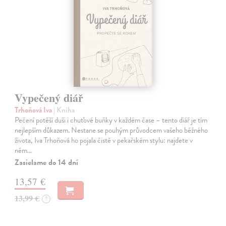
Vypečený diář
Trhoňová Iva
| Kniha
Pečení potěší duši i chuťové buňky v každém čase – tento diář je tím
nejlepším důkazem. Nestane se pouhým průvodcem vašeho běžného
života, Iva Trhoňová ho pojala čistě v pekařském stylu: najdete v
něm…
Zasielame do 14 dní
13,57 €
13,99 €
?