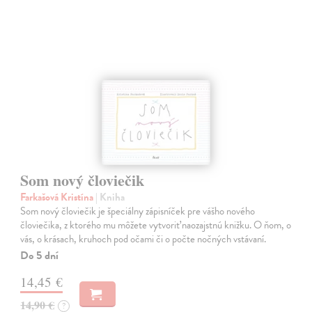
Som nový človiečik
Farkašová Kristína
| Kniha
Som nový človiečik je špeciálny zápisníček pre vášho nového
človiečika, z ktorého mu môžete vytvoriť naozajstnú knižku. O ňom, o
vás, o krásach, kruhoch pod očami či o počte nočných vstávaní.
Do 5 dní
14,45 €
14,90 €
?