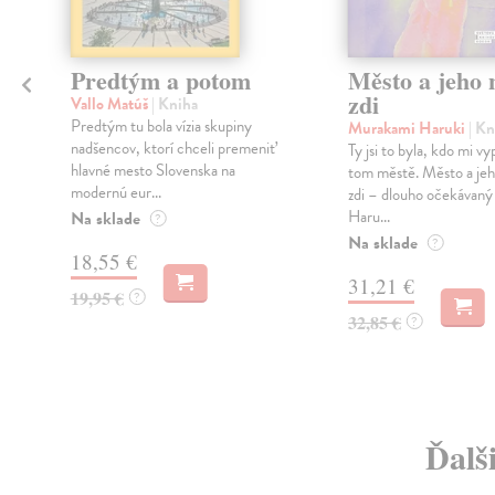
Predtým a potom
Město a jeho n
zdi
Vallo Matúš
| Kniha
Predtým tu bola vízia skupiny
Murakami Haruki
| Kn
nadšencov, ktorí chceli premeniť
Ty jsi to byla, kdo mi vy
hlavné mesto Slovenska na
tom městě. Město a jeh
modernú eur...
zdi – dlouho očekávan
Haru...
Na sklade
?
Na sklade
?
18,55 €
31,21 €
19,95 €
?
32,85 €
?
Ďalš