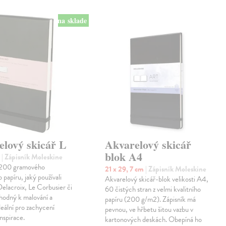
na sklade
elový skicář L
Akvarelový skicář
blok A4
m
| Zápisník Moleskine
z 200 gramového
21 x 29, 7 cm
| Zápisník Moleskine
 papíru, jaký používali
Akvarelový skicář-blok velikosti A4,
Delacroix, Le Corbusier či
60 čistých stran z velmi kvalitního
hodný k malování a
papíru (200 g/m2). Zápisník má
deální pro zachycení
pevnou, ve hřbetu šitou vazbu v
inspirace.
kartonových deskách. Obepíná ho