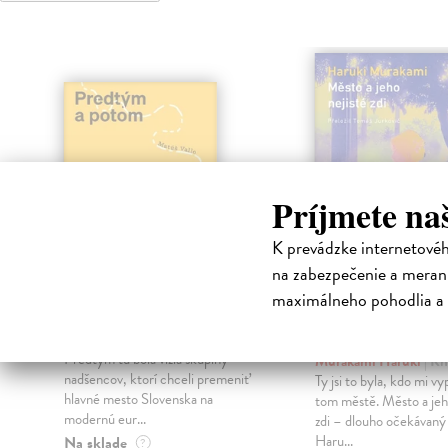
Príjmete na
K prevádzke internetové
na zabezpečenie a merani
maximálneho pohodlia a 
Predtým a potom
Město a jeho n
zdi
Vallo Matúš
| Kniha
Predtým tu bola vízia skupiny
Murakami Haruki
| Kn
nadšencov, ktorí chceli premeniť
Ty jsi to byla, kdo mi vy
hlavné mesto Slovenska na
tom městě. Město a jeh
modernú eur...
zdi – dlouho očekávan
Haru...
Na sklade
?