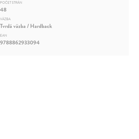
POČET STRÁN
48
VÄZBA
Tvrdá väzba / Hardback
EAN
9788862933094