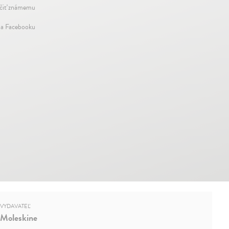
iť známemu
na Facebooku
VYDAVATEĽ
Moleskine