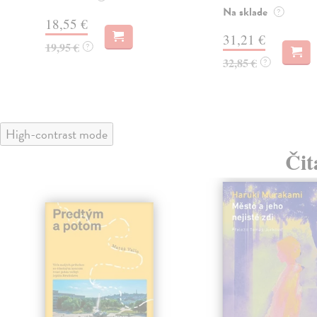
Na sklade
?
18,55 €
31,21 €
19,95 €
?
32,85 €
?
High-contrast mode
Čit