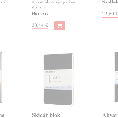
Na sklad
cení
studena, identickým po obou
stranách.
23,60 
Na sklade
20,44 €
ne
Skicář blok
Akvar