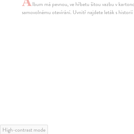
A
lbum má pevnou, ve hřbetu šitou vazbu v karton
samovolnému otevírání. Uvnitř najdete leták s histori
High-contrast mode