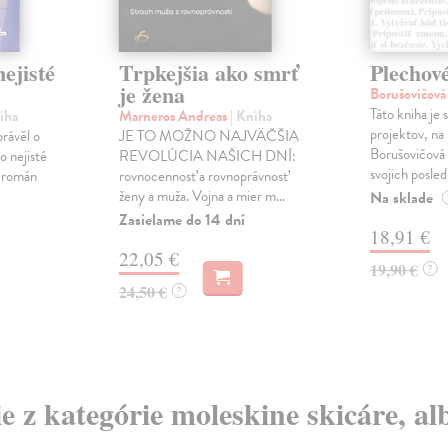
ejisté
Trpkejšia ako smrť
Plechov
je žena
Borušovičová
Táto kniha je
iha
Marneros Andreas
| Kniha
projektov, na
právěl o
JE TO MOŽNO NAJVÄČŠIA
Borušovičová 
o nejisté
REVOLÚCIA NAŠICH DNÍ:
svojich posled
ý román
rovnocennosť a rovnoprávnosť
ženy a muža. Vojna a mier m...
Na sklade
Zasielame do 14 dní
18,91 €
22,05 €
19,90 €
?
24,50 €
?
ie z kategórie moleskine skicáre, a