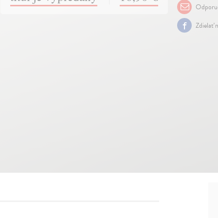
Odporuč
Zdielať 