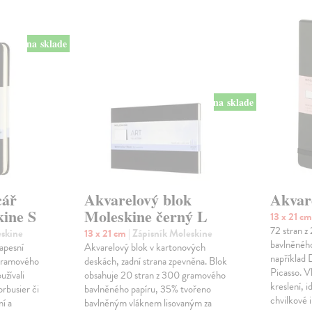
na sklade
na sklade
cář
Akvarelový blok
Akvar
kine S
Moleskine černý L
13 x 21 c
72 stran 
eskine
13 x 21 cm
| Zápisník Moleskine
bavlněného
apesní
Akvarelový blok v kartonových
například 
 gramového
deskách, zadní strana zpevněna. Blok
Picasso. V
užívali
obsahuje 20 stran z 300 gramového
kreslení, i
rbusier či
bavlněného papíru, 35% tvořeno
chvilkové 
í a
bavlněným vláknem lisovaným za