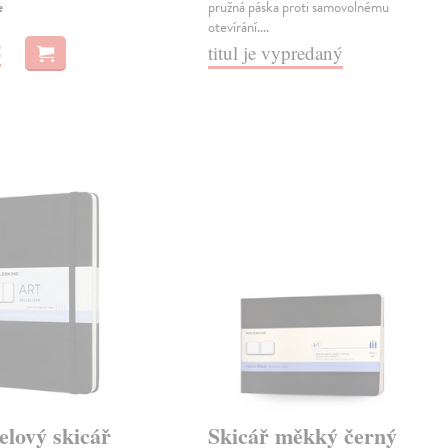
e
pružná páska proti samovolnému
otevírání.…
€
titul je vypredaný
elový skicář
Skicář měkký černý