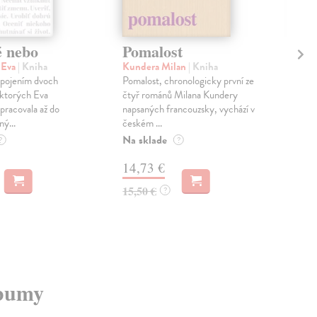
é nebo
Pomalost
Sl
pr
 Eva
| Kniha
Kundera Milan
| Kniha
sm
 spojením dvoch
Pomalost, chronologicky první ze
 ktorých Eva
čtyř románů Milana Kundery
Mik
pracovala až do
napsaných francouzsky, vychází v
Mon
ný...
českém ...
publ
Na sklade
kľú
?
?
hist
14,73 €
Na 
15,50 €
?
23
24,
lbumy