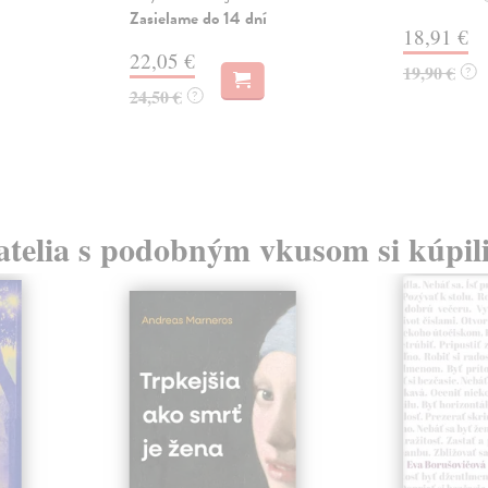
Zasielame do 14 dní
18,91 €
22,05 €
19,90 €
?
24,50 €
?
atelia s podobným vkusom si kúpili