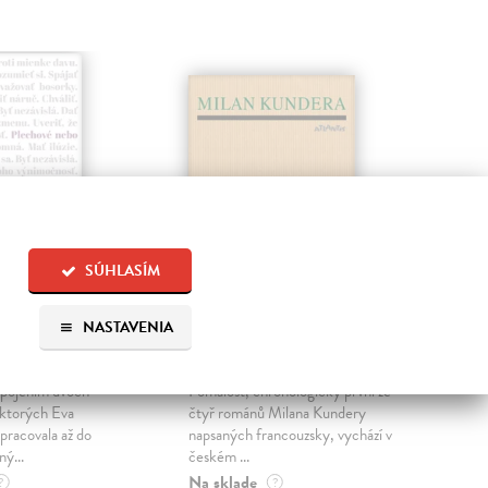
SÚHLASÍM
NASTAVENIA
é nebo
Pomalost
Sl
pr
 Eva
| Kniha
Kundera Milan
| Kniha
sm
 spojením dvoch
Pomalost, chronologicky první ze
 ktorých Eva
čtyř románů Milana Kundery
Mik
pracovala až do
napsaných francouzsky, vychází v
Mon
ný...
českém ...
publ
Na sklade
kľú
?
?