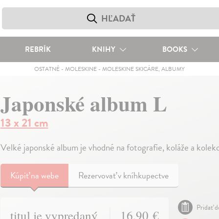
REBRÍK
KNIHY
BOOKS
OSTATNÉ
-
MOLESKINE
-
MOLESKINE SKICÁRE, ALBUMY
Japonské album L
13 x 21 cm
Velké japonské album je vhodné na fotografie, koláže a kole
Kúpiť
na webe
Rezervovať v kníhkupectve
Pridať d
titul je vypredaný
16,90 €