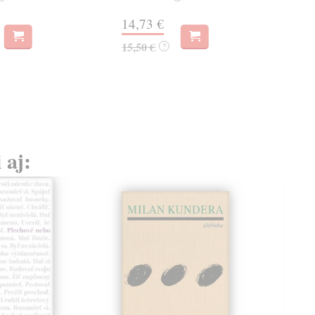
hist
14,73 €
Na 
15,50 €
?
23
24,
 aj: