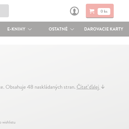
0 ks
E-KNIHY
OSTATNÉ
DAROVACIE KARTY
kce. Obsahuje 48 naskládaných stran.
Čítať ďalej
↓
o wishlistu