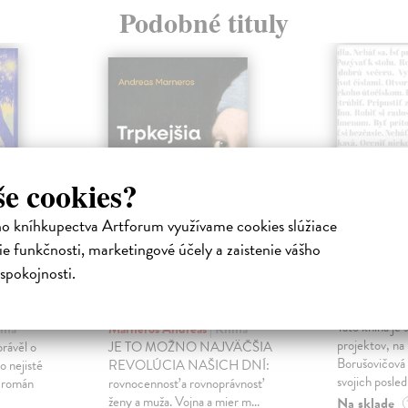
Podobné tituly
še cookies?
ho kníhkupectva Artforum využívame cookies slúžiace
e funkčnosti, marketingové účely a zaistenie vášho
spokojnosti.
ejisté
Trpkejšia ako smrť
Plechov
je žena
Borušovičová
Táto kniha je
iha
Marneros Andreas
| Kniha
projektov, na
právěl o
JE TO MOŽNO NAJVÄČŠIA
Borušovičová 
o nejisté
REVOLÚCIA NAŠICH DNÍ:
svojich posled
ý román
rovnocennosť a rovnoprávnosť
ženy a muža. Vojna a mier m...
Na sklade