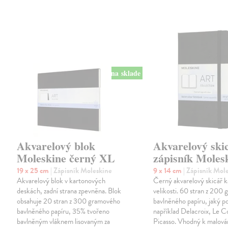
na sklade
Akvarelový blok
Akvarelový ski
Moleskine černý XL
zápisník Moles
19 x 25 cm
| Zápisník Moleskine
9 x 14 cm
| Zápisník Mol
Akvarelový blok v kartonových
Černý akvarelový skicář k
deskách, zadní strana zpevněna. Blok
velikosti. 60 stran z 200
obsahuje 20 stran z 300 gramového
bavlněného papíru, jaký po
bavlněného papíru, 35% tvořeno
například Delacroix, Le Co
bavlněným vláknem lisovaným za
Picasso. Vhodný k malován