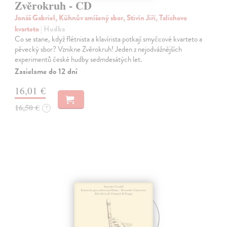
Zvěrokruh - CD
Jonáš Gabriel, Kühnův smíšený sbor, Stivín Jiří, Talichovo
kvarteto
| Hudba
Co se stane, když flétnista a klavírista potkají smyčcové kvarteto a
pěvecký sbor? Vznikne Zvěrokruh! Jeden z nejodvážnějších
experimentů české hudby sedmdesátých let.
Zasielame do 12 dní
16,01 €
16,50 €
?