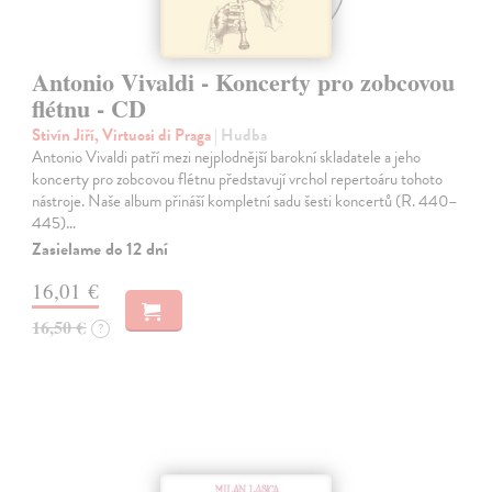
Antonio Vivaldi - Koncerty pro zobcovou
flétnu - CD
Stivín Jiří, Virtuosi di Praga
| Hudba
Antonio Vivaldi patří mezi nejplodnější barokní skladatele a jeho
koncerty pro zobcovou flétnu představují vrchol repertoáru tohoto
nástroje. Naše album přináší kompletní sadu šesti koncertů (R. 440–
445)…
Zasielame do 12 dní
16,01 €
16,50 €
?