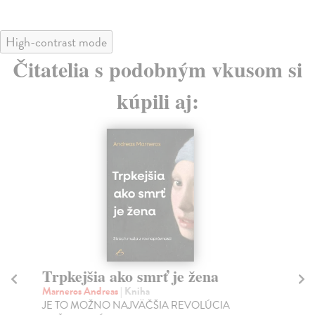
High-contrast mode
Čitatelia s podobným vkusom si
kúpili aj:
Trpkejšia ako smrť je žena
P
Marneros Andreas
| Kniha
Bor
JE TO MOŽNO NAJVÄČŠIA REVOLÚCIA
Tát