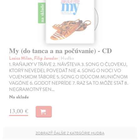
na sklade
My (do tanca a na počúvanie) - CD
Lasica Milan, Filip Jaroslav
| Hudba
1. RAŇAJKY V TRÁVE 2. NÁVŠTEVA 3. SONG O ČLOVEKU,
KTORÝ NEVEDEL POVEDAŤ NIE 4. SONG O NOCI VO
VOJENSKOM TÁBORE 5. SONG O IDÚCOM MUNIČNOM
VAGÓNE 6. GODOT NEPRÍDE 7. RAZ SA TO MÔŽE STAŤ 8.
NEGRAMOTNÝ SEN…
Na sklade
13,00 €
ZOBRAZIŤ ĎALŠIE Z KATEGÓRIE HUDBA