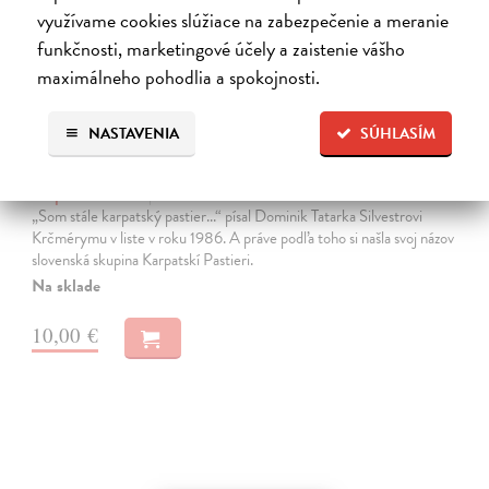
využívame cookies slúžiace na zabezpečenie a meranie
na sklade
funkčnosti, marketingové účely a zaistenie vášho
maximálneho pohodlia a spokojnosti.
NASTAVENIA
SÚHLASÍM
Karpatskí Pastieri - CD
Karpatskí Pastieri
| Hudba
„Som stále karpatský pastier...“ písal Dominik Tatarka Silvestrovi
Krčmérymu v liste v roku 1986. A práve podľa toho si našla svoj názov
slovenská skupina Karpatskí Pastieri.
Na sklade
10,00 €