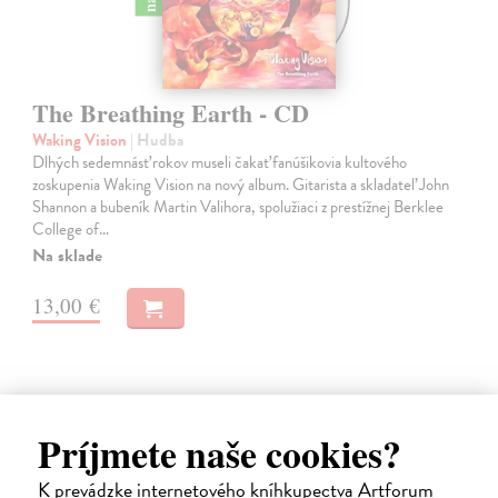
The Breathing Earth - CD
Waking Vision
| Hudba
Dlhých sedemnásť rokov museli čakať fanúšikovia kultového
zoskupenia Waking Vision na nový album. Gitarista a skladateľ John
Shannon a bubeník Martin Valihora, spolužiaci z prestížnej Berklee
College of…
Na sklade
13,00 €
Príjmete naše cookies?
K prevádzke internetového kníhkupectva Artforum