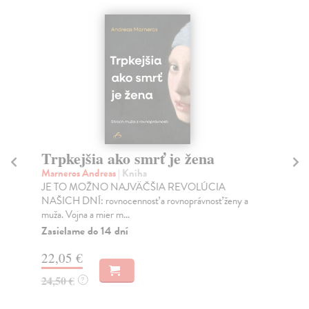
Trpkejšia ako smrť je žena
P
Marneros Andreas
| Kniha
Bor
JE TO MOŽNO NAJVÄČŠIA REVOLÚCIA
Tát
NAŠICH DNÍ: rovnocennosť a rovnoprávnosť ženy a
Bor
muža. Vojna a mier m...
Na
Zasielame do 14 dní
18
22,05 €
19
24,50 €
?