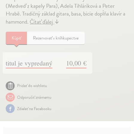
(Medveď z kapely Para), Adela Tihláriková a Peter
Hrabě. Tradičný základ gitara, basa, bicie dopĺňa klavír a
hammond.
Čítať ďalej
↓
Kúpiť
Rezervovať v kníhkupectve
titul je vypredaný
10,00 €
Pridať do wishlistu
Odporučiť známemu
Zdielať na Facebooku