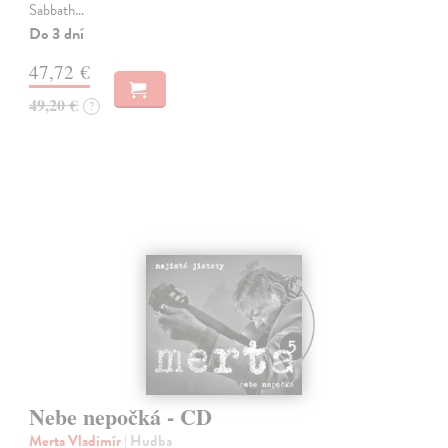
Sabbath…
Do 3 dní
47,72 €
49,20 €
?
Nebe nepočká - CD
Merta Vladimír
| Hudba