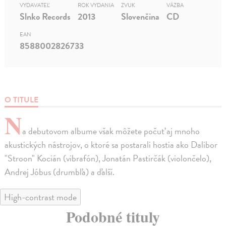
VYDAVATEĽ
ROK VYDANIA
ZVUK
VÄZBA
Slnko Records
2013
Slovenčina
CD
EAN
8588002826733
O TITULE
N
a debutovom albume však môžete počuť aj mnoho
akustických nástrojov, o ktoré sa postarali hostia ako Dalibor
"Stroon" Kocián (vibrafón), Jonatán Pastirčák (violončelo),
Andrej Jóbus (drumbľa) a ďalší.
High-contrast mode
Podobné tituly