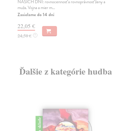
NAŠICH DNÍ: rovnocennosť a rovnoprávnosť ženy a
Bor
muža. Vojna a mier m...
Na
Zasielame do 14 dní
18
22,05 €
19
24,50 €
?
Ďalšie z kategórie hudba
na sklade