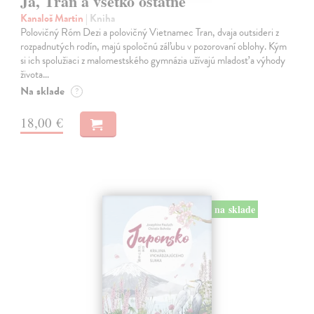
Ja, Tran a všetko ostatné
Kanaloš Martin
| Kniha
Polovičný Róm Dezi a polovičný Vietnamec Tran, dvaja outsideri z
rozpadnutých rodín, majú spoločnú záľubu v pozorovaní oblohy. Kým
si ich spolužiaci z malomestského gymnázia užívajú mladosť a výhody
života…
Na sklade
?
18,00 €
na sklade