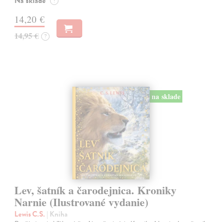
Na sklade
?
14,20 €
14,95 €
?
na sklade
Lev, šatník a čarodejnica. Kroniky
Narnie (Ilustrované vydanie)
Lewis C.S.
| Kniha