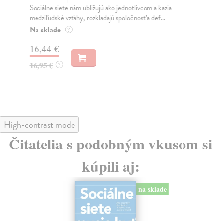
Sociálne siete nám ubližujú ako jednotlivcom a kazia
Mik
medziľudské vzťahy, rozkladajú spoločnosť a def...
Mon
o k
Na sklade
?
Na
16,44 €
23
16,95 €
?
24
High-contrast mode
Čitatelia s podobným vkusom si
kúpili aj:
na sklade