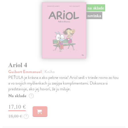
na sklade
novinka
Ariol 4
Guibert Emmanuel
| Kniha
PEŤULA je krásna a ako pekne vonia! Ariol sedí v triede rovno za ňou
a vo svojich myšlienkach ju zasýpa komplimentami. Dokonca si
predstavuje, ako jej hovorí, že ju miluje.
Na sklade
?
17,10 €
18,00 €
?