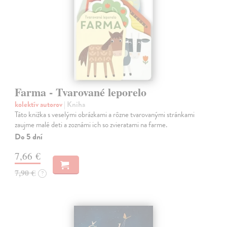
Farma - Tvarované leporelo
kolektív autorov
| Kniha
Táto knižka s veselými obrázkami a rôzne tvarovanými stránkami
zaujme malé deti a zoznámi ich so zvieratami na farme.
Do 5 dní
7,66 €
7,90 €
?