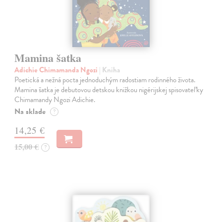
Mamina šatka
Adichie Chimamanda Ngozi
| Kniha
Poetická a nežná pocta jednoduchým radostiam rodinného života.
Mamina šatka je debutovou detskou knižkou nigérijskej spisovateľky
Chimamandy Ngozi Adichie.
Na sklade
?
14,25 €
15,00 €
?