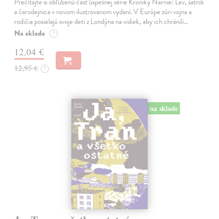
Prečítajte si obľúbenú časť úspešnej série Kroniky Narnie: Lev, šatník
a čarodejnica v novom ilustrovanom vydaní. V Európe zúri vojna a
rodičia posielajú svoje deti z Londýna na vidiek, aby ich chránili…
Na sklade
?
12,04 €
12,95 €
?
na sklade