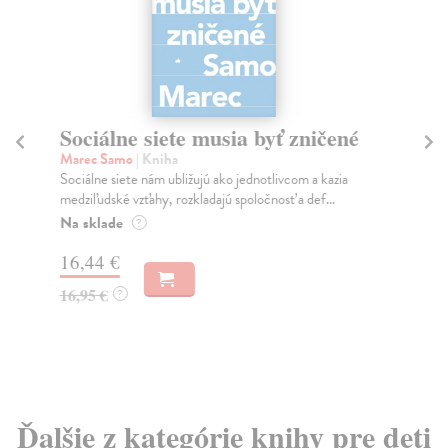
Sociálne siete musia byť zničené
S
K
Marec Samo
| Kniha
Sociálne siete nám ubližujú ako jednotlivcom a kazia
Mik
medziľudské vzťahy, rozkladajú spoločnosť a def...
Mon
o k
Na sklade
?
Na
16,44 €
23
16,95 €
?
24
Ďalšie z kategórie knihy pre deti