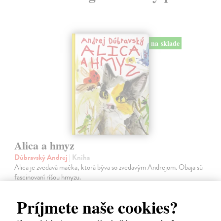
na sklade
Alica a hmyz
Dúbravský Andrej
| Kniha
Alica je zvedavá mačka, ktorá býva so zvedavým Andrejom. Obaja sú
fascinovaní ríšou hmyzu.
Na sklade
?
Príjmete naše cookies?
28,03 €