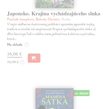
Japonsko. Krajina vychádzajúceho slnka
Pauluth Josephine, Bohnke Christin
| Kniha
V tejto nádherne ilustrovanej publikácii spoznáte japonské zvyky,
tradície a mnohé iné zaujímavosti Krajina vychádzajúceho slnka už
dlho fascinuje ľudí z celého sveta jedinečnou kultúrou a prírodou,
ktorá…
Na sklade
?
16,06 €
16,90 €
?
na sklade