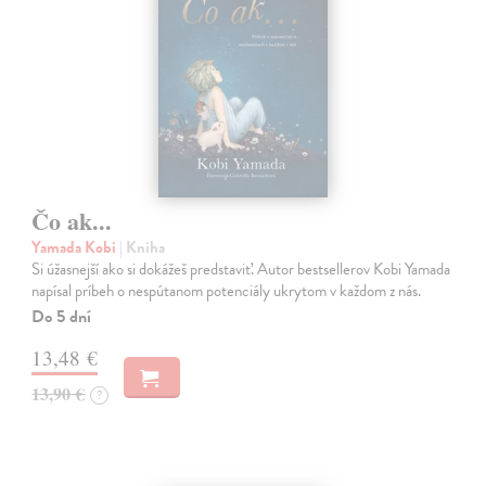
Čo ak...
Yamada Kobi
| Kniha
Si úžasnejší ako si dokážeš predstaviť. Autor bestsellerov Kobi Yamada
napísal príbeh o nespútanom potenciály ukrytom v každom z nás.
Do 5 dní
13,48 €
13,90 €
?