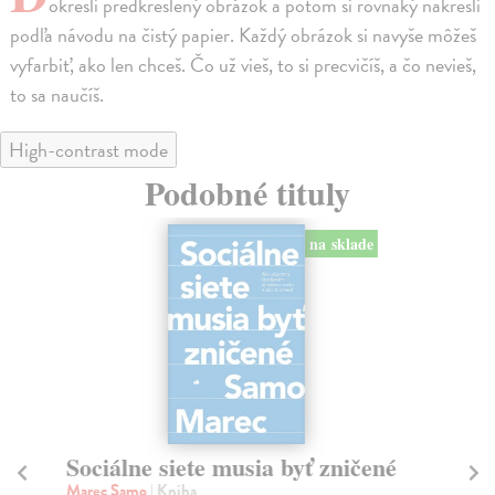
okresli predkreslený obrázok a potom si rovnaký nakresli
podľa návodu na čistý papier. Každý obrázok si navyše môžeš
vyfarbiť, ako len chceš. Čo už vieš, to si precvičíš, a čo nevieš,
to sa naučíš.
High-contrast mode
Podobné tituly
na sklade
Sociálne siete musia byť zničené
S
K
Marec Samo
| Kniha