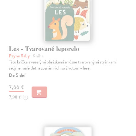
Les - Tvarované leporelo
Payne Sally
| Kniha
Táto knižka s veselými obrázkami a rôzne tvarovanými stránkami
zaujme malé deti a zoznámi ich so životom v lese.
Do 5 dní
7,66 €
7,90 €
?