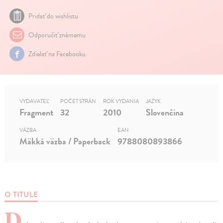
Pridať do wishlistu
Odporučiť známemu
Zdielať na Facebooku
VYDAVATEĽ
POČET STRÁN
ROK VYDANIA
JAZYK
Fragment
32
2010
Slovenčina
VÄZBA
EAN
Mäkká väzba / Paperback
9788080893866
O TITULE
D