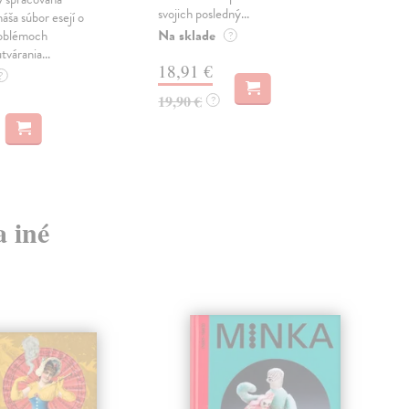
svojich posledný...
česk
náša súbor esejí o
Na sklade
Na 
oblémoch
?
tvárania...
18,91 €
14
?
19,90 €
15,
?
a iné