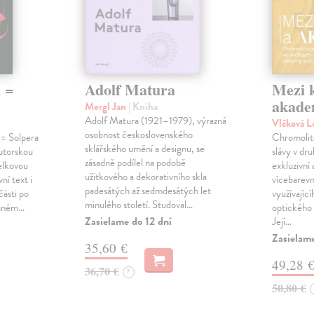
h =
Adolf Matura
Mezi 
akade
Mergl Jan
| Kniha
Adolf Matura (1921–1979), výrazná
Vlčková L
osobnost československého
 = Solpera
Chromolito
sklářského umění a designu, se
autorskou
slávy v dru
zásadně podílel na podobě
elkovou
exkluzivní
užitkového a dekorativního skla
ní text i
vícebarevn
padesátých až sedmdesátých let
části po
využívající
minulého století. Studoval…
vaném…
optického 
Zasielame do 12 dní
Její…
Zasielame
35,60 €
49,28 
36,70 €
?
50,80 €