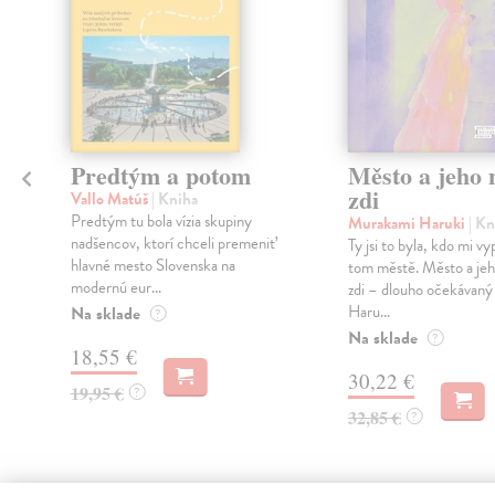
Predtým a potom
Město a jeho n
zdi
Vallo Matúš
| Kniha
Predtým tu bola vízia skupiny
Murakami Haruki
| Kn
nadšencov, ktorí chceli premeniť
Ty jsi to byla, kdo mi vy
hlavné mesto Slovenska na
tom městě. Město a jeh
modernú eur...
zdi – dlouho očekávan
Haru...
Na sklade
?
Na sklade
?
18,55 €
30,22 €
19,95 €
?
32,85 €
?