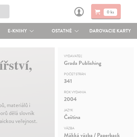
0 ks
E-KNIHY
OSTATNÉ
DAROVACIE KARTY
VYDAVATEĽ
řství,
Grada Publishing
POČET STRÁN
341
ROK VYDANIA
2004
ů, materiálů i
JAZYK
borů dělá slovník
Čeština
aickou veřejnost.
VÄZBA
Mäkká väzba / Paperback