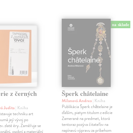
na sklade
rie z černých
Šperk châtelaine
Milanová Andrea
| Kniha
Publikácia Šperk châtelaine je
vá Judita
| Kniha
ďalším, piatym titulom z edície
stavuje techniku art
Zamerané na predmet, ktorá
oumá její vývoj po
tentoraz pozýva čitateľov na
zv. zlaté éry. Zaměřuje se
napínavú výpravu za príbehom
ionální, osobní a materiální