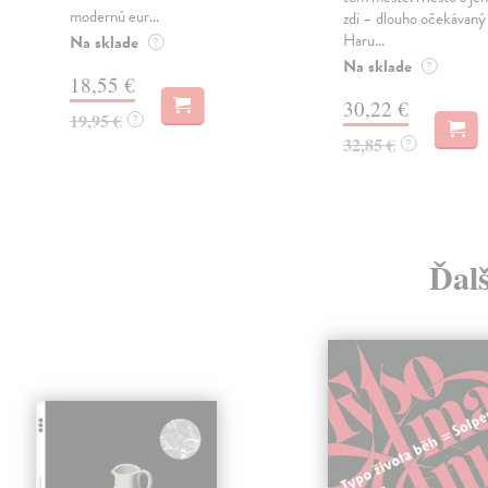
modernú eur...
zdi – dlouho očekávan
Haru...
Na sklade
?
Na sklade
?
18,55 €
30,22 €
19,95 €
?
32,85 €
?
Ďalš