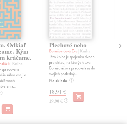
ko. Odkiaľ
Plechové nebo
Po
zame. Kým
Borušovičová Eva
| Kniha
Kun
m kráčame.
Táto kniha je spojením dvoch
Poma
projektov, na ktorých Eva
čty
ntišek
| Kniha
Borušovičová pracovala až do
naps
 spracovaná
svojich posledný...
česk
náša súbor esejí o
Na sklade
Na 
oblémoch
?
tvárania...
18,91 €
14
?
19,90 €
15,
?