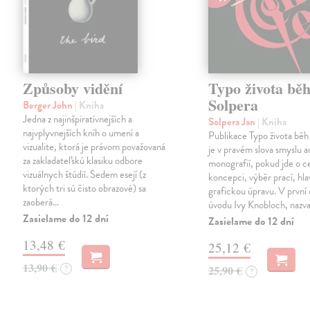
Způsoby vidění
Typo života bě
Solpera
Berger John
| Kniha
Jedna z najinšpiratívnejších a
Solpera Jan
| Kniha
najvplyvnejších kníh o umení a
Publikace Typo života běh
vizualite, ktorá je právom považovaná
je v pravém slova smyslu 
za zakladateľskú klasiku odbore
monografií, pokud jde o c
vizuálnych štúdií. Sedem esejí (z
koncepci, výběr prací, hlav
ktorých tri sú čisto obrazové) sa
grafickou úpravu. V první 
zaoberá…
úvodu Ivy Knobloch, naz
Zasielame do 12 dní
Zasielame do 12 dní
13,48 €
25,12 €
13,90 €
?
25,90 €
?