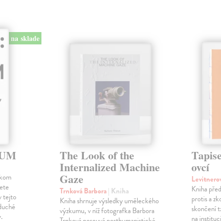
na sklade
:UM
The Look of the
Tapise
Internalized Machine
ovcí
Gaze
skom
Levitnero
vete
Kniha před
Trnková Barbora
| Kniha
v tejto
protis a zk
Kniha shrnuje výsledky uměleckého
oduché
skončení t
výzkumu, v níž fotografka Barbora
.
na instituc
Trnková posouvá posthumanistické