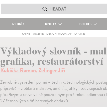
REBRÍK
KNIHY
BOOKS
KNIHY
-
UMENIE
-
DESIGN, MÓDA, ANTIQ A INÉ
Výkladový slovník - malí
grafika, restaurátorství
Kubička Roman
,
Zelinger Jiří
Zevrubné vysvětlení pojmů – technik, technologických postup
přípravků – z oblasti malířství, umění, grafiky i souvisejících o
přitažlivým a univerzálně použitelným pro širokou odbornou i l
27 černobílých a 66 barevných obrázků