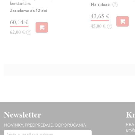
konstantám.
Na sklade
?
Zasielame do 12 dní
43,65 €
60,14 €
45,00 €
?
62,00 €
?
Newsletter
Kn
BRA
NOVINKY, PREDPREDAJE, ODPORÚČANIA
KOŠ