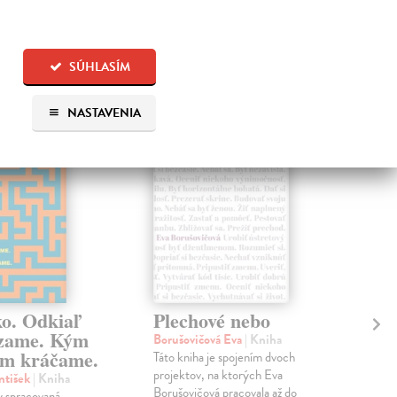
 aj:
SÚHLASÍM
na sklade
na sklade
NASTAVENIA
ko. Odkiaľ
Plechové nebo
Po
zame. Kým
Borušovičová Eva
| Kniha
Kun
m kráčame.
Táto kniha je spojením dvoch
Poma
projektov, na ktorých Eva
čty
ntišek
| Kniha
Borušovičová pracovala až do
naps
 spracovaná