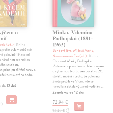
kýčem a
Minka. Vilemína
mií
Podhajská (1881-
1963)
ucie (ed.)
| Kniha
grafie byla v době své
Bendová Eva, Míčová Marie,
hé polovině 19. století
Neumannová Eva (ed.)
| Kniha
 a náročnou technikou
Osobnost Minky Podhajské
ého soutisku,
zůstávala doposud mimo hlavní zájem
ho principu sčítání barev a
o výtvarnou tvorbu žen počátku 20.
efektu tiskového bodu.
století, možná i proto, že polovinu
života prožila ve Vídni, kde se
 do 12 dní
narodila a získala výtvarné vzdělání.…
Zasielame do 12 dní
€
72,94 €
?
75,20 €
?