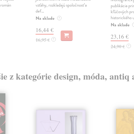
ý román
vzťahy, rozkladajú spoločnosť a
publikácia pri
def...
kľúčových pr
historického u
Na sklade
?
Na sklade
16,44 €
23,16 €
16,95 €
?
24,90 €
?
ie z kategórie design, móda, antiq 