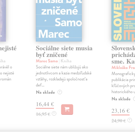
ejisté
Sociálne siete musia
Slovens
byť zničené
prichád
sme. Ka
iha
Marec Samo
| Kniha
právěl o
Sociálne siete nám ubližujú ako
Mikloško Fra
o nejisté
jednotlivcom a kazia medziľudské
Monograficky
ý román
vzťahy, rozkladajú spoločnosť a
publikácia pri
def...
kľúčových pr
historického u
Na sklade
?
Na sklade
16,44 €
23,16 €
16,95 €
?
24,90 €
?