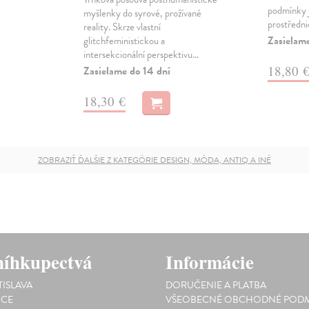
podmínky j
myšlenky do syrové, prožívané
prostředni
reality. Skrze vlastní
Zasielam
glitchfeministickou a
intersekcionální perspektivu…
18,80 
Zasielame do 14 dní
18,30 €
ZOBRAZIŤ ĎALŠIE Z KATEGÓRIE DESIGN, MÓDA, ANTIQ A INÉ
íhkupectvá
Informácie
TISLAVA
DORUČENIE A PLATBA
ICE
VŠEOBECNÉ OBCHODNÉ PODM