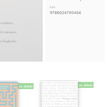
EAN
9788024790466
o wishlistu
iť známemu
na Facebooku
na sklade
na sklade