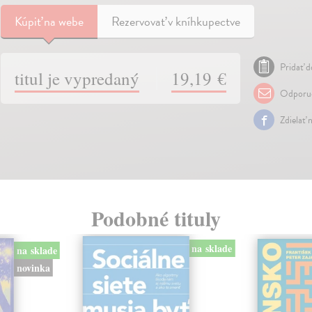
Kúpiť
na webe
Rezervovať v kníhkupectve
Pridať d
titul je vypredaný
19,19 €
Odporuč
Zdielať 
Podobné tituly
na sklade
na sklade
novinka