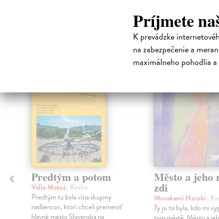
High-contrast mode
Príjmete na
Čit
K prevádzke internetové
na zabezpečenie a merani
maximálneho pohodlia a 
na sklade
Predtým a potom
Město a jeho n
zdi
Vallo Matúš
| Kniha
Predtým tu bola vízia skupiny
Murakami Haruki
| Kn
nadšencov, ktorí chceli premeniť
Ty jsi to byla, kdo mi vy
hlavné mesto Slovenska na
tom městě. Město a jeh