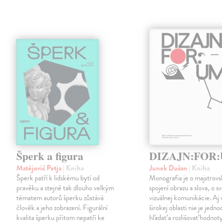
Šperk a figura
DIZAJN:FOR
Matějovič Petja
| Kniha
Junek Dušan
| Kniha
Šperk patří k lidskému bytí od
Monografia je o majstrov
pravěku a stejně tak dlouho velkým
spojení obrazu a slova, o s
tématem autorů šperku zůstává
vizuálnej komunikácie. Aj 
člověk a jeho zobrazení. Figurální
širokej oblasti nie je jedn
kvalita šperku přitom nepatří ke
hľadať a rozlišovať hodnoty