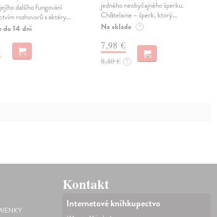
jedného neobyčajného šperku.
ejího dalšího fungování
Châtelaine – šperk, ktorý…
ctvím rozhovorů s aktéry…
Na sklade
?
e do 14 dní
7,98 €
€
8,40 €
?
Kontakt
Internetové kníhkupectvo
IENKY