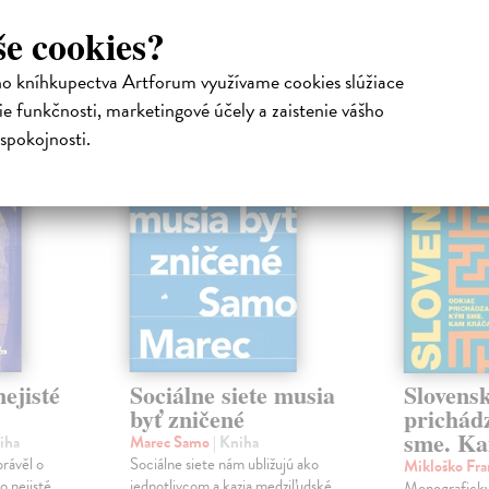
še cookies?
atelia s podobným vkusom si kúpili
ho kníhkupectva Artforum využívame cookies slúžiace
e funkčnosti, marketingové účely a zaistenie vášho
na sklade
na sklade
spokojnosti.
novinka
ejisté
Sociálne siete musia
Slovens
byť zničené
prichád
sme. Ka
iha
Marec Samo
| Kniha
právěl o
Sociálne siete nám ubližujú ako
Mikloško Fra
o nejisté
jednotlivcom a kazia medziľudské
Monograficky