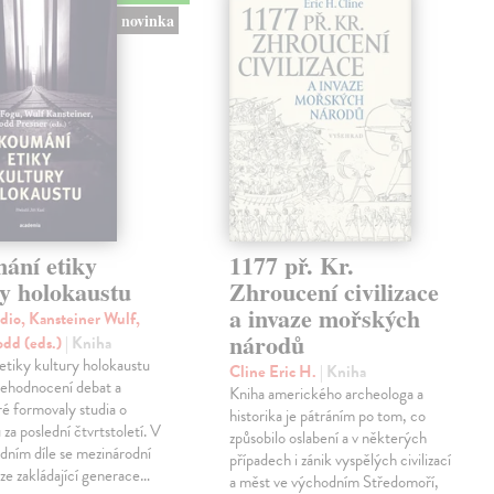
novinka
ání etiky
1177 př. Kr.
ry holokaustu
Zhroucení civilizace
a invaze mořských
dio, Kansteiner Wulf,
národů
odd (eds.)
| Kniha
tiky kultury holokaustu
Cline Eric H.
| Kniha
přehodnocení debat a
Kniha amerického archeologa a
ré formovaly studia o
historika je pátráním po tom, co
za poslední čtvrtstoletí. V
způsobilo oslabení a v některých
dním díle se mezinárodní
případech i zánik vyspělých civilizací
ze zakládající generace…
a měst ve východním Středomoří,