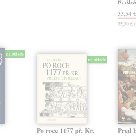
Na sklad
33,54 
35,30 €
na sklade
na sklade
Po roce 1177 př. Kr.
Pred 