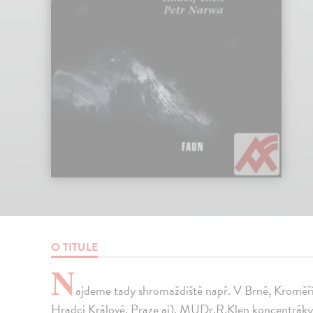
O TITULE
N
ajdeme tady shromaždiště např. V Brně, Kroměří
Hradci Králové, Praze aj). MUDr.R.Klen koncentráky p