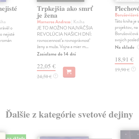
ejisté
Trpkejšia ako smrť
Plechov
je žena
Borušovičová
Táto kniha je
iha
Marneros Andreas
| Kniha
projektov, na
právěl o
JE TO MOŽNO NAJVÄČŠIA
Borušovičová 
o nejisté
REVOLÚCIA NAŠICH DNÍ:
svojich posled
ý román
rovnocennosť a rovnoprávnosť
ženy a muža. Vojna a mier m...
Na sklade
Zasielame do 14 dní
18,91 €
22,05 €
19,90 €
?
24,50 €
?
Ďalšie z kategórie svetové dejiny
na sklade