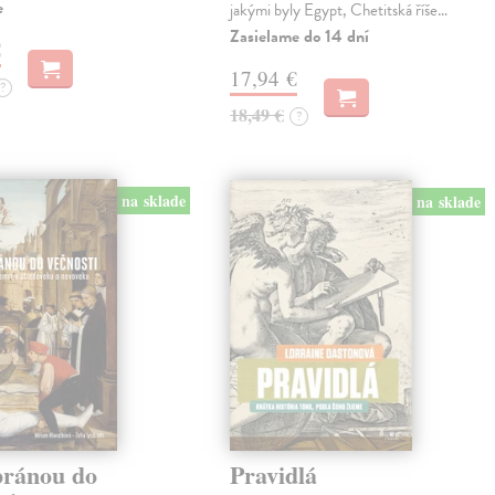
e
jakými byly Egypt, Chetitská říše…
Zasielame do 14 dní
€
17,94 €
?
18,49 €
?
na sklade
na sklade
bránou do
Pravidlá