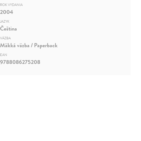
ROK VYDANIA
2004
JAZYK
Čeština
VÄZBA
Mäkká väzba / Paperback
EAN
9788086275208