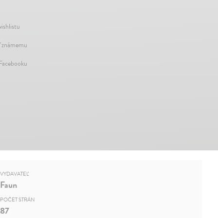
ishlistu
ť známemu
 Facebooku
VYDAVATEĽ
Faun
POČET STRÁN
87