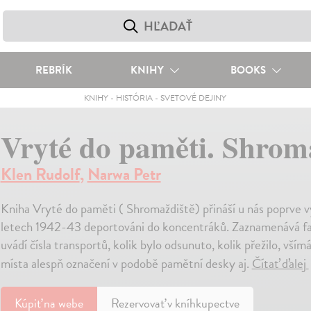
REBRÍK
KNIHY
BOOKS
KNIHY
-
HISTÓRIA
-
SVETOVÉ DEJINY
Vryté do paměti. Shrom
Klen Rudolf
,
Narwa Petr
Kniha Vryté do paměti ( Shromaždiště) přináší u nás poprve vy
letech 1942-43 deportováni do koncentráků. Zaznamenává fak
uvádí čísla transportů, kolik bylo odsunuto, kolik přežilo, všímá
místa alespň označení v podobě pamětní desky aj.
Čítať ďalej
Kúpiť
na webe
Rezervovať v kníhkupectve