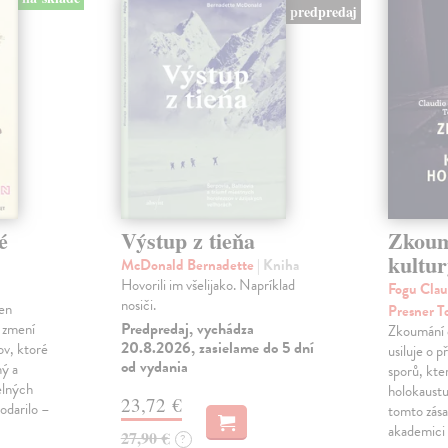
predpredaj
é
Výstup z tieňa
Zkoum
kultu
McDonald Bernadette
| Kniha
Hovorili im všelijako. Napríklad
Fogu Clau
nosiči.
len
Presner T
Predpredaj, vychádza
 zmení
Zkoumání e
20.8.2026, zasielame do 5 dní
ov, ktoré
usiluje o 
od vydania
ný a
sporů, kte
elných
holokaustu 
23,72 €
odarilo –
tomto zása
akademici 
27,90 €
?