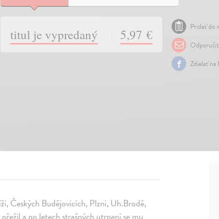
Pridať do w
titul je vypredaný
5,97 €
Odporuči
Zdielať na
ži, Českých Budějovicích, Plzni, Uh.Brodě,
řežil a po letech strašných utrpení se mu