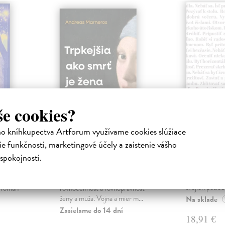
še cookies?
ho kníhkupectva Artforum využívame cookies slúžiace
ejisté
Trpkejšia ako smrť
Plechov
e funkčnosti, marketingové účely a zaistenie vášho
je žena
Borušovičová
spokojnosti.
Táto kniha je
iha
Marneros Andreas
| Kniha
projektov, na
právěl o
JE TO MOŽNO NAJVÄČŠIA
Borušovičová 
o nejisté
REVOLÚCIA NAŠICH DNÍ:
svojich posled
ý román
rovnocennosť a rovnoprávnosť
ženy a muža. Vojna a mier m...
Na sklade
Zasielame do 14 dní
18,91 €