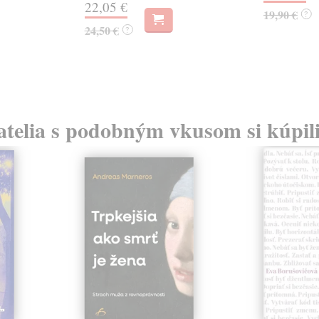
22,05 €
19,90 €
?
24,50 €
?
atelia s podobným vkusom si kúpili