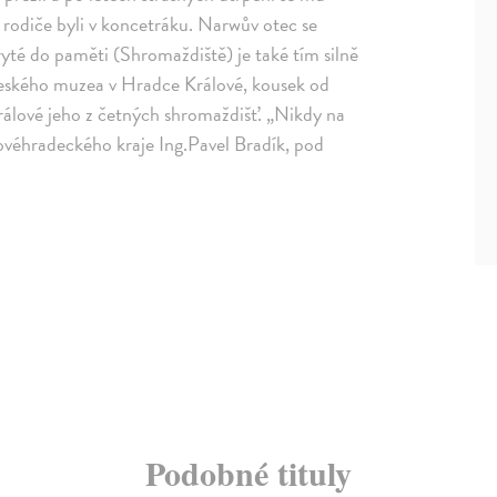
ch rodiče byli v koncetráku. Narwův otec se
Vryté do paměti (Shromaždiště) je také tím silně
eského muzea v Hradce Králové, kousek od
rálové jeho z četných shromaždišť. „Nikdy na
véhradeckého kraje Ing.Pavel Bradík, pod
Podobné tituly