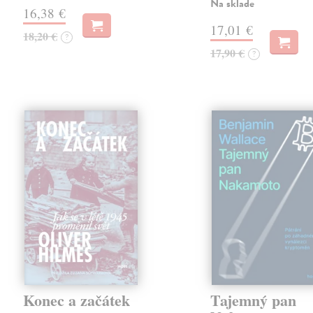
Na sklade
16,38 €
17,01 €
18,20 €
?
17,90 €
?
Konec a začátek
Tajemný pan