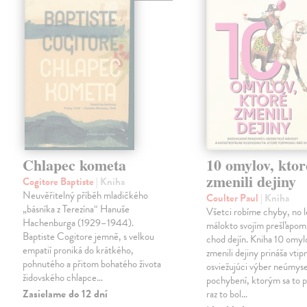
Chlapec kometa
10 omylov, ktor
zmenili dejiny
Cogitore Baptiste
| Kniha
Neuvěřitelný příběh mladičkého
Coulter Paul
| Kniha
„básníka z Terezína“ Hanuše
Všetci robíme chyby, no 
Hachenburga (1929–1944).
málokto svojím prešľapom
Baptiste Cogitore jemně, s velkou
chod dejín. Kniha 10 omyl
empatií proniká do krátkého,
zmenili dejiny prináša vtip
pohnutého a přitom bohatého života
osviežujúci výber neúmys
židovského chlapce…
pochybení, ktorým sa to p
Zasielame do 12 dní
raz to bol…