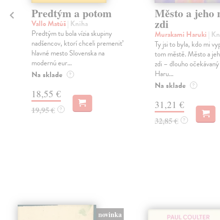
Predtým a potom
Město a jeho n
zdi
Vallo Matúš
| Kniha
Predtým tu bola vízia skupiny
Murakami Haruki
| Kn
nadšencov, ktorí chceli premeniť
Ty jsi to byla, kdo mi vy
hlavné mesto Slovenska na
tom městě. Město a jeh
modernú eur...
zdi – dlouho očekávan
Haru...
Na sklade
?
Na sklade
?
18,55 €
31,21 €
19,95 €
?
32,85 €
?
novinka