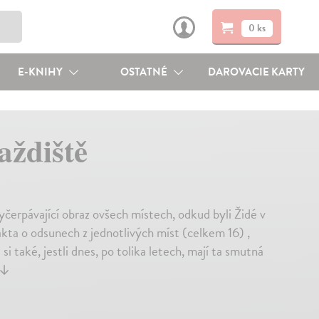
0 ks
E-KNIHY
OSTATNÉ
DAROVACIE KARTY
aždiště
čerpávající obraz ovšech místech, odkud byli Židé v
ta o odsunech z jednotlivých míst (celkem 16) ,
 si také, jestli dnes, po tolika letech, mají ta smutná
↓