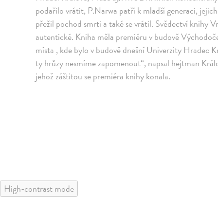
podařilo vrátit, P.Narwa patří k mladší generaci, jeji
přežil pochod smrti a také se vrátil. Svědectví knihy 
autentické. Kniha měla premiéru v budově Východoč
místa , kde bylo v budově dnešní Univerzity Hradec K
ty hrůzy nesmíme zapomenout“, napsal hejtman Králo
jehož záštitou se premiéra knihy konala.
High-contrast mode