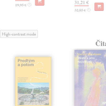
31,21 €
19,95 €
?
32,85 €
?
High-contrast mode
Čit