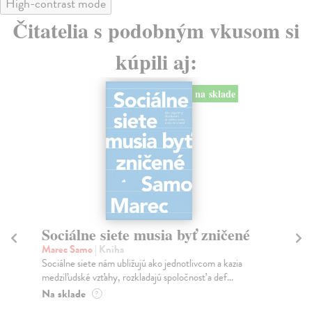
High-contrast mode
Čitatelia s podobným vkusom si
kúpili aj:
na sklade
Sociálne siete musia byť zničené
S
K
Marec Samo
| Kniha
Sociálne siete nám ubližujú ako jednotlivcom a kazia
Mik
medziľudské vzťahy, rozkladajú spoločnosť a def...
Mon
o k
Na sklade
?
Na