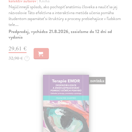
kolektív autorov
| Kniha
Najúčinnejší spôsob, ako pochopiť anatómiu človeka a naučiť sa jej
názvoslovie Táto efektívna a interaktívna metóda učenia pomáha
študentom zapamätať si štruktúry a procesy prebiehajúce v ľudskom
tele.…
Predpredaj, vychádza 21.8.2026, zasielame do 12 dní od
vydania
29,61 €
32,90 €
?
novinka