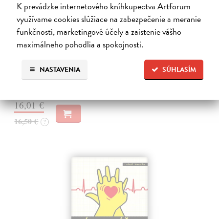
K prevádzke internetového kníhkupectva Artforum
využívame cookies slúžiace na zabezpečenie a meranie
funkčnosti, marketingové účely a zaistenie vášho
Máte ty pilulky i v zelené?
maximálneho pohodlia a spokojnosti.
Pharma
| Kniha
Mysleli jste si, že lékárna je nudné místo? Ale kdepak, i pilulky se
NASTAVENIA
SÚHLASÍM
mohou snadno změnit ve stand-up komedii.
Zasielame do 12 dní
16,01 €
16,50 €
?