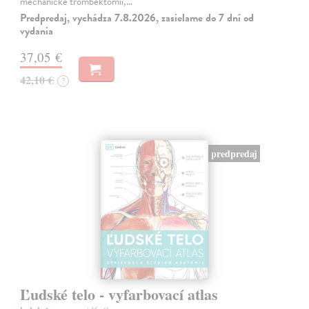
mechanické trombektomii,…
Predpredaj, vychádza 7.8.2026, zasielame do 7 dní od
vydania
37,05 €
42,10 €
?
predpredaj
Ľudské telo - vyfarbovací atlas