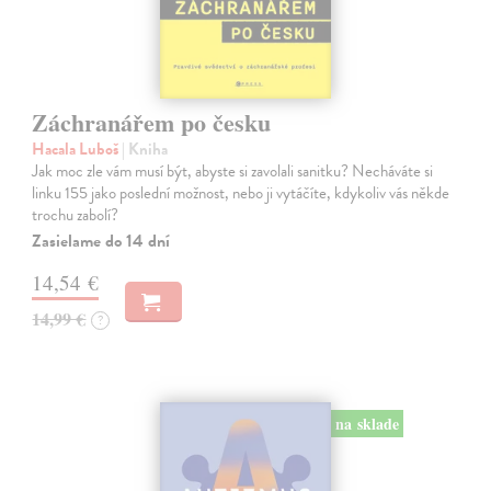
Záchranářem po česku
Hacala Luboš
| Kniha
Jak moc zle vám musí být, abyste si zavolali sanitku? Necháváte si
linku 155 jako poslední možnost, nebo ji vytáčíte, kdykoliv vás někde
trochu zabolí?
Zasielame do 14 dní
14,54 €
14,99 €
?
na sklade