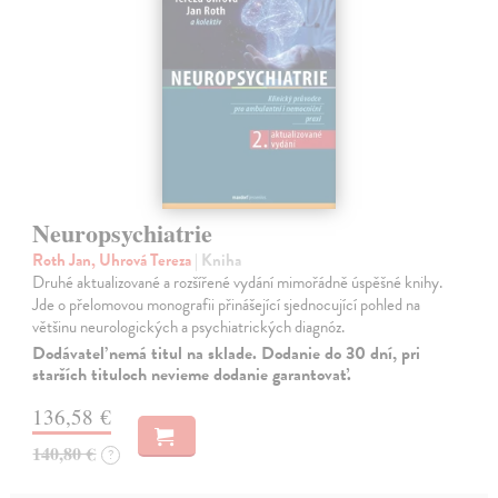
Neuropsychiatrie
Roth Jan, Uhrová Tereza
| Kniha
Druhé aktualizované a rozšířené vydání mimořádně úspěšné knihy.
Jde o přelomovou monografii přinášející sjednocující pohled na
většinu neurologických a psychiatrických diagnóz.
Dodávateľ nemá titul na sklade. Dodanie do 30 dní, pri
starších tituloch nevieme dodanie garantovať.
136,58 €
140,80 €
?