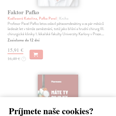
Faktor Pafko
Kadlecová Kateřina, Pafko Pavel
| Kniha
Profesor Pavel Pafko letos oslavil pětaosmdesátiny a za pár měsíců
šedesát let v témže zaměstnání, totiž jako břišní a hrudní chirurg III.
chirurgické kliniky 1. lékařské fakulty Univerzity Karlovy v Praze.…
Zasielame do 12 dní
15,91 €
16,40 €
?
Príjmete naše cookies?