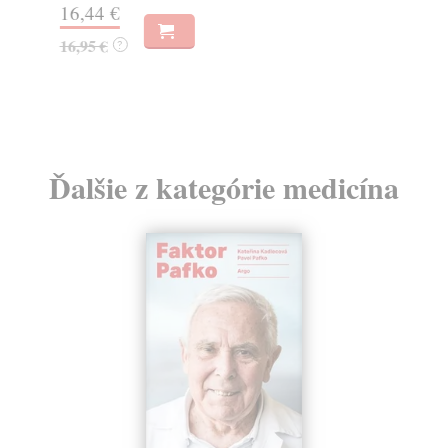
16,44 €
23
16,95 €
?
24
Ďalšie z kategórie medicína