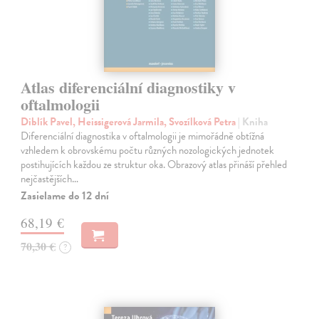
Atlas diferenciální diagnostiky v
oftalmologii
Diblík Pavel, Heissigerová Jarmila, Svozílková Petra
| Kniha
Diferenciální diagnostika v oftalmologii je mimořádně obtížná
vzhledem k obrovskému počtu různých nozologických jednotek
postihujících každou ze struktur oka. Obrazový atlas přináší přehled
nejčastějších…
Zasielame do 12 dní
68,19 €
70,30 €
?