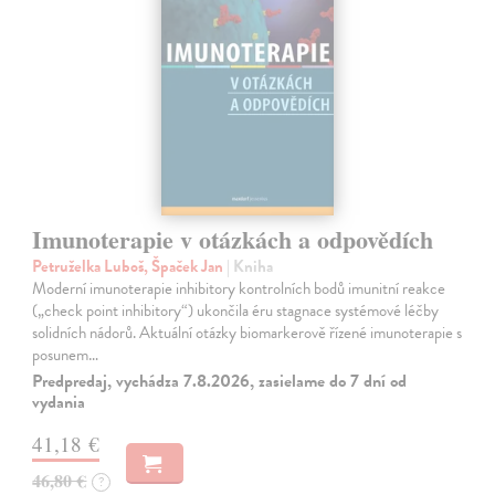
Imunoterapie v otázkách a odpovědích
Petruželka Luboš, Špaček Jan
| Kniha
Moderní imunoterapie inhibitory kontrolních bodů imunitní reakce
(„check point inhibitory“) ukončila éru stagnace systémové léčby
solidních nádorů. Aktuální otázky biomarkerově řízené imunoterapie s
posunem…
Predpredaj, vychádza 7.8.2026, zasielame do 7 dní od
vydania
41,18 €
46,80 €
?