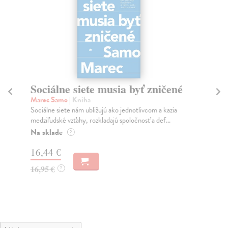
Sociálne siete musia byť zničené
S
K
Marec Samo
| Kniha
Sociálne siete nám ubližujú ako jednotlivcom a kazia
Mik
medziľudské vzťahy, rozkladajú spoločnosť a def...
Mon
o k
Na sklade
?
Na
16,44 €
23
16,95 €
?
24