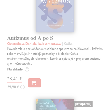
Autizmus od A po S
Ostatníková Daniela, kolektív autorov
| Kniha
Povedomie o poruchách autistického spektra sa na Slovensku každým
rokom zvyšuje. Pribúdajú poznatky o biologických a
environmentálnych faktoroch, ktoré prispievajú k prejavom autizmu,
aj o možnostiach…
Na sklade
?
28,41 €
29,90 €
?
predpredaj