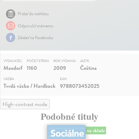
Pridať do wishlistu
Odporučiť známemu
Zdielať na Facebooku
VYDAVATEĽ
POČET STRÁN
ROK VYDANIA
JAZYK
Maxdorf
1160
2009
Čeština
VÄZBA
EAN
Tvrdá väzba / Hardback
9788073452025
High-contrast mode
Podobné tituly
na sklade