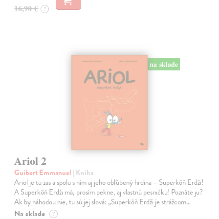
16,90 €
?
na sklade
Ariol 2
Guibert Emmanuel
| Kniha
Ariol je tu zas a spolu s ním aj jeho obľúbený hrdina – Superkôň Erdži!
A Superkôň Erdži má, prosím pekne, aj vlastnú pesničku! Poznáte ju?
Ak by náhodou nie, tu sú jej slová: „Superkôň Erdži je strážcom…
Na sklade
?