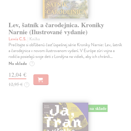
Lev, šatník a čarodejnica. Kroniky
Narnie (Ilustrované vydanie)
Lewis C.S.
| Kniha
Prečítajte si obľúbenú časť úspešnej série Kroniky Narnie: Lev, šatník
a čarodejnica v novom ilustrovanom vydaní. V Európe zúri vojna a
rodičia posielajú svoje deti z Londýna na vidiek, aby ich chránili…
Na sklade
?
12,04 €
12,95 €
?
na sklade