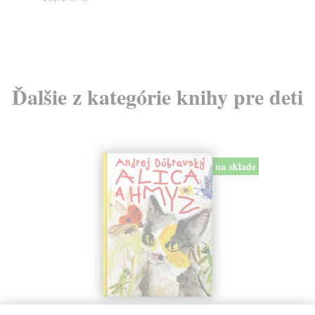
24
Ďalšie z kategórie knihy pre deti
na sklade
Alica a hmyz