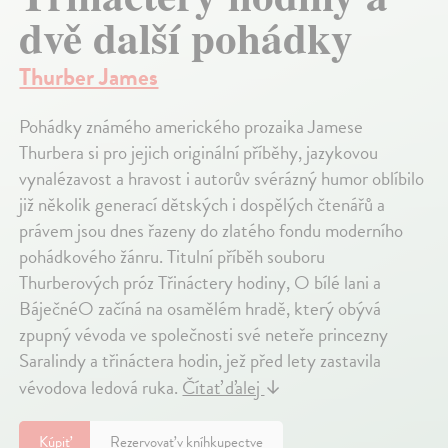
dvě další pohádky
Thurber James
Pohádky známého amerického prozaika Jamese
Thurbera si pro jejich originální příběhy, jazykovou
vynalézavost a hravost i autorův svérázný humor oblíbilo
již několik generací dětských i dospělých čtenářů a
právem jsou dnes řazeny do zlatého fondu moderního
pohádkového žánru. Titulní příběh souboru
Thurberových próz Třináctery hodiny, O bílé lani a
BáječnéO začíná na osamělém hradě, který obývá
zpupný vévoda ve společnosti své neteře princezny
Saralindy a třináctera hodin, jež před lety zastavila
vévodova ledová ruka.
Čítať ďalej
↓
Kúpiť
Rezervovať v kníhkupectve