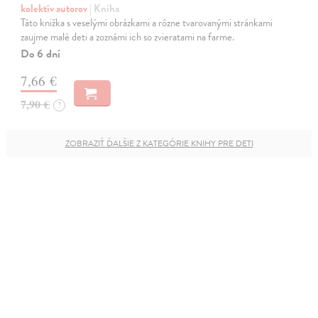
kolektív autorov
| Kniha
Táto knižka s veselými obrázkami a rôzne tvarovanými stránkami
zaujme malé deti a zoznámi ich so zvieratami na farme.
Do 6 dní
7,66 €
7,90 €
?
ZOBRAZIŤ ĎALŠIE Z KATEGÓRIE KNIHY PRE DETI