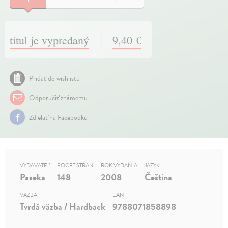
titul je vypredaný
9,40 €
Pridať do wishlistu
Odporučiť známemu
Zdielať na Facebooku
VYDAVATEĽ
POČET STRÁN
ROK VYDANIA
JAZYK
Paseka
148
2008
Čeština
VÄZBA
EAN
Tvrdá väzba / Hardback
9788071858898