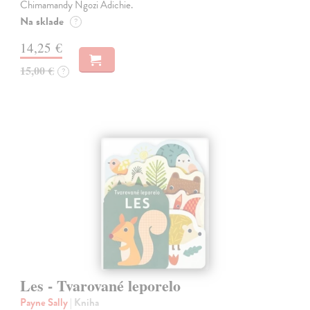
Chimamandy Ngozi Adichie.
Na sklade
?
14,25 €
15,00 €
?
Les - Tvarované leporelo
Payne Sally
| Kniha