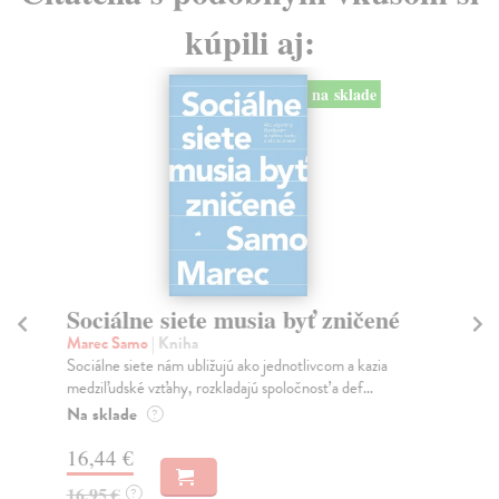
kúpili aj:
na sklade
Sociálne siete musia byť zničené
S
K
Marec Samo
| Kniha
Sociálne siete nám ubližujú ako jednotlivcom a kazia
Mik
medziľudské vzťahy, rozkladajú spoločnosť a def...
Mon
o k
Na sklade
?
Na
16,44 €
23
16,95 €
?