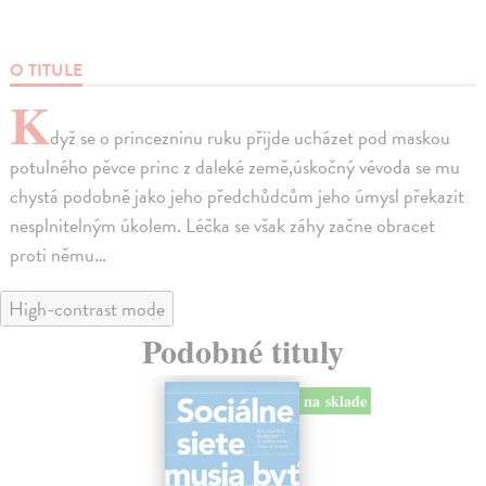
O TITULE
K
dyž se o princezninu ruku přijde ucházet pod maskou
potulného pěvce princ z daleké země,úskočný vévoda se mu
chystá podobně jako jeho předchůdcům jeho úmysl překazit
nesplnitelným úkolem. Léčka se však záhy začne obracet
proti němu…
High-contrast mode
Podobné tituly
na sklade