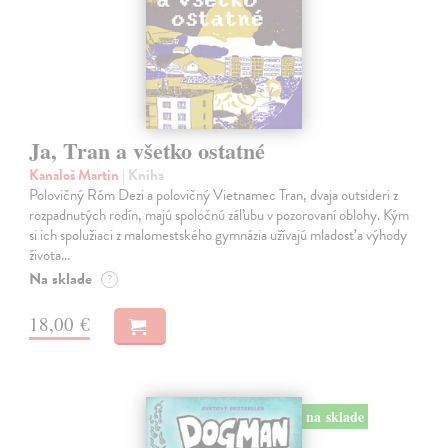
Ja, Tran a všetko ostatné
Kanaloš Martin
| Kniha
Polovičný Róm Dezi a polovičný Vietnamec Tran, dvaja outsideri z
rozpadnutých rodín, majú spoločnú záľubu v pozorovaní oblohy. Kým
si ich spolužiaci z malomestského gymnázia užívajú mladosť a výhody
života…
Na sklade
?
18,00 €
na sklade