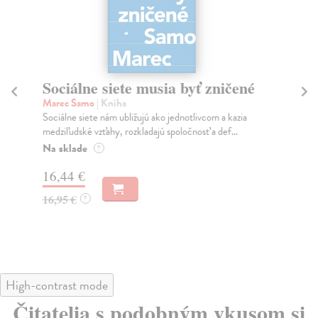
Sociálne siete musia byť zničené
S
K
Marec Samo
| Kniha
Sociálne siete nám ubližujú ako jednotlivcom a kazia
Mik
medziľudské vzťahy, rozkladajú spoločnosť a def...
Mon
o k
Na sklade
?
Na
16,44 €
23
16,95 €
?
24
High-contrast mode
Čitatelia s podobným vkusom si