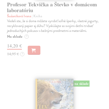
Profesor Tekvička a Števko v domácom
laboratóriu
Šušaníková Ivana
| Kniha
Vedeli ste, že si doma môžete vyrobiť soľné šperky, vlastné jogurty,
recyklovaný papier aj dúhu? Vyskúšajte so svojimi deťmi tridsať
jednoduchých pokusov s bežnými predmetmi a materiálmi.
Na sklade
?
14,20 €
14,95 €
?
na sklade