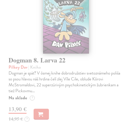
Dogman 8. Larva 22
Pilkey Dav
| Kniha
Dogman je späť! V ôsmej knihe dobrodružstiev svetoznámeho poliša
so psou hlavou náš hrdina čelí zlej Víle Cile, oblude Kôrovi
McStromaldovi, 22 superzúrivým psychokinetickým žubrienkam a
tiež Pickovmu…
Na sklade
?
13,90 €
14,95 €
?