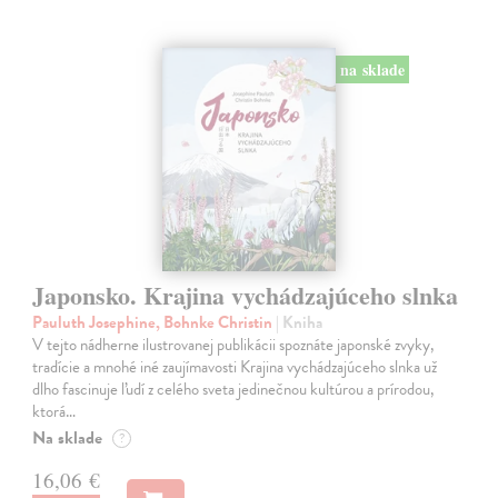
na sklade
Japonsko. Krajina vychádzajúceho slnka
Pauluth Josephine, Bohnke Christin
| Kniha
V tejto nádherne ilustrovanej publikácii spoznáte japonské zvyky,
tradície a mnohé iné zaujímavosti Krajina vychádzajúceho slnka už
dlho fascinuje ľudí z celého sveta jedinečnou kultúrou a prírodou,
ktorá…
Na sklade
?
16,06 €