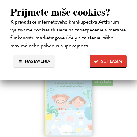
Dúbravský Andrej
| Kniha
Príjmete naše cookies?
Alica je zvedavá mačka, ktorá býva so zvedavým Andrejom. Obaja sú
fascinovaní ríšou hmyzu.
K prevádzke internetového kníhkupectva Artforum
Na sklade
?
využívame cookies slúžiace na zabezpečenie a meranie
28,03 €
funkčnosti, marketingové účely a zaistenie vášho
maximálneho pohodlia a spokojnosti.
28,90 €
?
NASTAVENIA
SÚHLASÍM
na sklade