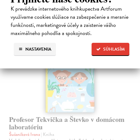
K prevádzke internetového kníhkupectva Artforum
28,03 €
využívame cookies slúžiace na zabezpečenie a meranie
28,90 €
?
funkčnosti, marketingové účely a zaistenie vášho
maximálneho pohodlia a spokojnosti.
NASTAVENIA
SÚHLASÍM
na sklade
Profesor Tekvička a Števko v domácom
laboratóriu
Šušaníková Ivana
| Kniha