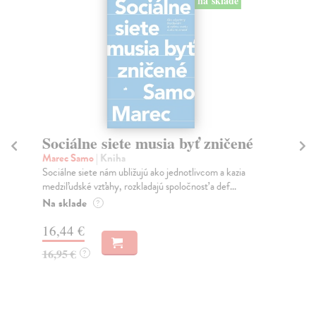
na sklade
Sociálne siete musia byť zničené
S
K
Marec Samo
| Kniha
Sociálne siete nám ubližujú ako jednotlivcom a kazia
Mik
medziľudské vzťahy, rozkladajú spoločnosť a def...
Mon
o k
Na sklade
?
Na
16,44 €
23
16,95 €
?
24