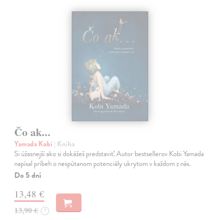
Čo ak...
Yamada Kobi
| Kniha
Si úžasnejší ako si dokážeš predstaviť. Autor bestsellerov Kobi Yamada
napísal príbeh o nespútanom potenciály ukrytom v každom z nás.
Do 5 dní
13,48 €
13,90 €
?