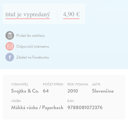
titul je vypredaný
4,90 €
Pridať do wishlistu
Odporučiť známemu
Zdielať na Facebooku
VYDAVATEĽ
POČET STRÁN
ROK VYDANIA
JAZYK
Svojtka & Co.
64
2010
Slovenčina
VÄZBA
EAN
Mäkká väzba / Paperback
9788081072376