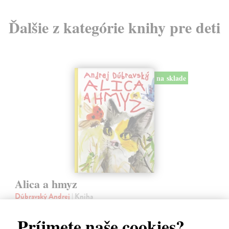
Ďalšie z kategórie knihy pre deti
na sklade
Alica a hmyz
Dúbravský Andrej
| Kniha
Alica je zvedavá mačka, ktorá býva so zvedavým Andrejom. Obaja sú
fascinovaní ríšou hmyzu.
Príjmete naše cookies?
Na sklade
?