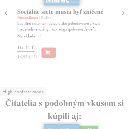
Sociálne siete musia byť zničené
S
K
Marec Samo
| Kniha
Sociálne siete nám ubližujú ako jednotlivcom a kazia
Mik
medziľudské vzťahy, rozkladajú spoločnosť a def...
Mon
o k
Na sklade
?
Na
16,44 €
23
16,95 €
?
24
High-contrast mode
Čitatelia s podobným vkusom si
kúpili aj: