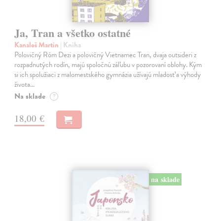
Ja, Tran a všetko ostatné
Kanaloš Martin
| Kniha
Polovičný Róm Dezi a polovičný Vietnamec Tran, dvaja outsideri z
rozpadnutých rodín, majú spoločnú záľubu v pozorovaní oblohy. Kým
si ich spolužiaci z malomestského gymnázia užívajú mladosť a výhody
života…
Na sklade
?
18,00 €
na sklade