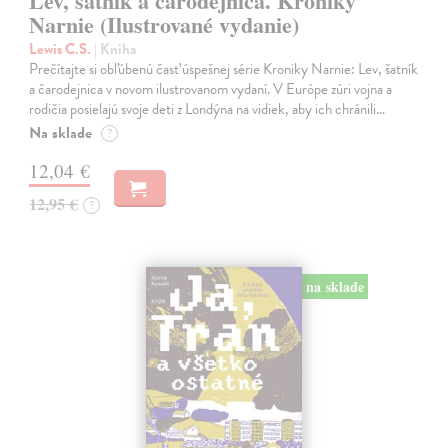
Lev, šatník a čarodejnica. Kroniky
Narnie (Ilustrované vydanie)
Lewis C.S.
| Kniha
Prečítajte si obľúbenú časť úspešnej série Kroniky Narnie: Lev, šatník
a čarodejnica v novom ilustrovanom vydaní. V Európe zúri vojna a
rodičia posielajú svoje deti z Londýna na vidiek, aby ich chránili…
Na sklade
?
12,04 €
12,95 €
?
na sklade