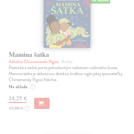
Mamina šatka
Adichie Chimamanda Ngozi
| Kniha
Poetická a nežná pocta jednoduchým radostiam rodinného života.
Mamina šatka je debutovou detskou knižkou nigérijskej spisovateľky
Chimamandy Ngozi Adichie.
Na sklade
?
14,25 €
15,00 €
?