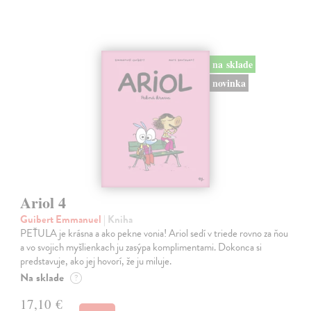
na sklade
novinka
Ariol 4
Guibert Emmanuel
| Kniha
PEŤULA je krásna a ako pekne vonia! Ariol sedí v triede rovno za ňou
a vo svojich myšlienkach ju zasýpa komplimentami. Dokonca si
predstavuje, ako jej hovorí, že ju miluje.
Na sklade
?
17,10 €