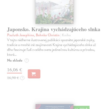
Japonsko. Krajina vychádzajúceho slnka
Pauluth Josephine, Bohnke Christin
| Kniha
V tejto nádherne ilustrovanej publikácii spoznáte japonské zvyky,
tradície a mnohé iné zaujímavosti Krajina vychádzajúceho slnka už
dlho fascinuje ľudí z celého sveta jedinečnou kultúrou a prírodou,
ktorá…
Na sklade
?
16,06 €
16,90 €
?
na sklade