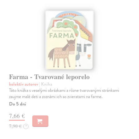
Farma - Tvarované leporelo
kolektív autorov
| Kniha
Táto knižka s veselými obrázkami a rôzne tvarovanými stránkami
zaujme malé deti a zoznámi ich so zvieratami na farme.
Do 5 dní
7,66 €
7,90 €
?