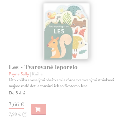
Les - Tvarované leporelo
Payne Sally
| Kniha
Táto knižka s veselými obrázkami a rôzne tvarovanými stránkami
zaujme malé deti a zoznámi ich so životom v lese.
Do 5 dní
7,66 €
7,90 €
?