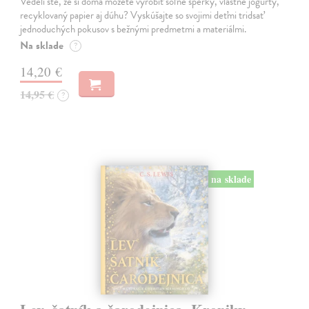
Vedeli ste, že si doma môžete vyrobiť soľné šperky, vlastné jogurty,
recyklovaný papier aj dúhu? Vyskúšajte so svojimi deťmi tridsať
jednoduchých pokusov s bežnými predmetmi a materiálmi.
Na sklade
?
14,20 €
14,95 €
?
na sklade