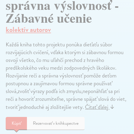
správna výslovnosť -
Zábavné učenie
kolektív autorov
Každá kniha tohto projektu ponúka dieťaťu súbor
rozvíjajúcich cvičení, vďaka ktorým si zábavnou formou
osvojí všetko, čo mu uľahčí prechod z hravého
predškolského veku medzi zodpovedných školákov.
Rozvíjanie reči a správna výslovnosť pomôže deťom
postupnou a zaujímavou formou správne používať
slová,zvoliť výrazy podľa ich zmyslu,neponáhľať sa pri
reči a hovoriť zrozumiteľne, správne spájať slová do viet,
tvoriť jednoduché aj zložitejšie vety.
Čítať ďalej
↓
Kúpiť
Rezervovať v kníhkupectve