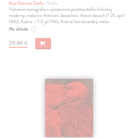
Kiss-Széman Zsófia
| Kniha
Výtvarná monografia o významnom predstaviteľovi košickej
moderny, maliarovi Antonovi Jasuschovi. Anton Jasusch (* 25. apríl
1882, Košice – † 3. júl 1965, Košice) bol slovenský maliar.
Na sklade
?
29,90 €