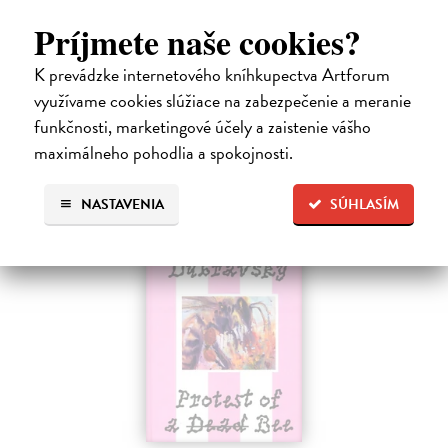
systematicky pracoval na rekonštrukcii ikonickej Poslednej večere,
Príjmete naše cookies?
čo ho inšpirovalo k napísaniu tejto knihy. Odkrýva pred nami silné i
slabé…
K prevádzke internetového kníhkupectva Artforum
Na sklade
?
využívame cookies slúžiace na zabezpečenie a meranie
31,92 €
funkčnosti, marketingové účely a zaistenie vášho
maximálneho pohodlia a spokojnosti.
39,90 €
?
NASTAVENIA
SÚHLASÍM
na sklade