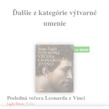
Ďalšie z kategórie výtvarné
umenie
na sklade
Posledná večera Leonarda z Vinci
Lajda Stano
| Kniha
Stano Lajda je súčasný slovenský maliar, ktorý niekoľko rokov