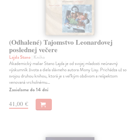
(Odhalené) Tajomstvo Leonardovej
poslednej večere
Lajda Stano
| Kniha
Akademický maliar Stano Lajda je od svojej mladosti neúnavný
výskumník života a diela slávneho autora Mony Lisy. Prichádza už so
svojou druhou knihou, ktorá je s veľkým obdivom a rešpektom
venovaná vrcholnému…
Zasielame do 14 dní
41,00 €