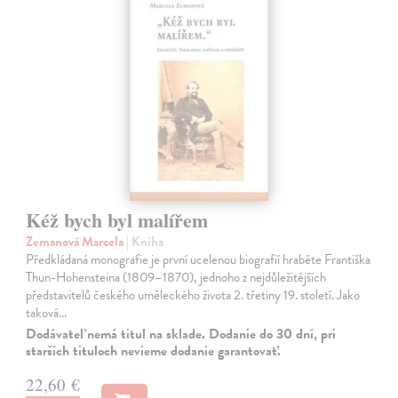
Kéž bych byl malířem
Zemanová Marcela
| Kniha
Předkládaná monografie je první ucelenou biografií hraběte Františka
Thun-Hohensteina (1809–1870), jednoho z nejdůležitějších
představitelů českého uměleckého života 2. třetiny 19. století. Jako
taková…
Dodávateľ nemá titul na sklade. Dodanie do 30 dní, pri
starších tituloch nevieme dodanie garantovať.
22,60 €