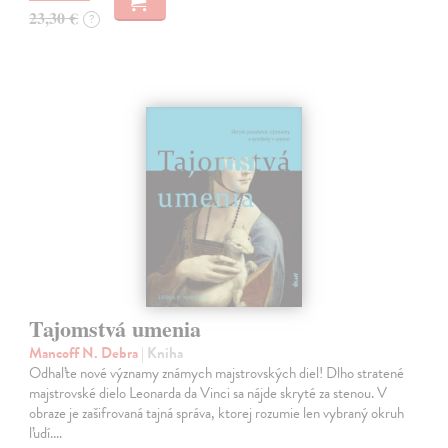
23,30 €
?
Tajomstvá umenia
Mancoff N. Debra
| Kniha
Odhaľte nové významy známych majstrovských diel! Dlho stratené
majstrovské dielo Leonarda da Vinci sa nájde skryté za stenou. V
obraze je zašifrovaná tajná správa, ktorej rozumie len vybraný okruh
ľudí.…