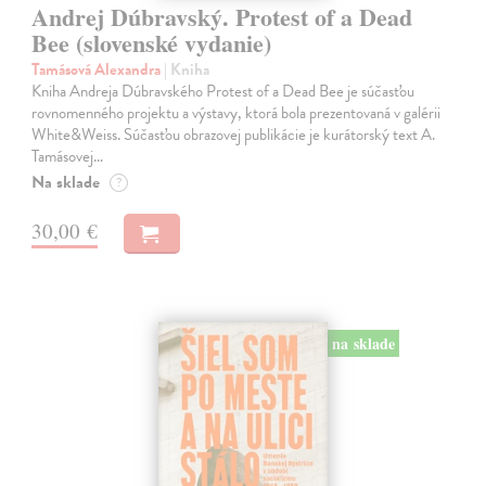
Andrej Dúbravský. Protest of a Dead
Bee (slovenské vydanie)
Tamásová Alexandra
| Kniha
Kniha Andreja Dúbravského Protest of a Dead Bee je súčasťou
rovnomenného projektu a výstavy, ktorá bola prezentovaná v galérii
White&Weiss. Súčasťou obrazovej publikácie je kurátorský text A.
Tamásovej…
Na sklade
?
30,00 €
na sklade