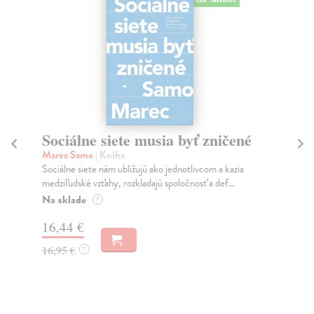
Sociálne siete musia byť zničené
S
K
Marec Samo
| Kniha
Sociálne siete nám ubližujú ako jednotlivcom a kazia
Mik
medziľudské vzťahy, rozkladajú spoločnosť a def...
Mon
o k
Na sklade
?
Na
16,44 €
23
16,95 €
?
24