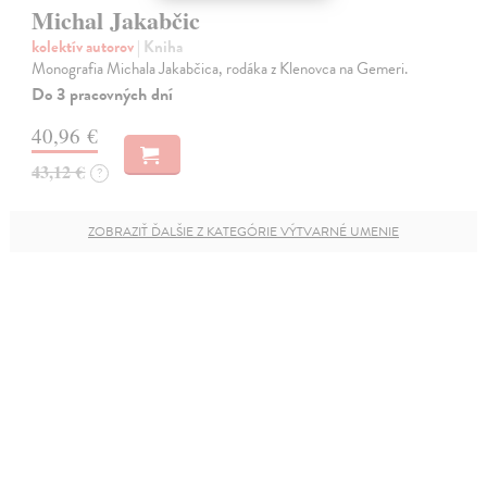
Michal Jakabčic
kolektív autorov
| Kniha
Monografia Michala Jakabčica, rodáka z Klenovca na Gemeri.
Do 3 pracovných dní
40,96 €
43,12 €
?
ZOBRAZIŤ ĎALŠIE Z KATEGÓRIE VÝTVARNÉ UMENIE