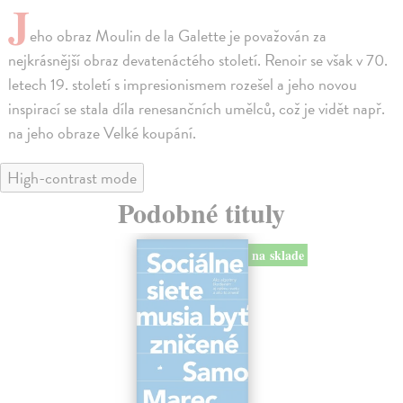
J
eho obraz Moulin de la Galette je považován za
nejkrásnější obraz devatenáctého století. Renoir se však v 70.
letech 19. století s impresionismem rozešel a jeho novou
inspirací se stala díla renesančních umělců, což je vidět např.
na jeho obraze Velké koupání.
High-contrast mode
Podobné tituly
na sklade