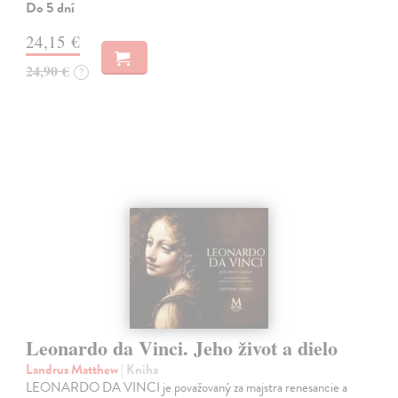
Do 5 dní
24,15 €
24,90 €
?
Leonardo da Vinci. Jeho život a dielo
Landrus Matthew
| Kniha
LEONARDO DA VINCI je považovaný za majstra renesancie a