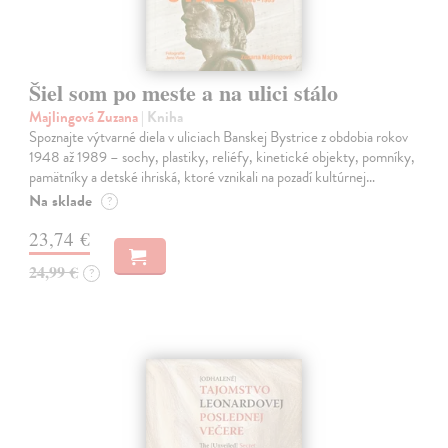
Šiel som po meste a na ulici stálo
Majlingová Zuzana
| Kniha
Spoznajte výtvarné diela v uliciach Banskej Bystrice z obdobia rokov
1948 až 1989 – sochy, plastiky, reliéfy, kinetické objekty, pomníky,
pamätníky a detské ihriská, ktoré vznikali na pozadí kultúrnej…
Na sklade
?
23,74 €
24,99 €
?