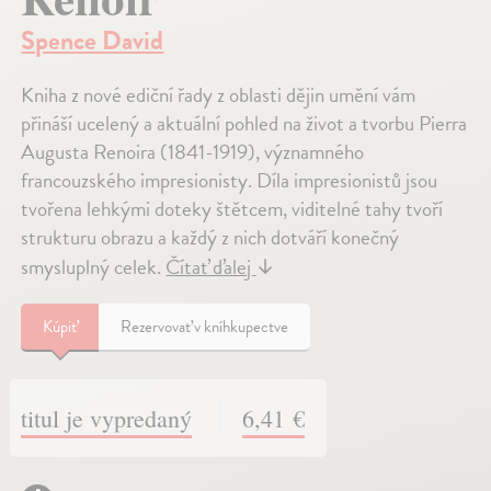
Spence David
Kniha z nové ediční řady z oblasti dějin umění vám
přináší ucelený a aktuální pohled na život a tvorbu Pierra
Augusta Renoira (1841-1919), významného
francouzského impresionisty. Díla impresionistů jsou
tvořena lehkými doteky štětcem, viditelné tahy tvoří
strukturu obrazu a každý z nich dotváří konečný
smysluplný celek.
Čítať ďalej
↓
Kúpiť
Rezervovať v kníhkupectve
titul je vypredaný
6,41 €