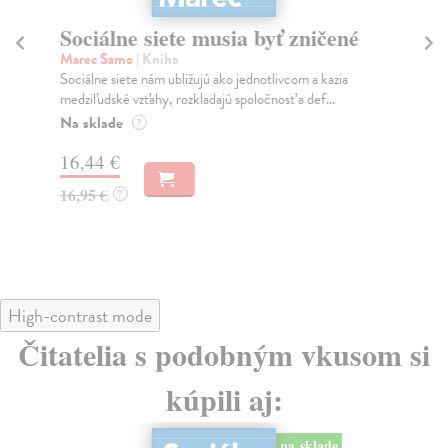
Sociálne siete musia byť zničené
S
K
Marec Samo
| Kniha
Sociálne siete nám ubližujú ako jednotlivcom a kazia
Mik
medziľudské vzťahy, rozkladajú spoločnosť a def...
Mon
o k
Na sklade
?
Na
16,44 €
23
16,95 €
?
24
High-contrast mode
Čitatelia s podobným vkusom si
kúpili aj:
na sklade