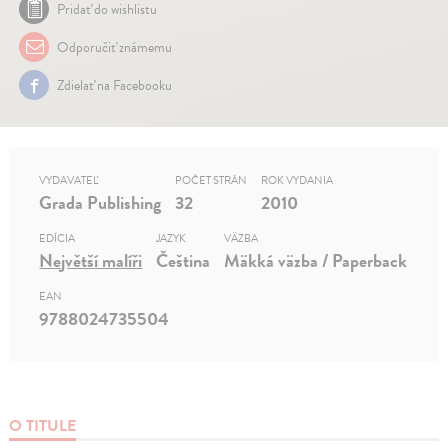
Pridať do wishlistu
Odporučiť známemu
Zdielať na Facebooku
VYDAVATEĽ
POČET STRÁN
ROK VYDANIA
Grada Publishing
32
2010
EDÍCIA
JAZYK
VÄZBA
Největší malíři
Čeština
Mäkká väzba / Paperback
EAN
9788024735504
O TITULE