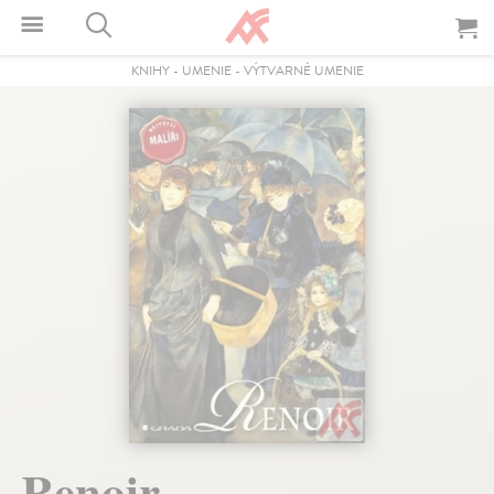
KNIHY
-
UMENIE
-
VÝTVARNÉ UMENIE
Renoir