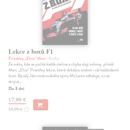
Lekce z boxů F1
Priestley „Elvis“ Marc
| Kniha
Ze světa, kde se počítá každá vteřina a chyba stojí miliony, přináší
Marc „Elvis“ Priestley lekce, které dokážou změnit i váš každodenní
život. Bývalý člen mistrovského týmu McLaren odhaluje, co se
skrývá…
Do 3 dní
17,99 €
19,99 €
?