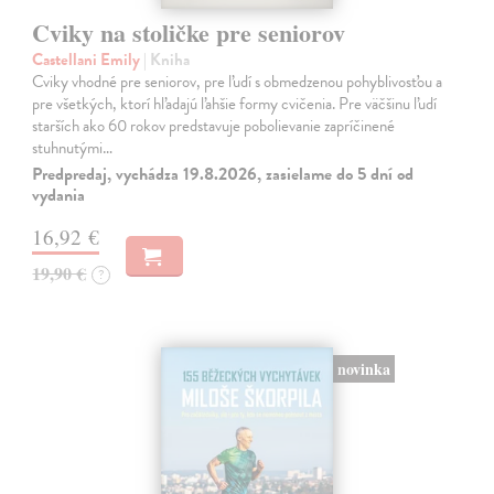
Cviky na stoličke pre seniorov
Castellani Emily
| Kniha
Cviky vhodné pre seniorov, pre ľudí s obmedzenou pohyblivosťou a
pre všetkých, ktorí hľadajú ľahšie formy cvičenia. Pre väčšinu ľudí
starších ako 60 rokov predstavuje pobolievanie zapríčinené
stuhnutými…
Predpredaj, vychádza 19.8.2026, zasielame do 5 dní od
vydania
16,92 €
19,90 €
?
novinka