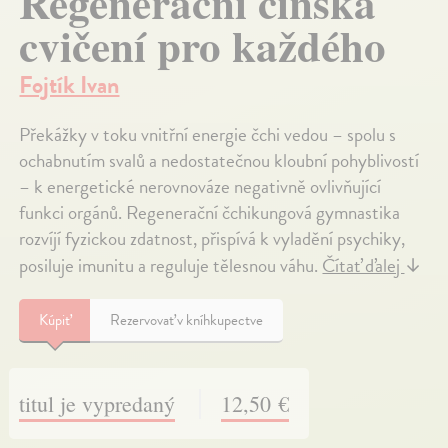
Regenerační čínská
cvičení pro každého
Fojtík Ivan
Překážky v toku vnitřní energie čchi vedou – spolu s
ochabnutím svalů a nedostatečnou kloubní pohyblivostí
– k energetické nerovnováze negativně ovlivňující
funkci orgánů. Regenerační čchikungová gymnastika
rozvíjí fyzickou zdatnost, přispívá k vyladění psychiky,
posiluje imunitu a reguluje tělesnou váhu.
Čítať ďalej
↓
Kúpiť
Rezervovať v kníhkupectve
titul je vypredaný
12,50 €