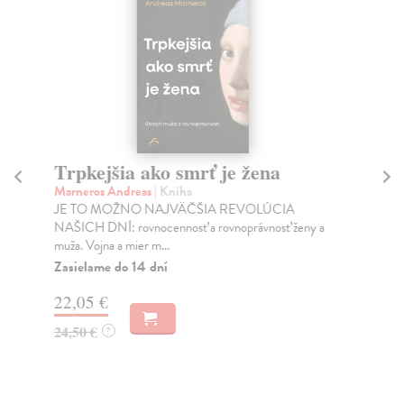
Trpkejšia ako smrť je žena
P
Marneros Andreas
| Kniha
Bor
JE TO MOŽNO NAJVÄČŠIA REVOLÚCIA
Tát
NAŠICH DNÍ: rovnocennosť a rovnoprávnosť ženy a
Bor
muža. Vojna a mier m...
Na
Zasielame do 14 dní
18
22,05 €
19
24,50 €
?