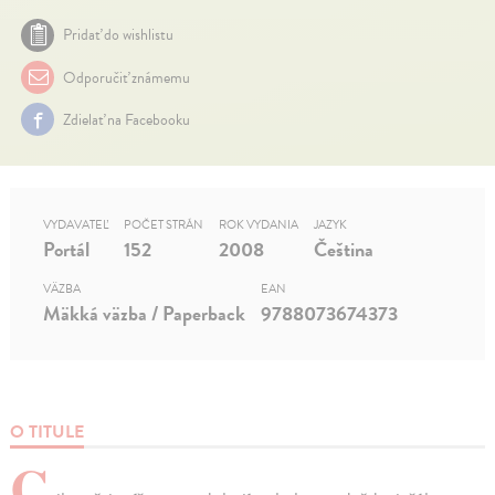
Pridať do wishlistu
Odporučiť známemu
Zdielať na Facebooku
VYDAVATEĽ
POČET STRÁN
ROK VYDANIA
JAZYK
Portál
152
2008
Čeština
VÄZBA
EAN
Mäkká väzba / Paperback
9788073674373
O TITULE
C