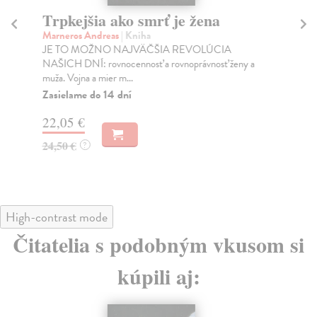
Trpkejšia ako smrť je žena
P
Marneros Andreas
| Kniha
Bor
JE TO MOŽNO NAJVÄČŠIA REVOLÚCIA
Tát
NAŠICH DNÍ: rovnocennosť a rovnoprávnosť ženy a
Bor
muža. Vojna a mier m...
Na
Zasielame do 14 dní
18
22,05 €
19
24,50 €
?
High-contrast mode
Čitatelia s podobným vkusom si
kúpili aj: