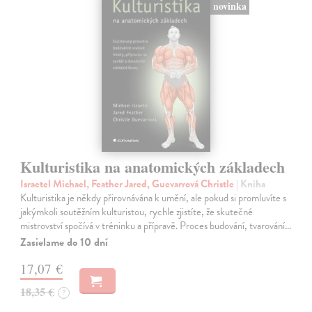
novinka
Kulturistika na anatomických základech
Israetel Michael, Feather Jared, Guevarrová Christle
| Kniha
Kulturistika je někdy přirovnávána k umění, ale pokud si promluvíte s
jakýmkoli soutěžním kulturistou, rychle zjistíte, že skutečné
mistrovství spočívá v tréninku a přípravě. Proces budování, tvarování…
Zasielame do 10 dní
17,07 €
18,35 €
?