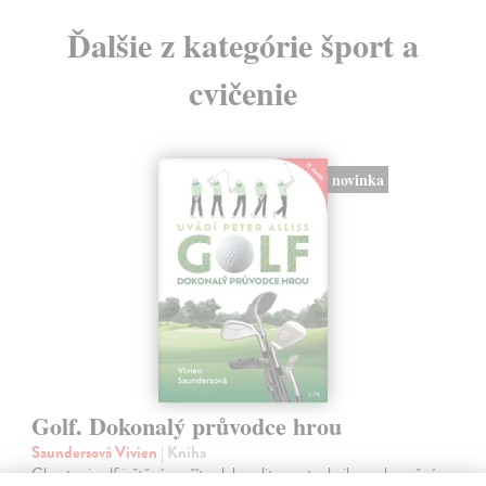
Ďalšie z kategórie šport a
cvičenie
novinka
Golf. Dokonalý průvodce hrou
Saundersová Vivien
| Kniha
Chcete si golf ještě více užít, zdokonalit svou techniku a v konečném