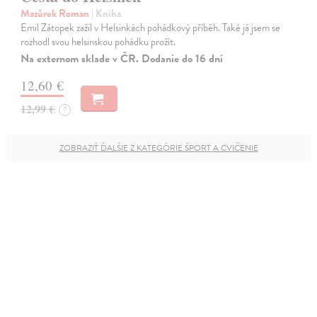
Mazůrek Roman
| Kniha
Emil Zátopek zažil v Helsinkách pohádkový příběh. Také já jsem se
rozhodl svou helsinskou pohádku prožít.
Na externom sklade v ČR. Dodanie do 16 dní
12,60 €
12,99 €
?
ZOBRAZIŤ ĎALŠIE Z KATEGÓRIE ŠPORT A CVIČENIE