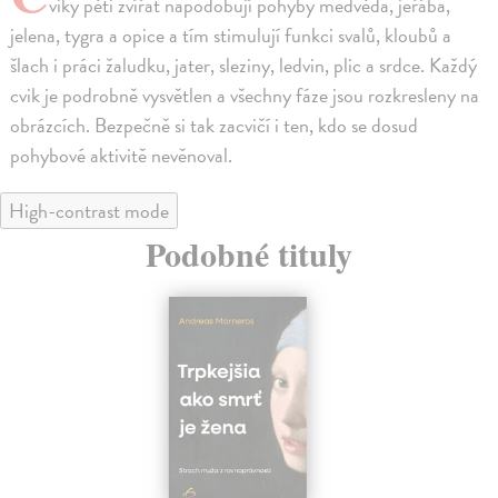
viky pěti zvířat napodobují pohyby medvěda, jeřába,
jelena, tygra a opice a tím stimulují funkci svalů, kloubů a
šlach i práci žaludku, jater, sleziny, ledvin, plic a srdce. Každý
cvik je podrobně vysvětlen a všechny fáze jsou rozkresleny na
obrázcích. Bezpečně si tak zacvičí i ten, kdo se dosud
pohybové aktivitě nevěnoval.
High-contrast mode
Podobné tituly