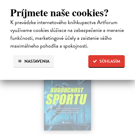
důsledku snížit počet ran na skóre? Tato komplexní a přehledná
Príjmete naše cookies?
příručka Golf: dokonalý průvodce hrou nabízí zásadní tipy a strategie,
…
K prevádzke internetového kníhkupectva Artforum
Zasielame do 12 dní
využívame cookies slúžiace na zabezpečenie a meranie
16,83 €
funkčnosti, marketingové účely a zaistenie vášho
18,70 €
?
maximálneho pohodlia a spokojnosti.
NASTAVENIA
SÚHLASÍM
novinka