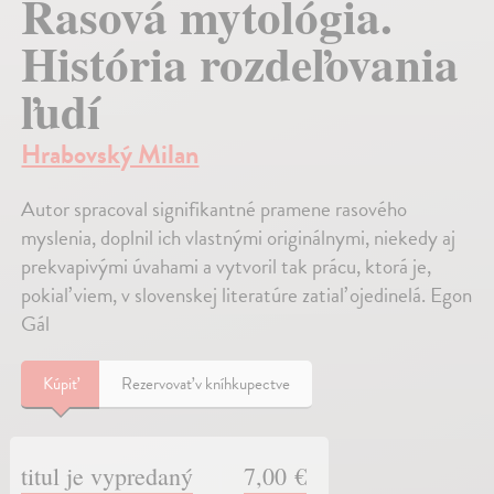
Rasová mytológia.
História rozdeľovania
ľudí
Hrabovský Milan
Autor spracoval signifikantné pramene rasového
myslenia, doplnil ich vlastnými originálnymi, niekedy aj
prekvapivými úvahami a vytvoril tak prácu, ktorá je,
pokiaľ viem, v slovenskej literatúre zatiaľ ojedinelá. Egon
Gál
Kúpiť
Rezervovať v kníhkupectve
titul je vypredaný
7,00 €