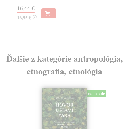
Na
16,44 €
23
16,95 €
?
24
Ďalšie z kategórie antropológia,
etnografia, etnológia
na sklade