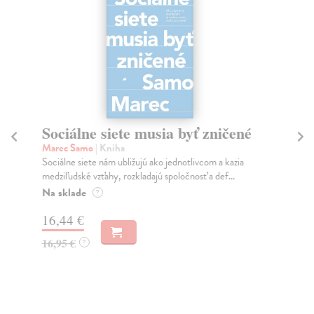
Sociálne siete musia byť zničené
S
K
Marec Samo
| Kniha
Sociálne siete nám ubližujú ako jednotlivcom a kazia
Mik
medziľudské vzťahy, rozkladajú spoločnosť a def...
Mon
o k
Na sklade
?
Na
16,44 €
23
16,95 €
?
24