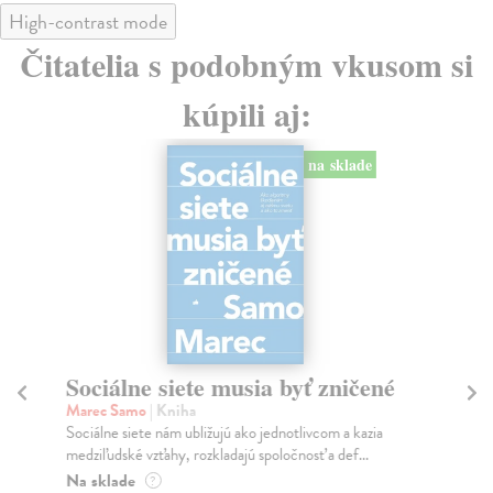
High-contrast mode
Čitatelia s podobným vkusom si
kúpili aj:
na sklade
Sociálne siete musia byť zničené
S
K
Marec Samo
| Kniha
Sociálne siete nám ubližujú ako jednotlivcom a kazia
Mik
medziľudské vzťahy, rozkladajú spoločnosť a def...
Mon
o k
Na sklade
?