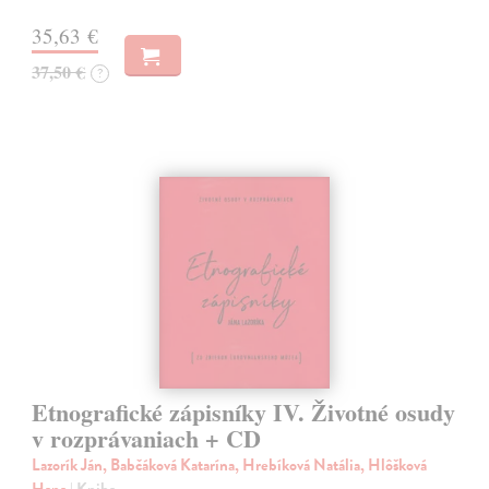
35,63 €
37,50 €
?
Etnografické zápisníky IV. Životné osudy
v rozprávaniach + CD
Lazorík Ján, Babčáková Katarína, Hrebíková Natália, Hlôšková
Hana
| Kniha