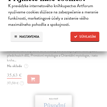
K prevádzke internetového kníhkupectva Artforum
využívame cookies slúžiace na zabezpečenie a meranie
funkčnosti, marketingové účely a zaistenie vášho
maximálneho pohodlia a spokojnosti.
Masky bohů 3. Mýty Západu
NASTAVENIA
SÚHLASÍM
Campbell Joseph
| Kniha
Kniha Mýty Západu původně vyšla v roce 1964 jako třetí svazek
monumentální čtyřdílné série Masky bohů a stejně jako nová vydání
předchozích dílů, Primitivní mytologie a Orientální mytologie, i tato
kniha…
Na sklade
?
35,63 €
37,50 €
?