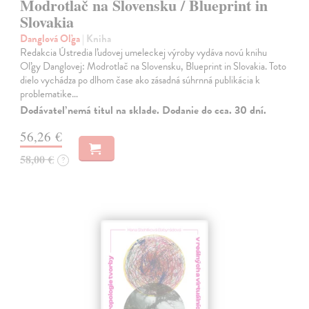
Modrotlač na Slovensku / Blueprint in
Slovakia
Danglová Oľga
| Kniha
Redakcia Ústredia ľudovej umeleckej výroby vydáva novú knihu
Oľgy Danglovej: Modrotlač na Slovensku, Blueprint in Slovakia. Toto
dielo vychádza po dlhom čase ako zásadná súhrnná publikácia k
problematike…
Dodávateľ nemá titul na sklade. Dodanie do cca. 30 dní.
56,26 €
58,00 €
?