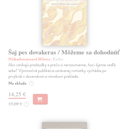
Šaj pes dovakeras / Môžeme sa dohodnúť
Hübschmannová Milena
| Kniha
Ako vznikajú predsudky a prečo si nerozumieme, hoci žijeme vedľa
seba? Výnimočná publikácia uznávanej romistky vychádza po
prvýkrát v slovenskom a rómskom preklade.
Na sklade
?
14,25 €
15,00 €
?