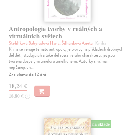
Antropologie tvorby v reálných a
virtuálních světech
Stehlíková Babyrádová Hana, Šilhánková Aneta
| Kniha
Kniha se věnuje tématu antropologie tvorby na příkladech drobných
děl dětí, studujících a také děl rozsáhlejšího charakteru, jež jsou
tvořena dospělými umělci a umělkyněmi. Autorky si všímají
nejrůznějších…
Zasielame do 12 dní
18,24 €
18,80 €
?
na sklade