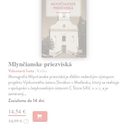
Mlynčianske priezviská
Valentová Iveta
| Kniha
Monografia Mlynčianske priezviská je ďalším vedeckým výstupom
projektu Výskumného ústavu Slovákov v Maďarsku, ktorý sa realizuje
v spolupráci s Jazykovedným ústavom Ľ. Štúra SAV, v. v. i., a je
zameraný…
Zasielame do 14 dní
14,54 €
14,99 €
?