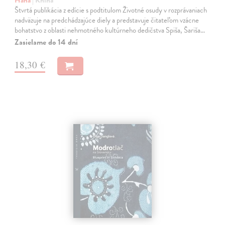
Štvrtá publikácia z edície s podtitulom Životné osudy v rozprávaniach
nadväzuje na predchádzajúce diely a predstavuje čitateľom vzácne
bohatstvo z oblasti nehmotného kultúrneho dedičstva Spiša, Šariša…
Zasielame do 14 dní
18,30 €