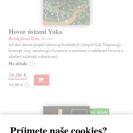
Hovor ústami Yaka
Bombjaková Daša
| Kniha
Ich deti denne prejdú rukami aj dvadsiatich rôznych ľudí. Nepoznajú
koncept viny, netolerujú chvastanie a namiesto o vzdelávaní hovoria o
zdieľaní múdrosti a dozrievaní.
Na sklade
?
16,06 €
16,90 €
?
na sklade
Príjmete naše cookies?