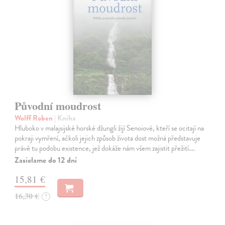
Původní moudrost
Wolff Roben
| Kniha
Hluboko v malajsijské horské džungli žijí Senoiové, kteří se ocitají na
pokraji vymření, ačkoli jejich způsob života dost možná představuje
právě tu podobu existence, jež dokáže nám všem zajistit přežití.…
Zasielame do 12 dní
15,81 €
16,30 €
?