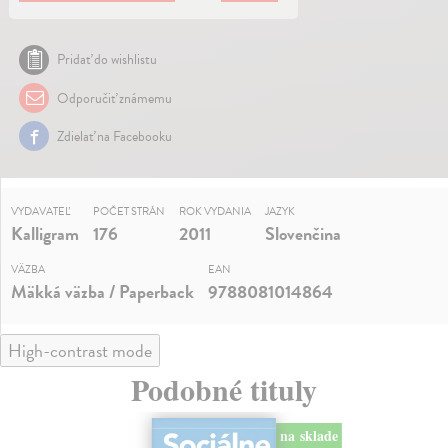
Pridať do wishlistu
Odporučiť známemu
Zdielať na Facebooku
VYDAVATEĽ
POČET STRÁN
ROK VYDANIA
JAZYK
Kalligram
176
2011
Slovenčina
VÄZBA
EAN
Mäkká väzba / Paperback
9788081014864
High-contrast mode
Podobné tituly
na sklade