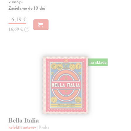
pražský…
Zasielame do 10 dní
16,19 €
16,69 €
?
na sklade
Bella Italia
kolektív autorov
| Kniha