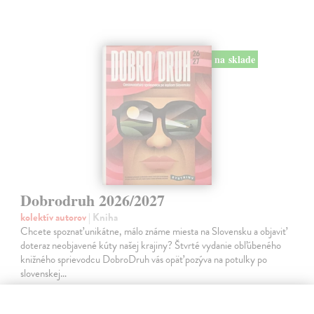
na sklade
Dobrodruh 2026/2027
kolektív autorov
| Kniha
Chcete spoznať unikátne, málo známe miesta na Slovensku a objaviť
doteraz neobjavené kúty našej krajiny? Štvrté vydanie obľúbeného
knižného sprievodcu DobroDruh vás opäť pozýva na potulky po
slovenskej…
Na sklade