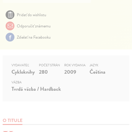
Pridať do wishlistu
Odporučiť známemu
Zdielať na Facebooku
VYDAVATEĽ
POČET STRÁN
ROK VYDANIA
JAZYK
Cykloknihy
280
2009
Čeština
VÄZBA
Tvrdá väzba / Hardback
O TITULE