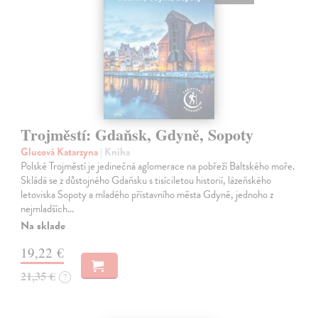
Trojměstí: Gdaňsk, Gdyně, Sopoty
Glucová Katarzyna
| Kniha
Polské Trojměstí je jedinečná aglomerace na pobřeží Baltského moře.
Skládá se z důstojného Gdaňsku s tisíciletou historií, lázeňského
letoviska Sopoty a mladého přístavního města Gdyně, jednoho z
nejmladších…
Na sklade
19,22 €
21,35 €
?