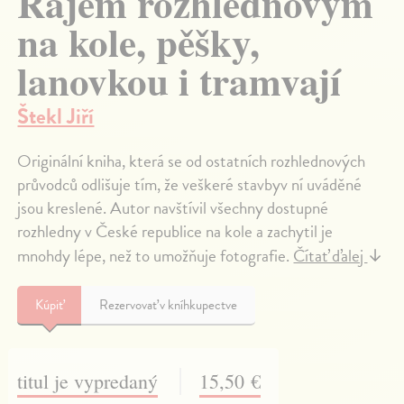
Rájem rozhlednovým
na kole, pěšky,
lanovkou i tramvají
Štekl Jiří
Originální kniha, která se od ostatních rozhlednových
průvodců odlišuje tím, že veškeré stavbyv ní uváděné
jsou kreslené. Autor navštívil všechny dostupné
rozhledny v České republice na kole a zachytil je
mnohdy lépe, než to umožňuje fotografie.
Čítať ďalej
↓
Kúpiť
Rezervovať v kníhkupectve
titul je vypredaný
15,50 €