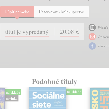
Kúpiť
na webe
Rezervovať v kníhkupectve
Pridať d
titul je vypredaný
20,08 €
Odporuč
Zdielať 
Podobné tituly
na sklade
na sklade
novinka