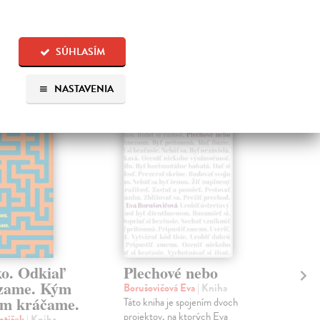
SÚHLASÍM
 aj:
NASTAVENIA
na sklade
na sklade
ko. Odkiaľ
Plechové nebo
Po
zame. Kým
Borušovičová Eva
| Kniha
Kun
m kráčame.
Táto kniha je spojením dvoch
Poma
projektov, na ktorých Eva
čty
ntišek
| Kniha