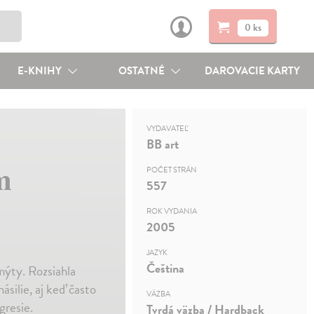
0 ks
E-KNIHY
OSTATNÉ
DAROVACIE KARTY
VYDAVATEĽ
BB art
m
POČET STRÁN
557
ROK VYDANIA
2005
JAZYK
Čeština
mýty. Rozsiahla
ásilie, aj keď často
VÄZBA
gresie.
Tvrdá väzba / Hardback