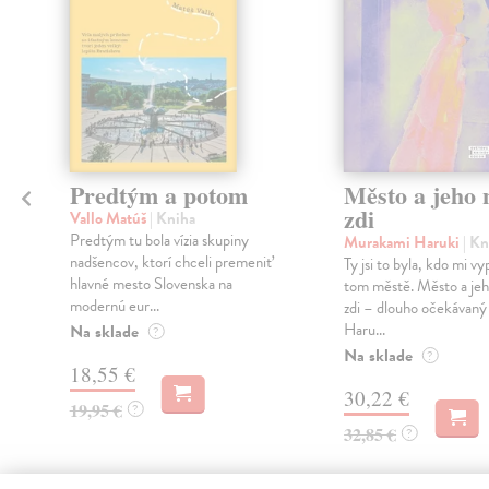
Predtým a potom
Město a jeho n
zdi
Vallo Matúš
| Kniha
Predtým tu bola vízia skupiny
Murakami Haruki
| Kn
nadšencov, ktorí chceli premeniť
Ty jsi to byla, kdo mi vy
hlavné mesto Slovenska na
tom městě. Město a jeh
modernú eur...
zdi – dlouho očekávan
Haru...
Na sklade
?
Na sklade
?
18,55 €
30,22 €
19,95 €
?
32,85 €
?