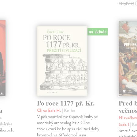
18,49 €
na sklade
Po roce 1177 př. Kr.
Pred 
a
večnos
Cline Eric H.
| Kniha
V pokračování své úspěšné knihy se
a
Hlavačkov
americký archeolog Eric Cline
lekárska
(eds.)
| K
znovu vrací ke kolapsu civilizací doby
áboroch.
Smrť člov
bronzové ve Středomoří a na
biologický