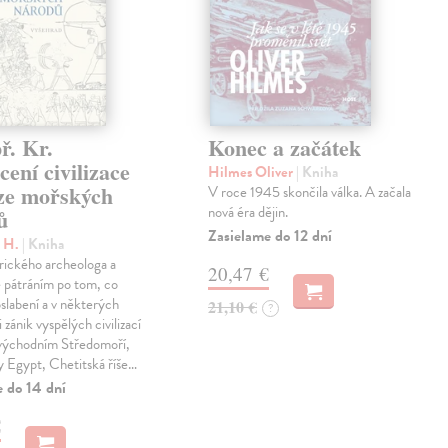
ř. Kr.
Konec a začátek
ení civilizace
Hilmes Oliver
| Kniha
aze mořských
V roce 1945 skončila válka. A začala
nová éra dějin.
ů
Zasielame do 12 dní
c H.
| Kniha
rického archeologa a
20,47 €
je pátráním po tom, co
oslabení a v některých
21,10 €
?
 zánik vyspělých civilizací
 východním Středomoří,
y Egypt, Chetitská říše…
e do 14 dní
€