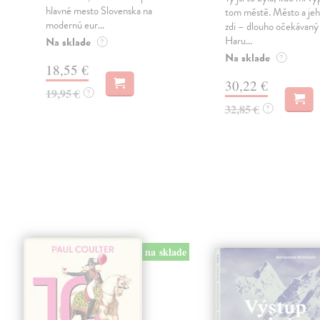
hlavné mesto Slovenska na
tom městě. Město a jeh
modernú eur...
zdi – dlouho očekávan
Haru...
Na sklade
?
Na sklade
?
18,55 €
30,22 €
19,95 €
?
32,85 €
?
na sklade