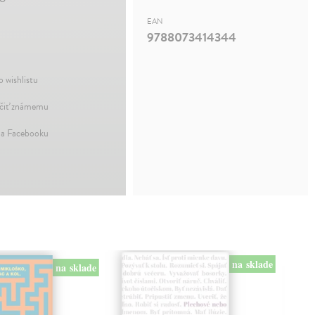
EAN
9788073414344
o wishlistu
iť známemu
na Facebooku
na sklade
na sklade