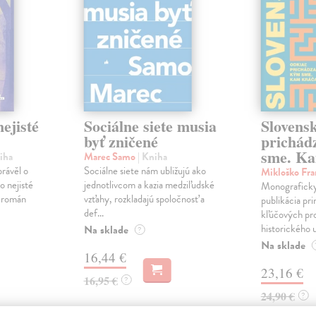
ejisté
Sociálne siete musia
Slovens
byť zničené
prichád
sme. Ka
iha
Marec Samo
| Kniha
právěl o
Sociálne siete nám ubližujú ako
Mikloško Fra
o nejisté
jednotlivcom a kazia medziľudské
Monograficky
ý román
vzťahy, rozkladajú spoločnosť a
publikácia pri
def...
kľúčových pr
historického u
Na sklade
?
Na sklade
16,44 €
23,16 €
16,95 €
?
24,90 €
?