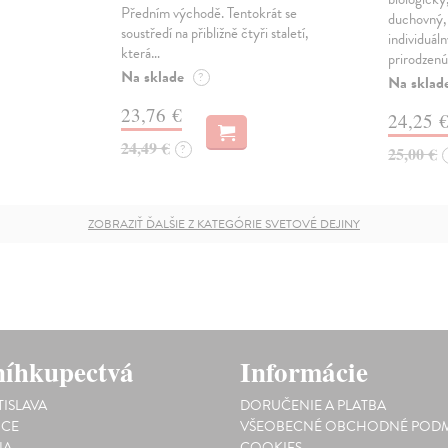
Předním východě. Tentokrát se
duchovný, 
soustředí na přibližně čtyři staletí,
individuál
která…
prirodzenú
Na sklade
?
Na sklad
23,76 €
24,25 
24,49 €
?
25,00 €
ZOBRAZIŤ ĎALŠIE Z KATEGÓRIE SVETOVÉ DEJINY
íhkupectvá
Informácie
TISLAVA
DORUČENIE A PLATBA
ICE
VŠEOBECNÉ OBCHODNÉ PODM
NA
COOKIES