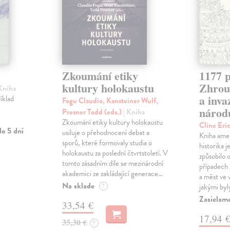
Zkoumání etiky
1177 p
kultury holokaustu
Zhrouc
 Kniha
a inv
íklad
Fogu Claudio, Kansteiner Wulf,
národ
Presner Todd (eds.)
| Kniha
Zkoumání etiky kultury holokaustu
Cline Eri
o 5 dní
usiluje o přehodnocení debat a
Kniha ame
sporů, které formovaly studia o
historika 
holokaustu za poslední čtvrtstoletí. V
způsobilo 
tomto zásadním díle se mezinárodní
případech i
akademici ze zakládající generace…
a měst ve
Na sklade
?
jakými byl
Zasielam
33,54 €
17,94 
35,30 €
?