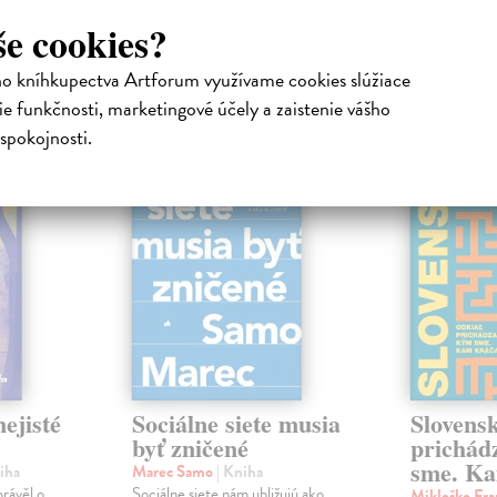
še cookies?
ho kníhkupectva Artforum využívame cookies slúžiace
atelia s podobným vkusom si kúpili
e funkčnosti, marketingové účely a zaistenie vášho
spokojnosti.
na sklade
na sklade
novinka
ejisté
Sociálne siete musia
Slovens
byť zničené
prichád
sme. Ka
iha
Marec Samo
| Kniha
právěl o
Sociálne siete nám ubližujú ako
Mikloško Fra