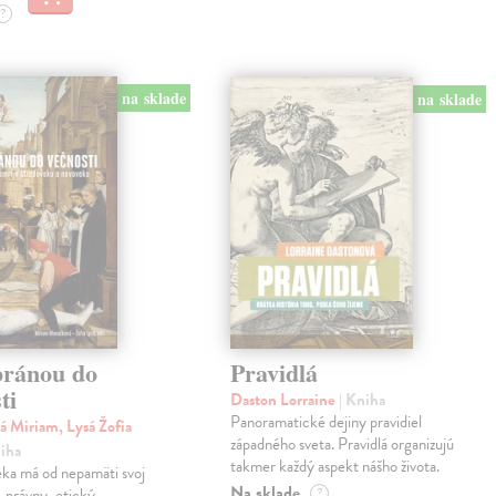
?
na sklade
na sklade
bránou do
Pravidlá
ti
Daston Lorraine
| Kniha
Panoramatické dejiny pravidiel
á Miriam, Lysá Žofia
západného sveta. Pravidlá organizujú
niha
takmer každý aspekt nášho života.
eka má od nepamäti svoj
Na sklade
, právny, etický,
?