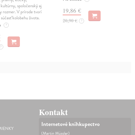
kultúrny, spoločenský aj
19,86 €
ny rozmer. V prírode tvorí
 súčasť kolobehu života.
20,90 €
?
e
?
€
?
Kontakt
Internetové kníhkupectvo
IENKY
(Martin Müssler)