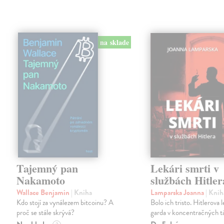
na sklade
Tajemný pan
Lekári smrti v
Nakamoto
službách Hitler
Wallace Benjamin
| Kniha
Lamparska Joanna
| Knih
Kdo stojí za vynálezem bitcoinu? A
Bolo ich tristo. Hitlerova 
proč se stále skrývá?
garda v koncentračných t