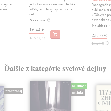
o nejisté
jednotlivcom a kazia medziľudské
Monograficky
ý román
vzťahy, rozkladajú spoločnosť a
publikácia pri
def...
kľúčových pr
historického u
Na sklade
?
Na sklade
16,44 €
23,16 €
16,95 €
?
24,90 €
?
Ďalšie z kategórie svetové dejiny
na sklade
predpredaj
novinka