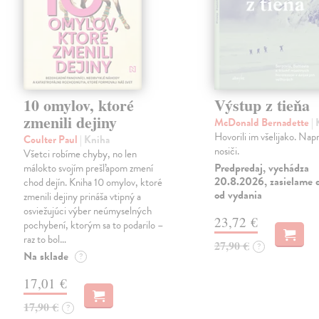
10 omylov, ktoré
Výstup z tieňa
zmenili dejiny
McDonald Bernadette
|
Hovorili im všelijako. Napr
Coulter Paul
| Kniha
nosiči.
Všetci robíme chyby, no len
Predpredaj, vychádza
málokto svojím prešľapom zmení
20.8.2026, zasielame d
chod dejín. Kniha 10 omylov, ktoré
od vydania
zmenili dejiny prináša vtipný a
osviežujúci výber neúmyselných
23,72 €
pochybení, ktorým sa to podarilo –
raz to bol…
27,90 €
?
Na sklade
?
17,01 €
17,90 €
?