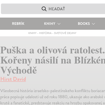
REBRÍK
KNIHY
BOOKS
KNIHY
-
HISTÓRIA
-
SVETOVÉ DEJINY
Puška a olivová ratolest.
Kořeny násilí na Blízké
Východě
Hirst David
Všeobecná história izraelsko-palestínskeho konfliktu boriaca
práca popisuje udalosti už od roku 1880, ukazuje ako arabské n
kruté a fanatické, predstavuje reakciu na hrozbu opakovanej a