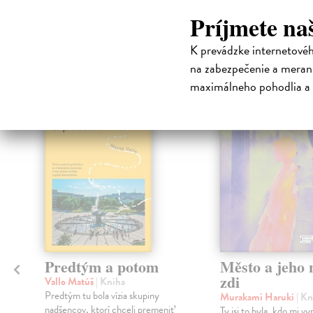
Príjmete na
High-contrast mode
K prevádzke internetové
Čit
na zabezpečenie a merani
maximálneho pohodlia a 
na sklade
Predtým a potom
Město a jeho n
zdi
Vallo Matúš
| Kniha
Predtým tu bola vízia skupiny
Murakami Haruki
| Kn
nadšencov, ktorí chceli premeniť
Ty jsi to byla, kdo mi vy