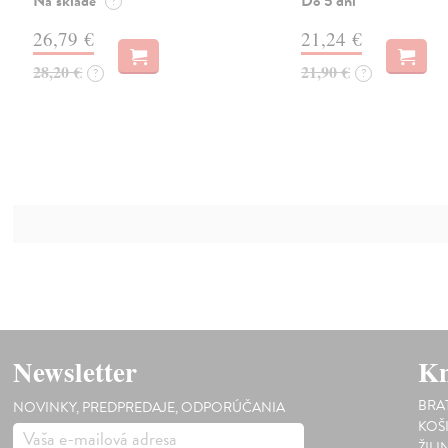
Na sklade
Do 5 dní
?
26,79 €
21,24 €
28,20 €
21,90 €
?
?
Newsletter
Kn
BRA
NOVINKY, PREDPREDAJE, ODPORÚČANIA
KOŠ
ŽILI