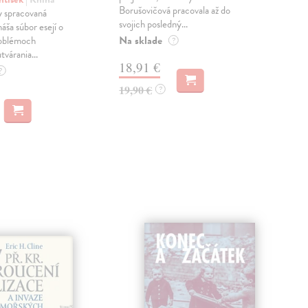
Borušovičová pracovala až do
naps
 spracovaná
svojich posledný...
česk
náša súbor esejí o
Na sklade
Na 
oblémoch
?
tvárania...
18,91 €
14
?
19,90 €
15,
?