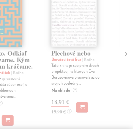
ko. Odkiaľ
Plechové nebo
Po
zame. Kým
Borušovičová Eva
| Kniha
Kun
m kráčame.
Táto kniha je spojením dvoch
Poma
projektov, na ktorých Eva
čty
ntišek
| Kniha
Borušovičová pracovala až do
naps
 spracovaná
svojich posledný...
česk
náša súbor esejí o
Na sklade
Na 
oblémoch
?
tvárania...
18,91 €
14
?
19,90 €
15,
?