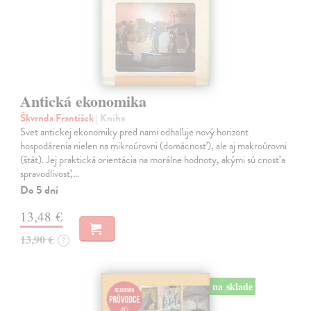
Antická ekonomika
Škvrnda František
| Kniha
Svet antickej ekonomiky pred nami odhaľuje nový horizont
hospodárenia nielen na mikroúrovni (domácnosť), ale aj makroúrovni
(štát). Jej praktická orientácia na morálne hodnoty, akými sú cnosť a
spravodlivosť,…
Do 5 dní
13,48 €
13,90 €
?
na sklade