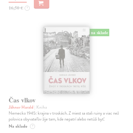
16,50 €
?
na sklade
Čas vlkov
Jähner Harald
| Kniha
Nemecko 1945: krajina v troskách. Z miest sa stali ruiny a viac než
polovica obyvateľov žije tam, kde nepatrí alebo netúži byť.
Na sklade
?