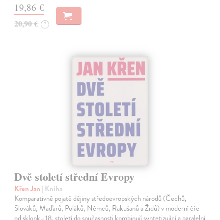
19,86 €
20,90 €
?
Dvě století střední Evropy
Křen Jan
| Kniha
Komparativně pojaté dějiny středoevropských národů (Čechů,
Slováků, Maďarů, Poláků, Němců, Rakušanů a Židů) v moderní éře
od sklonku 18. století do současnosti kombinují syntetizující a paralelní