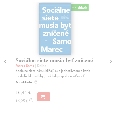
na sklade
Sociálne siete musia byť zničené
S
K
Marec Samo
| Kniha
Sociálne siete nám ubližujú ako jednotlivcom a kazia
Mik
medziľudské vzťahy, rozkladajú spoločnosť a def...
Mon
o k
Na sklade
?
Na
16,44 €
23
16,95 €
?
24