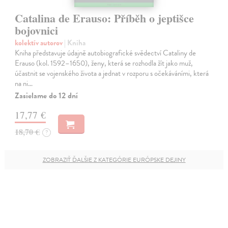
Catalina de Erauso: Příběh o jeptišce
bojovnici
kolektív autorov
| Kniha
Kniha představuje údajně autobiografické svědectví Cataliny de
Erauso (kol. 1592–1650), ženy, která se rozhodla žít jako muž,
účastnit se vojenského života a jednat v rozporu s očekáváními, která
na ni…
Zasielame do 12 dní
17,77 €
18,70 €
?
ZOBRAZIŤ ĎALŠIE Z KATEGÓRIE EURÓPSKE DEJINY