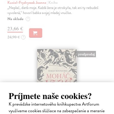
Kuciel-Frydryszak Joanna
| Kniha
„Neplač, dieťa moje. Každá žena je otrokyňa, tak ani ty nebudeš
vyvolená,“ hovorí babka svojej mladej vnučke.
Na sklade
?
23,66 €
24,90 €
?
predpredaj
Príjmete naše cookies?
K prevádzke internetového kníhkupectva Artforum
využívame cookies slúžiace na zabezpečenie a meranie