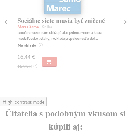
Sociálne siete musia byť zničené
S
K
Marec Samo
| Kniha
Sociálne siete nám ubližujú ako jednotlivcom a kazia
Mik
medziľudské vzťahy, rozkladajú spoločnosť a def...
Mon
o k
Na sklade
?
Na
16,44 €
23
16,95 €
?
24
High-contrast mode
Čitatelia s podobným vkusom si
kúpili aj: