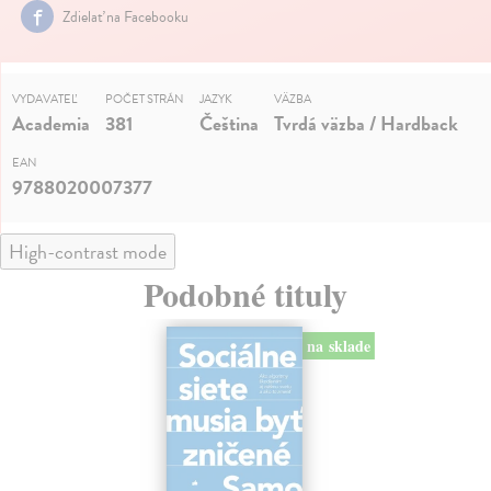
Zdielať na Facebooku
VYDAVATEĽ
POČET STRÁN
JAZYK
VÄZBA
Academia
381
Čeština
Tvrdá väzba / Hardback
EAN
9788020007377
High-contrast mode
Podobné tituly
na sklade