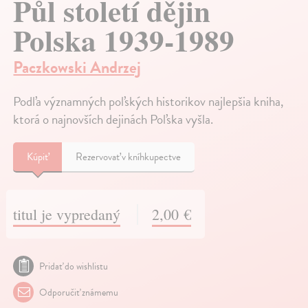
Půl století dějin
Polska 1939-1989
Paczkowski Andrzej
Podľa významných poľských historikov najlepšia kniha,
ktorá o najnovších dejinách Poľska vyšla.
Kúpiť
Rezervovať v kníhkupectve
titul je vypredaný
2,00 €
Pridať do wishlistu
Odporučiť známemu