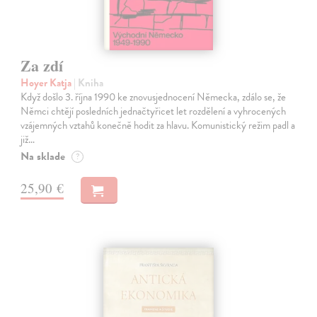
Za zdí
Hoyer Katja
| Kniha
Když došlo 3. října 1990 ke znovusjednocení Německa, zdálo se, že
Němci chtějí posledních jednačtyřicet let rozdělení a vyhrocených
vzájemných vztahů konečně hodit za hlavu. Komunistický režim padl a
již…
Na sklade
?
25,90 €