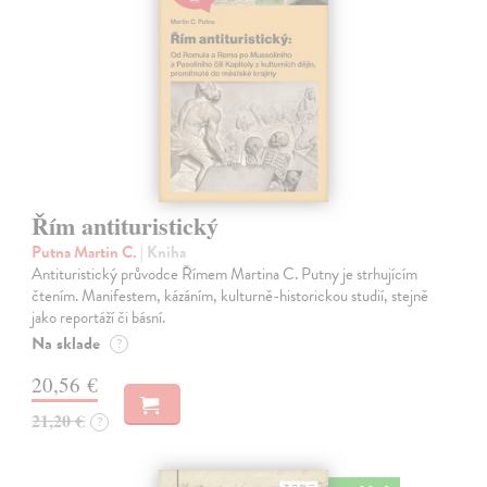
Řím antituristický
Putna Martin C.
| Kniha
Antituristický průvodce Římem Martina C. Putny je strhujícím
čtením. Manifestem, kázáním, kulturně-historickou studií, stejně
jako reportáží či básní.
Na sklade
?
20,56 €
21,20 €
?