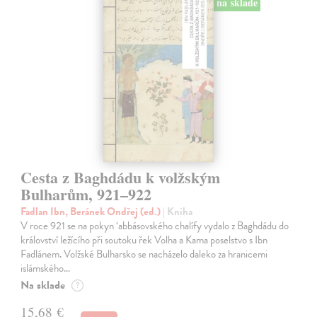
na sklade
Cesta z Baghdádu k volžským
Bulharům, 921–922
Fadlan Ibn, Beránek Ondřej (ed.)
| Kniha
V roce 921 se na pokyn ‘abbásovského chalífy vydalo z Baghdádu do
království ležícího při soutoku řek Volha a Kama poselstvo s Ibn
Fadlánem. Volžské Bulharsko se nacházelo daleko za hranicemi
islámského…
Na sklade
?
15,68 €