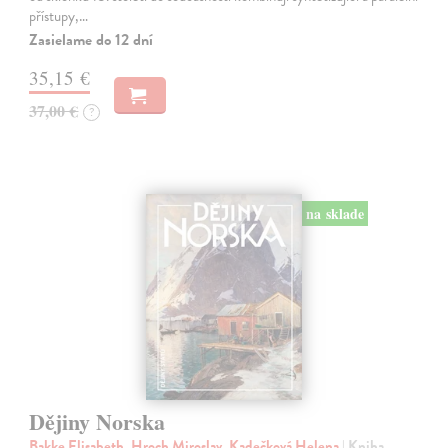
přístupy,…
Zasielame do 12 dní
35,15 €
37,00 €
?
na sklade
Dějiny Norska
Bakke Elisabeth, Hroch Miroslav, Kadečková Helena
| Kniha