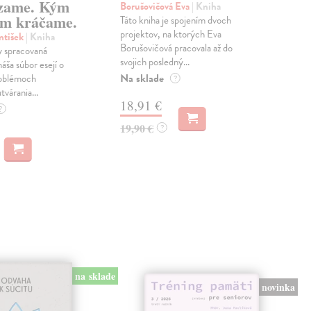
zame. Kým
Borušovičová Eva
| Kniha
Kun
m kráčame.
Táto kniha je spojením dvoch
Poma
projektov, na ktorých Eva
čty
ntišek
| Kniha
Borušovičová pracovala až do
naps
 spracovaná
svojich posledný...
česk
náša súbor esejí o
Na sklade
Na 
oblémoch
?
tvárania...
18,91 €
14
?
19,90 €
15,
?
na sklade
novinka