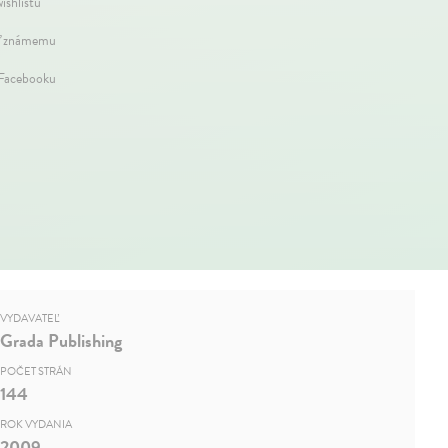
ishlistu
ť známemu
 Facebooku
VYDAVATEĽ
Grada Publishing
POČET STRÁN
144
ROK VYDANIA
2009