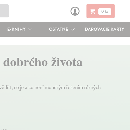
0 ks
E-KNIHY
OSTATNÉ
DAROVACIE KARTY
 dobrého života
 vědět, co je a co není moudrým řešením různých