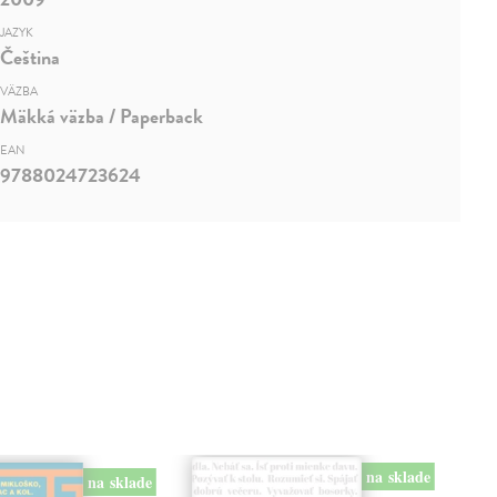
JAZYK
Čeština
VÄZBA
Mäkká väzba / Paperback
EAN
9788024723624
na sklade
na sklade