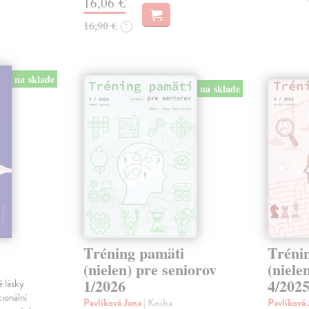
16,06 €
16,90 €
?
na sklade
na sklade
Tréning pamäti
Tréni
(nielen) pre seniorov
(niele
1/2026
4/202
 lásky
ionální
Pavlíková Jana
| Kniha
Pavlíková