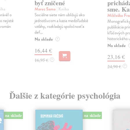
byť zničené
prichád
sme. Ka
iha
Marec Samo
| Kniha
právěl o
Sociálne siete nám ubližujú ako
Mikloško Fra
o nejisté
jednotlivcom a kazia medziľudské
Monograficky
ý román
vzťahy, rozkladajú spoločnosť a
publikácia pri
def...
kľúčových pr
historického u
Na sklade
?
Na sklade
16,44 €
23,16 €
16,95 €
?
24,90 €
?
Ďalšie z kategórie psychológia
na sklade
na sklade