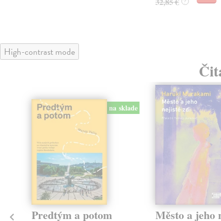
32,85 €
?
High-contrast mode
Čit
na sklade
Predtým a potom
Město a jeho n