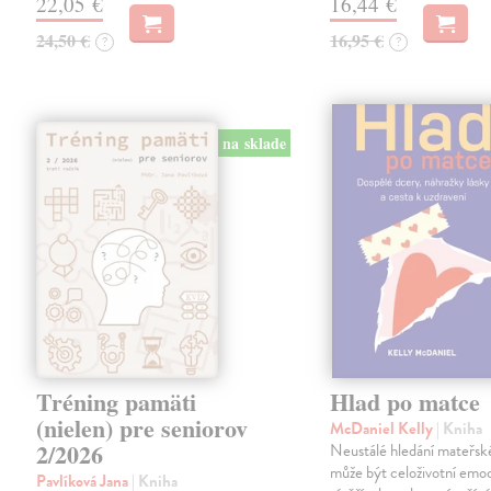
22,05 €
16,44 €
24,50 €
16,95 €
?
?
na sklade
Tréning pamäti
Hlad po matce
(nielen) pre seniorov
McDaniel Kelly
| Kniha
2/2026
Neustálé hledání mateřské
může být celoživotní emoc
Pavlíková Jana
| Kniha