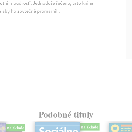
otní moudrostí. Jednoduše řečeno, tato kniha
l a aby ho zbytečně promarnili.
Podobné tituly
na sklade
na sklade