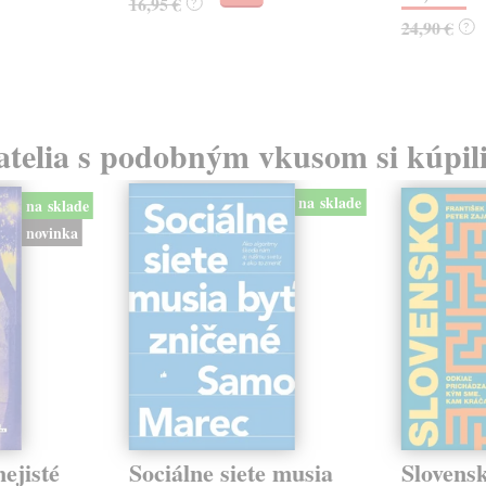
16,95 €
?
24,90 €
?
atelia s podobným vkusom si kúpili
na sklade
na sklade
novinka
ejisté
Sociálne siete musia
Slovens