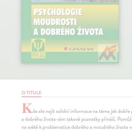
O TITULE
K
de ale najít solidní informace na téma jak dobře
a dobrého života vám takové poznatky přináší. Pomůže 
na světě k problematice dobrého a moudrého života ve 