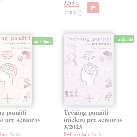
3,33 €
3,70 €
?
na sklade
na sklade
ng pamäti
Tréning pamäti
n) pre seniorov
(nielen) pre seniorov
5
3/2025
 Jana
| Kniha
Pavlíková Jana
| Kniha