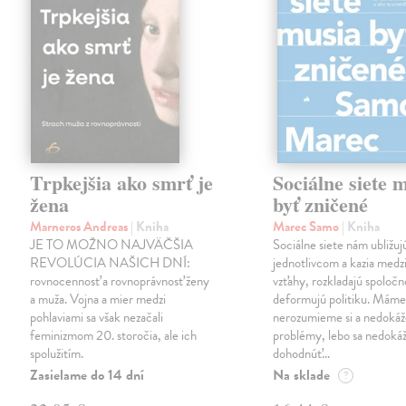
Trpkejšia ako smrť je
Sociálne siete 
žena
byť zničené
Marneros Andreas
| Kniha
Marec Samo
| Kniha
JE TO MOŽNO NAJVÄČŠIA
Sociálne siete nám ubližuj
REVOLÚCIA NAŠICH DNÍ:
jednotlivcom a kazia medz
rovnocennosť a rovnoprávnosť ženy
vzťahy, rozkladajú spoločn
a muža. Vojna a mier medzi
deformujú politiku. Máme 
pohlaviami sa však nezačali
nerozumieme si a nedokáž
feminizmom 20. storočia, ale ich
problémy, lebo sa nedok
spolužitím.
dohodnúť…
Zasielame do 14 dní
Na sklade
?