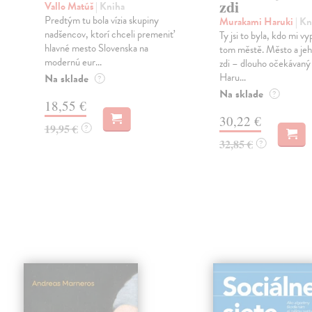
zdi
Vallo Matúš
| Kniha
Predtým tu bola vízia skupiny
Murakami Haruki
| Kn
nadšencov, ktorí chceli premeniť
Ty jsi to byla, kdo mi vy
hlavné mesto Slovenska na
tom městě. Město a jeh
modernú eur...
zdi – dlouho očekávan
Haru...
Na sklade
?
Na sklade
?
18,55 €
30,22 €
19,95 €
?
32,85 €
?