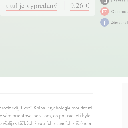
Pridať do w
titul je vypredaný
9,26 €
Odporuči
Zdielať na
 prožít svůj život? Kniha Psychologie moudrosti
vám orientovat se v tom, co po tisíciletí bylo
všelijak těžkých životních situacích zjištěno a