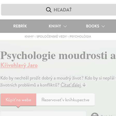
REBRÍK
KNIHY
BOOKS
KNIHY
-
SPOLOČENSKÉ VEDY
-
PSYCHOLÓGIA
Psychologie moudrosti a
Křivohlavý Jaro
Kdo by nechtěl prožít dobrý a moudrý život? Kdo by si nepřál
životních problémů a konfliktů?
Čítať ďalej
↓
Kúpiť
na webe
Rezervovať v kníhkupectve