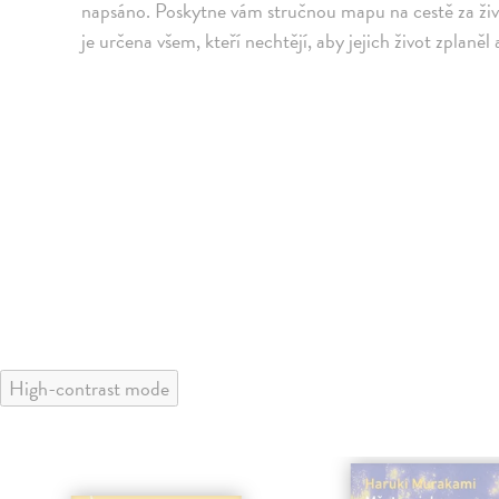
napsáno. Poskytne vám stručnou mapu na cestě za živ
je určena všem, kteří nechtějí, aby jejich život zplaně
High-contrast mode