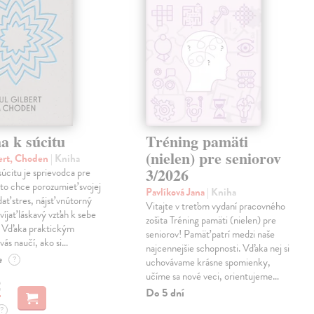
a k súcitu
Tréning pamäti
(nielen) pre seniorov
ert, Choden
| Kniha
3/2026
úcitu je sprievodca pre
to chce porozumieť svojej
Pavlíková Jana
| Kniha
dať stres, nájsť vnútorný
Vitajte v treťom vydaní pracovného
víjať láskavý vzťah k sebe
zošita Tréning pamäti (nielen) pre
. Vďaka praktickým
seniorov! Pamäť patrí medzi naše
vás naučí, ako si…
najcennejšie schopnosti. Vďaka nej si
e
?
uchovávame krásne spomienky,
učíme sa nové veci, orientujeme…
€
Do 5 dní
?