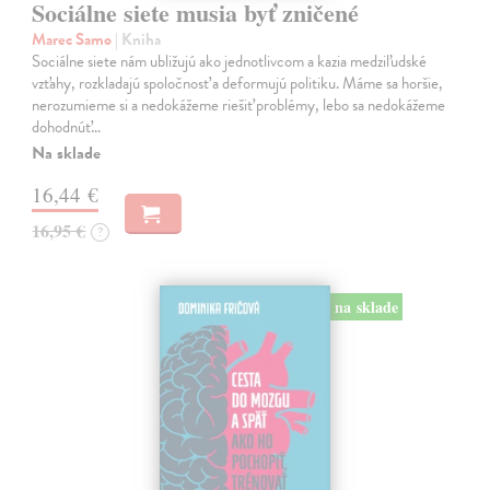
Sociálne siete musia byť zničené
Marec Samo
| Kniha
Sociálne siete nám ubližujú ako jednotlivcom a kazia medziľudské
vzťahy, rozkladajú spoločnosť a deformujú politiku. Máme sa horšie,
nerozumieme si a nedokážeme riešiť problémy, lebo sa nedokážeme
dohodnúť…
Na sklade
16,44 €
16,95 €
?
na sklade