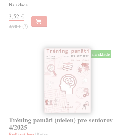
Na sklade
3,52 €
3,70 €
?
na sklade
Tréning pamäti (nielen) pre seniorov
4/2025
Pavlíková Jana
| Kniha