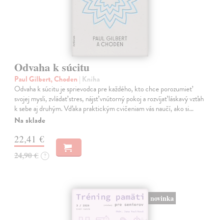
Odvaha k súcitu
Paul Gilbert, Choden
| Kniha
Odvaha k súcitu je sprievodca pre každého, kto chce porozumieť
svojej mysli, zvládať stres, nájsť vnútorný pokoj a rozvíjať láskavý vzťah
k sebe aj druhým. Vďaka praktickým cvičeniam vás naučí, ako si…
Na sklade
22,41 €
24,90 €
?
novinka