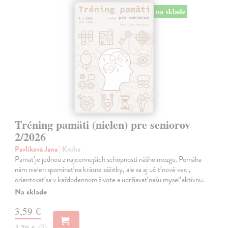
na sklade
Tréning pamäti (nielen) pre seniorov
2/2026
Pavlíková Jana
| Kniha
Pamäť je jednou z najcennejších schopností nášho mozgu. Pomáha
nám nielen spomínať na krásne zážitky, ale sa aj učiť nové veci,
orientovať sa v každodennom živote a udržiavať našu myseľ aktívnu.
Na sklade
3,59 €
3,70 €