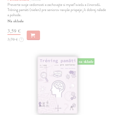
Preverte svoje vedomosti a zachovajte si myseľ sviežu a činorodú.
Tréning pamäti (nielen) pre seniorov navyše prispeje j k dobrej nálade
a pohode.
Na sklade
3,59 €
3,70 €
?
na sklade