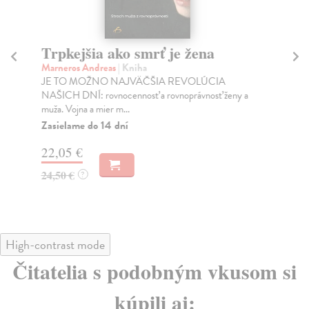
Trpkejšia ako smrť je žena
P
Marneros Andreas
| Kniha
Bor
JE TO MOŽNO NAJVÄČŠIA REVOLÚCIA
Tát
NAŠICH DNÍ: rovnocennosť a rovnoprávnosť ženy a
Bor
muža. Vojna a mier m...
Na
Zasielame do 14 dní
18
22,05 €
19
24,50 €
?
High-contrast mode
Čitatelia s podobným vkusom si
kúpili aj: