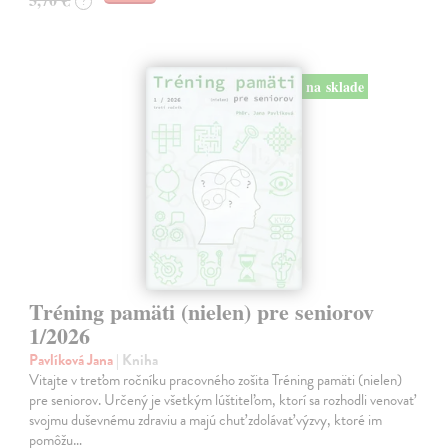
?
na sklade
Tréning pamäti (nielen) pre seniorov
1/2026
Pavlíková Jana
| Kniha
Vitajte v treťom ročníku pracovného zošita Tréning pamäti (nielen)
pre seniorov. Určený je všetkým lúštiteľom, ktorí sa rozhodli venovať
svojmu duševnému zdraviu a majú chuť zdolávať výzvy, ktoré im
pomôžu…