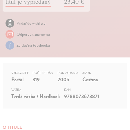
titul je vypredaný
23,40 €
Pridať do wishlistu
Odporučiť známemu
Zdielať na Facebooku
VYDAVATEĽ
POČET STRÁN
ROK VYDANIA
JAZYK
Portál
319
2005
Čeština
VÄZBA
EAN
Tvrdá väzba / Hardback
9788073673871
O TITULE