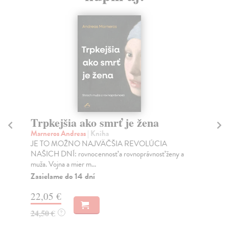
Trpkejšia ako smrť je žena
P
Marneros Andreas
| Kniha
Bor
JE TO MOŽNO NAJVÄČŠIA REVOLÚCIA
Tát
NAŠICH DNÍ: rovnocennosť a rovnoprávnosť ženy a
Bor
muža. Vojna a mier m...
Na
Zasielame do 14 dní
18
22,05 €
19
24,50 €
?