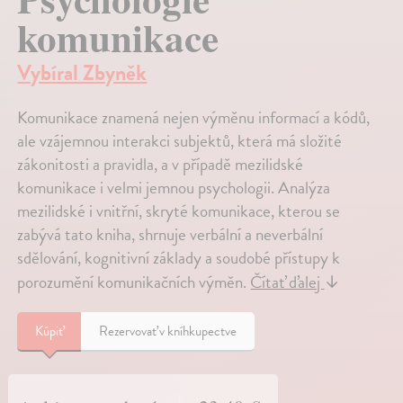
komunikace
Vybíral Zbyněk
Komunikace znamená nejen výměnu informací a kódů,
ale vzájemnou interakci subjektů, která má složité
zákonitosti a pravidla, a v případě mezilidské
komunikace i velmi jemnou psychologii. Analýza
mezilidské i vnitřní, skryté komunikace, kterou se
zabývá tato kniha, shrnuje verbální a neverbální
sdělování, kognitivní základy a soudobé přístupy k
porozumění komunikačních výměn.
Čítať ďalej
↓
Kúpiť
Rezervovať v kníhkupectve