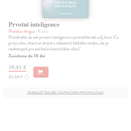
Prvotní inteligence
Fletcher Angus
| Kniha
Pronikněte do své prvotní inteligence a proměňte tak svůj život. Co
je tou silou, která se skrývá v oblastech lidského mozku, ale je
nedostupná pro počítače kosmického věku?
Zasielame do 10 dní
19,41 €
21,10 €
?
ZOBRAZIŤ ĎALŠIE Z KATEGÓRIE PSYCHOLÓGIA