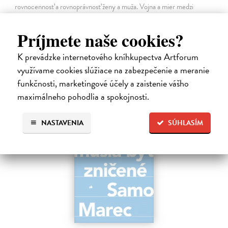
rovnocennosť a rovnoprávnosť ženy a muža. Vojna a mier medzi
pohlaviami sa však nezačali feminizmom 20. storočia, ale ich
spolužitím.
Príjmete naše cookies?
Zasielame do 14 dní
K prevádzke internetového kníhkupectva Artforum
22,05 €
využívame cookies slúžiace na zabezpečenie a meranie
24,50 €
?
funkčnosti, marketingové účely a zaistenie vášho
maximálneho pohodlia a spokojnosti.
na sklade
NASTAVENIA
SÚHLASÍM