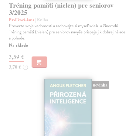
Tréning pamäti (nielen) pre seniorov
3/2025
Pavlíková Jana
| Kniha
Preverte svoje vedomosti a zachovajte si myseľ sviežu a činorodú.
Tréning pamäti (nielen) pre seniorov navyše prispeje j k dobrej nálade
a pohode.
Na sklade
3,59 €
3,70 €
?
novinka