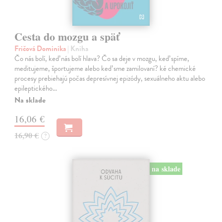
Cesta do mozgu a späť
Fričová Dominika
| Kniha
Čo nás bolí, keď nás bolí hlava? Čo sa deje v mozgu, keď spíme,
meditujeme, športujeme alebo keď sme zamilovaní? ké chemické
procesy prebiehajú počas depresívnej epizódy, sexuálneho aktu alebo
epileptického…
Na sklade
16,06 €
16,90 €
?
na sklade