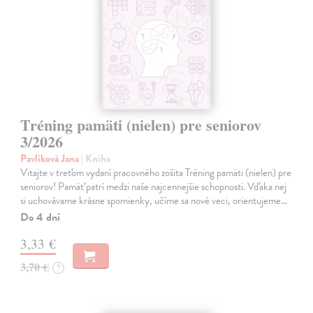
Tréning pamäti (nielen) pre seniorov
3/2026
Pavlíková Jana
| Kniha
Vitajte v treťom vydaní pracovného zošita Tréning pamäti (nielen) pre
seniorov! Pamäť patrí medzi naše najcennejšie schopnosti. Vďaka nej
si uchovávame krásne spomienky, učíme sa nové veci, orientujeme…
Do 4 dní
3,33 €
3,70 €
?