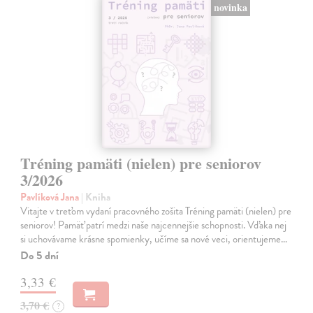
novinka
Tréning pamäti (nielen) pre seniorov
3/2026
Pavlíková Jana
| Kniha
Vitajte v treťom vydaní pracovného zošita Tréning pamäti (nielen) pre
seniorov! Pamäť patrí medzi naše najcennejšie schopnosti. Vďaka nej
si uchovávame krásne spomienky, učíme sa nové veci, orientujeme…
Do 5 dní
3,33 €
3,70 €
?