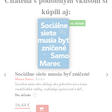
Čitatelia s podobným vkusom si
kúpili aj:
na sklade
Sociálne siete musia byť zničené
S
K
Marec Samo
| Kniha
Sociálne siete nám ubližujú ako jednotlivcom a kazia
Mik
medziľudské vzťahy, rozkladajú spoločnosť a def...
Mon
o k
Na sklade
?
Na
16,44 €
23