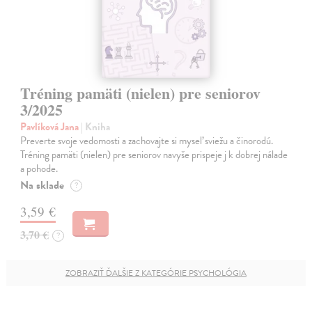
Tréning pamäti (nielen) pre seniorov
3/2025
Pavlíková Jana
| Kniha
Preverte svoje vedomosti a zachovajte si myseľ sviežu a činorodú.
Tréning pamäti (nielen) pre seniorov navyše prispeje j k dobrej nálade
a pohode.
Na sklade
?
3,59 €
3,70 €
?
ZOBRAZIŤ ĎALŠIE Z KATEGÓRIE PSYCHOLÓGIA