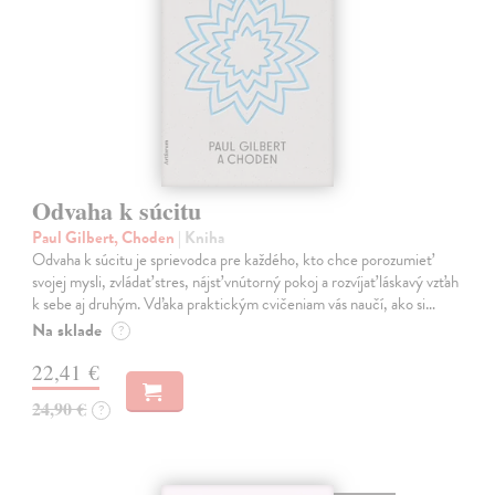
Odvaha k súcitu
Paul Gilbert, Choden
| Kniha
Odvaha k súcitu je sprievodca pre každého, kto chce porozumieť
svojej mysli, zvládať stres, nájsť vnútorný pokoj a rozvíjať láskavý vzťah
k sebe aj druhým. Vďaka praktickým cvičeniam vás naučí, ako si…
Na sklade
?
22,41 €
24,90 €
?