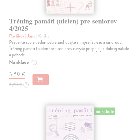
Tréning pamäti (nielen) pre seniorov
4/2025
Pavlíková Jana
| Kniha
Preverte svoje vedomosti a zachovajte si myseľ sviežu a činorodú.
Tréning pamäti (nielen) pre seniorov navyše prispeje j k dobrej nálade
a pohode.
Na sklade
?
3,59 €
3,70 €
?
na sklade