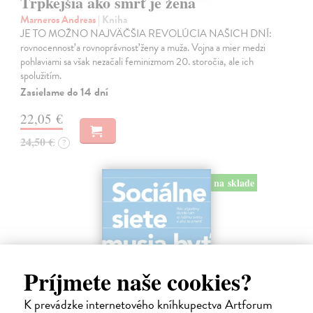
Trpkejšia ako smrť je žena
Marneros Andreas
| Kniha
JE TO MOŽNO NAJVÄČŠIA REVOLÚCIA NAŠICH DNÍ:
rovnocennosť a rovnoprávnosť ženy a muža. Vojna a mier medzi
pohlaviami sa však nezačali feminizmom 20. storočia, ale ich
spolužitím.
Zasielame do 14 dní
22,05 €
24,50 €
?
na sklade
Príjmete naše cookies?
K prevádzke internetového kníhkupectva Artforum