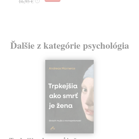
16,95 €
?
24
Ďalšie z kategórie psychológia