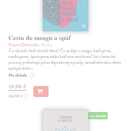
Cesta do mozgu a späť
Fričová Dominika
| Kniha
Čo nás bolí, keď nás bolí hlava? Čo sa deje v mozgu, keď spíme,
meditujeme, športujeme alebo keď sme zamilovaní? ké chemické
procesy prebiehajú počas depresívnej epizódy, sexuálneho aktu alebo
epileptického…
Na sklade
?
16,06 €
16,90 €
?
na sklade