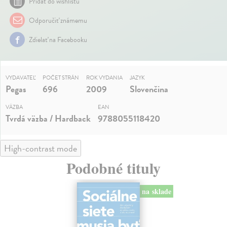
Pridať do wishlistu
Odporučiť známemu
Zdielať na Facebooku
VYDAVATEĽ
POČET STRÁN
ROK VYDANIA
JAZYK
Pegas
696
2009
Slovenčina
VÄZBA
EAN
Tvrdá väzba / Hardback
9788055118420
High-contrast mode
Podobné tituly
na sklade