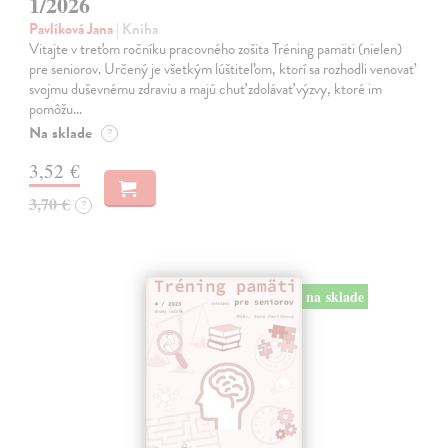
1/2026
Pavlíková Jana
| Kniha
Vitajte v treťom ročníku pracovného zošita Tréning pamäti (nielen)
pre seniorov. Určený je všetkým lúštiteľom, ktorí sa rozhodli venovať
svojmu duševnému zdraviu a majú chuť zdolávať výzvy, ktoré im
pomôžu…
Na sklade
?
3,52 €
3,70 €
?
na sklade