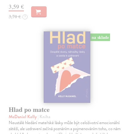
3,59 €
3,70 €
?
na sklade
Hlad po matce
McDaniel Kelly
| Kniha
Neustálé hledání mateřské lásky může být celoživotní emocionální
zátěží, ale uzdravení začíná poznáním a pojmenováním toho, co nám