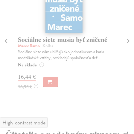
Sociálne siete musia byť zničené
S
K
Marec Samo
| Kniha
Sociálne siete nám ubližujú ako jednotlivcom a kazia
Mik
medziľudské vzťahy, rozkladajú spoločnosť a def...
Mon
o k
Na sklade
?
Na
16,44 €
23
16,95 €
?
24
High-contrast mode