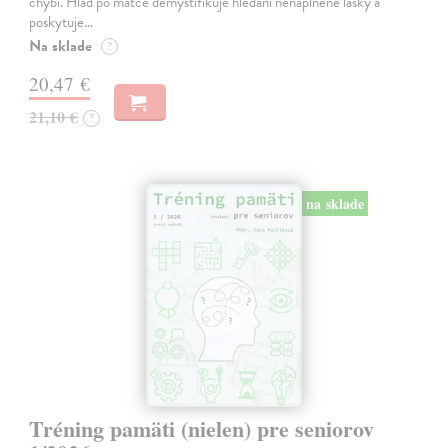
chybí. Hlad po matce demystifikuje hledání nenaplněné lásky a
poskytuje…
Na sklade
?
20,47 €
21,10 €
?
na sklade
Tréning pamäti (nielen) pre seniorov