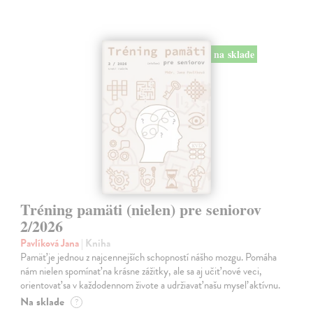
na sklade
Tréning pamäti (nielen) pre seniorov
2/2026
Pavlíková Jana
| Kniha
Pamäť je jednou z najcennejších schopností nášho mozgu. Pomáha
nám nielen spomínať na krásne zážitky, ale sa aj učiť nové veci,
orientovať sa v každodennom živote a udržiavať našu myseľ aktívnu.
Na sklade
?