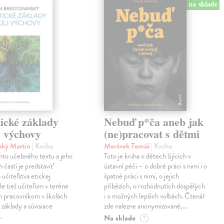
na sklade
ické základy
Nebuď p*ča aneb jak
j výchovy
(ne)pracovat s dětmi
ský Martin
| Kniha
Morávek Tomáš
| Kniha
hto učebného textu a jeho
Toto je kniha o dětech žijících v
 častí je predstaviť
ústavní péči – o dobré práci s nimi i o
učiteľstva etickej
špatné práci s nimi, o jejich
le tiež učiteľom v teréne
příbězích, o rozhodnutích dospělých
im pracovníkom v školách
i o možných lepších volbách. Čtenář
 základy a súvisiace
zde nalezne anonymizované,…
…
Na sklade
?