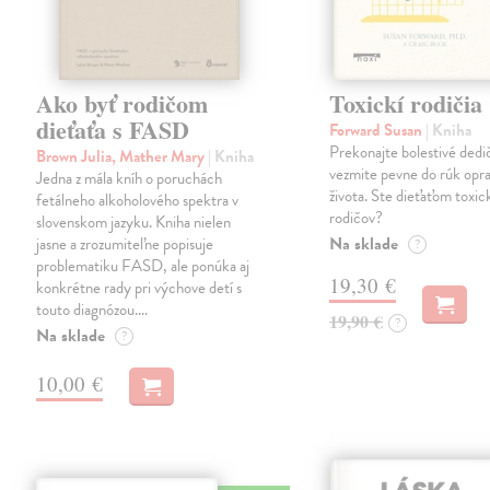
Ako byť rodičom
Toxickí rodičia
dieťaťa s FASD
Forward Susan
| Kniha
Prekonajte bolestivé dedi
Brown Julia, Mather Mary
| Kniha
vezmite pevne do rúk opra
Jedna z mála kníh o poruchách
života. Ste dieťaťom toxi
fetálneho alkoholového spektra v
rodičov?
slovenskom jazyku. Kniha nielen
Na sklade
jasne a zrozumiteľne popisuje
?
problematiku FASD, ale ponúka aj
19,30 €
konkrétne rady pri výchove detí s
touto diagnózou.…
19,90 €
?
Na sklade
?
10,00 €