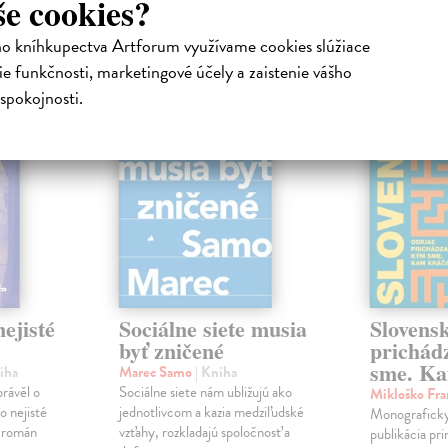
še cookies?
atelia s podobným vkusom si kúpili
ho kníhkupectva Artforum využívame cookies slúžiace
e funkčnosti, marketingové účely a zaistenie vášho
na sklade
na sklade
spokojnosti.
novinka
ejisté
Sociálne siete musia
Slovens
byť zničené
prichád
sme. Ka
iha
Marec Samo
| Kniha
právěl o
Sociálne siete nám ubližujú ako
Mikloško Fra
o nejisté
jednotlivcom a kazia medziľudské
Monograficky
ý román
vzťahy, rozkladajú spoločnosť a
publikácia pri