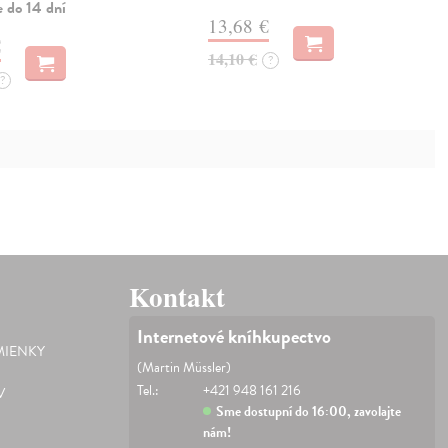
e do 14 dní
13,68 €
€
14,10 €
?
?
Kontakt
Internetové kníhkupectvo
IENKY
(Martin Müssler)
Tel.:
+421 948 161 216
V
Sme dostupní do 16:00, zavolajte
nám!