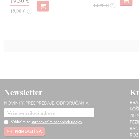
19,30 €
14,90 €
?
19,90 €
?
Newsletter
Kn
BRA
NOVINKY, PREDPREDAJE, ODPORÚČANIA
KOŠ
ŽILI
Súhlasím so
spracovaním osobných údajov
PEZ
BAN
PRIHLÁSIŤ SA
ROŽ