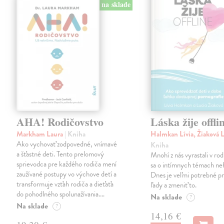
na sklade
AHA! Rodičovstvo
Láska žije offli
Markham Laura
| Kniha
Halmkan Lívia, Žiaková 
Ako vychovať zodpovedné, vnímavé
Kniha
a šťastné deti. Tento prelomový
Mnohí z nás vyrastali v ro
sprievodca pre každého rodiča mení
sa o intímnych témach neh
zaužívané postupy vo výchove detí a
Dnes je veľmi potrebné p
transformuje vzťah rodiča a dieťaťa
ľady a zmeniť to.
do pohodlného spolunažívania.…
Na sklade
?
Na sklade
?
14,16 €