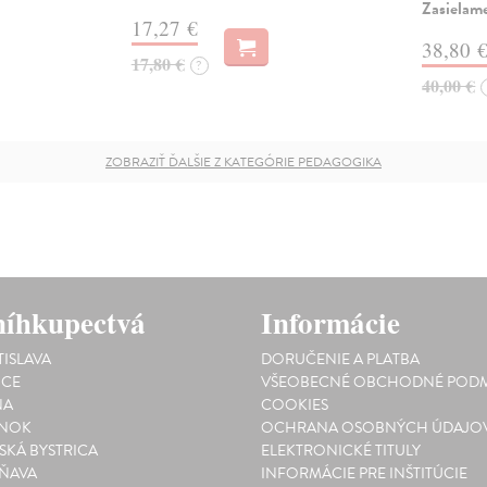
Zasielam
17,27 €
38,80 
17,80 €
?
40,00 €
ZOBRAZIŤ ĎALŠIE Z KATEGÓRIE PEDAGOGIKA
íhkupectvá
Informácie
TISLAVA
DORUČENIE A PLATBA
ICE
VŠEOBECNÉ OBCHODNÉ PODM
NA
COOKIES
INOK
OCHRANA OSOBNÝCH ÚDAJO
SKÁ BYSTRICA
ELEKTRONICKÉ TITULY
ŇAVA
INFORMÁCIE PRE INŠTITÚCIE