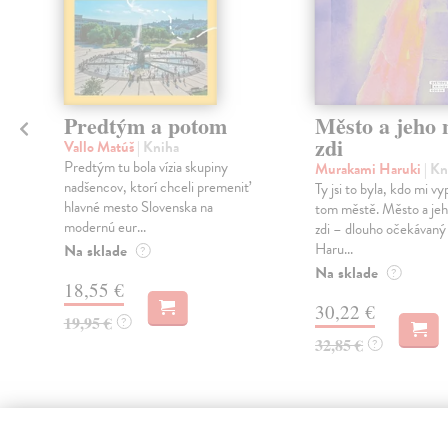
Predtým a potom
Město a jeho n
zdi
Vallo Matúš
| Kniha
Predtým tu bola vízia skupiny
Murakami Haruki
| Kn
nadšencov, ktorí chceli premeniť
Ty jsi to byla, kdo mi vy
hlavné mesto Slovenska na
tom městě. Město a jeh
modernú eur...
zdi – dlouho očekávan
Haru...
Na sklade
?
Na sklade
?
18,55 €
30,22 €
19,95 €
?
32,85 €
?
High-contrast mode