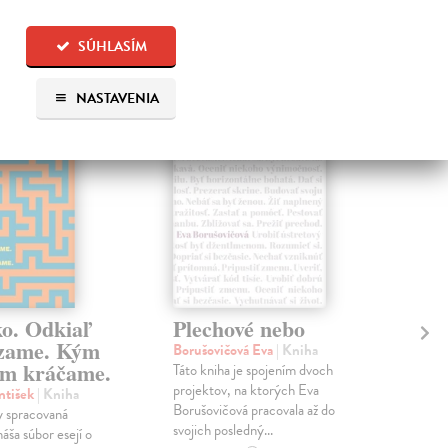
 aj:
SÚHLASÍM
na sklade
na sklade
NASTAVENIA
ko. Odkiaľ
Plechové nebo
Po
zame. Kým
Borušovičová Eva
| Kniha
Kun
m kráčame.
Táto kniha je spojením dvoch
Poma
projektov, na ktorých Eva
čty
ntišek
| Kniha
Borušovičová pracovala až do
naps
 spracovaná
svojich posledný...
česk
náša súbor esejí o