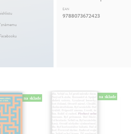
EAN
ishlistu
9788073672423
ť známemu
 Facebooku
na sklade
na sklade