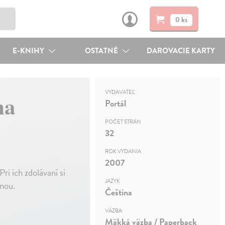
0 ks
E-KNIHY
OSTATNÉ
DAROVACIE KARTY
VYDAVATEĽ
na
Portál
POČET STRÁN
32
ROK VYDANIA
2007
i ich zdolávaní si
JAZYK
rmou.
Čeština
VÄZBA
Mäkká väzba / Paperback