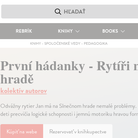
REBRÍK
KNIHY
BOOKS
KNIHY
-
SPOLOČENSKÉ VEDY
-
PEDAGOGIKA
První hádanky - Rytíři 
hradě
kolektív autorov
Odvážny rytier Jan má na Slnečnom hrade nemalé problémy. Pr
deti precvičia logické schopnosti i jemnú motoriku hravou fo
Kúpiť
na webe
Rezervovať v kníhkupectve