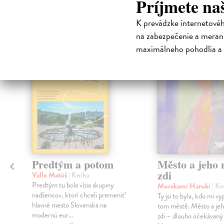
Príjmete na
Čit
K prevádzke internetové
na zabezpečenie a merani
maximálneho pohodlia a 
na sklade
Predtým a potom
Město a jeho n
zdi
Vallo Matúš
| Kniha
Predtým tu bola vízia skupiny
Murakami Haruki
| Kn
nadšencov, ktorí chceli premeniť
Ty jsi to byla, kdo mi vy
hlavné mesto Slovenska na
tom městě. Město a jeh
modernú eur...
zdi – dlouho očekávan