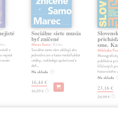
ejisté
Sociálne siete musia
Slovens
byť zničené
prichád
sme. Ka
iha
Marec Samo
| Kniha
právěl o
Sociálne siete nám ubližujú ako
Mikloško Fra
o nejisté
jednotlivcom a kazia medziľudské
Monograficky
ý román
vzťahy, rozkladajú spoločnosť a
publikácia pri
def...
kľúčových pr
historického u
Na sklade
?
Na sklade
16,44 €
23,16 €
16,95 €
?
24,90 €
?