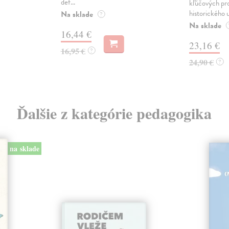
def...
kľúčových pr
historického u
Na sklade
?
Na sklade
16,44 €
23,16 €
16,95 €
?
24,90 €
?
Ďalšie z kategórie pedagogika
na sklade