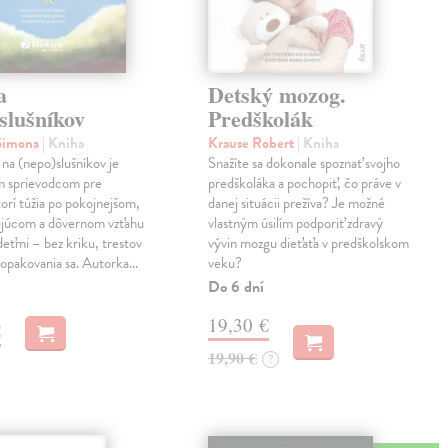
a
Detský mozog.
slušníkov
Predškolák
 Simona
| Kniha
Krause Robert
| Kniha
na (nepo)slušníkov je
Snažíte sa dokonale spoznať svojho
m sprievodcom pre
predškoláka a pochopiť, čo práve v
torí túžia po pokojnejšom,
danej situácii prežíva? Je možné
ujúcom a dôvernom vzťahu
vlastným úsilím podporiť zdravý
 deťmi – bez kriku, trestov
vývin mozgu dieťaťa v predškolskom
 opakovania sa. Autorka…
veku?
Do 6 dní
19,30 €
€
19,90 €
?