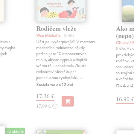
Rodičem vleže
Ako n
(nepo)
Woo Michelle
| Kniha
čstvo a
Děti jsou vyčerpávající! V maratonu
Chicevič
ty svojho
moderního rodičovství někdy
Kniha Ako 
ckých
potřebujete 10 drahocenných
praktický
minut, abyste vypnuli a dopřáli
rodičov, k
svému tělu odpočinek. Zkuste
spoluprac
rodičovství vleže! Super
so svojimi
jednoduchou vychytávku,…
a večného
Zasielame do 12 dní
Do 4 dní
17,36 €
16,90 
17,90 €
?
na sklade