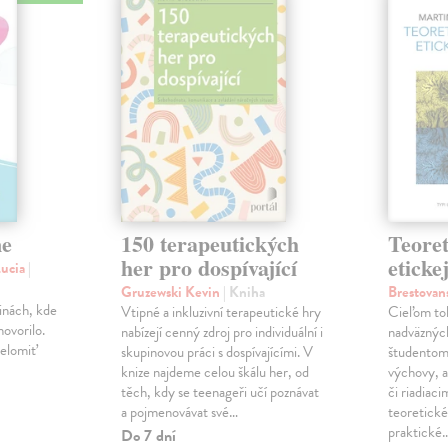
ne
150 terapeutických
Teoret
her pro dospívající
eticke
Lucia
|
Gruzewski Kevin
| Kniha
Brestovan
dinách, kde
Vtipné a inkluzivní terapeutické hry
Cieľom to
ovorilo.
nabízejí cenný zdroj pro individuální i
nadväzných
relomiť
skupinovou práci s dospívajícími. V
študentom 
knize najdeme celou škálu her, od
výchovy, a
těch, kdy se teenageři učí poznávat
či riadiac
a pojmenovávat své…
teoretické
praktické
Do 7 dní