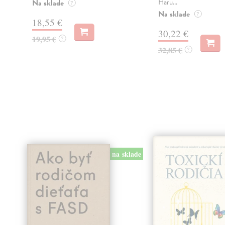
Haru...
Na sklade
?
Na sklade
?
18,55 €
30,22 €
19,95 €
?
32,85 €
?
na sklade