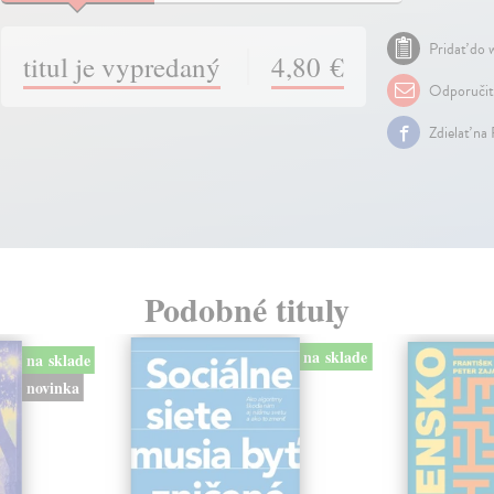
Pridať do w
titul je vypredaný
4,80 €
Odporuči
Zdielať na
Podobné tituly
na sklade
na sklade
novinka