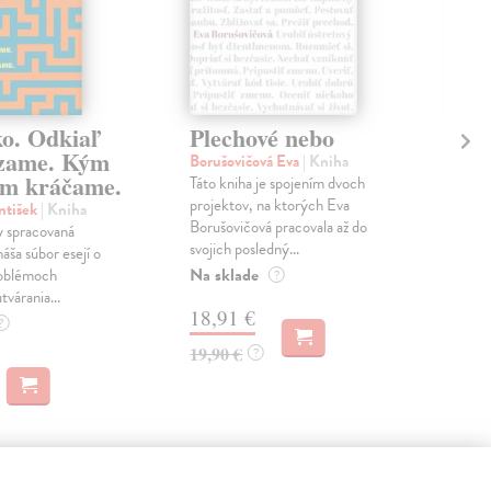
ko. Odkiaľ
Plechové nebo
Po
zame. Kým
Borušovičová Eva
| Kniha
Kun
m kráčame.
Táto kniha je spojením dvoch
Poma
projektov, na ktorých Eva
čty
ntišek
| Kniha
Borušovičová pracovala až do
naps
 spracovaná
svojich posledný...
česk
náša súbor esejí o
Na sklade
Na 
oblémoch
?
tvárania...
18,91 €
14
?
19,90 €
15,
?